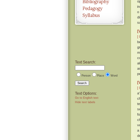
o
i
o
d
s
[
[ 
b
g
m
c
Text Search:
a
a
p
Person
Place
Word
[
Search
[ 
Text Options:
a
Go to English text
ch
Hide text labels
t
s
f
c
v
a
d