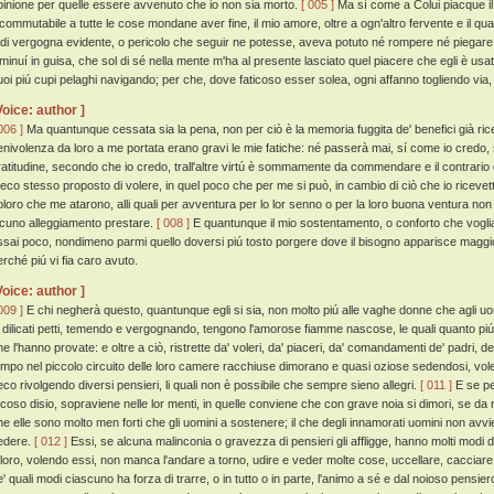
pinione per quelle essere avvenuto che io non sia morto.
[ 005 ]
Ma sí come a Colui piacque il 
ncommutabile a tutte le cose mondane aver fine, il mio amore, oltre a ogn'altro fervente e il qu
 di vergogna evidente, o pericolo che seguir ne potesse, aveva potuto né rompere né piegar
iminuí in guisa, che sol di sé nella mente m'ha al presente lasciato quel piacere che egli è usa
uoi piú cupi pelaghi navigando; per che, dove faticoso esser solea, ogni affanno togliendo via, 
Voice: author ]
006 ]
Ma quantunque cessata sia la pena, non per ciò è la memoria fuggita de' benefici già ricev
enivolenza da loro a me portata erano gravi le mie fatiche: né passerà mai, sí come io credo
ratitudine, secondo che io credo, trall'altre virtú è sommamente da commendare e il contrario
eco stesso proposto di volere, in quel poco che per me si può, in cambio di ciò che io ricevett
oloro che me atarono, alli quali per avventura per lo lor senno o per la loro buona ventura non 
lcuno alleggiamento prestare.
[ 008 ]
E quantunque il mio sostentamento, o conforto che voglia
ssai poco, nondimeno parmi quello doversi piú tosto porgere dove il bisogno apparisce maggiore
erché piú vi fia caro avuto.
Voice: author ]
009 ]
E chi negherà questo, quantunque egli si sia, non molto piú alle vaghe donne che agli u
' dilicati petti, temendo e vergognando, tengono l'amorose fiamme nascose, le quali quanto piú 
e l'hanno provate: e oltre a ciò, ristrette da' voleri, da' piaceri, da' comandamenti de' padri, delle 
empo nel piccolo circuito delle loro camere racchiuse dimorano e quasi oziose sedendosi, vo
eco rivolgendo diversi pensieri, li quali non è possibile che sempre sieno allegri.
[ 011 ]
E se pe
ocoso disio, sopraviene nelle lor menti, in quelle conviene che con grave noia si dimori, se d
he elle sono molto men forti che gli uomini a sostenere; il che degli innamorati uomini non a
edere.
[ 012 ]
Essi, se alcuna malinconia o gravezza di pensieri gli affligge, hanno molti modi d
 loro, volendo essi, non manca l'andare a torno, udire e veder molte cose, uccellare, cacciar
e' quali modi ciascuno ha forza di trarre, o in tutto o in parte, l'animo a sé e dal noioso pensi