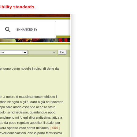
ibility standards.
engono cento novelle in dieci dí dette da
, a coloro è massimamente richiesto li
ebbe bisogno o gli fu caro o già ne ricevette
tempo oltre modo essendo acceso stato
ndolo, si richiedesse, quantunque appo
nondimeno mi fu egli di grandissima fatica a
o da poco regolato appetito: il quale, per
'era spesse volte sentir mi facea.
[ 004 ]
devoli consolazioni, che io porto fermissima