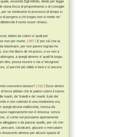
quale, essendo Egli infinito, diede per legge
ale niuna forza di proponimento o di consiglio
e, per se medesimo in processo di tempo si
to di porgere a chi troppo non si mette ne'
dilettevole il sento esser rimaso.
uti, datimi da coloro a' quali per
, se non per morte.
[ 007 ]
E per ciò che la
 da biasimare, per non parere ingrato ho
i, ora che libero dir mi posso, e se non a
abisogna, a quegli almeno a' quali fa luogo,
m dire, possa essere e sia a' bisognosi
, sí perché piú utilità vi farà e sí ancora
omini convenirsi donare?
[ 010 ]
Esse dentro
di forza abbian che le palesi coloro il sanno
madri, de' fratelli e de' mariti, il piú del
lendo e non volendo in una medesima ora,
r quegli alcuna malinconia, mossa da
a nuovi ragionamenti non è rimossa: senza
vviene, sí come noi possiamo apertamente
a alleggiare o da passar quello, per ciò che
e, pescare, cavalcare, giucare o mercatare:
ero rimuoverlo almeno per alcuno spazio di