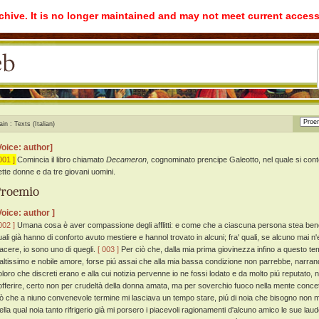
rchive. It is no longer maintained and may not meet current access
ain
Texts (Italian)
Voice: author]
001 ]
Comincia il libro chiamato
Decameron
, cognominato prencipe Galeotto, nel quale si cont
ette donne e da tre giovani uomini.
Proemio
Voice: author ]
002 ]
Umana cosa è aver compassione degli afflitti: e come che a ciascuna persona stea bene
uali già hanno di conforto avuto mestiere e hannol trovato in alcuni; fra' quali, se alcuno mai n'
iacere, io sono uno di quegli.
[ 003 ]
Per ciò che, dalla mia prima giovinezza infino a questo 
'altissimo e nobile amore, forse piú assai che alla mia bassa condizione non parrebbe, narra
oloro che discreti erano e alla cui notizia pervenne io ne fossi lodato e da molto piú reputato, 
offerire, certo non per crudeltà della donna amata, ma per soverchio fuoco nella mente concett
iò che a niuno convenevole termine mi lasciava un tempo stare, piú di noia che bisogno non m
ella qual noia tanto rifrigerio già mi porsero i piacevoli ragionamenti d'alcuno amico le sue lau