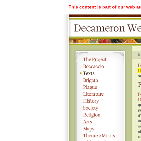
This content is part of our web a
M
[
[ 
s
[
[ 
q
p
d
c
s
c
N