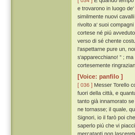
[ 034 ]
E quando tempo fu
e trovarono in luogo de' 
similmente nuovi cavalli 
rivolto a' suoi compagni
cortese né piú avveduto d
verso di sé chente costu
l'aspettarne pure un, n
s'apparecchiano! ” ; ma 
cortesemente ringrazia
[Voice: panfilo ]
[ 036 ]
Messer Torello c
fuori della città, e quan
tanto già innamorato se 
ne tornasse; il quale, qu
Signori, io il farò poi ch
saperlo piú che vi piacc
mercatanti non lasceret