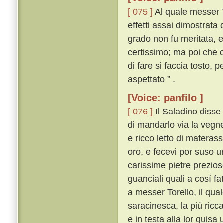
[ 075 ]
Al quale messer T
effetti assai dimostrata
grado non fu meritata, e
certissimo; ma poi che c
di fare si faccia tosto,
aspettato ” .
[Voice: panfilo ]
[ 076 ]
Il Saladino disse 
di mandarlo via la vegne
e ricco letto di materassi
oro, e fecevi por suso u
carissime pietre preziose
guanciali quali a cosí fa
a messer Torello, il qua
saracinesca, la piú ricc
e in testa alla lor guis