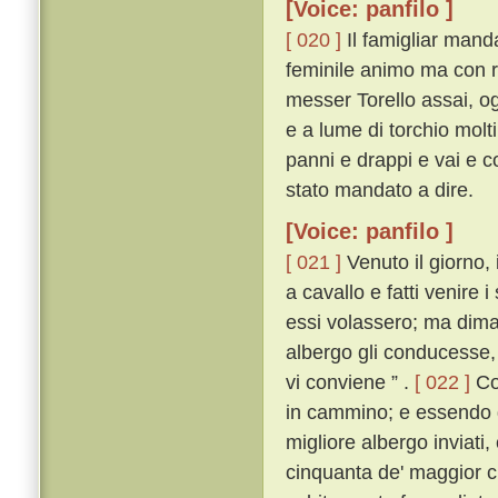
[Voice: panfilo ]
[ 020 ]
Il famigliar mand
feminile animo ma con re
messer Torello assai, o
e a lume di torchio molti 
panni e drappi e vai e c
stato mandato a dire.
[Voice: panfilo ]
[ 021 ]
Venuto il giorno, 
a cavallo e fatti venire
essi volassero; ma dima
albergo gli conducesse, 
vi conviene ” .
[ 022 ]
Cos
in cammino; e essendo gi
migliore albergo inviati
cinquanta de' maggior cit