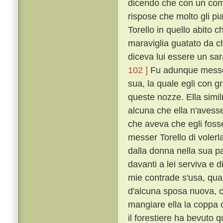
dicendo che con un comp
rispose che molto gli p
Torello in quello abito 
maraviglia guatato da ch
diceva lui essere un sa
102 ]
Fu adunque messer
sua, la quale egli con g
queste nozze. Ella simi
alcuna che ella n'avess
che aveva che egli foss
messer Torello di volerla
dalla donna nella sua pa
davanti a lei serviva e d
mie contrade s'usa, qua
d'alcuna sposa nuova, co
mangiare ella la coppa c
il forestiere ha bevuto q