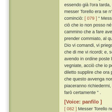
essendo già l'ora tarda,
messer Torello era se n'
cominciò:
[ 079 ]
“ Messe
ciò che io non posso né
cammino che a fare avet
prender commiato, al q
Dio vi comandi, vi prieg
che di me vi ricordi; e, 
avendo in ordine poste 
vegniate, acciò che io p
diletto supplire che ora
che questo avvenga non v
piaceranno richiedermi, 
farò certamente ” .
[Voice: panfilo ]
[ 082 ]
Messer Torello no