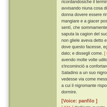
ricordandosiche il termi
avvisando niuna cosa di
donna dovere essere rima
mangiare e a giacer post
sentí, che sommamente l'
saputa la cagion del suo
non gliele aveva detto e
dove questo facesse, eg
dato; e dissegli come.
[
avendo molte volte udito 
s'incominciò a confortare
Saladino a un suo nigro
vedesse via come messer
a cui il nigromante rispo
dormire.
[Voice: panfilo ]