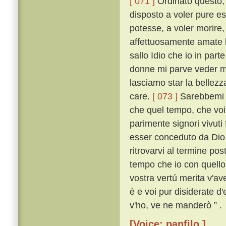
[ 071 ]
Ordinato questo, t
disposto a voler pure es
potesse, a voler morire,
affettuosamente amate la
sallo Idio che io in par
donne mi parve veder mai 
lasciamo star la bellez
care.
[ 073 ]
Sarebbemi s
che quel tempo, che voi
parimente signori vivut
esser conceduto da Dio,
ritrovarvi al termine po
tempo che io con quello
vostra vertú merita v'av
è e voi pur disiderate d
v'ho, ve ne manderò ” .
[Voice: panfilo ]