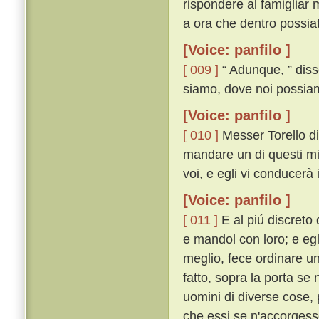
rispondere al famigliar 
a ora che dentro possiat
[Voice: panfilo ]
[ 009 ]
“ Adunque, ” disse
siamo, dove noi possiam
[Voice: panfilo ]
[ 010 ]
Messer Torello dis
mandare un di questi mie
voi, e egli vi conducerà
[Voice: panfilo ]
[ 011 ]
E al piú discreto 
e mandol con loro; e eg
meglio, fece ordinare un
fatto, sopra la porta se 
uomini di diverse cose, 
che essi se n'accorgesse