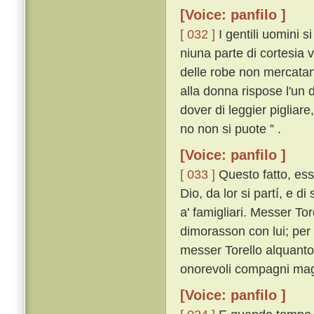
[Voice: panfilo ]
[ 032 ]
I gentili uomini 
niuna parte di cortesia v
delle robe non mercatan
alla donna rispose l'un
dover di leggier pigliare,
no non si puote ” .
[Voice: panfilo ]
[ 033 ]
Questo fatto, ess
Dio, da lor si partí, e d
a' famigliari. Messer Tor
dimorasson con lui; per 
messer Torello alquanto 
onorevoli compagni mag
[Voice: panfilo ]