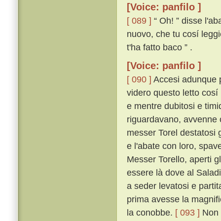
[Voice: panfilo ]
[ 089 ]
“ Oh! ” disse l'ab
nuovo, che tu cosí legg
t'ha fatto baco ” .
[Voice: panfilo ]
[ 090 ]
Accesi adunque piú
videro questo letto cosí
e mentre dubitosi e timid
riguardavano, avvenne 
messer Torel destatosi g
e l'abate con loro, spave
Messer Torello, aperti 
essere là dove al Salad
a seder levatosi e part
prima avesse la magnifi
la conobbe.
[ 093 ]
Non p