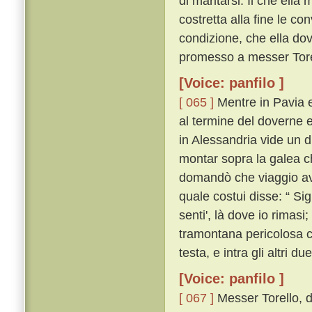
di maritarsi. Il che ell
costretta alla fine le co
condizione, che ella do
promesso a messer Tore
[Voice: panfilo ]
[ 065 ]
Mentre in Pavia er
al termine del doverne 
in Alessandria vide un 
montar sopra la galea ch
domandò che viaggio av
quale costui disse: “ Si
senti', là dove io rimasi;
tramontana pericolosa c
testa, e intra gli altri due
[Voice: panfilo ]
[ 067 ]
Messer Torello, d