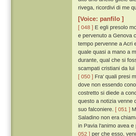
rivega, ricordivi di me q
[Voice: panfilo ]
[ 048 ]
E egli presolo mo
e pervenuto a Genova c
tempo pervenne a Acri e 
quale quasi a mano a ma
durante, qual che si foss
scampati cristiani da lui
[ 050 ]
Fra' quali presi m
dove non essendo conos
costretto si diede a con
questo a notizia venne de
suo falconiere.
[ 051 ]
Me
Saladino non era chiamat
in Pavia l'animo avea e p
052 ]
per che esso, venu