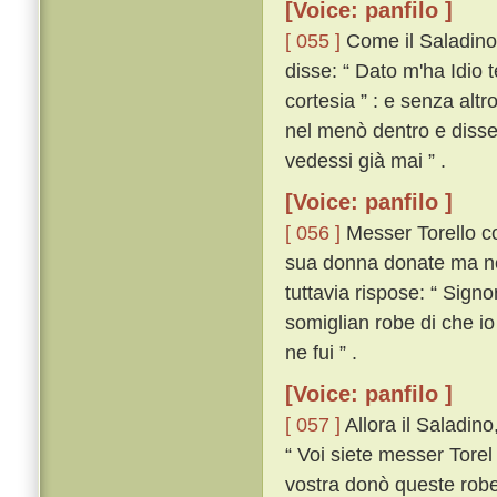
[Voice: panfilo ]
[ 055 ]
Come il Saladino u
disse: “ Dato m'ha Idio
cortesia ” : e senza altr
nel menò dentro e disse:
vedessi già mai ” .
[Voice: panfilo ]
[ 056 ]
Messer Torello co
sua donna donate ma no
tuttavia rispose: “ Sign
somiglian robe di che io
ne fui ” .
[Voice: panfilo ]
[ 057 ]
Allora il Saladin
“ Voi siete messer Torel 
vostra donò queste robe;