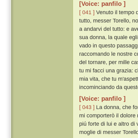
[Voice: panfilo ]
[ 041 ]
Venuto il tempo 
tutto, messer Torello, n
a andarvi del tutto: e a
sua donna, la quale e
vado in questo passaggio
raccomando le nostre cos
del tornare, per mille c
tu mi facci una grazia: 
mia vita, che tu m'aspet
incominciando da questo 
[Voice: panfilo ]
[ 043 ]
La donna, che for
mi comporterò il dolore 
piú forte di lui e altro 
moglie di messer Torello