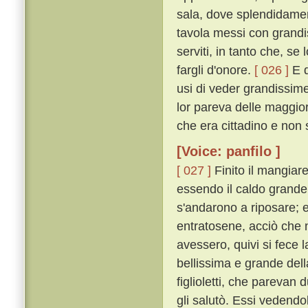
sala, dove splendidamen
tavola messi con grandi
serviti, in tanto che, s
fargli d'onore.
[ 026 ]
E q
usi di veder grandissim
lor pareva delle maggior
che era cittadino e non 
[Voice: panfilo ]
[ 027 ]
Finito il mangiare
essendo il caldo grande,
s'andarono a riposare; e
entratosene, acciò che
avessero, quivi si fece
bellissima e grande dell
figlioletti, che parevan
gli salutò. Essi vedendol