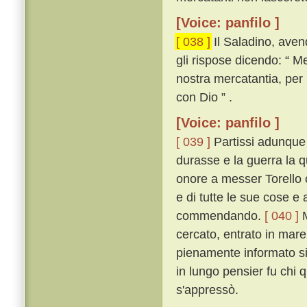
[Voice: panfilo ]
[ 038 ]
Il Saladino, aven
gli rispose dicendo: “ M
nostra mercatantia, per
con Dio ” .
[Voice: panfilo ]
[ 039 ]
Partissi adunque 
durasse e la guerra la 
onore a messer Torello c
e di tutte le sue cose e 
commendando.
[ 040 ]
M
cercato, entrato in mare
pienamente informato si 
in lungo pensier fu chi 
s'appressò.