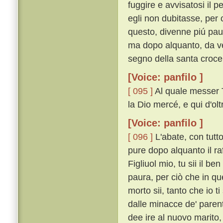
fuggire e avvisatosi il 
egli non dubitasse, per 
questo, divenne piú pau
ma dopo alquanto, da ver
segno della santa croce 
[Voice: panfilo ]
[ 095 ]
Al quale messer T
la Dio mercé, e qui d'olt
[Voice: panfilo ]
[ 096 ]
L'abate, con tutt
pure dopo alquanto il raf
Figliuol mio, tu sii il be
paura, per ciò che in 
morto sii, tanto che io 
dalle minacce de' parent
dee ire al nuovo marito,