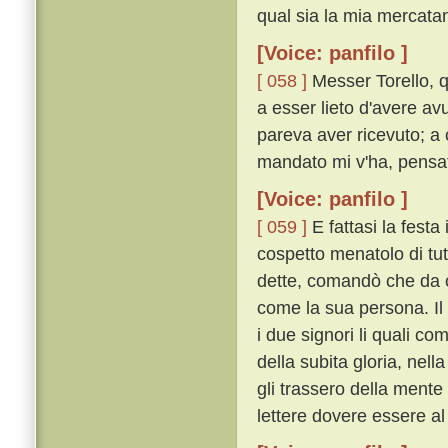
qual sia la mia mercatan
[Voice: panfilo ]
[ 058 ]
Messer Torello, q
a esser lieto d'avere av
pareva aver ricevuto; a c
mandato mi v'ha, pensate
[Voice: panfilo ]
[ 059 ]
E fattasi la festa 
cospetto menatolo di tut
dette, comandò che da c
come la sua persona. Il 
i due signori li quali c
della subita gloria, nel
gli trassero della men
lettere dovere essere al