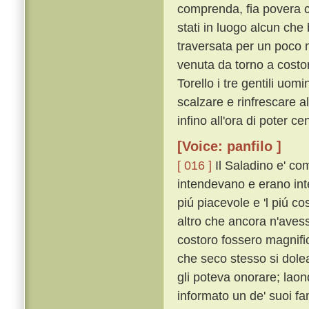
comprenda, fia povera c
stati in luogo alcun che 
traversata per un poco 
venuta da torno a costo
Torello i tre gentili uo
scalzare e rinfrescare a
infino all'ora di poter ce
[Voice: panfilo ]
[ 016 ]
Il Saladino e' com
intendevano e erano inte
piú piacevole e 'l piú 
altro che ancora n'aves
costoro fossero magnifi
che seco stesso si dole
gli poteva onorare; laon
informato un de' suoi fa