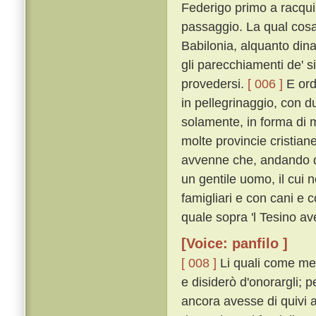
Federigo primo a racquist
passaggio. La qual cosa 
Babilonia, alquanto din
gli parecchiamenti de' s
provedersi.
[ 006 ]
E ord
in pellegrinaggio, con d
solamente, in forma di 
molte provincie cristia
avvenne che, andando d
un gentile uomo, il cui 
famigliari e con cani e 
quale sopra 'l Tesino av
[Voice: panfilo ]
[ 008 ]
Li quali come mes
e disiderò d'onorargli; 
ancora avesse di quivi a