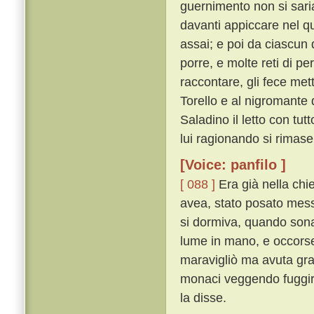
guernimento non si saria
davanti appiccare nel qu
assai; e poi da ciascun d
porre, e molte reti di pe
raccontare, gli fece met
Torello e al nigromante 
Saladino il letto con tutt
lui ragionando si rimase
[Voice: panfilo ]
[ 088 ]
Era già nella chi
avea, stato posato messer
si dormiva, quando sonat
lume in mano, e occorseg
maravigliò ma avuta gran
monaci veggendo fuggir
la disse.