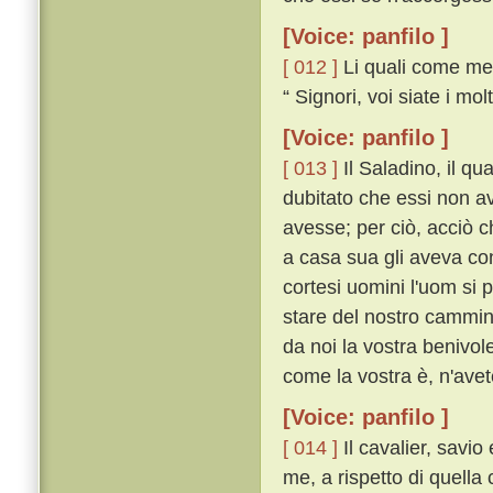
[Voice: panfilo ]
[ 012 ]
Li quali come mess
“ Signori, voi siate i mol
[Voice: panfilo ]
[ 013 ]
Il Saladino, il q
dubitato che essi non ave
avesse; per ciò, acciò 
a casa sua gli aveva con
cortesi uomini l'uom si 
stare del nostro cammin
da noi la vostra benivole
come la vostra è, n'avete
[Voice: panfilo ]
[ 014 ]
Il cavalier, savio
me, a rispetto di quella 