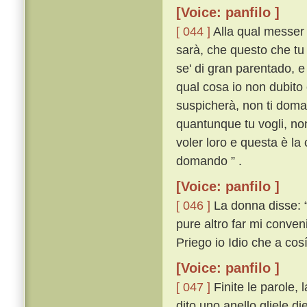
[Voice: panfilo ]
[ 044 ]
Alla qual messer 
sarà, che questo che tu 
se' di gran parentado, e
qual cosa io non dubito 
suspicherà, non ti domandi
quantunque tu vogli, non
voler loro e questa è la
domando ” .
[Voice: panfilo ]
[ 046 ]
La donna disse: “ 
pure altro far mi conven
Priego io Idio che a cosí
[Voice: panfilo ]
[ 047 ]
Finite le parole,
dito uno anello gliele d