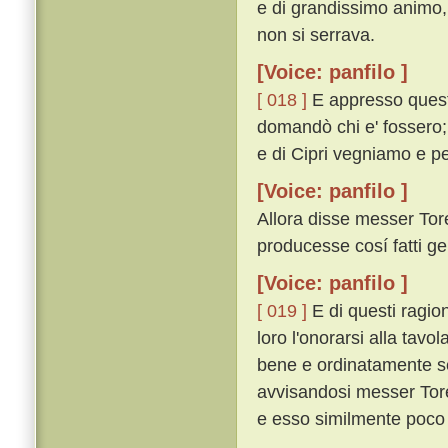
e di grandissimo animo,
non si serrava.
[Voice: panfilo ]
[ 018 ]
E appresso questo
domandò chi e' fossero; 
e di Cipri vegniamo e pe
[Voice: panfilo ]
Allora disse messer Tor
producesse cosí fatti gen
[Voice: panfilo ]
[ 019 ]
E di questi ragion
loro l'onorarsi alla tav
bene e ordinatamente ser
avvisandosi messer Torell
e esso similmente poco