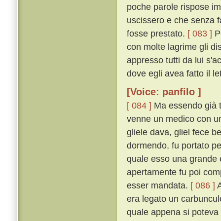
poche parole rispose imp
uscissero e che senza f
fosse prestato.
[ 083 ]
Pe
con molte lagrime gli dis
appresso tutti da lui s'
dove egli avea fatto il l
[Voice: panfilo ]
[ 084 ]
Ma essendo già ta
venne un medico con un b
gliele dava, gliel fece 
dormendo, fu portato per
quale esso una grande e
apertamente fu poi comp
esser mandata.
[ 086 ]
A
era legato un carbunculo
quale appena si poteva s