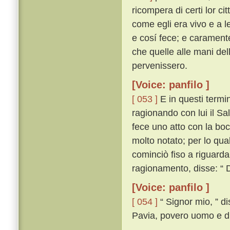
ricompera di certi lor ci
come egli era vivo e a l
e cosí fece; e carament
che quelle alle mani dell
pervenissero.
[Voice: panfilo ]
[ 053 ]
E in questi termi
ragionando con lui il Sa
fece uno atto con la bo
molto notato; per lo qua
cominciò fiso a riguardal
ragionamento, disse: “ D
[Voice: panfilo ]
[ 054 ]
“ Signor mio, ” d
Pavia, povero uomo e di