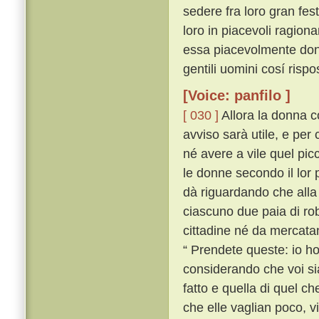
sedere fra loro gran festa
loro in piacevoli ragion
essa piacevolmente don
gentili uomini cosí risp
[Voice: panfilo ]
[ 030 ]
Allora la donna c
avviso sarà utile, e per 
né avere a vile quel pic
le donne secondo il lor 
dà riguardando che alla 
ciascuno due paia di rob
cittadine né da mercatan
“ Prendete queste: io ho 
considerando che voi si
fatto e quella di quel ch
che elle vaglian poco, v