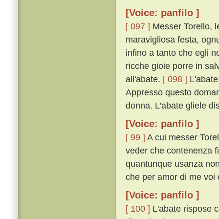
[Voice: panfilo ]
[ 097 ]
Messer Torello, lev
maravigliosa festa, ogn
infino a tanto che egli 
ricche gioie porre in sa
all'abate.
[ 098 ]
L'abate,
Appresso questo domandò
donna. L'abate gliele di
[Voice: panfilo ]
[ 99 ]
A cui messer Torel 
veder che contenenza fia
quantunque usanza non si
che per amor di me voi o
[Voice: panfilo ]
[ 100 ]
L'abate rispose c