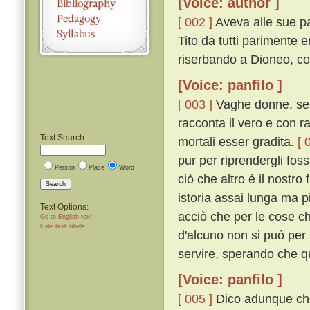
[Voice: author ]
[ 002 ]
Aveva alle sue par
Tito da tutti parimente 
riserbando a Dioneo, co
[Voice: panfilo ]
[ 003 ]
Vaghe donne, senz
racconta il vero e con ra
Text Search:
mortali esser gradita.
[ 
pur per riprendergli fos
Person
Place
Word
ciò che altro è il nostr
Search
istoria assai lunga ma p
Text Options:
acciò che per le cose ch
Go to English text
Hide text labels
d'alcuno non si può per l
servire, sperando che q
[Voice: panfilo ]
[ 005 ]
Dico adunque che