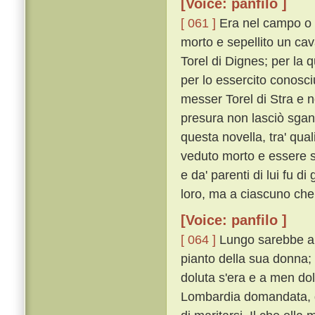
[Voice: panfilo ]
[ 061 ]
Era nel campo o ve
morto e sepellito un cav
Torel di Dignes; per la 
per lo essercito conosci
messer Torel di Stra e n
presura non lasciò sgan
questa novella, tra' qual
veduto morto e essere st
e da' parenti di lui fu 
loro, ma a ciascuno che
[Voice: panfilo ]
[ 064 ]
Lungo sarebbe a mo
pianto della sua donna;
doluta s'era e a men do
Lombardia domandata, da' 