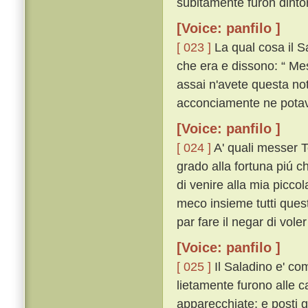
subitamente furon dintorn
[Voice: panfilo ]
[ 023 ]
La qual cosa il S
che era e dissono: “ Me
assai n'avete questa no
acconciamente ne potava
[Voice: panfilo ]
[ 024 ]
A' quali messer Tor
grado alla fortuna piú c
di venire alla mia piccol
meco insieme tutti questi
par fare il negar di voler
[Voice: panfilo ]
[ 025 ]
Il Saladino e' com
lietamente furono alle 
apparecchiate; e posti g