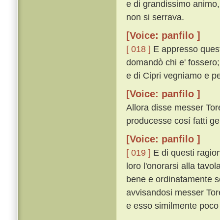
e di grandissimo animo,
non si serrava.
[Voice: panfilo ]
[ 018 ]
E appresso questo
domandò chi e' fossero; 
e di Cipri vegniamo e pe
[Voice: panfilo ]
Allora disse messer Tor
producesse cosí fatti gen
[Voice: panfilo ]
[ 019 ]
E di questi ragion
loro l'onorarsi alla tav
bene e ordinatamente ser
avvisandosi messer Torell
e esso similmente poco