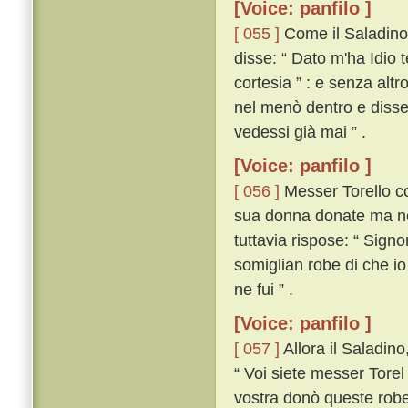
[Voice: panfilo ]
[ 055 ]
Come il Saladino u
disse: “ Dato m'ha Idio
cortesia ” : e senza altr
nel menò dentro e disse:
vedessi già mai ” .
[Voice: panfilo ]
[ 056 ]
Messer Torello co
sua donna donate ma no
tuttavia rispose: “ Sign
somiglian robe di che io
ne fui ” .
[Voice: panfilo ]
[ 057 ]
Allora il Saladin
“ Voi siete messer Torel 
vostra donò queste robe;