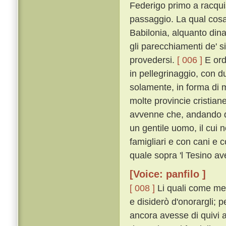
Federigo primo a racquist
passaggio. La qual cosa 
Babilonia, alquanto din
gli parecchiamenti de' s
provedersi.
[ 006 ]
E ord
in pellegrinaggio, con d
solamente, in forma di 
molte provincie cristia
avvenne che, andando d
un gentile uomo, il cui 
famigliari e con cani e 
quale sopra 'l Tesino av
[Voice: panfilo ]
[ 008 ]
Li quali come mes
e disiderò d'onorargli; 
ancora avesse di quivi a