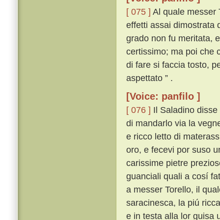
[ 075 ]
Al quale messer T
effetti assai dimostrata
grado non fu meritata, e
certissimo; ma poi che c
di fare si faccia tosto,
aspettato ” .
[Voice: panfilo ]
[ 076 ]
Il Saladino disse 
di mandarlo via la vegne
e ricco letto di materassi
oro, e fecevi por suso u
carissime pietre preziose
guanciali quali a cosí fa
a messer Torello, il qua
saracinesca, la piú ricc
e in testa alla lor guis