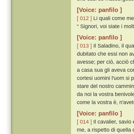
[Voice: panfilo ]
[ 012 ]
Li quali come mess
“ Signori, voi siate i mol
[Voice: panfilo ]
[ 013 ]
Il Saladino, il q
dubitato che essi non ave
avesse; per ciò, acciò 
a casa sua gli aveva con
cortesi uomini l'uom si 
stare del nostro cammin
da noi la vostra benivole
come la vostra è, n'avete
[Voice: panfilo ]
[ 014 ]
Il cavalier, savio
me, a rispetto di quella 