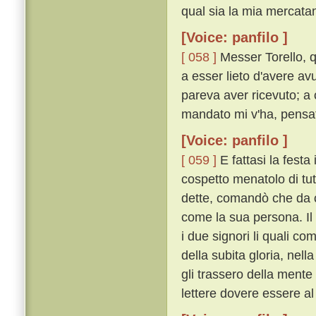
qual sia la mia mercatan
[Voice: panfilo ]
[ 058 ]
Messer Torello, q
a esser lieto d'avere av
pareva aver ricevuto; a c
mandato mi v'ha, pensate
[Voice: panfilo ]
[ 059 ]
E fattasi la festa 
cospetto menatolo di tut
dette, comandò che da c
come la sua persona. Il 
i due signori li quali c
della subita gloria, nel
gli trassero della men
lettere dovere essere al