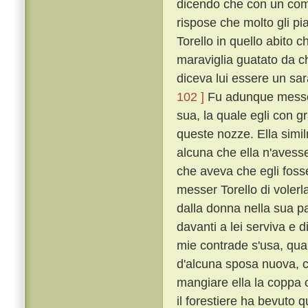
dicendo che con un comp
rispose che molto gli p
Torello in quello abito 
maraviglia guatato da ch
diceva lui essere un sa
102 ]
Fu adunque messer
sua, la quale egli con g
queste nozze. Ella simi
alcuna che ella n'avess
che aveva che egli foss
messer Torello di volerla
dalla donna nella sua pa
davanti a lei serviva e d
mie contrade s'usa, qua
d'alcuna sposa nuova, co
mangiare ella la coppa c
il forestiere ha bevuto q