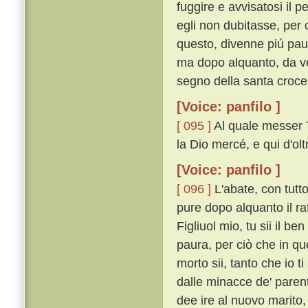
fuggire e avvisatosi il 
egli non dubitasse, per 
questo, divenne piú pau
ma dopo alquanto, da ver
segno della santa croce 
[Voice: panfilo ]
[ 095 ]
Al quale messer T
la Dio mercé, e qui d'olt
[Voice: panfilo ]
[ 096 ]
L'abate, con tutt
pure dopo alquanto il raf
Figliuol mio, tu sii il be
paura, per ciò che in 
morto sii, tanto che io 
dalle minacce de' parent
dee ire al nuovo marito,