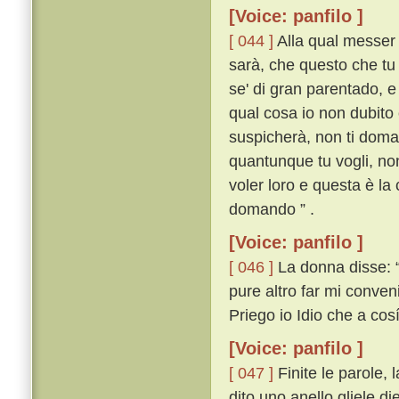
[Voice: panfilo ]
[ 044 ]
Alla qual messer 
sarà, che questo che tu 
se' di gran parentado, e
qual cosa io non dubito 
suspicherà, non ti domandi
quantunque tu vogli, non
voler loro e questa è la
domando ” .
[Voice: panfilo ]
[ 046 ]
La donna disse: “ 
pure altro far mi conven
Priego io Idio che a cosí
[Voice: panfilo ]
[ 047 ]
Finite le parole,
dito uno anello gliele d