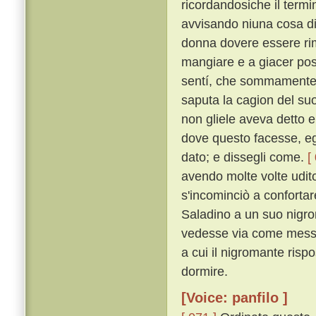
ricordandosiche il termi
avvisando niuna cosa di
donna dovere essere rima
mangiare e a giacer post
sentí, che sommamente l'
saputa la cagion del suo
non gliele aveva detto e
dove questo facesse, eg
dato; e dissegli come.
[
avendo molte volte udito 
s'incominciò a confortare
Saladino a un suo nigro
vedesse via come messer
a cui il nigromante rispo
dormire.
[Voice: panfilo ]