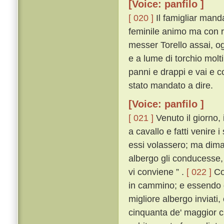
[Voice: panfilo ]
[ 020 ]
Il famigliar mand
feminile animo ma con re
messer Torello assai, o
e a lume di torchio molti 
panni e drappi e vai e c
stato mandato a dire.
[Voice: panfilo ]
[ 021 ]
Venuto il giorno, 
a cavallo e fatti venire
essi volassero; ma dima
albergo gli conducesse, 
vi conviene ” .
[ 022 ]
Cos
in cammino; e essendo gi
migliore albergo inviati
cinquanta de' maggior cit