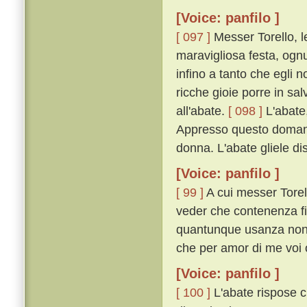
[Voice: panfilo ]
[ 097 ]
Messer Torello, lev
maravigliosa festa, ogn
infino a tanto che egli 
ricche gioie porre in sa
all'abate.
[ 098 ]
L'abate,
Appresso questo domandò
donna. L'abate gliele di
[Voice: panfilo ]
[ 99 ]
A cui messer Torel 
veder che contenenza fia
quantunque usanza non si
che per amor di me voi o
[Voice: panfilo ]
[ 100 ]
L'abate rispose c