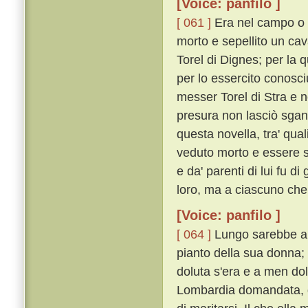
[Voice: panfilo ]
[ 061 ]
Era nel campo o ve
morto e sepellito un cav
Torel di Dignes; per la 
per lo essercito conosci
messer Torel di Stra e n
presura non lasciò sgan
questa novella, tra' qual
veduto morto e essere st
e da' parenti di lui fu 
loro, ma a ciascuno che
[Voice: panfilo ]
[ 064 ]
Lungo sarebbe a mo
pianto della sua donna;
doluta s'era e a men do
Lombardia domandata, da' 