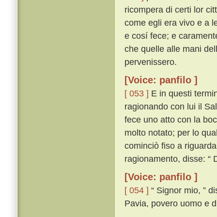
ricompera di certi lor ci
come egli era vivo e a l
e cosí fece; e carament
che quelle alle mani dell
pervenissero.
[Voice: panfilo ]
[ 053 ]
E in questi termi
ragionando con lui il Sa
fece uno atto con la bo
molto notato; per lo qua
cominciò fiso a riguardal
ragionamento, disse: “ D
[Voice: panfilo ]
[ 054 ]
“ Signor mio, ” d
Pavia, povero uomo e di