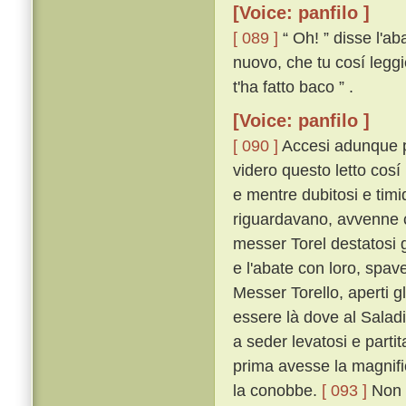
[Voice: panfilo ]
[ 089 ]
“ Oh! ” disse l'ab
nuovo, che tu cosí legg
t'ha fatto baco ” .
[Voice: panfilo ]
[ 090 ]
Accesi adunque piú
videro questo letto cosí
e mentre dubitosi e timid
riguardavano, avvenne 
messer Torel destatosi g
e l'abate con loro, spave
Messer Torello, aperti 
essere là dove al Salad
a seder levatosi e part
prima avesse la magnifi
la conobbe.
[ 093 ]
Non p