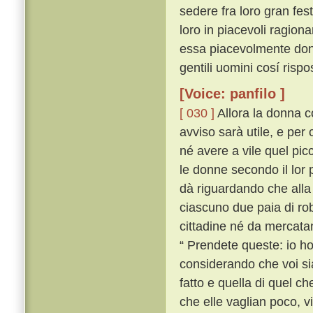
sedere fra loro gran festa
loro in piacevoli ragion
essa piacevolmente don
gentili uomini cosí risp
[Voice: panfilo ]
[ 030 ]
Allora la donna c
avviso sarà utile, e per 
né avere a vile quel pic
le donne secondo il lor 
dà riguardando che alla 
ciascuno due paia di rob
cittadine né da mercatan
“ Prendete queste: io ho 
considerando che voi si
fatto e quella di quel ch
che elle vaglian poco, v