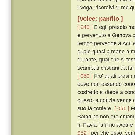
rivega, ricordivi di me q
[Voice: panfilo ]
[ 048 ]
E egli presolo mo
e pervenuto a Genova c
tempo pervenne a Acri e 
quale quasi a mano a ma
durante, qual che si foss
scampati cristiani da lui
[ 050 ]
Fra' quali presi m
dove non essendo conos
costretto si diede a con
questo a notizia venne de
suo falconiere.
[ 051 ]
Me
Saladino non era chiamat
in Pavia l'animo avea e p
052 ]
per che esso, venu