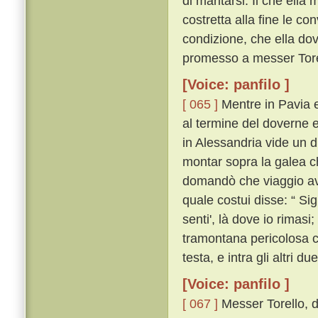
di maritarsi. Il che ell
costretta alla fine le co
condizione, che ella do
promesso a messer Tore
[Voice: panfilo ]
[ 065 ]
Mentre in Pavia er
al termine del doverne 
in Alessandria vide un 
montar sopra la galea ch
domandò che viaggio av
quale costui disse: “ Si
senti', là dove io rimasi;
tramontana pericolosa c
testa, e intra gli altri due
[Voice: panfilo ]
[ 067 ]
Messer Torello, d