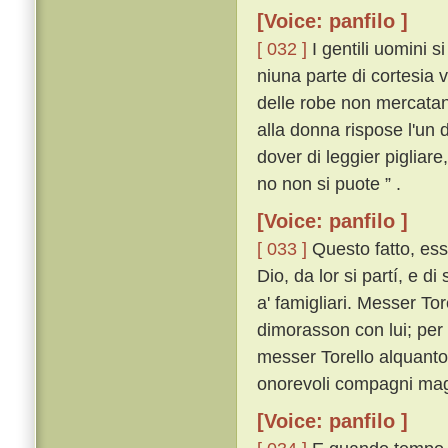
[Voice: panfilo ]
[ 032 ]
I gentili uomini 
niuna parte di cortesia v
delle robe non mercatan
alla donna rispose l'un
dover di leggier pigliare,
no non si puote ” .
[Voice: panfilo ]
[ 033 ]
Questo fatto, ess
Dio, da lor si partí, e d
a' famigliari. Messer Tor
dimorasson con lui; per 
messer Torello alquanto 
onorevoli compagni mag
[Voice: panfilo ]