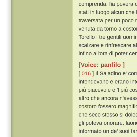
comprenda, fia povera c
stati in luogo alcun che 
traversata per un poco 
venuta da torno a costo
Torello i tre gentili uo
scalzare e rinfrescare a
infino all'ora di poter ce
[Voice: panfilo ]
[ 016 ]
Il Saladino e' com
intendevano e erano inte
piú piacevole e 'l piú 
altro che ancora n'aves
costoro fossero magnifi
che seco stesso si dole
gli poteva onorare; laon
informato un de' suoi fa