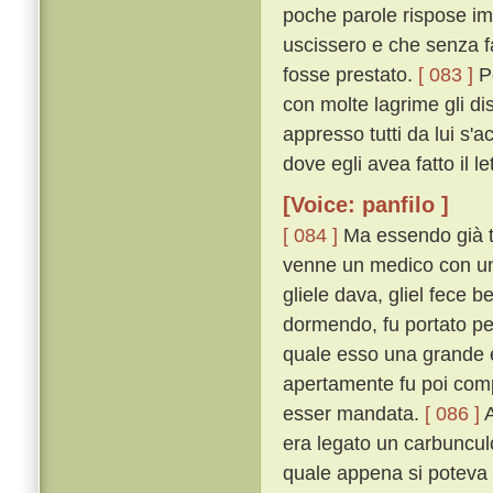
poche parole rispose imp
uscissero e che senza f
fosse prestato.
[ 083 ]
Pe
con molte lagrime gli dis
appresso tutti da lui s'
dove egli avea fatto il l
[Voice: panfilo ]
[ 084 ]
Ma essendo già ta
venne un medico con un b
gliele dava, gliel fece 
dormendo, fu portato per
quale esso una grande e
apertamente fu poi comp
esser mandata.
[ 086 ]
A
era legato un carbunculo
quale appena si poteva s