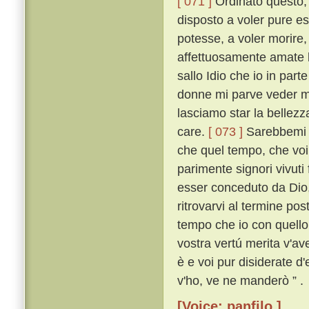
[ 071 ]
Ordinato questo, t
disposto a voler pure es
potesse, a voler morire,
affettuosamente amate la
sallo Idio che io in par
donne mi parve veder mai 
lasciamo star la bellez
care.
[ 073 ]
Sarebbemi s
che quel tempo, che voi
parimente signori vivut
esser conceduto da Dio,
ritrovarvi al termine po
tempo che io con quello
vostra vertú merita v'av
è e voi pur disiderate d
v'ho, ve ne manderò ” .
[Voice: panfilo ]