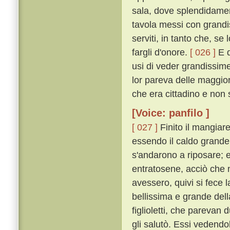
sala, dove splendidamen
tavola messi con grandi
serviti, in tanto che, s
fargli d'onore.
[ 026 ]
E q
usi di veder grandissim
lor pareva delle maggior
che era cittadino e non 
[Voice: panfilo ]
[ 027 ]
Finito il mangiare
essendo il caldo grande,
s'andarono a riposare; e
entratosene, acciò che
avessero, quivi si fece
bellissima e grande dell
figlioletti, che parevan
gli salutò. Essi vedendol