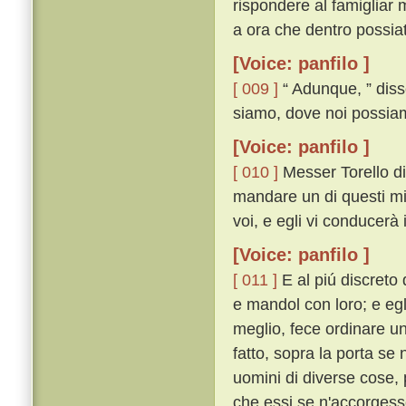
rispondere al famigliar 
a ora che dentro possiat
[Voice: panfilo ]
[ 009 ]
“ Adunque, ” disse
siamo, dove noi possiam
[Voice: panfilo ]
[ 010 ]
Messer Torello dis
mandare un di questi mie
voi, e egli vi conducerà
[Voice: panfilo ]
[ 011 ]
E al piú discreto 
e mandol con loro; e eg
meglio, fece ordinare un
fatto, sopra la porta se 
uomini di diverse cose, 
che essi se n'accorgesse