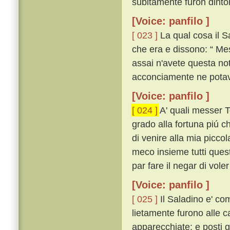
subitamente furon dintorn
[Voice: panfilo ]
[ 023 ]
La qual cosa il S
che era e dissono: “ Me
assai n'avete questa no
acconciamente ne potava
[Voice: panfilo ]
[ 024 ]
A' quali messer Tor
grado alla fortuna piú c
di venire alla mia piccol
meco insieme tutti questi
par fare il negar di voler
[Voice: panfilo ]
[ 025 ]
Il Saladino e' com
lietamente furono alle 
apparecchiate; e posti g