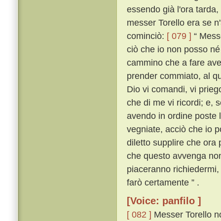
essendo già l'ora tarda,
messer Torello era se n'
cominciò:
[ 079 ]
“ Messe
ciò che io non posso né
cammino che a fare avet
prender commiato, al q
Dio vi comandi, vi prieg
che di me vi ricordi; e, 
avendo in ordine poste 
vegniate, acciò che io p
diletto supplire che ora
che questo avvenga non v
piaceranno richiedermi, 
farò certamente ” .
[Voice: panfilo ]
[ 082 ]
Messer Torello no