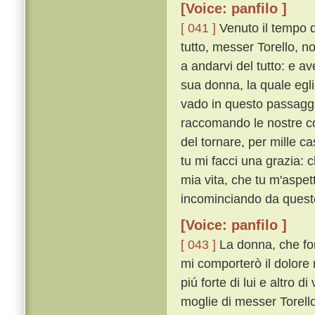
[Voice: panfilo ]
[ 041 ]
Venuto il tempo 
tutto, messer Torello, n
a andarvi del tutto: e a
sua donna, la quale e
vado in questo passaggio
raccomando le nostre cos
del tornare, per mille c
tu mi facci una grazia: 
mia vita, che tu m'aspet
incominciando da questo 
[Voice: panfilo ]
[ 043 ]
La donna, che for
mi comporterò il dolore 
piú forte di lui e altro 
moglie di messer Torello