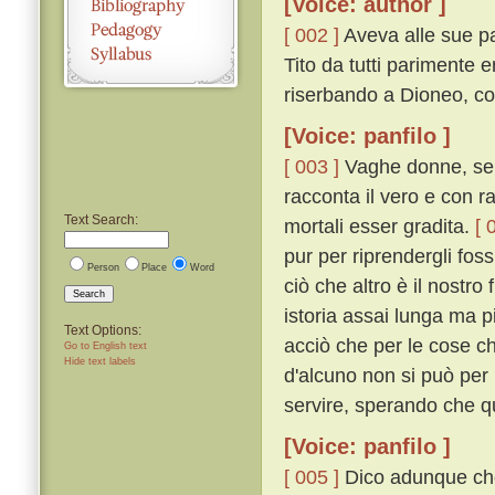
[Voice: author ]
[ 002 ]
Aveva alle sue par
Tito da tutti parimente 
riserbando a Dioneo, co
[Voice: panfilo ]
[ 003 ]
Vaghe donne, senz
racconta il vero e con ra
Text Search:
mortali esser gradita.
[ 
pur per riprendergli fos
Person
Place
Word
ciò che altro è il nostr
Search
istoria assai lunga ma p
Text Options:
acciò che per le cose ch
Go to English text
Hide text labels
d'alcuno non si può per l
servire, sperando che q
[Voice: panfilo ]
[ 005 ]
Dico adunque che