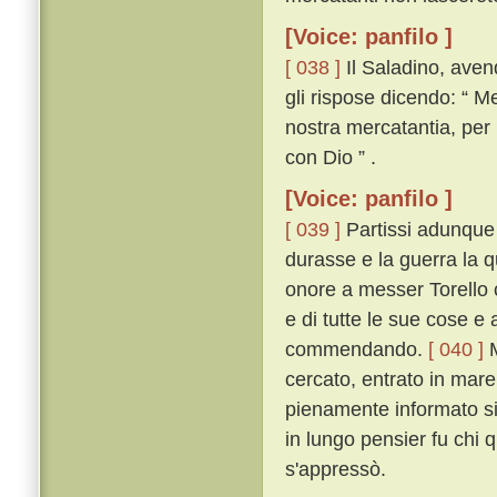
[Voice: panfilo ]
[ 038 ]
Il Saladino, aven
gli rispose dicendo: “ M
nostra mercatantia, per
con Dio ” .
[Voice: panfilo ]
[ 039 ]
Partissi adunque 
durasse e la guerra la 
onore a messer Torello c
e di tutte le sue cose e 
commendando.
[ 040 ]
M
cercato, entrato in mare
pienamente informato si 
in lungo pensier fu chi 
s'appressò.