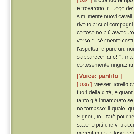
[ 034 ]
E quando tempo fu
e trovarono in luogo de' 
similmente nuovi cavalli 
rivolto a' suoi compagni
cortese né piú avveduto d
verso di sé chente costu
l'aspettarne pure un, n
s'apparecchiano! ” ; ma 
cortesemente ringrazia
[Voice: panfilo ]
[ 036 ]
Messer Torello c
fuori della città, e quan
tanto già innamorato se 
ne tornasse; il quale, qu
Signori, io il farò poi ch
saperlo piú che vi piacc
mercatanti non lasceret