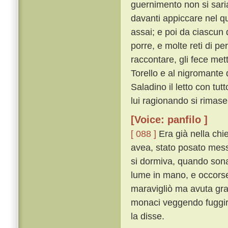
guernimento non si saria
davanti appiccare nel qu
assai; e poi da ciascun d
porre, e molte reti di pe
raccontare, gli fece met
Torello e al nigromante 
Saladino il letto con tutt
lui ragionando si rimase
[Voice: panfilo ]
[ 088 ]
Era già nella chi
avea, stato posato messer
si dormiva, quando sonat
lume in mano, e occorseg
maravigliò ma avuta gran
monaci veggendo fuggir
la disse.