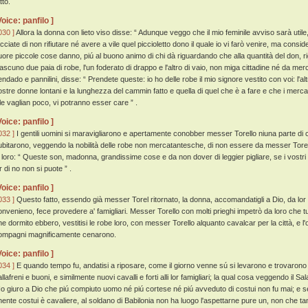
tto.
Voice: panfilo ]
030 ]
Allora la donna con lieto viso disse: “ Adunque veggo che il mio feminile avviso sarà utile,
acciate di non rifiutare né avere a vile quel piccioletto dono il quale io vi farò venire, ma consi
uore piccole cose danno, piú al buono animo di chi dà riguardando che alla quantità del don, ri
iascuno due paia di robe, l'un foderato di drappo e l'altro di vaio, non miga cittadine né da mer
endado e pannilini, disse: “ Prendete queste: io ho delle robe il mio signore vestito con voi: l'a
ostre donne lontani e la lunghezza del cammin fatto e quella di quel che è a fare e che i mercata
lle vaglian poco, vi potranno esser care ” .
Voice: panfilo ]
032 ]
I gentili uomini si maravigliarono e apertamente conobber messer Torello niuna parte di co
ubitarono, veggendo la nobilità delle robe non mercatantesche, di non essere da messer Torel
i loro: “ Queste son, madonna, grandissime cose e da non dover di leggier pigliare, se i vostri pr
r di no non si puote ” .
Voice: panfilo ]
033 ]
Questo fatto, essendo già messer Torel ritornato, la donna, accomandatigli a Dio, da lor si p
onvenieno, fece provedere a' famigliari. Messer Torello con molti prieghi impetrò da loro che tu
he dormito ebbero, vestitisi le robe loro, con messer Torello alquanto cavalcar per la città, e l
ompagni magnificamente cenarono.
Voice: panfilo ]
034 ]
E quando tempo fu, andatisi a riposare, come il giorno venne sú si levarono e trovarono in
llafreni e buoni, e similmente nuovi cavalli e forti alli lor famigliari; la qual cosa veggendo il S
 Io giuro a Dio che piú compiuto uomo né piú cortese né piú avveduto di costui non fu mai; e se l
hente costui è cavaliere, al soldano di Babilonia non ha luogo l'aspettarne pure un, non che t