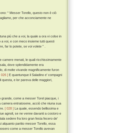
ono: “ Messer Torello, questo non è ciò
 vagliamo, per che acconciamente ne
rtuna piú che a voi, la quale a ora vi colse in
 a voi, e con meco insieme tutti questi
e, far lo potete, se voi volete ” .
alle camere menati, le quali ricchissimamente
a sala, dove splendidamente era
lo, di molte vivande magnificamente furon
[ 026 ]
E quantunque il Saladino e' compagni
 questa, e lor pareva delle maggiori,
ldo grande, come a messer Torel piacque, i
 una camera entratosene, acciò che niuna sua
are.
[ 028 ]
La quale, essendo bellissima e
 due agnoli, se ne venne davanti a costoro e
tala sedere fra loro gran festa fecero de'
i alquanto partito messer Torello, essa
risposero come a messer Torello avevan