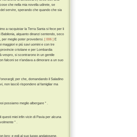
 cose che nella mia novella udirete, se
mo del servire, sperando che quando che sia
 a racquistar la Terra Santa si fece per li
di Babilonia, alquanto dinanzi sentendo, seco
o, per meglio poter provedersi.
[ 006 ]
E
i maggiori e piú savi uomini e con tre
rovincie cristiane e per Lombardia
vespro, si scontrarono in un gentile
 con falconi se n'andava a dimorare a un suo
d'onorargli; per che, domandando il Saladino
vi, non lasciò rispondere al famigliar ma
 noi possiamo meglio albergare ” .
 questi miei infin vicin di Pavia per alcuna
volmente ” .
on loro; e egli al suo luogo andatosene,