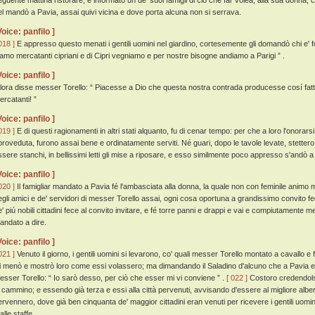
eguente mattina ristorare, e informato un de' suoi famigli di ciò che far volea, alla sua donna
el mandò a Pavia, assai quivi vicina e dove porta alcuna non si serrava.
Voice: panfilo ]
018 ]
E appresso questo menati i gentili uomini nel giardino, cortesemente gli domandò chi e' fo
iamo mercatanti cipriani e di Cipri vegniamo e per nostre bisogne andiamo a Parigi ” .
Voice: panfilo ]
llora disse messer Torello: “ Piacesse a Dio che questa nostra contrada producesse cosí fatti g
ercatanti! ”
Voice: panfilo ]
019 ]
E di questi ragionamenti in altri stati alquanto, fu di cenar tempo: per che a loro l'onora
proveduta, furono assai bene e ordinatamente serviti. Né guari, dopo le tavole levate, stetter
ssere stanchi, in bellissimi letti gli mise a riposare, e esso similmente poco appresso s'andò a
Voice: panfilo ]
020 ]
Il famigliar mandato a Pavia fé l'ambasciata alla donna, la quale non con feminile animo 
egli amici e de' servidori di messer Torello assai, ogni cosa oportuna a grandissimo convito f
e' piú nobili cittadini fece al convito invitare, e fé torre panni e drappi e vai e compiutamente me
andato a dire.
Voice: panfilo ]
021 ]
Venuto il giorno, i gentili uomini si levarono, co' quali messer Torello montato a cavallo e f
li menò e mostrò loro come essi volassero; ma dimandando il Saladino d'alcuno che a Pavia e 
esser Torello: “ Io sarò desso, per ciò che esser mi vi conviene ” .
[ 022 ]
Costoro credendolsi
n cammino; e essendo già terza e essi alla città pervenuti, avvisando d'essere al migliore albe
ervennero, dove già ben cinquanta de' maggior cittadini eran venuti per ricevere i gentili uomini
alle staffe.