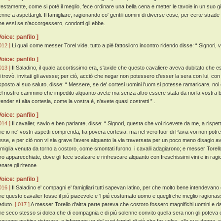
restamente, come si poté il meglio, fece ordinare una bella cena e metter le tavole in un suo gi
enne a aspettargli. Il famigliare, ragionando co' gentili uomini di diverse cose, per certe strade
he essi se n'accorgessero, condotti gli ebbe.
Voice: panfilo ]
012 ]
Li quali come messer Torel vide, tutto a piè fattosiloro incontro ridendo disse: “ Signori, vo
Voice: panfilo ]
013 ]
Il Saladino, il quale accortissimo era, s'avide che questo cavaliere aveva dubitato che e
li trovò, invitati gli avesse; per ciò, acciò che negar non potessero d'esser la sera con lui, co
isposto al suo saluto, disse: “ Messere, se de' cortesi uomini l'uom si potesse ramaricare, noi 
el nostro cammino che impedito alquanto avete ma senza altro essere stata da noi la vostra be
render sí alta cortesia, come la vostra è, n'avete quasi costretti ” .
Voice: panfilo ]
014 ]
Il cavalier, savio e ben parlante, disse: “ Signori, questa che voi ricevete da me, a rispet
he io ne' vostri aspetti comprenda, fia povera cortesia; ma nel vero fuor di Pavia voi non potr
osse, e per ciò non vi sia grave l'avere alquanto la via traversata per un poco meno disagio av
amiglia venuta da torno a costoro, come smontati furono, i cavalli adagiarono; e messer Torello
oro apparecchiate, dove gli fece scalzare e rinfrescare alquanto con freschissimi vini e in ragion
enare gli ritenne.
Voice: panfilo ]
016 ]
Il Saladino e' compagni e' famigliari tutti sapevan latino, per che molto bene intendevano 
he questo cavalier fosse il piú piacevole e 'l piú costumato uomo e quegli che meglio ragiona
eduto.
[ 017 ]
A messer Torello d'altra parte pareva che costoro fossero magnifichi uomini e d
he seco stesso si dolea che di compagnia e di piú solenne convito quella sera non gli poteva o