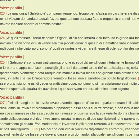
Voice: panfilo ]
023 ]
La qual cosa il Saladino e' compagni veggendo, troppo ben s'avisaron ciò che era e diss
he noi v'avam domandato: assai n'avete questa notte passata fatto e troppo piú che noi non
otavate lasciare andare al cammin nostro ” .
Voice: panfilo ]
024 ]
A' quali messer Torello rispose: “ Signori, di ciò che iersera vi fu fatto, so io grado alla fo
ammino che bisogno vi fu di venire alla mia piccola casa: di questo di stamattina sarò io tenuto
ntili uomini che dintorno vi sono, a' quali se cortesia vi par fare il negar di voler con lor desinar
Voice: panfilo ]
025 ]
Il Saladino e' compagni vinti smontarono, e ricevuti da' gentili uomini lietamente furono 
er loro erano apparecchiate; e posti giú gli arnesi da camminare e rinfrescatisi alquanto, nell
pparecchiato, vennero; e data l'acqua alle mani e a tavola messi con grandissimo ordine e bel
erviti, in tanto che, se lo 'mperadore venuto vi fosse, non si sarebbe piú potuto fargli d'onore.
ossero gran signori e usi di veder grandissime cose, nondimeno si maravigliarono essi molto di
vendo rispetto alla qualità del cavaliere il qual sapevano che era cittadino e non signore.
Voice: panfilo ]
027 ]
Finito il mangiare e le tavole levate, avendo alquanto d'alte cose parlato, essendo il ca
entili uomini di Pavia tutti s'andarono a riposare; e esso con li suoi tre rimase, e con loro in
ara cosa rimanesse che essi veduta non avessero, quivi si fece la sua valente donna chiam
rande della persona e di ricchi vestimenti ornata, in mezzo di due suoi figlioletti, che parevan
iacevolmente gli salutò. Essi vedendola si levarono in piè e con reverenzia la ricevettero, e fat
e belli suoi figlioletti.
[ 029 ]
Ma poi che con loro in piacevoli ragionamenti entrata fu, essendos
iacevolmente donde fossero e dove andassero gli domandò; alla quale i gentili uomini cosí 