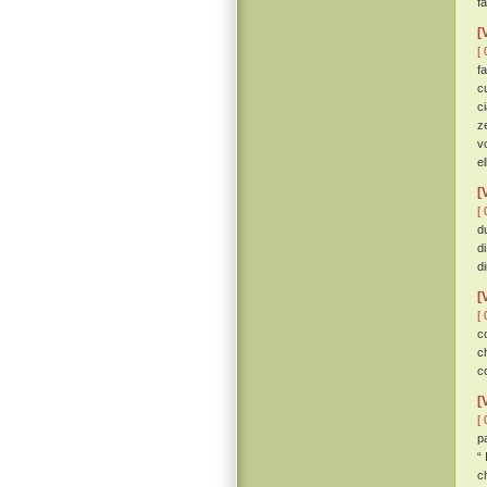
fa
[
[ 
f
c
c
z
v
e
[
[ 
d
d
di
[
[ 
c
c
c
[
[ 
pa
“
c