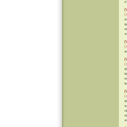
s
[
[ 
m
q
n
v
[
[ 
a
[
[ 
d
f
m
l
[
[ 
d
s
r
n
m