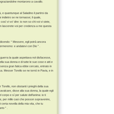
ingraziandolne montarono a cavallo.
 e quantunque al Saladino il partirsi da
 indietro se ne tornasse; il quale,
 cosí vi vo' dire: io non so chi voi vi siete,
non lascerete voi per credenza a me questa
 dicendo: “ Messere, egli potrà ancora
fermeremo: e andatevi con Dio ” .
 guerra la quale aspettava nol disfacesse,
lla sua donna e di tutte le sue cose e atti e
 senza gran fatica ebbe cercato, entrato in
a. Messer Torello se ne tornò in Pavia, e in
orello, non obstanti i prieghi della sua
avalcare, disse alla sua donna, la quale egli
corpo e sí per salute dell'anima: io ti
re, per mille casi che posson sopravenire,
certa novella della mia vita, che tu
rto ” .