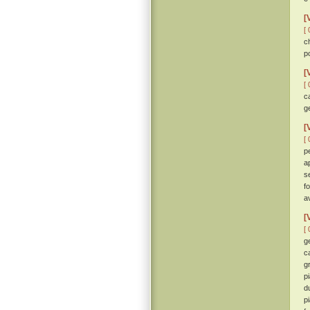
[
[ 
c
p
[
[ 
c
ge
[
[ 
p
a
s
f
a
[
[ 
g
c
g
p
du
p