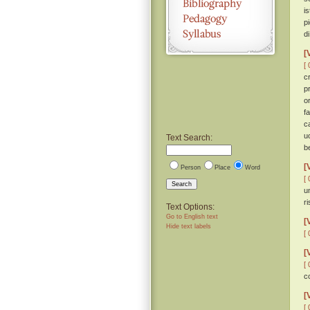
i
p
d
[
[ 
c
p
o
f
c
u
Text Search:
b
[
Person
Place
Word
[ 
Search
u
r
Text Options:
Go to English text
[
Hide text labels
[ 
[
[ 
c
[
[ 