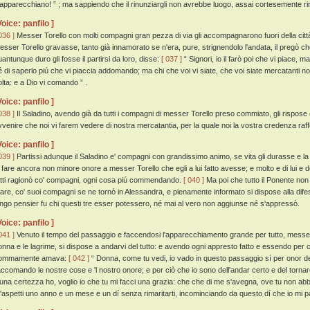
'apparecchiano! ” ; ma sappiendo che il rinunziargli non avrebbe luogo, assai cortesemente r
Voice: panfilo ]
036 ]
Messer Torello con molti compagni gran pezza di via gli accompagnarono fuori della città,
esser Torello gravasse, tanto già innamorato se n'era, pure, strignendolo l'andata, il pregò che
uantunque duro gli fosse il partirsi da loro, disse:
[ 037 ]
“ Signori, io il farò poi che vi piace, ma
é di saperlo piú che vi piaccia addomando; ma chi che voi vi siate, che voi siate mercatanti 
olta: e a Dio vi comando ” .
Voice: panfilo ]
038 ]
Il Saladino, avendo già da tutti i compagni di messer Torello preso commiato, gli rispose
vvenire che noi vi farem vedere di nostra mercatantia, per la quale noi la vostra credenza raf
Voice: panfilo ]
039 ]
Partissi adunque il Saladino e' compagni con grandissimo animo, se vita gli durasse e la
i fare ancora non minore onore a messer Torello che egli a lui fatto avesse; e molto e di lui e de
atti ragionò co' compagni, ogni cosa piú commendando.
[ 040 ]
Ma poi che tutto il Ponente non
are, co' suoi compagni se ne tornò in Alessandra, e pienamente informato si dispose alla difes
ungo pensier fu chi questi tre esser potessero, né mai al vero non aggiunse né s'appressò.
Voice: panfilo ]
041 ]
Venuto il tempo del passaggio e faccendosi l'apparecchiamento grande per tutto, messer T
onna e le lagrime, si dispose a andarvi del tutto: e avendo ogni appresto fatto e essendo per c
ommamente amava:
[ 042 ]
“ Donna, come tu vedi, io vado in questo passaggio sí per onor del 
accomando le nostre cose e 'l nostro onore; e per ciò che io sono dell'andar certo e del torna
iuna certezza ho, voglio io che tu mi facci una grazia: che che di me s'avegna, ove tu non abbi 
'aspetti uno anno e un mese e un dí senza rimaritarti, incominciando da questo dí che io mi pa