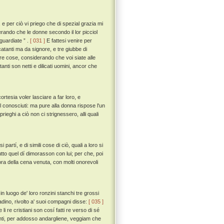
 e per ciò vi priego che di spezial grazia mi
derando che le donne secondo il lor picciol
guardiate ” .
[ 031 ]
E fattesi venire per
catanti ma da signore, e tre giubbe di
ltre cose, considerando che voi siate alle
nti son netti e dilicati uomini, ancor che
rtesia voler lasciare a far loro, e
 conosciuti: ma pure alla donna rispose l'un
ieghi a ciò non ci strignessero, alli quali
artí, e di simili cose di ciò, quali a loro si
tto quel dí dimorasson con lui; per che, poi
'ora della cena venuta, con molti onorevoli
 luogo de' loro ronzini stanchi tre grossi
aladino, rivolto a' suoi compagni disse:
[ 035 ]
i re cristiani son cosí fatti re verso di sé
anti, per addosso andargliene, veggiam che