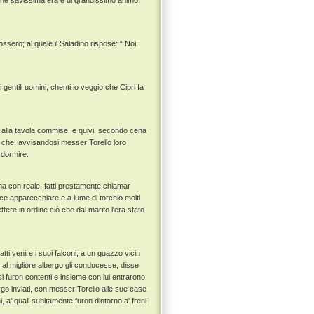
, che savissima era e di grandissimo animo,
ssero; al quale il Saladino rispose: “ Noi
entili uomini, chenti io veggio che Cipri fa
rsi alla tavola commise, e quivi, secondo cena
o che, avvisandosi messer Torello loro
 dormire.
ma con reale, fatti prestamente chiamar
ece apparecchiare e a lume di torchio molti
ttere in ordine ciò che dal marito l'era stato
atti venire i suoi falconi, a un guazzo vicin
al migliore albergo gli conducesse, disse
 furon contenti e insieme con lui entrarono
rgo inviati, con messer Torello alle sue case
, a' quali subitamente furon dintorno a' freni