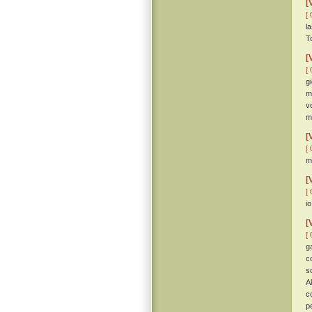
[
[ 
l
T
[
[ 
g
mo
v
m
[
[ 
m
[
[ 
i
[
[ 
g
c
s
A
c
p