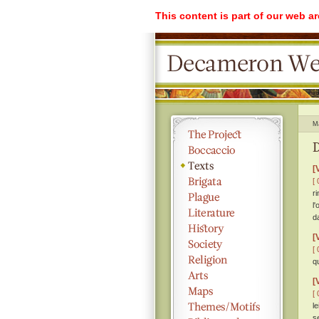
This content is part of our web a
M
D
[
[ 
r
l
d
[
[ 
q
[
[ 
l
s