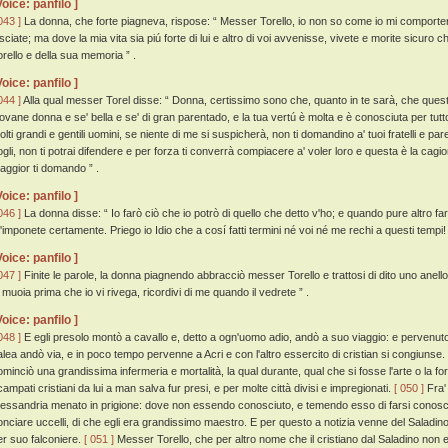
Voice: panfilo ]
043 ]
La donna, che forte piagneva, rispose: “ Messer Torello, io non so come io mi comporterò 
asciate; ma dove la mia vita sia piú forte di lui e altro di voi avvenisse, vivete e morite sicuro
orello e della sua memoria ” .
Voice: panfilo ]
044 ]
Alla qual messer Torel disse: “ Donna, certissimo sono che, quanto in te sarà, che quest
iovane donna e se' bella e se' di gran parentado, e la tua vertú è molta e è conosciuta per tutt
lti grandi e gentili uomini, se niente di me si suspicherà, non ti domandino a' tuoi fratelli e pare
ogli, non ti potrai difendere e per forza ti converrà compiacere a' voler loro e questa è la cagi
aggior ti domando ” .
Voice: panfilo ]
046 ]
La donna disse: “ Io farò ciò che io potrò di quello che detto v'ho; e quando pure altro fa
'imponete certamente. Priego io Idio che a cosí fatti termini né voi né me rechi a questi tempi!
Voice: panfilo ]
047 ]
Finite le parole, la donna piagnendo abbracciò messer Torello e trattosi di dito uno anello
o muoia prima che io vi rivega, ricordivi di me quando il vedrete ” .
Voice: panfilo ]
048 ]
E egli presolo montò a cavallo e, detto a ogn'uomo adio, andò a suo viaggio: e perven
alea andò via, e in poco tempo pervenne a Acri e con l'altro essercito di cristian si congiunse.
ominciò una grandissima infermeria e mortalità, la qual durante, qual che si fosse l'arte o la for
campati cristiani da lui a man salva fur presi, e per molte città divisi e impregionati.
[ 050 ]
Fra' 
lessandria menato in prigione: dove non essendo conosciuto, e temendo esso di farsi conosce
onciare uccelli, di che egli era grandissimo maestro. E per questo a notizia venne del Saladino: 
er suo falconiere.
[ 051 ]
Messer Torello, che per altro nome che il cristiano dal Saladino non e