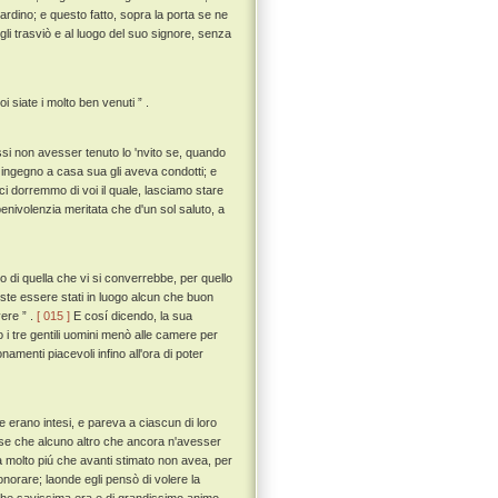
ardino; e questo fatto, sopra la porta se ne
 gli trasviò e al luogo del suo signore, senza
i siate i molto ben venuti ” .
ssi non avesser tenuto lo 'nvito se, quando
n ingegno a casa sua gli aveva condotti; e
ci dorremmo di voi il quale, lasciamo stare
nivolenzia meritata che d'un sol saluto, a
to di quella che vi si converrebbe, per quello
este essere stati in luogo alcun che buon
ere ” .
[ 015 ]
E cosí dicendo, la sua
 i tre gentili uomini menò alle camere per
amenti piacevoli infino all'ora di poter
e erano intesi, e pareva a ciascun di loro
sse che alcuno altro che ancora n'avesser
a molto piú che avanti stimato non avea, per
norare; laonde egli pensò di volere la