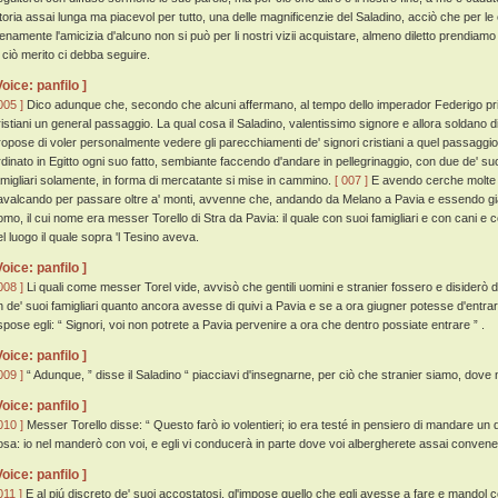
storia assai lunga ma piacevol per tutto, una delle magnificenzie del Saladino, acciò che per le
ienamente l'amicizia d'alcuno non si può per li nostri vizii acquistare, almeno diletto prendia
i ciò merito ci debba seguire.
Voice: panfilo ]
005 ]
Dico adunque che, secondo che alcuni affermano, al tempo dello imperador Federigo primo
ristiani un general passaggio. La qual cosa il Saladino, valentissimo signore e allora soldano 
ropose di voler personalmente vedere gli parecchiamenti de' signori cristiani a quel passaggi
rdinato in Egitto ogni suo fatto, sembiante faccendo d'andare in pellegrinaggio, con due de' suo
amigliari solamente, in forma di mercatante si mise in cammino.
[ 007 ]
E avendo cerche molte p
avalcando per passare oltre a' monti, avvenne che, andando da Melano a Pavia e essendo già 
omo, il cui nome era messer Torello di Stra da Pavia: il quale con suoi famigliari e con cani e
el luogo il quale sopra 'l Tesino aveva.
Voice: panfilo ]
008 ]
Li quali come messer Torel vide, avvisò che gentili uomini e stranier fossero e disiderò 
n de' suoi famigliari quanto ancora avesse di quivi a Pavia e se a ora giugner potesse d'entrar
ispose egli: “ Signori, voi non potrete a Pavia pervenire a ora che dentro possiate entrare ” .
Voice: panfilo ]
009 ]
“ Adunque, ” disse il Saladino “ piacciavi d'insegnarne, per ciò che stranier siamo, dove
Voice: panfilo ]
010 ]
Messer Torello disse: “ Questo farò io volentieri; io era testé in pensiero di mandare un di
osa: io nel manderò con voi, e egli vi conducerà in parte dove voi albergherete assai convene
Voice: panfilo ]
011 ]
E al piú discreto de' suoi accostatosi, gl'impose quello che egli avesse a fare e mandol c