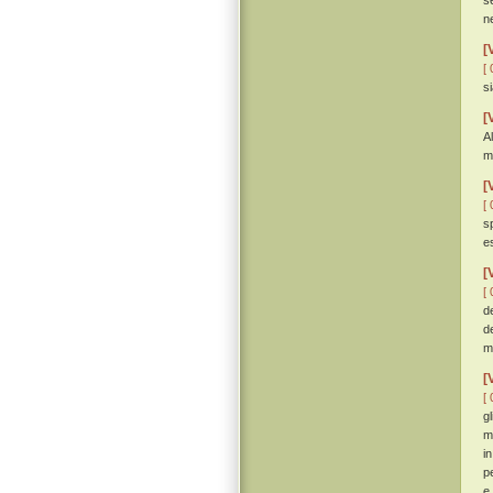
s
n
[
[ 
s
[
A
m
[
[ 
s
e
[
[ 
d
d
m
[
[ 
g
m
i
p
e 