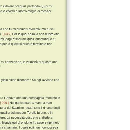
il dolore nel qual, partendovi, voi mi
 che io viverò e morrò moglie di messer
o che tu mi prometti avverrà; ma tu se'
o.
[ 045 ]
Per la qual cosa io non dubito che
nti, dagli stimoli de' quali, quantunque tu
on per la quale io questo termine e non
r mi convenisse, io v'ubidirò di questo che
 ”
 gliele diede dicendo: “ Se egli avviene che
uto a Genova con sua compagnia, montato in
[ 049 ]
Nel quale quasi a mano a man
tuna del Saladino, quasi tutto il rimaso degli
quali presi messer Torello fu uno, e in
re, da necessità costretto si diede a
laonde egli di prigione il trasse e ritennelo
ra chiamato, il quale egli non riconosceva