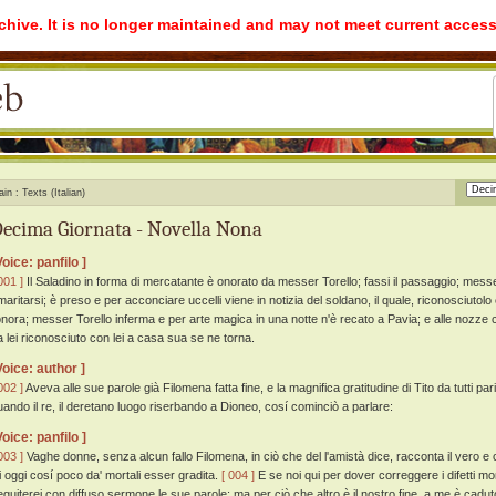
rchive. It is no longer maintained and may not meet current access
ain
Texts (Italian)
ecima Giornata - Novella Nona
Voice: panfilo ]
001 ]
Il Saladino in forma di mercatante è onorato da messer Torello; fassi il passaggio; mess
imaritarsi; è preso e per acconciare uccelli viene in notizia del soldano, il quale, riconosciut
'onora; messer Torello inferma e per arte magica in una notte n'è recato a Pavia; e alle nozze 
a lei riconosciuto con lei a casa sua se ne torna.
Voice: author ]
002 ]
Aveva alle sue parole già Filomena fatta fine, e la magnifica gratitudine di Tito da tutti
uando il re, il deretano luogo riserbando a Dioneo, cosí cominciò a parlare:
Voice: panfilo ]
003 ]
Vaghe donne, senza alcun fallo Filomena, in ciò che del l'amistà dice, racconta il vero e c
ei oggi cosí poco da' mortali esser gradita.
[ 004 ]
E se noi qui per dover correggere i difetti mo
eguiterei con diffuso sermone le sue parole; ma per ciò che altro è il nostro fine, a me è cadu