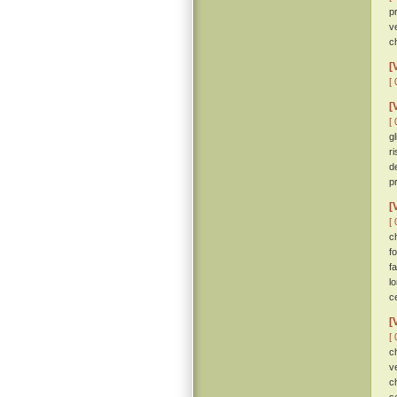
p
v
c
[
[ 
[
[ 
g
r
d
p
[
[ 
c
f
f
l
c
[
[ 
c
v
c