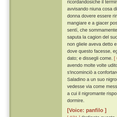
ricordandosiche il termi
avvisando niuna cosa di
donna dovere essere rima
mangiare e a giacer post
sentí, che sommamente l'
saputa la cagion del suo
non gliele aveva detto e
dove questo facesse, eg
dato; e dissegli come.
[
avendo molte volte udito 
s'incominciò a confortare
Saladino a un suo nigro
vedesse via come messer
a cui il nigromante rispo
dormire.
[Voice: panfilo ]