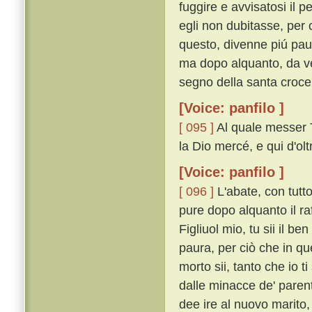
fuggire e avvisatosi il 
egli non dubitasse, per 
questo, divenne piú pau
ma dopo alquanto, da ver
segno della santa croce 
[Voice: panfilo ]
[ 095 ]
Al quale messer T
la Dio mercé, e qui d'olt
[Voice: panfilo ]
[ 096 ]
L'abate, con tutt
pure dopo alquanto il raf
Figliuol mio, tu sii il be
paura, per ciò che in 
morto sii, tanto che io 
dalle minacce de' parent
dee ire al nuovo marito,