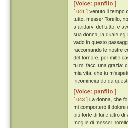
[Voice: panfilo ]
[ 041 ]
Venuto il tempo 
tutto, messer Torello, n
a andarvi del tutto: e a
sua donna, la quale e
vado in questo passaggio
raccomando le nostre cos
del tornare, per mille c
tu mi facci una grazia: 
mia vita, che tu m'aspet
incominciando da questo 
[Voice: panfilo ]
[ 043 ]
La donna, che for
mi comporterò il dolore 
piú forte di lui e altro 
moglie di messer Torello