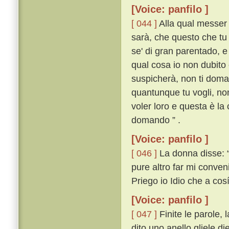
[Voice: panfilo ]
[ 044 ]
Alla qual messer 
sarà, che questo che tu 
se' di gran parentado, e
qual cosa io non dubito 
suspicherà, non ti domandi
quantunque tu vogli, non
voler loro e questa è la
domando ” .
[Voice: panfilo ]
[ 046 ]
La donna disse: “ 
pure altro far mi conven
Priego io Idio che a cosí
[Voice: panfilo ]
[ 047 ]
Finite le parole,
dito uno anello gliele d