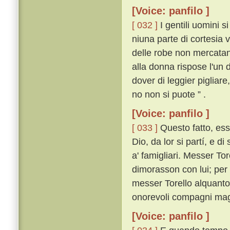
[Voice: panfilo ]
[ 032 ]
I gentili uomini 
niuna parte di cortesia v
delle robe non mercatan
alla donna rispose l'un
dover di leggier pigliare,
no non si puote ” .
[Voice: panfilo ]
[ 033 ]
Questo fatto, ess
Dio, da lor si partí, e d
a' famigliari. Messer Tor
dimorasson con lui; per 
messer Torello alquanto 
onorevoli compagni mag
[Voice: panfilo ]