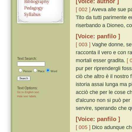
[Voice: author ]
[ 002 ]
Aveva alle sue par
Tito da tutti parimente 
riserbando a Dioneo, co
[Voice: panfilo ]
[ 003 ]
Vaghe donne, senz
racconta il vero e con ra
Text Search:
mortali esser gradita.
[ 
pur per riprendergli fos
Person
Place
Word
ciò che altro è il nostr
Search
istoria assai lunga ma p
Text Options:
acciò che per le cose ch
Go to English text
Hide text labels
d'alcuno non si può per l
servire, sperando che q
[Voice: panfilo ]
[ 005 ]
Dico adunque che