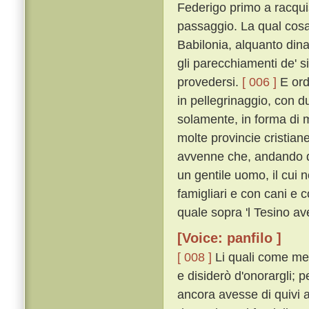
Federigo primo a racquist
passaggio. La qual cosa 
Babilonia, alquanto din
gli parecchiamenti de' s
provedersi.
[ 006 ]
E ord
in pellegrinaggio, con d
solamente, in forma di 
molte provincie cristia
avvenne che, andando d
un gentile uomo, il cui 
famigliari e con cani e 
quale sopra 'l Tesino av
[Voice: panfilo ]
[ 008 ]
Li quali come mes
e disiderò d'onorargli; 
ancora avesse di quivi a