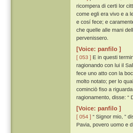
ricompera di certi lor ci
come egli era vivo e a l
e cosí fece; e carament
che quelle alle mani dell
pervenissero.
[Voice: panfilo ]
[ 053 ]
E in questi termi
ragionando con lui il Sa
fece uno atto con la bo
molto notato; per lo qua
cominciò fiso a riguardal
ragionamento, disse: “ D
[Voice: panfilo ]
[ 054 ]
“ Signor mio, ” d
Pavia, povero uomo e di