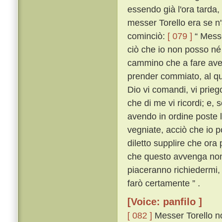
essendo già l'ora tarda,
messer Torello era se n'
cominciò:
[ 079 ]
“ Messe
ciò che io non posso né
cammino che a fare avet
prender commiato, al q
Dio vi comandi, vi prieg
che di me vi ricordi; e, 
avendo in ordine poste 
vegniate, acciò che io p
diletto supplire che ora
che questo avvenga non v
piaceranno richiedermi, 
farò certamente ” .
[Voice: panfilo ]
[ 082 ]
Messer Torello no