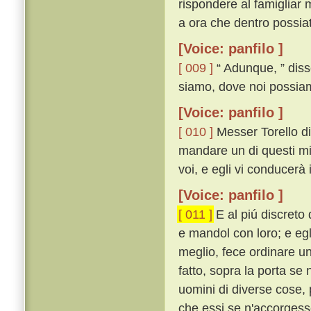
rispondere al famigliar 
a ora che dentro possiat
[Voice: panfilo ]
[ 009 ]
“ Adunque, ” disse
siamo, dove noi possiam
[Voice: panfilo ]
[ 010 ]
Messer Torello dis
mandare un di questi mie
voi, e egli vi conducerà
[Voice: panfilo ]
[ 011 ]
E al piú discreto 
e mandol con loro; e eg
meglio, fece ordinare un
fatto, sopra la porta se 
uomini di diverse cose, 
che essi se n'accorgesse