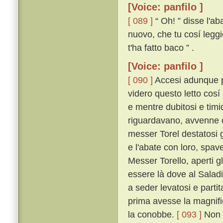
[Voice: panfilo ]
[ 089 ]
“ Oh! ” disse l'ab
nuovo, che tu cosí legg
t'ha fatto baco ” .
[Voice: panfilo ]
[ 090 ]
Accesi adunque piú
videro questo letto cosí
e mentre dubitosi e timid
riguardavano, avvenne 
messer Torel destatosi g
e l'abate con loro, spave
Messer Torello, aperti 
essere là dove al Salad
a seder levatosi e part
prima avesse la magnifi
la conobbe.
[ 093 ]
Non p