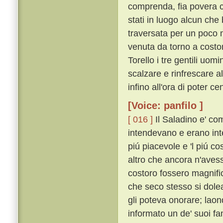
comprenda, fia povera c
stati in luogo alcun che 
traversata per un poco 
venuta da torno a costo
Torello i tre gentili uo
scalzare e rinfrescare a
infino all'ora di poter ce
[Voice: panfilo ]
[ 016 ]
Il Saladino e' com
intendevano e erano inte
piú piacevole e 'l piú 
altro che ancora n'aves
costoro fossero magnifi
che seco stesso si dole
gli poteva onorare; laon
informato un de' suoi fa