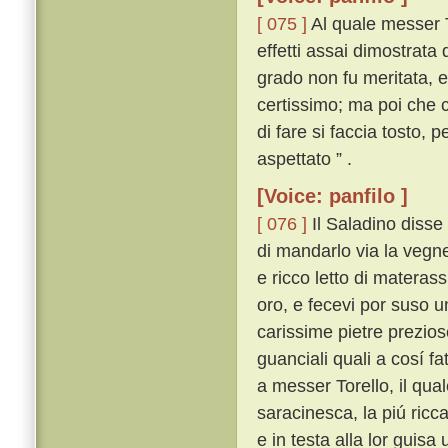
[ 075 ]
Al quale messer T
effetti assai dimostrata
grado non fu meritata, e
certissimo; ma poi che c
di fare si faccia tosto,
aspettato ” .
[Voice: panfilo ]
[ 076 ]
Il Saladino disse 
di mandarlo via la vegne
e ricco letto di materassi
oro, e fecevi por suso u
carissime pietre preziose
guanciali quali a cosí fa
a messer Torello, il qua
saracinesca, la piú ricc
e in testa alla lor guis