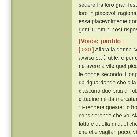
sedere fra loro gran festa
loro in piacevoli ragion
essa piacevolmente don
gentili uomini cosí risp
[Voice: panfilo ]
[ 030 ]
Allora la donna c
avviso sarà utile, e per 
né avere a vile quel pic
le donne secondo il lor 
dà riguardando che alla 
ciascuno due paia di rob
cittadine né da mercatan
“ Prendete queste: io ho 
considerando che voi si
fatto e quella di quel ch
che elle vaglian poco, v