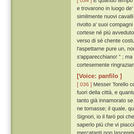
[ 034 ]
E quando tempo fu
e trovarono in luogo de' 
similmente nuovi cavalli 
rivolto a' suoi compagni
cortese né piú avveduto d
verso di sé chente costu
l'aspettarne pure un, n
s'apparecchiano! ” ; ma 
cortesemente ringrazia
[Voice: panfilo ]
[ 036 ]
Messer Torello c
fuori della città, e quan
tanto già innamorato se 
ne tornasse; il quale, qu
Signori, io il farò poi ch
saperlo piú che vi piacc
mercatanti non lasceret