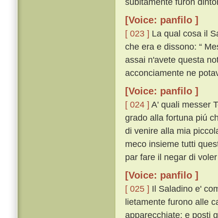
subitamente furon dintorn
[Voice: panfilo ]
[ 023 ]
La qual cosa il S
che era e dissono: “ Me
assai n'avete questa no
acconciamente ne potava
[Voice: panfilo ]
[ 024 ]
A' quali messer Tor
grado alla fortuna piú c
di venire alla mia piccol
meco insieme tutti questi
par fare il negar di voler
[Voice: panfilo ]
[ 025 ]
Il Saladino e' com
lietamente furono alle 
apparecchiate; e posti g