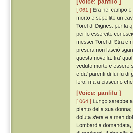
[Voice: panfilo ]
[ 061 ]
Era nel campo o ve
morto e sepellito un cav
Torel di Dignes; per la 
per lo essercito conosci
messer Torel di Stra e n
presura non lasciò sgan
questa novella, tra' qual
veduto morto e essere st
e da' parenti di lui fu 
loro, ma a ciascuno che
[Voice: panfilo ]
[ 064 ]
Lungo sarebbe a mo
pianto della sua donna;
doluta s'era e a men do
Lombardia domandata, da' 