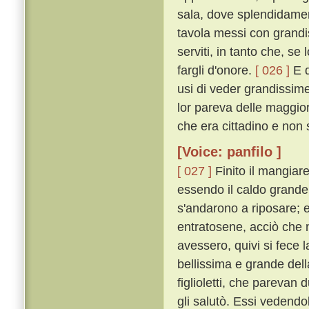
sala, dove splendidamen
tavola messi con grandi
serviti, in tanto che, s
fargli d'onore.
[ 026 ]
E q
usi di veder grandissim
lor pareva delle maggior
che era cittadino e non 
[Voice: panfilo ]
[ 027 ]
Finito il mangiare
essendo il caldo grande,
s'andarono a riposare; e
entratosene, acciò che
avessero, quivi si fece
bellissima e grande dell
figlioletti, che parevan
gli salutò. Essi vedendol