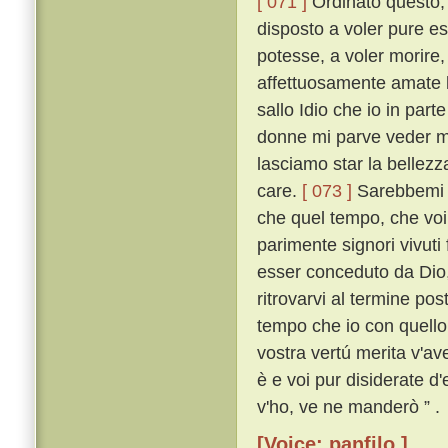
[ 071 ]
Ordinato questo, t
disposto a voler pure es
potesse, a voler morire,
affettuosamente amate la
sallo Idio che io in par
donne mi parve veder mai 
lasciamo star la bellez
care.
[ 073 ]
Sarebbemi s
che quel tempo, che voi
parimente signori vivut
esser conceduto da Dio,
ritrovarvi al termine po
tempo che io con quello
vostra vertú merita v'av
è e voi pur disiderate d
v'ho, ve ne manderò ” .
[Voice: panfilo ]