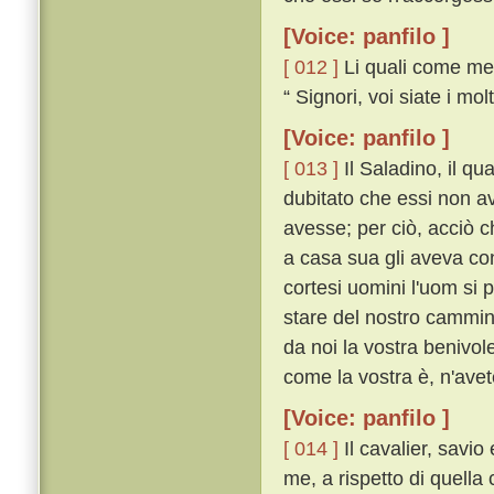
[Voice: panfilo ]
[ 012 ]
Li quali come mess
“ Signori, voi siate i mol
[Voice: panfilo ]
[ 013 ]
Il Saladino, il q
dubitato che essi non ave
avesse; per ciò, acciò 
a casa sua gli aveva con
cortesi uomini l'uom si 
stare del nostro cammin
da noi la vostra benivole
come la vostra è, n'avete
[Voice: panfilo ]
[ 014 ]
Il cavalier, savio
me, a rispetto di quella 