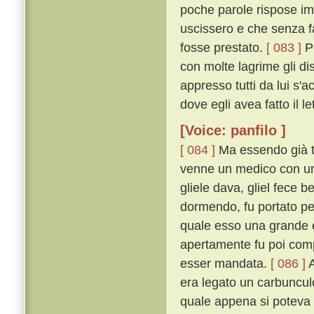
poche parole rispose imp
uscissero e che senza f
fosse prestato.
[ 083 ]
Pe
con molte lagrime gli dis
appresso tutti da lui s'
dove egli avea fatto il l
[Voice: panfilo ]
[ 084 ]
Ma essendo già ta
venne un medico con un b
gliele dava, gliel fece 
dormendo, fu portato per
quale esso una grande e
apertamente fu poi comp
esser mandata.
[ 086 ]
A
era legato un carbunculo
quale appena si poteva s