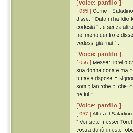
[Voice: panfilo ]
[ 055 ]
Come il Saladino u
disse: “ Dato m'ha Idio
cortesia ” : e senza altr
nel menò dentro e disse:
vedessi già mai ” .
[Voice: panfilo ]
[ 056 ]
Messer Torello co
sua donna donate ma no
tuttavia rispose: “ Sign
somiglian robe di che io
ne fui ” .
[Voice: panfilo ]
[ 057 ]
Allora il Saladin
“ Voi siete messer Torel 
vostra donò queste robe;