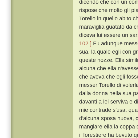
dicendo che con un comp
rispose che molto gli p
Torello in quello abito 
maraviglia guatato da ch
diceva lui essere un sa
102 ]
Fu adunque messer
sua, la quale egli con g
queste nozze. Ella simi
alcuna che ella n'avess
che aveva che egli foss
messer Torello di volerla
dalla donna nella sua pa
davanti a lei serviva e d
mie contrade s'usa, qua
d'alcuna sposa nuova, co
mangiare ella la coppa c
il forestiere ha bevuto q