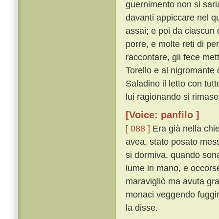
guernimento non si saria
davanti appiccare nel qu
assai; e poi da ciascun d
porre, e molte reti di pe
raccontare, gli fece met
Torello e al nigromante 
Saladino il letto con tutt
lui ragionando si rimase
[Voice: panfilo ]
[ 088 ]
Era già nella chi
avea, stato posato messer
si dormiva, quando sonat
lume in mano, e occorseg
maravigliò ma avuta gran
monaci veggendo fuggir
la disse.