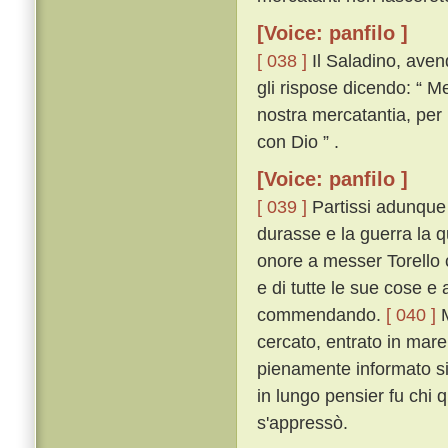
[Voice: panfilo ]
[ 038 ]
Il Saladino, aven
gli rispose dicendo: “ M
nostra mercatantia, per
con Dio ” .
[Voice: panfilo ]
[ 039 ]
Partissi adunque 
durasse e la guerra la 
onore a messer Torello c
e di tutte le sue cose e 
commendando.
[ 040 ]
M
cercato, entrato in mare
pienamente informato si 
in lungo pensier fu chi 
s'appressò.