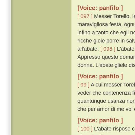
[Voice: panfilo ]
[ 097 ]
Messer Torello, lev
maravigliosa festa, ogn
infino a tanto che egli 
ricche gioie porre in sa
all'abate.
[ 098 ]
L'abate,
Appresso questo domandò
donna. L'abate gliele di
[Voice: panfilo ]
[ 99 ]
A cui messer Torel 
veder che contenenza fia
quantunque usanza non si
che per amor di me voi o
[Voice: panfilo ]
[ 100 ]
L'abate rispose c