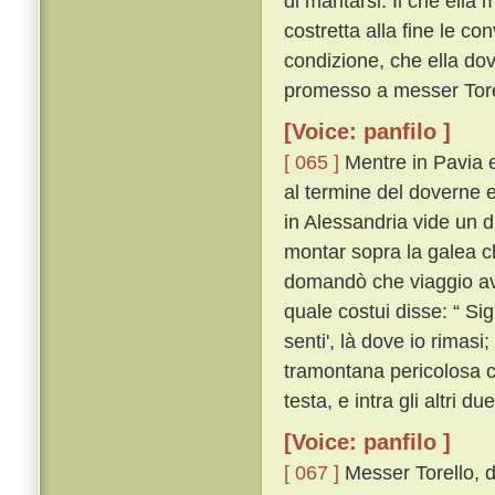
di maritarsi. Il che ell
costretta alla fine le co
condizione, che ella do
promesso a messer Tore
[Voice: panfilo ]
[ 065 ]
Mentre in Pavia er
al termine del doverne 
in Alessandria vide un 
montar sopra la galea ch
domandò che viaggio av
quale costui disse: “ Si
senti', là dove io rimasi;
tramontana pericolosa c
testa, e intra gli altri due
[Voice: panfilo ]
[ 067 ]
Messer Torello, d