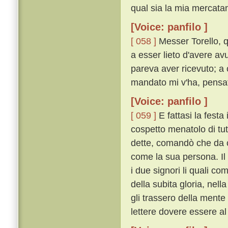
qual sia la mia mercatan
[Voice: panfilo ]
[ 058 ]
Messer Torello, q
a esser lieto d'avere av
pareva aver ricevuto; a c
mandato mi v'ha, pensate
[Voice: panfilo ]
[ 059 ]
E fattasi la festa 
cospetto menatolo di tut
dette, comandò che da c
come la sua persona. Il 
i due signori li quali c
della subita gloria, nel
gli trassero della men
lettere dovere essere al