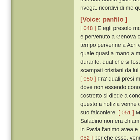
rivega, ricordivi di me q
[Voice: panfilo ]
[ 048 ]
E egli presolo mo
e pervenuto a Genova c
tempo pervenne a Acri e 
quale quasi a mano a ma
durante, qual che si foss
scampati cristiani da lui
[ 050 ]
Fra' quali presi m
dove non essendo conos
costretto si diede a con
questo a notizia venne de
suo falconiere.
[ 051 ]
Me
Saladino non era chiamat
in Pavia l'animo avea e p
052 ]
per che esso, venu