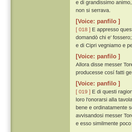
e di grandissimo animo,
non si serrava.
[Voice: panfilo ]
[ 018 ]
E appresso questo
domandò chi e' fossero; 
e di Cipri vegniamo e pe
[Voice: panfilo ]
Allora disse messer Tor
producesse cosí fatti gen
[Voice: panfilo ]
[ 019 ]
E di questi ragion
loro l'onorarsi alla tav
bene e ordinatamente ser
avvisandosi messer Torell
e esso similmente poco