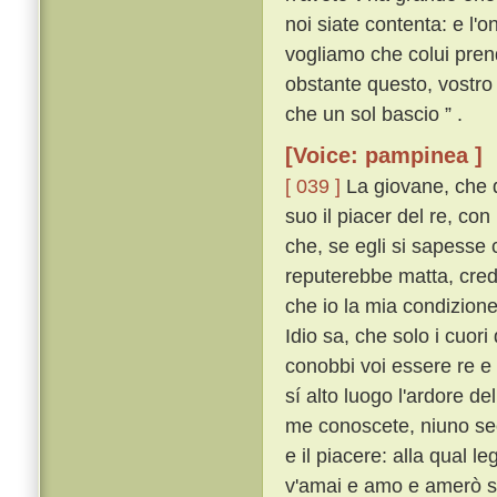
noi siate contenta: e l'
vogliamo che colui pren
obstante questo, vostro 
che un sol bascio ” .
[Voice: pampinea ]
[ 039 ]
La giovane, che d
suo il piacer del re, co
che, se egli si sapesse 
reputerebbe matta, cred
che io la mia condizione
Idio sa, che solo i cuori
conobbi voi essere re e 
sí alto luogo l'ardore de
me conoscete, niuno sec
e il piacere: alla qual l
v'amai e amo e amerò 