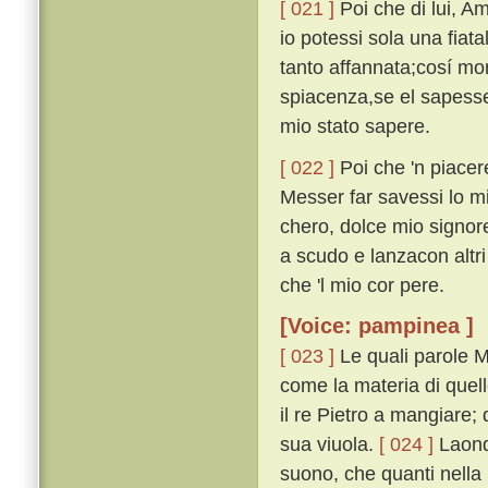
[ 021 ]
Poi che di lui, A
io potessi sola una fiat
tanto affannata;cosí mo
spiacenza,se el sapesse
mio stato sapere.
[ 022 ]
Poi che 'n piacer
Messer far savessi lo m
chero, dolce mio signore
a scudo e lanzacon altri
che 'l mio cor pere.
[Voice: pampinea ]
[ 023 ]
Le quali parole M
come la materia di quell
il re Pietro a mangiare;
sua viuola.
[ 024 ]
Laond
suono, che quanti nella 