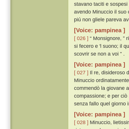
stavano taciti e sospesi 
avendo Minuccio il suo 
piú non gliele pareva av
[Voice: pampinea ]
[ 026 ]
“ Monsignore, ” r
si fecero e 'l suono; il 
scovrir se non a voi ” .
[Voice: pampinea ]
[ 027 ]
Il re, disideroso 
Minuccio ordinatamente o
commendò la giovane ass
compassione; e per ciò 
senza fallo quel giorno i
[Voice: pampinea ]
[ 028 ]
Minuccio, lietiss