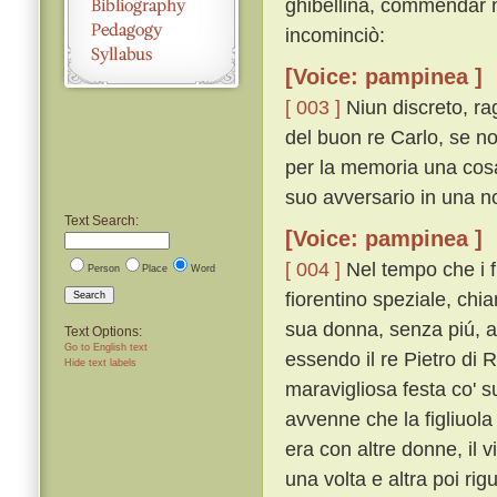
ghibellina, commendar n
incominciò:
[Voice: pampinea ]
[ 003 ]
Niun discreto, ra
del buon re Carlo, se no
per la memoria una cos
suo avversario in una no
Text Search:
[Voice: pampinea ]
[ 004 ]
Nel tempo che i fr
Person
Place
Word
fiorentino speziale, chi
Search
sua donna, senza piú, av
Text Options:
Go to English text
essendo il re Pietro di 
Hide text labels
maravigliosa festa co' s
avvenne che la figliuola
era con altre donne, il 
una volta e altra poi ri