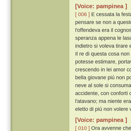
[Voice: pampinea ]
[ 006 ]
E cessata la festa
pensare se non a questo
l'offendeva era il cogno
speranza appena le lasci
indietro si voleva tirar
Il re di questa cosa non 
potesse estimare, portav
crescendo in lei amor c
bella giovane piú non p
neve al sole si consum
accidente, con conforti 
l'atavano; ma niente era
eletto di piú non volere 
[Voice: pampinea ]
[ 010 ]
Ora avvenne che, 