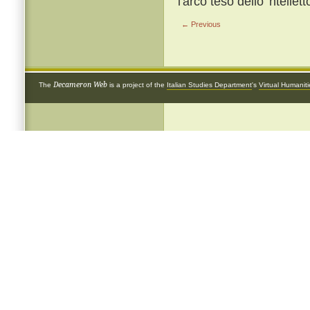
l'arco teso dello 'ntellet
← Previous
Decameron Web
The
is a project of the
Italian Studies Department
's
Virtual Humanit