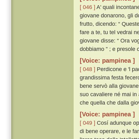
[ 046 ]
A' quali incontanen
giovane donarono, gli d
frutto, dicendo: “ Quest
fare a te, tu tel vedrai 
giovane disse: “ Ora vog
dobbiamo ” ; e presole c
[Voice: pampinea ]
[ 048 ]
Perdicone e 'l pad
grandissima festa fecero
bene servò alla giovane
suo cavaliere né mai in
che quella che dalla gi
[Voice: pampinea ]
[ 049 ]
Cosí adunque opera
di bene operare, e le fa