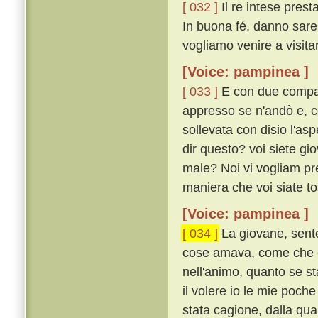
[ 032 ]
Il re intese pres
In buona fé, danno sare
vogliamo venire a visita
[Voice: pampinea ]
[ 033 ]
E con due compag
appresso se n'andò e, co
sollevata con disio l'as
dir questo? voi siete gio
male? Noi vi vogliam pre
maniera che voi siate tos
[Voice: pampinea ]
[ 034 ]
La giovane, senten
cose amava, come che el
nell'animo, quanto se st
il volere io le mie poch
stata cagione, dalla qua