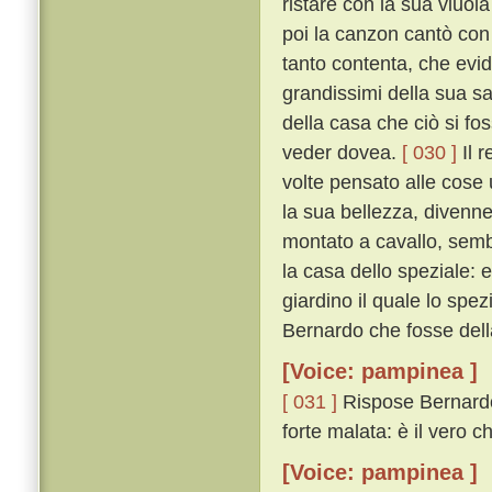
ristare con la sua viuol
poi la canzon cantò con
tanto contenta, che ev
grandissimi della sua s
della casa che ciò si fo
veder dovea.
[ 030 ]
Il r
volte pensato alle cose
la sua bellezza, divenne
montato a cavallo, semb
la casa dello speziale: 
giardino il quale lo sp
Bernardo che fosse della
[Voice: pampinea ]
[ 031 ]
Rispose Bernardo:
forte malata: è il vero 
[Voice: pampinea ]