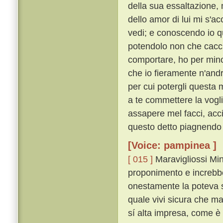
della sua essaltazione, 
dello amor di lui mi s'a
vedi; e conoscendo io q
potendolo non che cacc
comportare, ho per minor
che io fieramente n'and
per cui potergli questa 
a te commettere la voglio
assapere mel facci, acc
questo detto piagnendo 
[Voice: pampinea ]
[ 015 ]
Maravigliossi Minu
proponimento e increbbe
onestamente la poteva se
quale vivi sicura che m
sí alta impresa, come è a