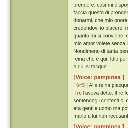
prendere, cosí mi dispos
faccia questo di prender 
donarmi, che mio onore 
credendovi io piacere, m
quanto mi si conviene, e
mio amor volete senza l
Nondimeno di tanta beni
reina che è qui, Idio per
e qui si tacque.
[Voice: pampinea ]
[ 045 ]
Alla reina piacqu
il re l'aveva detto. Il r
sentendogli contenti di 
era gentile uomo ma pov
mano a lui non recusante
[Voice: pampinea ]