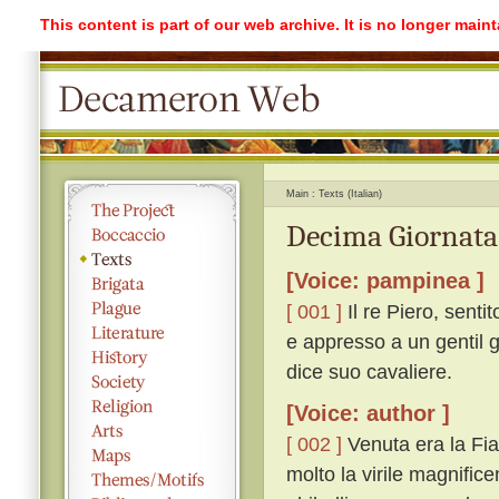
This content is part of our web archive. It is no longer mai
Main
Texts (Italian)
Decima Giornata 
[Voice: pampinea ]
[ 001 ]
Il re Piero, sentit
e appresso a un gentil g
dice suo cavaliere.
[Voice: author ]
[ 002 ]
Venuta era la Fia
molto la virile magnific