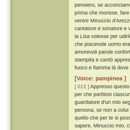
pensiero, se acconciame
prima che morisse, fare a
venire Minuccio d'Arez
cantatore e sonatore e v
la Lisa volesse per udirl
che piacevole uomo era,
amorevoli parole confor
stampita e cantò appres
fuoco e fiamma là dove 
[Voice: pampinea ]
[ 012 ]
Appresso questo d
per che partitosi ciascun 
guardatore d'un mio seg
persona, se non a colui 
quello che per te si poss
sapere, Minuccio mio, ch