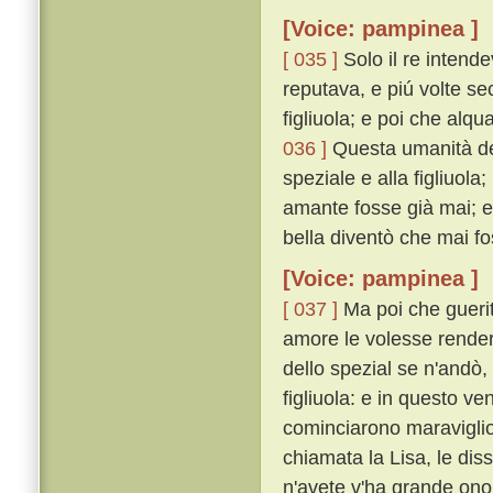
[Voice: pampinea ]
[ 035 ]
Solo il re intende
reputava, e piú volte se
figliuola; e poi che alqu
036 ]
Questa umanità del
speziale e alla figliuol
amante fosse già mai; e 
bella diventò che mai fo
[Voice: pampinea ]
[ 037 ]
Ma poi che guerita
amore le volesse render
dello spezial se n'andò,
figliuola: e in questo ve
cominciarono maravigli
chiamata la Lisa, le dis
n'avete v'ha grande ono