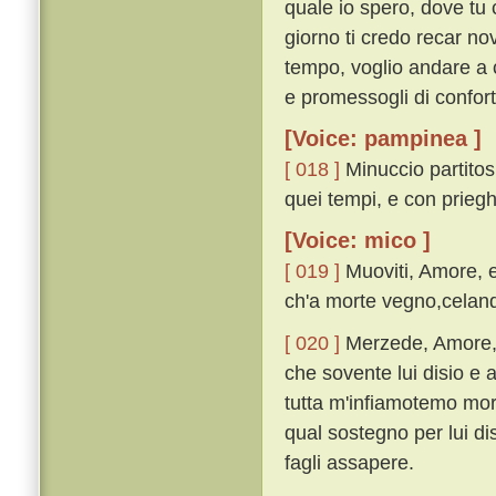
quale io spero, dove tu c
giorno ti credo recar n
tempo, voglio andare a 
e promessogli di confor
[Voice: pampinea ]
[ 018 ]
Minuccio partitosi
quei tempi, e con priegh
[Voice: mico ]
[ 019 ]
Muoviti, Amore, e
ch'a morte vegno,celand
[ 020 ]
Merzede, Amore, 
che sovente lui disio e
tutta m'infiamotemo mori
qual sostegno per lui d
fagli assapere.