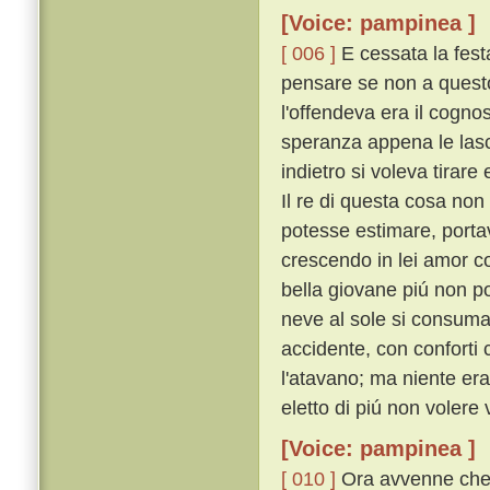
[Voice: pampinea ]
[ 006 ]
E cessata la festa
pensare se non a questo
l'offendeva era il cogno
speranza appena le lasci
indietro si voleva tirar
Il re di questa cosa non 
potesse estimare, portav
crescendo in lei amor c
bella giovane piú non p
neve al sole si consum
accidente, con conforti 
l'atavano; ma niente era
eletto di piú non volere 
[Voice: pampinea ]
[ 010 ]
Ora avvenne che, 