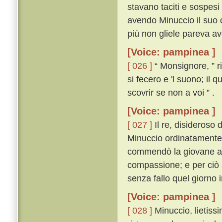
stavano taciti e sospesi 
avendo Minuccio il suo 
piú non gliele pareva av
[Voice: pampinea ]
[ 026 ]
“ Monsignore, ” r
si fecero e 'l suono; il 
scovrir se non a voi ” .
[Voice: pampinea ]
[ 027 ]
Il re, disideroso 
Minuccio ordinatamente o
commendò la giovane ass
compassione; e per ciò 
senza fallo quel giorno i
[Voice: pampinea ]
[ 028 ]
Minuccio, lietiss