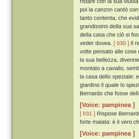
ristare con la sua viuol
poi la canzon cantò con
tanto contenta, che ev
grandissimi della sua s
della casa che ciò si fo
veder dovea.
[ 030 ]
Il r
volte pensato alle cose
la sua bellezza, divenne
montato a cavallo, semb
la casa dello speziale: 
giardino il quale lo sp
Bernardo che fosse della
[Voice: pampinea ]
[ 031 ]
Rispose Bernardo:
forte malata: è il vero 
[Voice: pampinea ]