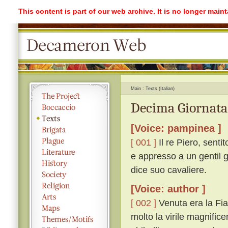
This content is part of our web archive. It is no longer mai
Main
Texts (Italian)
Decima Giornata 
[Voice: pampinea ]
[ 001 ]
Il re Piero, sentit
e appresso a un gentil g
dice suo cavaliere.
[Voice: author ]
[ 002 ]
Venuta era la Fia
molto la virile magnific