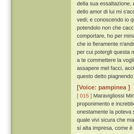
della sua essaltazione, 
dello amor di lui mi s'a
vedi; e conoscendo io q
potendolo non che cacc
comportare, ho per minor
che io fieramente n'and
per cui potergli questa 
a te commettere la voglio
assapere mel facci, acc
questo detto piagnendo 
[Voice: pampinea ]
[ 015 ]
Maravigliossi Minu
proponimento e increbbe
onestamente la poteva se
quale vivi sicura che m
sí alta impresa, come è a