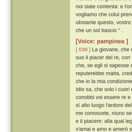
noi siate contenta: e l'
vogliamo che colui pren
obstante questo, vostro 
che un sol bascio ” .
[Voice: pampinea ]
[ 039 ]
La giovane, che d
suo il piacer del re, co
che, se egli si sapesse 
reputerebbe matta, cred
che io la mia condizione
Idio sa, che solo i cuori
conobbi voi essere re e 
sí alto luogo l'ardore de
me conoscete, niuno sec
e il piacere: alla qual l
v'amai e amo e amerò 