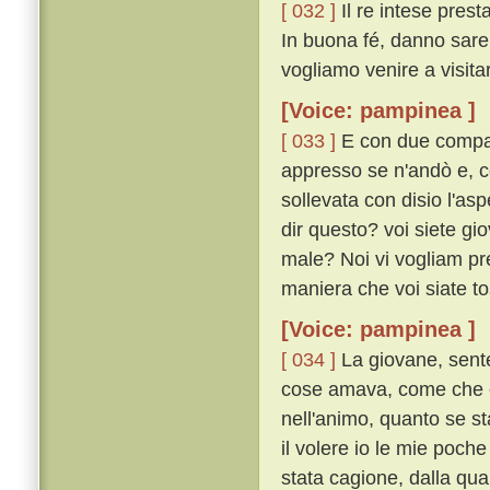
[ 032 ]
Il re intese pres
In buona fé, danno sare
vogliamo venire a visita
[Voice: pampinea ]
[ 033 ]
E con due compag
appresso se n'andò e, co
sollevata con disio l'as
dir questo? voi siete gio
male? Noi vi vogliam pre
maniera che voi siate tos
[Voice: pampinea ]
[ 034 ]
La giovane, senten
cose amava, come che el
nell'animo, quanto se st
il volere io le mie poch
stata cagione, dalla qua