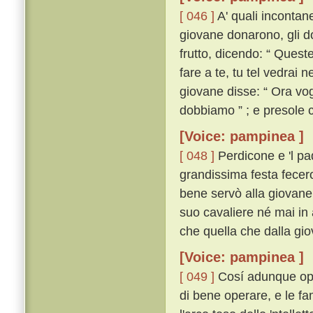
[ 046 ]
A' quali incontanen
giovane donarono, gli d
frutto, dicendo: “ Quest
fare a te, tu tel vedrai 
giovane disse: “ Ora vog
dobbiamo ” ; e presole c
[Voice: pampinea ]
[ 048 ]
Perdicone e 'l pad
grandissima festa fecero
bene servò alla giovane
suo cavaliere né mai in
che quella che dalla gi
[Voice: pampinea ]
[ 049 ]
Cosí adunque opera
di bene operare, e le fa