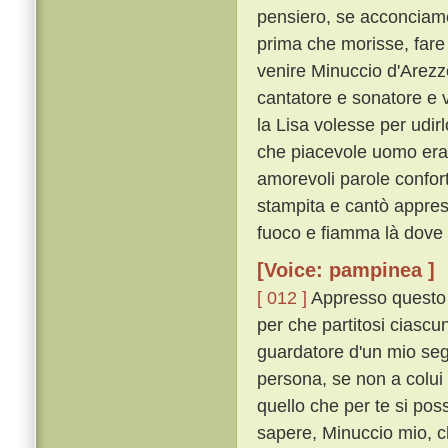
pensiero, se acconciame
prima che morisse, fare a
venire Minuccio d'Arez
cantatore e sonatore e v
la Lisa volesse per udirl
che piacevole uomo era,
amorevoli parole confor
stampita e cantò appres
fuoco e fiamma là dove 
[Voice: pampinea ]
[ 012 ]
Appresso questo d
per che partitosi ciascun 
guardatore d'un mio seg
persona, se non a colui 
quello che per te si poss
sapere, Minuccio mio, ch