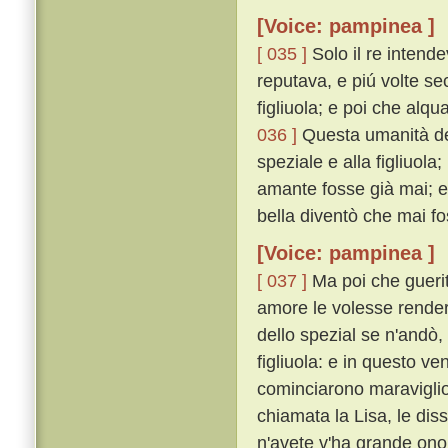
[Voice: pampinea ]
[ 035 ]
Solo il re intende
reputava, e piú volte se
figliuola; e poi che alqu
036 ]
Questa umanità del
speziale e alla figliuol
amante fosse già mai; e 
bella diventò che mai fo
[Voice: pampinea ]
[ 037 ]
Ma poi che guerita
amore le volesse render
dello spezial se n'andò,
figliuola: e in questo ve
cominciarono maravigli
chiamata la Lisa, le dis
n'avete v'ha grande ono