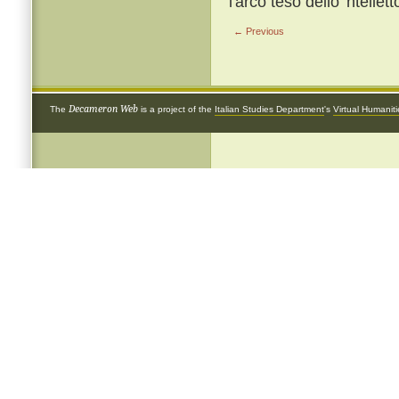
l'arco teso dello 'ntellet
← Previous
Decameron Web
The
is a project of the
Italian Studies Department
's
Virtual Humanit