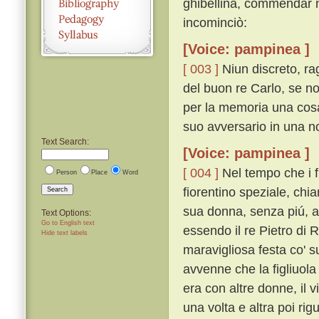
ghibellina, commendar n
incominciò:
[Voice: pampinea ]
[ 003 ]
Niun discreto, ra
del buon re Carlo, se no
per la memoria una cos
suo avversario in una no
Text Search:
[Voice: pampinea ]
[ 004 ]
Nel tempo che i fr
Person
Place
Word
fiorentino speziale, chi
Search
sua donna, senza piú, av
Text Options:
Go to English text
essendo il re Pietro di 
Hide text labels
maravigliosa festa co' s
avvenne che la figliuola
era con altre donne, il 
una volta e altra poi ri