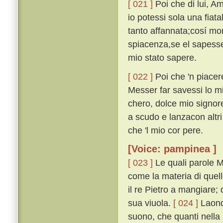
[ 021 ]
Poi che di lui, A
io potessi sola una fiat
tanto affannata;cosí mo
spiacenza,se el sapesse
mio stato sapere.
[ 022 ]
Poi che 'n piacer
Messer far savessi lo m
chero, dolce mio signore
a scudo e lanzacon altri
che 'l mio cor pere.
[Voice: pampinea ]
[ 023 ]
Le quali parole M
come la materia di quell
il re Pietro a mangiare;
sua viuola.
[ 024 ]
Laond
suono, che quanti nella 