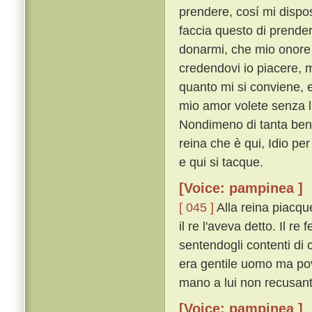
prendere, cosí mi dispos
faccia questo di prender 
donarmi, che mio onore 
credendovi io piacere, m
quanto mi si conviene, e
mio amor volete senza l
Nondimeno di tanta beni
reina che è qui, Idio per
e qui si tacque.
[Voice: pampinea ]
[ 045 ]
Alla reina piacqu
il re l'aveva detto. Il r
sentendogli contenti di 
era gentile uomo ma pov
mano a lui non recusante
[Voice: pampinea ]