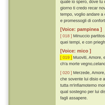
quale io spero, dove tu c
giorno ti credo recar n
tempo, voglio andare a 
e promessogli di confor
[Voice: pampinea ]
[ 018 ]
Minuccio partitosi
quei tempi, e con priegh
[Voice: mico ]
[ 019 ]
Muoviti, Amore, e
ch'a morte vegno,celand
[ 020 ]
Merzede, Amore, 
che sovente lui disio e
tutta m'infiamotemo mori
qual sostegno per lui d
fagli assapere.