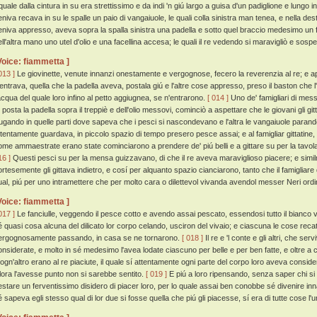
 quale dalla cintura in su era strettissimo e da indi 'n giú largo a guisa d'un padiglione e lungo in
eniva recava in su le spalle un paio di vangaiuole, le quali colla sinistra man tenea, e nella de
eniva appresso, aveva sopra la spalla sinistra una padella e sotto quel braccio medesimo un f
ell'altra mano uno utel d'olio e una facellina accesa; le quali il re vedendo si maravigliò e sos
Voice: fiammetta ]
013 ]
Le giovinette, venute innanzi onestamente e vergognose, fecero la reverenzia al re; e a
'entrava, quella che la padella aveva, postala giú e l'altre cose appresso, preso il baston che 
'acqua del quale loro infino al petto aggiugnea, se n'entrarono.
[ 014 ]
Uno de' famigliari di mes
, posta la padella sopra il treppiè e dell'olio messovi, cominciò a aspettare che le giovani gli g
rugando in quelle parti dove sapeva che i pesci si nascondevano e l'altra le vangaiuole paran
ttentamente guardava, in piccolo spazio di tempo presero pesce assai; e al famigliar gittatine, c
ome ammaestrate erano state cominciarono a prendere de' piú belli e a gittare su per la tavola
16 ]
Questi pesci su per la mensa guizzavano, di che il re aveva maraviglioso piacere; e similm
ortesemente gli gittava indietro, e cosí per alquanto spazio cianciarono, tanto che il famigliare q
ual, piú per uno intramettere che per molto cara o dilettevol vivanda avendol messer Neri ordi
Voice: fiammetta ]
017 ]
Le fanciulle, veggendo il pesce cotto e avendo assai pescato, essendosi tutto il bianco ve
é quasi cosa alcuna del dilicato lor corpo celando, usciron del vivaio; e ciascuna le cose reca
ergognosamente passando, in casa se ne tornarono.
[ 018 ]
Il re e 'l conte e gli altri, che s
onsiderate, e molto in sé medesimo l'avea lodate ciascuno per belle e per ben fatte, e oltre a
 ogn'altro erano al re piaciute, il quale sí attentamente ogni parte del corpo loro aveva consi
llora l'avesse punto non si sarebbe sentito.
[ 019 ]
E piú a loro ripensando, senza saper chi si
estare un ferventissimo disidero di piacer loro, per lo quale assai ben conobbe sé divenire 
 sapeva egli stesso qual di lor due si fosse quella che piú gli piacesse, sí era di tutte cose l'una