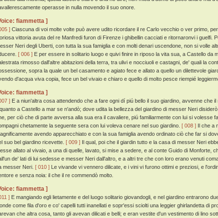
avallerescamente operasse in nulla movendo il suo onore.
Voice: fiammetta ]
005 ]
Ciascuna di voi molte volte può avere udito ricordare il re Carlo vecchio o ver primo, per
oriosa vittoria avuta del re Manfredi furon di Firenze i ghibellin cacciati e ritornaronvi i guelfi
esser Neri degli Uberti, con tutta la sua famiglia e con molti denari uscendone, non si volle alt
iducere.
[ 006 ]
E per essere in solitario luogo e quivi finire in riposo la vita sua, a Castello da
alestrata rimosso dall'altre abitazioni della terra, tra ulivi e nocciuoli e castagni, de' quali l
ossessione, sopra la quale un bel casamento e agiato fece e allato a quello un dilettevole gia
vendo d'acqua viva copia, fece un bel vivaio e chiaro e quello di molto pesce riempié leggierm
Voice: fiammetta ]
007 ]
E a niun'altra cosa attendendo che a fare ogni dí piú bello il suo giardino, avvenne che il
lquanto a Castello a mar se n'andò; dove udita la bellezza del giardino di messer Neri disiderò
he, per ciò che di parte avversa alla sua era il cavaliere, piú familiarmente con lui si volesse 
ompagni chetamente la seguente sera con lui voleva cenare nel suo giardino.
[ 008 ]
Il che a 
agnificamente avendo apparecchiato e con la sua famiglia avendo ordinato ciò che far si dove
el suo bel giardino ricevette.
[ 009 ]
Il qual, poi che il giardin tutto e la casa di messer Neri 
esse allato al vivaio, a una di quelle, lavato, si mise a sedere, e al conte Guido di Monforte,
all'un de' lati di lui sedesse e messer Neri dall'altro, e a altri tre che con loro erano venuti 
a messer Neri.
[ 010 ]
Le vivande vi vennero dilicate, e i vini vi furono ottimi e preziosi, e l'or
entore e senza noia: il che il re commendò molto.
Voice: fiammetta ]
011 ]
E mangiando egli lietamente e del luogo solitario giovandogli, e nel giardino entrarono due g
onde come fila d'oro e co' capelli tutti inanellati e sopr'essi sciolti una leggier ghirlandetta di pro
arevan che altra cosa, tanto gli avevan dilicati e belli; e eran vestite d'un vestimento di lino so