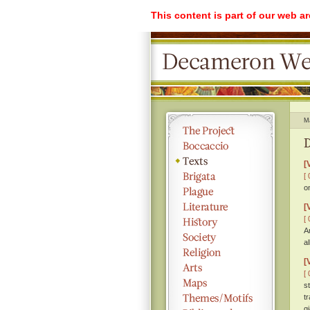
This content is part of our web a
M
D
[
[ 
o
[
[ 
A
a
[
[ 
s
t
g