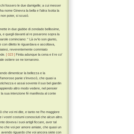
chi fossero le due damigelle; a cui messer
a nome Ginevra la bella e l'altra Isotta la
 non poter, si scusò.
inette in due giubbe di zendado bellissime,
va, e quegli davanti al re posarono sopra la
parole cominciano: “ Là ov'io son giunto,
 con diletto le riguardava e ascoltava,
cchiatesi, reverentemente commiato
iede.
[ 023 ]
Finita adunque la cena e il re co'
ale ostiere se ne tornarono.
endo dimenticar la bellezza e la
ell'amorose panie s'invescò, che quasi a
tichezza e assai sovente il suo bel giardin
sappiendo altro modo vedere, nel pensier
la sua intenzione fé manifesta al conte
ò che voi mi dite, e tanto ne l'ho maggiore
 i vostri costumi conosciuti che alcun altro.
 doveva i suoi artigli ficcare, aver tal
rano che voi per amore amiate, che quasi un
ei, avendo riguardo che voi ancora siete con