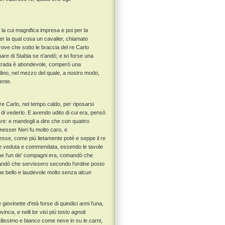
 la cui magnifica impresa e poi per la
. Per la qual cosa un cavalier, chiamato
rove che sotto le braccia del re Carlo
 mare di Stabia se n'andò; e ivi forse una
a contrada è abondevole, comperò una
rdino, nel mezzo del quale, a nostro modo,
ente.
 re Carlo, nel tempo caldo, per riposarsi
 di vederlo. E avendo udito di cui era, pensò
fare: e mandogli a dire che con quattro
messer Neri fu molto caro, e
sse, come piú lietamente poté e seppe il re
ebbe veduta e commendata, essendo le tavole
 che l'un de' compagni era, comandò che
comandò che servissero secondo l'ordine posto
dine bello e laudevole molto senza alcun
iovinette d'età forse di quindici anni l'una,
vinca, e nelli lor visi piú tosto agnoli
ttilissimo e bianco come neve in su le carni,