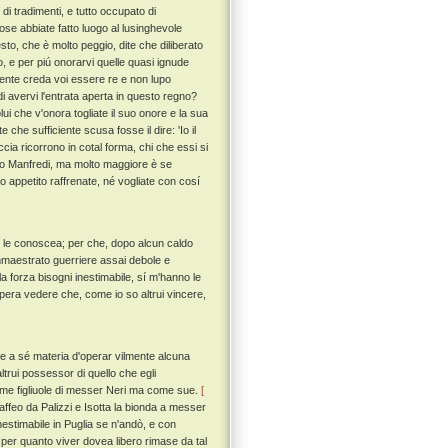
i tradimenti, e tutto occupato di
cose abbiate fatto luogo al lusinghevole
to, che è molto peggio, dite che diliberato
to, e per piú onorarvi quelle quasi ignude
mente creda voi essere re e non lupo
i avervi l'entrata aperta in questo regno?
ui che v'onora togliate il suo onore e la sua
 che sufficiente scusa fosse il dire: 'Io il
accia ricorrono in cotal forma, chi che essi si
nto Manfredi, ma molto maggiore è se
o appetito raffrenate, né vogliate con cosí
e le conoscea; per che, dopo alcun caldo
ammaestrato guerriere assai debole e
 forza bisogni inestimabile, sí m'hanno le
opera vedere che, come io so altrui vincere,
re a sé materia d'operar vilmente alcuna
altrui possessor di quello che egli
ome figliuole di messer Neri ma come sue.
[
ffeo da Palizzi e Isotta la bionda a messer
nestimabile in Puglia se n'andò, e con
 per quanto viver dovea libero rimase da tal