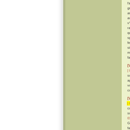
l
g
a
a
v
r
q
s
fe
si
m
f
[
[ 
s
a
v
c
[
[ 
c
s
0
G
f