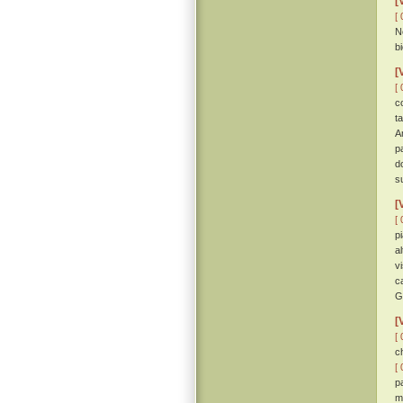
[
[ 
N
b
[
[ 
c
t
A
p
d
s
[
[ 
p
a
v
c
G
[
[ 
c
[ 
p
m