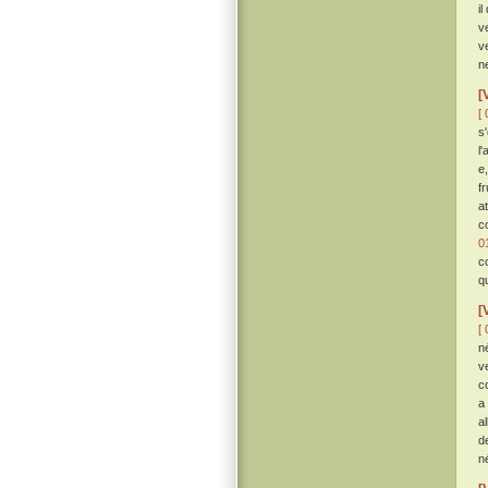
il
v
v
n
[
[ 
s
l
e
f
a
c
0
c
q
[
[ 
n
v
c
a
a
d
né