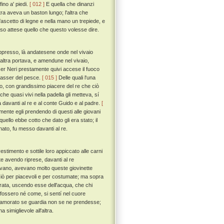
fino a' piedi.
[ 012 ]
E quella che dinanzi
stra aveva un baston lungo; l'altra che
ascetto di legne e nella mano un trepiede, e
peso attese quello che questo volesse dire.
ppresso, là andatesene onde nel vivaio
l'altra portava, e amendune nel vivaio,
ser Neri prestamente quivi accese il fuoco
ittasser del pesce.
[ 015 ]
Delle quali l'una
do, con grandissimo piacere del re che ciò
he quasi vivi nella padella gli metteva, sí
 davanti al re e al conte Guido e al padre.
[
ente egli prendendo di questi alle giovani
uello ebbe cotto che dato gli era stato; il
nato, fu messo davanti al re.
stimento e sottile loro appiccato alle carni
te avendo riprese, davanti al re
ervivano, avevano molto queste giovinette
 ciò per piacevoli e per costumate; ma sopra
derata, uscendo esse dell'acqua, che chi
 fossero né come, si sentí nel cuore
innamorato se guardia non se ne prendesse;
 simiglievole all'altra.