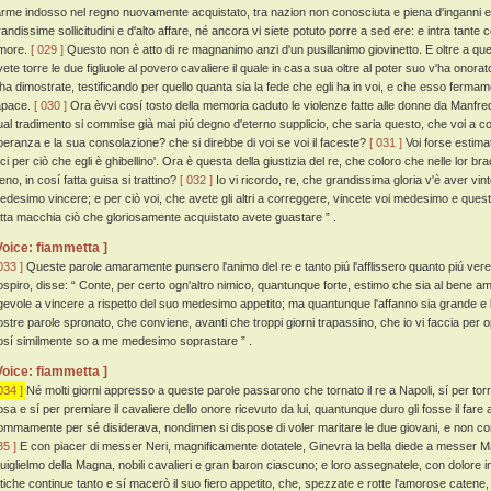
'arme indosso nel regno nuovamente acquistato, tra nazion non conosciuta e piena d'inganni e d
randissime sollicitudini e d'alto affare, né ancora vi siete potuto porre a sed ere: e intra tante 
more.
[ 029 ]
Questo non è atto di re magnanimo anzi d'un pusillanimo giovinetto. E oltre a ques
vete torre le due figliuole al povero cavaliere il quale in casa sua oltre al poter suo v'ha onora
'ha dimostrate, testificando per quello quanta sia la fede che egli ha in voi, e che esso ferma
apace.
[ 030 ]
Ora èvvi cosí tosto della memoria caduto le violenze fatte alle donne da Manfred
ual tradimento si commise già mai piú degno d'eterno supplicio, che saria questo, che voi a col
peranza e la sua consolazione? che si direbbe di voi se voi il faceste?
[ 031 ]
Voi forse estimate
ci per ciò che egli è ghibellino'. Ora è questa della giustizia del re, che coloro che nelle lor br
eno, in cosí fatta guisa si trattino?
[ 032 ]
Io vi ricordo, re, che grandissima gloria v'è aver vi
edesimo vincere; e per ciò voi, che avete gli altri a correggere, vincete voi medesimo e quest
atta macchia ciò che gloriosamente acquistato avete guastare ” .
Voice: fiammetta ]
033 ]
Queste parole amaramente punsero l'animo del re e tanto piú l'afflissero quanto piú ver
ospiro, disse: “ Conte, per certo ogn'altro nimico, quantunque forte, estimo che sia al bene 
gevole a vincere a rispetto del suo medesimo appetito; ma quantunque l'affanno sia grande e la
ostre parole spronato, che conviene, avanti che troppi giorni trapassino, che io vi faccia per 
osí similmente so a me medesimo soprastare ” .
Voice: fiammetta ]
034 ]
Né molti giorni appresso a queste parole passarono che tornato il re a Napoli, sí per tor
osa e sí per premiare il cavaliere dello onore ricevuto da lui, quantunque duro gli fosse il fare 
ommamente per sé disiderava, nondimen si dispose di voler maritare le due giovani, e non c
35 ]
E con piacer di messer Neri, magnificamente dotatele, Ginevra la bella diede a messer Ma
uiglielmo della Magna, nobili cavalieri e gran baron ciascuno; e loro assegnatele, con dolore i
atiche continue tanto e sí macerò il suo fiero appetito, che, spezzate e rotte l'amorose catene,