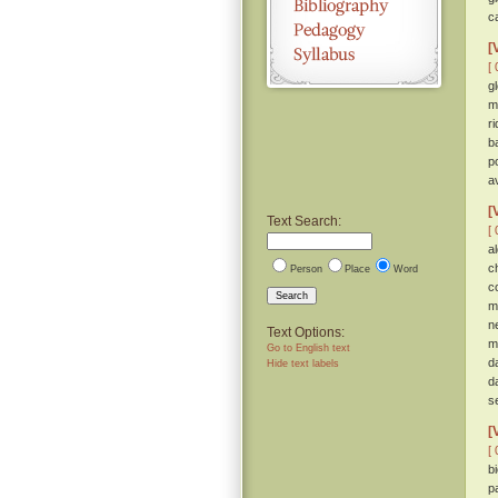
c
[
[ 
gl
m
r
b
p
a
[
Text Search:
[ 
a
c
Person
Place
Word
c
Search
m
n
Text Options:
m
Go to English text
d
Hide text labels
d
s
[
[ 
bi
p