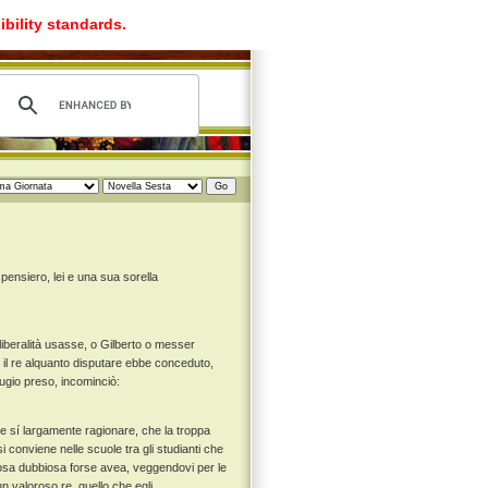
ibility standards.
 pensiero, lei e una sua sorella
liberalità usasse, o Gilberto o messer
 il re alquanto disputare ebbe conceduto,
ugio preso, incominciò:
se sí largamente ragionare, che la troppa
si conviene nelle scuole tra gli studianti che
cosa dubbiosa forse avea, veggendovi per le
n valoroso re, quello che egli