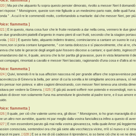
Voice: fiammetta ]
020 ]
Ma poi che alquanto fu sopra questo pensier dimorato, rivolto a messer Neri il domandò 
eri rispose: “ Monsignore, queste son mie figliuole a un medesimo parto nate, delle quali l'una h
ionda ” . A cui il re le commendò molto, confortandolo a maritarle: dal che messer Neri, per piú
Voice: fiammetta ]
021 ]
E in questo, niuna cosa fuor che le frutte restando a dar nella cena, vennero le due giov
on due grandissimi piattelli d'argento in mano pieni di vari frutti, secondo che la stagion porta
avola.
[ 022 ]
E questo fatto, alquanto indietro tiratesi, cominciarono a cantare un suono le cui 
more,non si poria contare lungamente, ” con tanta dolcezza e sí piacevolmente, che al re, che
areva che tutte le gerarcie degli angeli quivi fossero discese a cantare; e quel detto, ingino
omandarono dal re, il quale, ancora che la lor partita gli gravasse, pure in vista lietamente il d
uoi compagni, rimontati a cavallo e messer Neri lasciato, ragionando d'una cosa e d'altra al re
Voice: fiammetta ]
024 ]
Quivi, tenendo il re la sua affezion nascosa né per grande affare che sopravvenisse pot
iacevolezza di Ginevra la bella, per amor di cui la sorella a lei simigliante ancora amava, sí n
ltro pensar non poteva: e altre cagioni dimostrando, con messer Neri teneva una stretta dimes
isitava per vedere la Ginevra.
[ 025 ]
E già piú avanti sofferir non potendo e essendogli, non 
aduto di dover non solamente l'una ma amendune le giovinette al padre torre, e il suo amore e 
uido.
Voice: fiammetta ]
026 ]
Il quale, per ciò che valente uomo era, gli disse: “ Monsignore, io ho gran maraviglia di ci
he un altro non avrebbe, quanto mi par meglio dalla vostra fanciullezza infino a questo dí avere
027 ]
E non essendomi paruto già mai nella vostra giovanezza, nella quale Amor piú leggiermente
assion conosciuta, sentendovi ora che già siete alla vecchiezza vicino, m'è sí nuovo e sí st
iracol mi pare.
[ 028 ]
E se a me di ciò cadesse il riprendervi, io so bene ciò che io ve ne dir