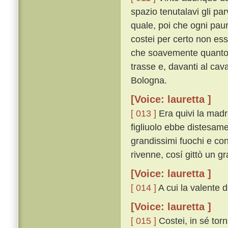
spazio tenutalavi gli pa
quale, poi che ogni pau
costei per certo non es
che soavemente quanto p
trasse e, davanti al ca
Bologna.
[Voice: lauretta ]
[ 013 ]
Era quivi la madre
figliuolo ebbe distesam
grandissimi fuochi e con
rivenne, cosí gittò un g
[Voice: lauretta ]
[ 014 ]
A cui la valente d
[Voice: lauretta ]
[ 015 ]
Costei, in sé to