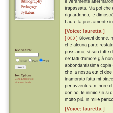
e veramente affermaron 
trapassata. Ma poi che a
riguardando, le dimostrò
Lauretta prestamente i
[Voice: lauretta ]
[ 003 ]
Giovani donne, ma
che alcuna parte restata
Text Search:
possiamo, sí son tutte d
ne' fatti d'amore già no
Person
Place
Word
abbondantissima copia 
Search
che la nostra età ci de
Text Options:
inamorato fatta mi piace
Go to English text
Hide text labels
per avventura minore che
donino, le inimicizie si 
molto piú, in mille peri
[Voice: lauretta ]