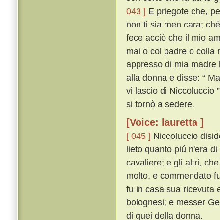
043 ]
E priegote che, per
non ti sia men cara; ché 
fece acciò che il mio am
mai o col padre o colla
appresso di mia madre h
alla donna e disse: “ M
vi lascio di Niccoluccio 
si tornò a sedere.
[Voice: lauretta ]
[ 045 ]
Niccoluccio diside
lieto quanto piú n'era d
cavaliere; e gli altri, 
molto, e commendato fu
fu in casa sua ricevuta 
bolognesi; e messer Gen
di quei della donna.