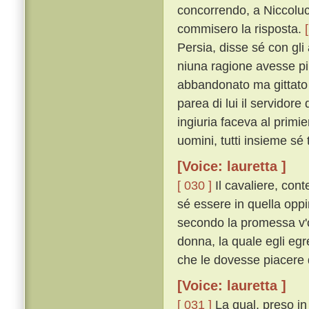
concorrendo, a Niccolucc
commisero la risposta.
Persia, disse sé con gli
niuna ragione avesse pi
abbandonato ma gittato 
parea di lui il servidor
ingiuria faceva al primier
uomini, tutti insieme sé
[Voice: lauretta ]
[ 030 ]
Il cavaliere, cont
sé essere in quella opp
secondo la promessa v'on
donna, la quale egli eg
che le dovesse piacere di
[Voice: lauretta ]
[ 031 ]
La qual, preso in b