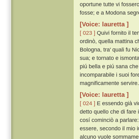
oportune tutte vi fosser
fosse; e a Modona segr
[Voice: lauretta ]
[ 023 ]
Quivi fornito il 
ordinò, quella mattina c
Bologna, tra' quali fu N
sua; e tornato e ismonta
piú bella e piú sana che 
incomparabile i suoi for
magnificamente servire.
[Voice: lauretta ]
[ 024 ]
E essendo già vic
detto quello che di fare
cosí cominciò a parlare: 
essere, secondo il mio 
alcuno vuole sommamente 