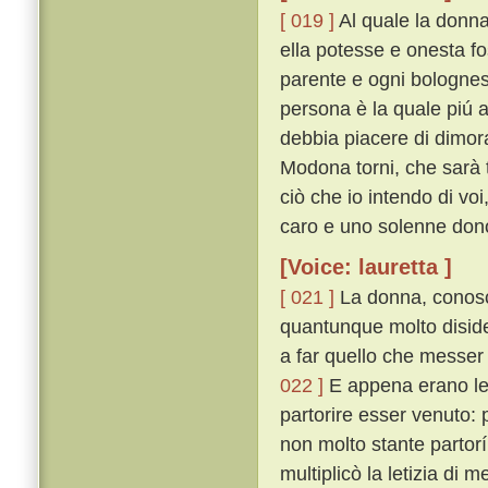
[ 019 ]
Al quale la donn
ella potesse e onesta f
parente e ogni bolognes
persona è la quale piú a 
debbia piacere di dimor
Modona torni, che sarà 
ciò che io intendo di voi,
caro e uno solenne dono
[Voice: lauretta ]
[ 021 ]
La donna, conosc
quantunque molto disider
a far quello che messer
022 ]
E appena erano le p
partorire esser venuto:
non molto stante partorí
multiplicò la letizia di 