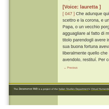
[Voice: lauretta ]
[ 047 ]
Che adunque qui, 
scettro e la corona, e u
Papa, o un vecchio porge
agguagliare al fatto di
titolo parendogli avere i
sua buona fortuna aveva
liberalmente quello che e
avendolo, restituí. Per c
← Previous
Decameron Web
The
is a project of the
Italian Studies Department
's
Virtual Humanit