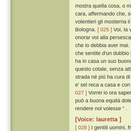
mostra quella cosa, o mo
cara, affermando che, s
volentieri gli mosterria 
Bologna.
[ 025 ]
Voi, la 
onorar voi alla persesc
che io debbia aver mai. 
che sentite d'un dubbio 
ha in casa un suo buono
questo cotale, senza att
strada né piú ha cura d
e' sel reca a casa e con 
027 ]
Vorrei io ora saper
può a buona equità dol
rendere nol volesse ” .
[Voice: lauretta ]
[ 028 ]
I gentili uomini, 