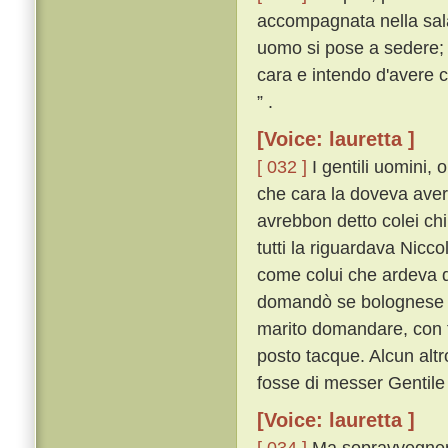
accompagnata nella sal
uomo si pose a sedere; e
cara e intendo d'avere c
” .
[Voice: lauretta ]
[ 032 ]
I gentili uomini,
che cara la doveva avere
avrebbon detto colei chi
tutti la riguardava Nicco
come colui che ardeva d
domandò se bolognese f
marito domandare, con fa
posto tacque. Alcun altr
fosse di messer Gentile 
[Voice: lauretta ]
[ 034 ]
Ma sopravvegnendo