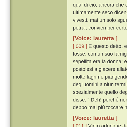
qual di ciò, ancora che 
ultimamente seco dicend
vivesti, mai un solo sgu
potrai, convien per certo
[Voice: lauretta ]
[ 009 ]
E questo detto, e
fosse, con un suo famig
sepellita era la donna; 
postolesi a giacere allat
molte lagrime piangendo
degl'uomini a niun term
spezialmente quello degl
disse: “ Deh! perché non 
debbo mai piú toccare né
[Voice: lauretta ]
[ 011 ]
Vinto adunque da 