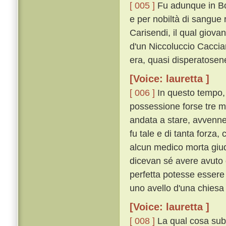
[ 005 ]
Fu adunque in Bol
e per nobiltà di sangue 
Carisendi, il qual giov
d'un Niccoluccio Caccia
era, quasi disperatosen
[Voice: lauretta ]
[ 006 ]
In questo tempo,
possessione forse tre mi
andata a stare, avvenne
fu tale e di tanta forza,
alcun medico morta giud
dicevan sé avere avuto 
perfetta potesse essere 
uno avello d'una chiesa 
[Voice: lauretta ]
[ 008 ]
La qual cosa subi