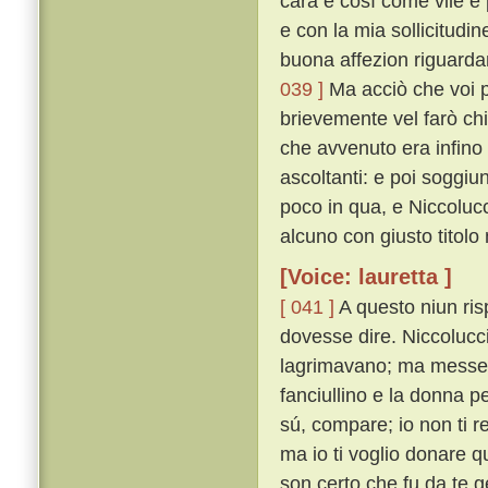
cara e cosí come vile e 
e con la mia sollicitudin
buona affezion riguardan
039 ]
Ma acciò che voi p
brievemente vel farò chi
che avvenuto era infino 
ascoltanti: e poi soggiu
poco in qua, e Niccolu
alcuno con giusto titol
[Voice: lauretta ]
[ 041 ]
A questo niun risp
dovesse dire. Niccolucci
lagrimavano; ma messer G
fanciullino e la donna 
sú, compare; io non ti re
ma io ti voglio donare q
son certo che fu da te g