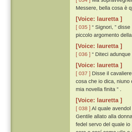
Messere, bella cosa è qu
[Voice: lauretta ]
[ 035 ]
“ Signori, ” disse
piccolo argomento della 
[Voice: lauretta ]
[ 036 ]
“ Diteci adunque vo
[Voice: lauretta ]
[ 037 ]
Disse il cavaliere
cosa che io dica, niuno 
mia novella finita ” .
[Voice: lauretta ]
[ 038 ]
Al quale avendol
Gentile allato alla donn
fedel servo del quale io