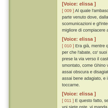
[Voice: elissa ]
[ 009 ]
Al quale l'ambasc
parte venuto dove, dalla 
scomunicazioni e gl'inter
migliore di compiacere a
[Voice: elissa ]
[ 010 ]
Era già, mentre q
per che l'abate, co' su
prese la via verso il cast
smontato, come Ghino vo
assai obscura e disagiat
assai bene adagiato, e i
toccarne.
[Voice: elissa ]
[ 011 ]
E questo fatto, se
voi siete oste, vi manda