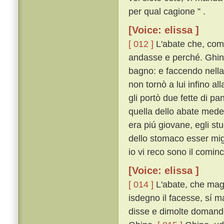
per qual cagione ” .
[Voice: elissa ]
[ 012 ]
L'abate che, come 
andasse e perché. Ghino,
bagno: e faccendo nell
non tornò a lui infino a
gli portò due fette di pa
quella dello abate medes
era piú giovane, egli st
dello stomaco esser migl
io vi reco sono il comin
[Voice: elissa ]
[ 014 ]
L'abate, che mag
isdegno il facesse, sí m
disse e dimolte domandò 