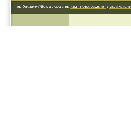
Decameron Web
The
is a project of the
Italian Studies Department
's
Virtual Humanit