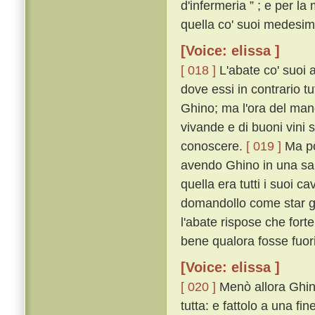
d'infermeria ” ; e per l
quella co' suoi medesimi
[Voice: elissa ]
[ 018 ]
L'abate co' suoi a
dove essi in contrario t
Ghino; ma l'ora del mangi
vivande e di buoni vini 
conoscere.
[ 019 ]
Ma poi
avendo Ghino in una sala 
quella era tutti i suoi c
domandollo come star gl
l'abate rispose che fort
bene qualora fosse fuori
[Voice: elissa ]
[ 020 ]
Menò allora Ghino
tutta: e fattolo a una fi