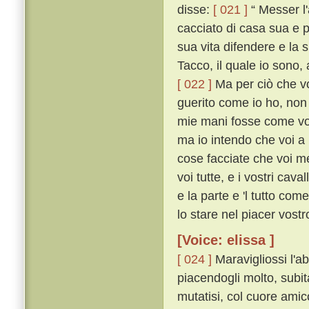
disse:
[ 021 ]
“ Messer l'
cacciato di casa sua e p
sua vita difendere e la 
Tacco, il quale io sono,
[ 022 ]
Ma per ciò che vo
guerito come io ho, non 
mie mani fosse come voi
ma io intendo che voi a 
cose facciate che voi 
voi tutte, e i vostri cava
e la parte e 'l tutto com
lo stare nel piacer vostro
[Voice: elissa ]
[ 024 ]
Maravigliossi l'ab
piacendogli molto, subit
mutatisi, col cuore amic