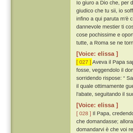
Io giuro a Dio che, per
giudico che tu sii, io so
infino a qui paruta m'è c
dannevole mestier ti cos
cose pochissime e oportu
tutte, a Roma se ne tor
[Voice: elissa ]
[ 027 ]
Aveva il Papa sap
fosse, veggendolo il dom
sorridendo rispose: “ Sa
il quale ottimamente guer
l'abate, seguitando il 
[Voice: elissa ]
[ 028 ]
Il Papa, credendo
che domandasse; allora l
domandarvi è che voi re