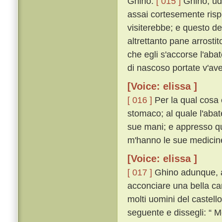
Ghino.
[ 015 ]
Ghino, ude
assai cortesemente risp
visiterebbe; e questo det
altrettanto pane arrostit
che egli s'accorse l'aba
di nascoso portate v'ave
[Voice: elissa ]
[ 016 ]
Per la qual cosa 
stomaco; al quale l'abat
sue mani; e appresso qu
m'hanno le sue medicine
[Voice: elissa ]
[ 017 ]
Ghino adunque, av
acconciare una bella ca
molti uomini del castello
seguente e dissegli: “ M