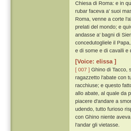
Chiesa di Roma: e in qu
rubar faceva a' suoi ma
Roma, venne a corte l'aba
prelati del mondo; e quiv
andasse a' bagni di Sien
concedutogliele il Papa
e di some e di cavalli e 
[Voice: elissa ]
[ 007 ]
Ghino di Tacco, s
ragazzetto l'abate con t
racchiuse; e questo fat
allo abate, al quale da 
piacere d'andare a smon
udendo, tutto furioso ri
con Ghino niente aveva 
l'andar gli vietasse.