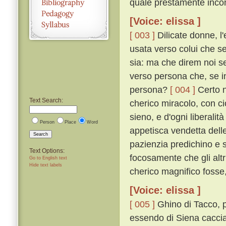
quale prestamente inco
[Voice: elissa ]
[ 003 ]
Dilicate donne, l'
usata verso colui che se
sia: ma che direm noi s
verso persona che, se i
persona?
[ 004 ]
Certo n
Text Search:
cherico miracolo, con ci
sieno, e d'ogni liberali
Person
Place
Word
appetisca vendetta delle
Search
pazienzia predichino e
Text Options:
focosamente che gli alt
Go to English text
Hide text labels
cherico magnifico fosse
[Voice: elissa ]
[ 005 ]
Ghino di Tacco, p
essendo di Siena cacciat