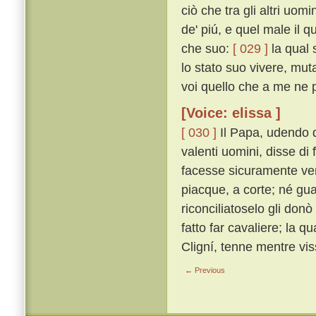
ciò che tra gli altri uom
de' piú, e quel male il q
che suo:
[ 029 ]
la qual 
lo stato suo vivere, mut
voi quello che a me ne p
[Voice: elissa ]
[ 030 ]
Il Papa, udendo q
valenti uomini, disse di 
facesse sicuramente ve
piacque, a corte; né gua
riconciliatoselo gli donò
fatto far cavaliere; la q
Cligní, tenne mentre vis
← Previous