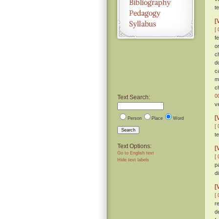
t
[
[ 
f
o
c
d
c
m
c
0
Text Search:
v
[
Person
Place
Word
[ 
Search
t
Text Options:
[
Go to English text
[ 
Hide text labels
p
d
[
[ 
r
d