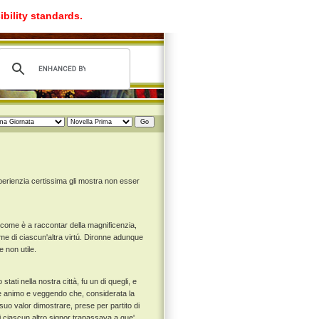
ibility standards.
perienzia certissima gli mostra non esser
 come è a raccontar della magnificenzia,
lume di ciascun'altra virtú. Dironne adunque
 non utile.
ati nella nostra città, fu un di quegli, e
de animo e veggendo che, considerata la
suo valor dimostrare, prese per partito di
 ciascun altro signor trapassava a que'