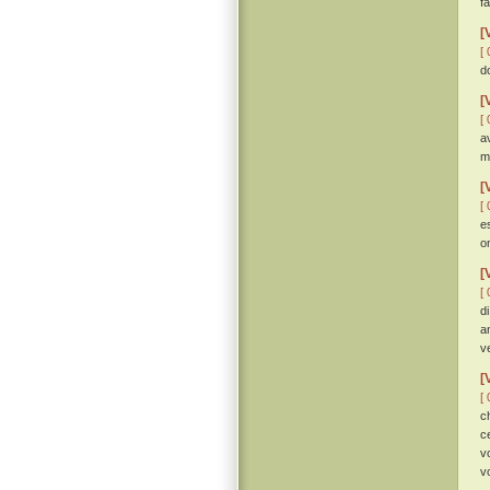
f
[
[ 
d
[
[ 
a
m
[
[ 
e
o
[
[ 
di
a
ve
[
[ 
c
c
v
v