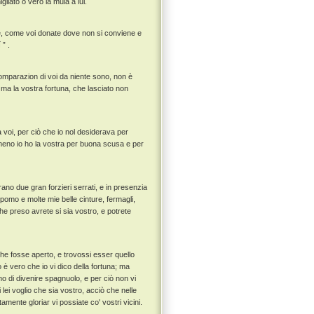
liato o vero la mula a lui.
hé, come voi donate dove non si conviene e
” .
 comparazion di voi da niente sono, non è
ma la vostra fortuna, che lasciato non
 voi, per ciò che io nol desiderava per
imeno io ho la vostra per buona scusa e per
ano due gran forzieri serrati, e in presenzia
'l pomo e molte mie belle cinture, fermagli,
che preso avrete si sia vostro, e potrete
che fosse aperto, e trovossi esser quello
 è vero che io vi dico della fortuna; ma
o di divenire spagnuolo, e per ciò non vi
i lei voglio che sia vostro, acciò che nelle
mente gloriar vi possiate co' vostri vicini.