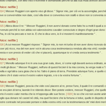
attolsi chiamare, con lieto viso il ricevette e domandollo perché lui alla sua mula avesse assomig
Voice: neifile ]
014 ]
Messer Ruggieri con aperto viso gli disse: “ Signor mio, per ciò ve la assomigliai, perc
ove si converrebbe non date, cosí ella dove si conveniva non stallò e dove non si convenia sí 
Voice: neifile ]
015 ]
Allora disse il re: “ Messer Ruggieri, il non avervi donato come fatto ho a molti li quali a
vvenuto perché io non abbia voi valorosissimo cavalier conosciuto e degno d'ogni gran dono: 
'ha, in ciò ha peccato e non io. E che io dica vero, io il vi mosterrò manifestamente ” .
Voice: neifile ]
016 ]
A cui messer Ruggieri rispose: “ Signor mio, io non mi turbo di non aver dono ricevuto da
sser piú ricco, ma del non aver voi in alcuna cosa testimonianza renduta alla mia virtú: nond
nesta e son presto di veder ciò che vi piacerà, quantunque io vi creda senza testimonio ” .
Voice: neifile ]
017 ]
Menollo adunque il re in una sua gran sala, dove, sí come egli davanti aveva ordinato, er
 molti gli disse: “ Messer Ruggieri, nell'uno di questi forzieri è la mia corona, la verga reale e 
nella e ogn'altra cara gioia che io ho: l'altro è pieno di terra. Prendete adunque l'uno, e quello 
dere chi è stato verso il vostro valore ingrato, o io o la vostra fortuna ” .
Voice: neifile ]
018 ]
Messer Ruggieri, poscia che vide cosí piacere al re, prese l'uno, il quale il re comandò 
he era pien di terra; laonde il re ridendo disse: Ben potete vedere, messer Ruggieri, che quello
erto il vostro valor merita che io m'opponga alle sue forze.
[ 019 ]
Io so che voi non avete anim
oglio qua donare né castel né città, ma quel forziere che la fortuna vi tolse, quello in dispetto d
ostre contrade nel possiate portare e della vostra virtú con la testimonianza de' miei doni merita