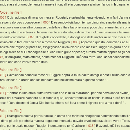
empi; e assai onorevolemente in arme e in cavalli e in compagnia a lui se n'andò in Ispagna, e
Voice: neifile ]
005 ]
Quivi adunque dimorando messer Ruggieri, e splendidamente vivendo, e in fatti d'arme m
ece per valoroso cognoscere.
[ 006 ]
E essendovi già buon tempo dimorato, e molto alle manie
ra a uno e ora a un altro donasse castella e città e baronie assai poco discretamente, sí come 
he da quello che egli era si teneva, niente era donato, estimò che molto ne diminuisse la fama su
omandò commiato.
[ 007 ]
Il re gliele concedette, e donogli una delle miglior mule che mai si ca
amino che a fare avea fu cara a messere Ruggieri.
[ 008 ]
Appresso questo, commise il re a un
aniera che miglior gli paresse, s'ingegnasse di cavalcare con messer Ruggieri in guisa che 
he egli dicesse di lui raccogliesse sí che ridire gliele sapesse; e l'altra mattina appresso gli 
09 ]
Il famigliare, stato attento, come messer Ruggieri uscí della terra, cosí assai acconciame
edere che esso veniva verso Italia.
Voice: neifile ]
010 ]
Cavalcando adunque messer Ruggieri sopra la mula dal re datagli e costui d'una cosa e d
erza, disse: “ Io credo che sia ben fatto che noi diamo stalla a queste bestie ” .
Voice: neifile ]
011 ]
E entrati in una stalla, tutte l'altre fuor che la mula stallarono; per che cavalcando avanti
arole del cavaliere, vennero a un fiume e quivi, abbeverando le lor bestie, la mula stallò nel 
isse: “ Deh! dolente ti faccia Dio, bestia, ché tu se' fatta come il signore che a me ti donò ” .
Voice: neifile ]
012 ]
Il famigliare questa parola ricolse, e come che molte ne ricogliesse camminando tutto il 
e dirne gli udí: per che la mattina seguente, montati a cavallo e volendo cavalcare verso Tosca
el re, per lo quale messer Ruggieri incontanente tornò adietro.
[ 013 ]
E avendo già il re saputo