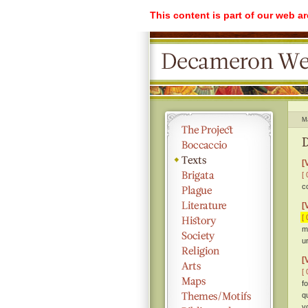
This content is part of our web a
M
D
[
[ 
c
[
[ 
m
u
[
[ 
f
q
v