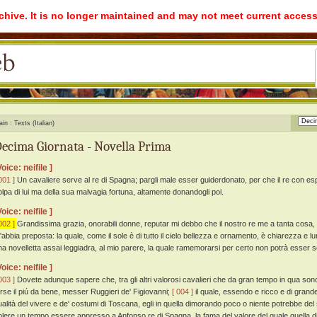
rchive. It is no longer maintained and may not meet current access
ain
Texts (Italian)
ecima Giornata - Novella Prima
Voice: neifile ]
001 ]
Un cavaliere serve al re di Spagna; pargli male esser guiderdonato, per che il re con es
olpa di lui ma della sua malvagia fortuna, altamente donandogli poi.
Voice: neifile ]
002 ]
Grandissima grazia, onorabili donne, reputar mi debbo che il nostro re me a tanta cosa,
'abbia preposta: la quale, come il sole è di tutto il cielo bellezza e ornamento, è chiarezza e 
na novelletta assai leggiadra, al mio parere, la quale ramemorarsi per certo non potrà esser se
Voice: neifile ]
003 ]
Dovete adunque sapere che, tra gli altri valorosi cavalieri che da gran tempo in qua sono st
orse il piú da bene, messer Ruggieri de' Figiovanni;
[ 004 ]
il quale, essendo e ricco e di gran
ualità del vivere e de' costumi di Toscana, egli in quella dimorando poco o niente potrebbe del 
olere un tempo essere appresso a Anfonso re di Spagna, la fama del valore del quale quella di