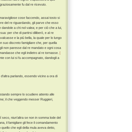
 graziosamente fu dal re ricevuto.
aravigliose cose faccendo, assai tosto si
re del re riguardando, gli parve che esso
dandole a chi nol valea; e per ciò che a lui,
a: per che di partirsi diliberò, e al re
valcasse e la piú bella, la quale per lo lungo
 suo discreto famigliare che, per quella
egli non paresse dal re mandato e ogni cosa
comandasse che egli indietro al re tornasse.
[
nte con lui si fu accompagnato, dandogli a
'altra parlando, essendo vicino a ora di
, stando sempre lo scudiere attento alle
fiume; il che veggendo messer Ruggieri,
dí seco, niun'altra se non in somma lode del
na, il famigliare gli fece il comandamento
 quello che egli della mula aveva detto,