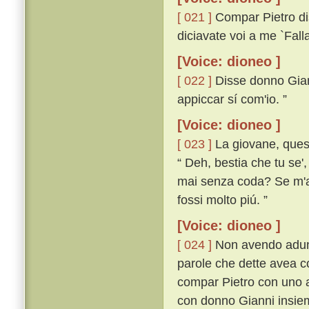
[ 021 ]
Compar Pietro dis
diciavate voi a me `Fall
[Voice: dioneo ]
[ 022 ]
Disse donno Giann
appiccar sí com'io. ”
[Voice: dioneo ]
[ 023 ]
La giovane, quest
“ Deh, bestia che tu se',
mai senza coda? Se m'ai
fossi molto piú. ”
[Voice: dioneo ]
[ 024 ]
Non avendo adunq
parole che dette avea co
compar Pietro con uno as
con donno Gianni insieme 