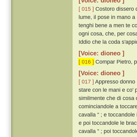
[Voice: dioneo ]
[ 015 ]
Costoro dissero d
lume, il pose in mano a 
tenghi bene a men te co
ogni cosa, che, per cosa
Iddio che la coda s'appi
[Voice: dioneo ]
[ 016 ]
Compar Pietro, pr
[Voice: dioneo ]
[ 017 ]
Appresso donno G
stare con le mani e co' 
similmente che di cosa 
cominciandole a toccare i
cavalla ” ; e toccandole i
e poi toccandole le brac
cavalla ” ; poi toccandol