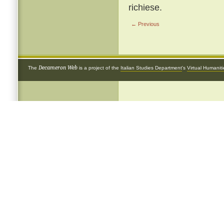
richiese.
← Previous
Decameron Web
The
is a project of the
Italian Studies Department
's
Virtual Humanit