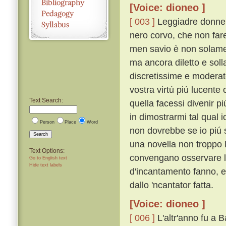
[Voice: dioneo ]
[ 003 ]
Leggiadre donne,
nero corvo, che non fare
men savio è non solamen
ma ancora diletto e sol
discretissime e moderate
vostra virtú piú lucente
Text Search:
quella facessi divenir p
in dimostrarmi tal qual
Person
Place
Word
non dovrebbe se io piú s
Search
una novella non troppo 
Text Options:
convengano osservare l
Go to English text
Hide text labels
d'incantamento fanno, e
dallo 'ncantator fatta.
[Voice: dioneo ]
[ 006 ]
L'altr'anno fu a B