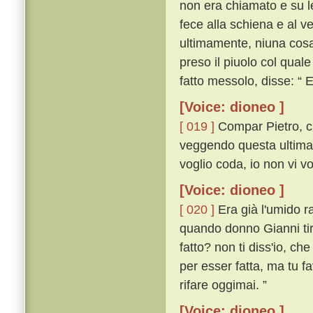
non era chiamato e su le
fece alla schiena e al v
ultimamente, niuna cosa 
preso il piuolo col qual
fatto messolo, disse: “ E
[Voice: dioneo ]
[ 019 ]
Compar Pietro, ch
veggendo questa ultima 
voglio coda, io non vi vo
[Voice: dioneo ]
[ 020 ]
Era già l'umido ra
quando donno Gianni tira
fatto? non ti diss'io, c
per esser fatta, ma tu f
rifare oggimai. ”
[Voice: dioneo ]