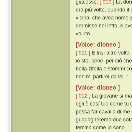
giacesse.
[ 010 ]
La donn
era piú volte, quando il
vicina, che avea nome Zi
dormisse nel letto, e av
voluto.
[Voice: dioneo ]
[ 011 ]
E tra l'altre volt
io sto, bene, per ciò ch
bella zitella e stommi c
non mi partirei da lei. ”
[Voice: dioneo ]
[ 012 ]
La giovane si mara
egli è cosí tuo come tu d
possa far cavalla di me e 
guadagneremo due cotant
femina come io sono. ”