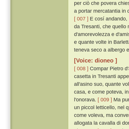
per ciò che povera chie
a portar mercatantia in 
[ 007 ]
E cosí andando, 
da Tresanti, che quell
d'amorevolezza e d'amis
e quante volte in Barlet
teneva seco a albergo e
[Voice: dioneo ]
[ 008 ]
Compar Pietro d'
casetta in Tresanti app
all'asino suo, quante vo
casa, e come poteva, in 
l'onorava.
[ 009 ]
Ma pure
un piccol letticello, ne
come voleva, ma conveni
allogata la cavalla di do