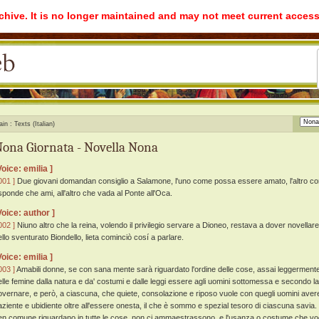
rchive. It is no longer maintained and may not meet current access
ain
Texts (Italian)
ona Giornata - Novella Nona
Voice: emilia ]
001 ]
Due giovani domandan consiglio a Salamone, l'uno come possa essere amato, l'altro come
isponde che ami, all'altro che vada al Ponte all'Oca.
Voice: author ]
002 ]
Niuno altro che la reina, volendo il privilegio servare a Dioneo, restava a dover novellare
ello sventurato Biondello, lieta cominciò cosí a parlare.
Voice: emilia ]
003 ]
Amabili donne, se con sana mente sarà riguardato l'ordine delle cose, assai leggermente 
elle femine dalla natura e da' costumi e dalle leggi essere agli uomini sottomessa e secondo la
overnare, e però, a ciascuna, che quiete, consolazione e riposo vuole con quegli uomini avere
aziente e ubidiente oltre all'essere onesta, il che è sommo e spezial tesoro di ciascuna savia.
en comune riguardano in tutte le cose, non ci ammaestrassono, e l'usanza o costume che vogl