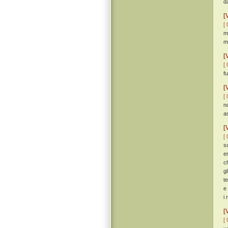
d
[
[ 
m
m
[
[ 
f
[
[ 
n
a
[
[ 
s
e
c
g
t
e
i
[
[ 