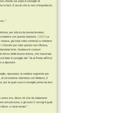
mo chente sia stato il consiglio di
che io farò. E acciò che tu non m'impedischi,
rmi. ”
onna, per istizza da tavola levatasi,
te a battere con questo bastone.
[ 029 ]
La
istava, già tutta rotta cominciò a chiedere
 ]
Giosefo per tutto questo non rifinava,
attendola forte, l'andava le costure
e nel dosso della buona donna, che macerata
fatto il consiglio del `Va al Ponte all'Oca'
no a diposare.
 meglio, riposatasi, la mattina vegnente per
, di ciò insieme ridendosi con Melisso, il
a: per la qual cosa il consiglio prima da loro
vio uomo era, disse ciò che da Salamone
on ami persona, e gli onori e' servigi li quali
 disse, e sarai amato ” .