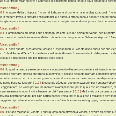
alle sue ritrosie ritrar poteva; e appresso lui similmente donde fosse e dove andasse e perc
Voice: emilia ]
013 ]
Al quale Melisso rispose: “ Io son di Laiazzo, e sí come tu hai una disgrazia, cosí n'ho io
io in mettere tavola e onorare i miei cittadini, e è nuova e strana cosa a pensare che per tu
i voglia; e per ciò io vado dove tu vai, per aver consigli come addivenir possa che io amato si
Voice: emilia ]
014 ]
Camminarono adunque i due compagni insieme, e in Ierusalem pervenuti, per introdotto d'
uron messi; al quale brievemente Melisso disse la sua bisogna; a cui Salamone rispose: “ Ama 
Voice: emilia ]
015 ]
E detto questo, prestamente Melisso fu messo fuori, e Giosefo disse quello per che v'era
on: “ Va al Ponte all'Oca ” ; il che detto, similmente Giosefo fu senza indugio dalla presenza del
spettava e dissegli ciò che per risposta avea avuto.
Voice: emilia ]
016 ]
Li quali, a queste parole pensando e non potendo d'esse comprendere né intendimento né
cornati a ritornarsi indietro entrarono in cammino. E poi che alquante giornate camminati furo
ra un bel ponte; e per ciò che una gran carovana di some sopra muli e sopra cavalli passavano
he quelle passate fossero.
[ 017 ]
E essendo già quasi che tutte passate, per ventura v'ebbe 
li veggiam fare, né volea per alcuna maniera avanti passare: per la qual cosa un mulattiere, 
emperatamente lo 'ncominciò a battere perché 'l passasse.
[ 018 ]
Ma il mulo ora da questa par
 talvolta indietro tornando, per niun partito passar volea: per la qual cosa il mulattiere oltre m
 maggiori colpi del mondo, ora nella testa e ora ne' fianchi e ora sopra la groppa; ma tutto era n
Voice: emilia ]
019 ]
Per che Melisso e Giosefo, li quali questa cosa stavano a vedere, sovente dicevano al mul