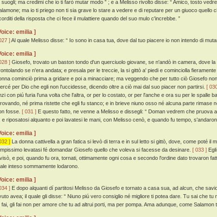
u suogli; ma credimi che io ti farò mutar modo ” ; e a Melisso rivolto disse: “ Amico, tosto vedre
alamone; ma io ti priego non ti sia grave lo stare a vedere e di reputare per un giuoco quello 
icorditi della risposta che ci fece il mulattiere quando del suo mulo c'increbbe. ”
Voice: emilia ]
027 ]
Al quale Melisso disse: “ Io sono in casa tua, dove dal tuo piacere io non intendo di muta
Voice: emilia ]
028 ]
Giosefo, trovato un baston tondo d'un querciuolo giovane, se n'andò in camera, dove la d
rontolando se n'era andata; e presala per le treccie, la si gittò a' piedi e cominciolla fieramen
onna cominciò prima a gridare e poi a minacciare; ma veggendo che per tutto ciò Giosefo non r
ercé per Dio che egli non l'uccidesse, dicendo oltre a ciò mai dal suo piacer non partirsi.
[ 030
zi con piú furia l'una volta che l'altra, or per lo costato, or per l'anche e ora su per le spalle b
itrovando, né prima ristette che egli fu stanco; e in brieve niuno osso né alcuna parte rimas
on fosse.
[ 031 ]
E questo fatto, ne venne a Melisso e dissegli: “ Doman vedrem che pruova avrà 
 ; e riposatosi alquanto e poi lavatesi le mani, con Melisso cenò, e quando fu tempo, s'andaro
Voice: emilia ]
032 ]
La donna cattivella a gran fatica si levò di terra e in sul letto si gittò, dove, come poté il
empissimo levatasi fé domandar Giosefo quello che voleva si facesse da desinare.
[ 033 ]
Egli
ivisò, e poi, quando fu ora, tornati, ottimamente ogni cosa e secondo l'ordine dato trovaron fatt
ale inteso sommamente lodarono.
Voice: emilia ]
034 ]
E dopo alquanti dí partitosi Melisso da Giosefo e tornato a casa sua, ad alcun, che sa
uto avea; il quale gli disse: “ Niuno piú vero consiglio né migliore ti potea dare. Tu sai che tu n
u fai, gli fai non per amore che tu ad altrui porti, ma per pompa. Ama adunque, come Salamon ti