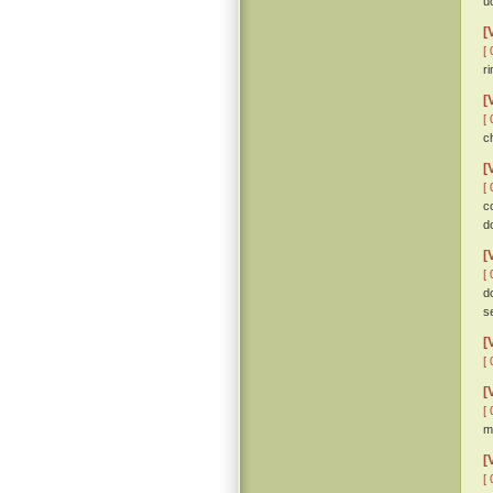
u
[
[ 
r
[
[ 
c
[
[ 
c
d
[
[ 
d
s
[
[ 
[
[ 
me
[
[ 