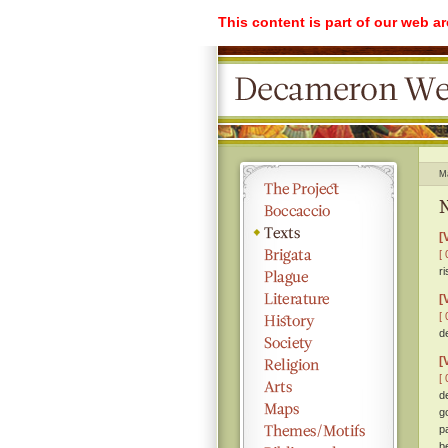
This content is part of our web a
M
N
[
[ 
r
[
[ 
d
[
[ 
d
g
p
b