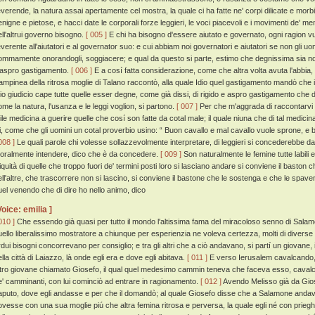
everende, la natura assai apertamente cel mostra, la quale ci ha fatte ne' corpi dilicate e morbi
enigne e pietose, e hacci date le corporali forze leggieri, le voci piacevoli e i movimenti de' mem
ell'altrui governo bisogno.
[ 005 ]
E chi ha bisogno d'essere aiutato e governato, ogni ragion vu
everente all'aiutatori e al governator suo: e cui abbiam noi governatori e aiutatori se non gli 
ommamente onorandogli, soggiacere; e qual da questo si parte, estimo che degnissima sia n
'aspro gastigamento.
[ 006 ]
E a cosí fatta considerazione, come che altra volta avuta l'abbia
ampinea della ritrosa moglie di Talano raccontò, alla quale Idio quel gastigamento mandò che 
io giudicio cape tutte quelle esser degne, come già dissi, di rigido e aspro gastigamento che da
ome la natura, l'usanza e le leggi voglion, si partono.
[ 007 ]
Per che m'aggrada di raccontarvi
tile medicina a guerire quelle che cosí son fatte da cotal male; il quale niuna che di tal medici
ei, come che gli uomini un cotal proverbio usino: “ Buon cavallo e mal cavallo vuole sprone, e
008 ]
Le quali parole chi volesse sollazzevolmente interpretare, di leggieri si concederebbe da
oralmente intendere, dico che è da concedere.
[ 009 ]
Son naturalmente le femine tutte labili e
niquità di quelle che troppo fuori de' termini posti loro si lasciano andare si conviene il baston 
ell'altre, che trascorrere non si lascino, si conviene il bastone che le sostenga e che le spaven
uel venendo che di dire ho nello animo, dico
Voice: emilia ]
010 ]
Che essendo già quasi per tutto il mondo l'altissima fama del miracoloso senno di Salamo
uello liberalissimo mostratore a chiunque per esperienzia ne voleva certezza, molti di diverse pa
rdui bisogni concorrevano per consiglio; e tra gli altri che a ciò andavano, si partí un giovane, 
ella città di Laiazzo, là onde egli era e dove egli abitava.
[ 011 ]
E verso Ierusalem cavalcando,
ltro giovane chiamato Giosefo, il qual quel medesimo cammin teneva che faceva esso, caval
e' camminanti, con lui cominciò ad entrare in ragionamento.
[ 012 ]
Avendo Melisso già da Gios
aputo, dove egli andasse e per che il domandò; al quale Giosefo disse che a Salamone andava 
ovesse con una sua moglie piú che altra femina ritrosa e perversa, la quale egli né con prieghi