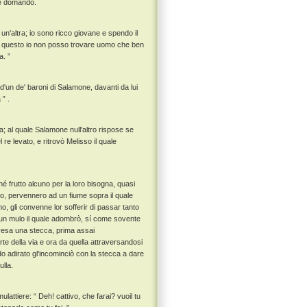
hé domandò.
 un'altra; io sono ricco giovane e spendo il
tto questo io non posso trovare uomo che ben
a. ”
un de' baroni di Salamone, davanti da lui
” .
; al quale Salamone null'altro rispose se
 re levato, e ritrovò Melisso il quale
 frutto alcuno per la loro bisogna, quasi
no, pervennero ad un fiume sopra il quale
, gli convenne lor sofferir di passar tanto
un mulo il quale adombrò, sí come sovente
presa una stecca, prima assai
te della via e ora da quella attraversandosi
odo adirato gl'incominciò con la stecca a dare
ulla.
attiere: “ Deh! cattivo, che farai? vuoil tu