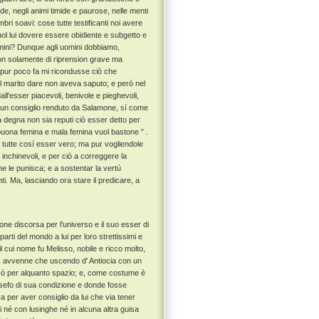
de, negli animi timide e paurose, nelle menti
bri soavi: cose tutte testificanti noi avere
ol lui dovere essere obidiente e subgetto e
uomini? Dunque agli uomini dobbiamo,
on solamente di riprension grave ma
, pur poco fa mi ricondusse ciò che
il marito dare non aveva saputo; e però nel
ll'esser piacevoli, benivole e pieghevoli,
 un consiglio renduto da Salamone, sí come
na degna non sia reputi ciò esser detto per
 buona femina e mala femina vuol bastone ” .
 tutte cosí esser vero; ma pur vogliendole
 inchinevoli, e per ciò a correggere la
che le punisca; e a sostentar la vertú
ti. Ma, lasciando ora stare il predicare, a
ne discorsa per l'universo e il suo esser di
rti del mondo a lui per loro strettissimi e
il cui nome fu Melisso, nobile e ricco molto,
 avvenne che uscendo d' Antiocia con un
cò per alquanto spazio; e, come costume è
efo di sua condizione e donde fosse
per aver consiglio da lui che via tener
 né con lusinghe né in alcuna altra guisa