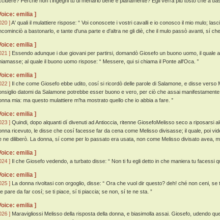
ccidere? Perché non t'ingegni tu di menarlo bene e pianamente? Egli verrà piú tosto che a bast
Voice: emilia ]
020 ]
A' quali il mulattiere rispose: “ Voi conoscete i vostri cavalli e io conosco il mio mulo; lasc
incominciò a bastonarlo, e tante d'una parte e d'altra ne gli diè, che il mulo passò avanti, sí che
Voice: emilia ]
021 ]
Essendo adunque i due giovani per partirsi, domandò Giosefo un buono uomo, il quale a
hiamasse; al quale il buono uomo rispose: “ Messere, qui si chiama il Ponte all'Oca. ”
Voice: emilia ]
022 ]
Il che come Giosefo ebbe udito, cosí si ricordò delle parole di Salamone, e disse verso Me
onsiglio datomi da Salamone potrebbe esser buono e vero, per ciò che assai manifestamente
onna mia: ma questo mulattiere m'ha mostrato quello che io abbia a fare. ”
Voice: emilia ]
023 ]
Quindi, dopo alquanti dí divenuti ad Antioccia, ritenne GiosefoMelisso seco a riposarsi a
onna ricevuto, le disse che cosí facesse far da cena come Melisso divisasse; il quale, poi vi
e ne diliberò. La donna, sí come per lo passato era usata, non come Melisso divisato avea, ma 
Voice: emilia ]
024 ]
Il che Giosefo vedendo, a turbato disse: “ Non ti fu egli detto in che maniera tu facessi 
Voice: emilia ]
025 ]
La donna rivoltasi con orgoglio, disse: “ Ora che vuol dir questo? deh! ché non ceni, se t
 pare da far cosí; se ti piace, sí ti piaccia; se non, sí te ne sta. ”
Voice: emilia ]
026 ]
Maravigliossi Melisso della risposta della donna, e biasimolla assai. Giosefo, udendo que