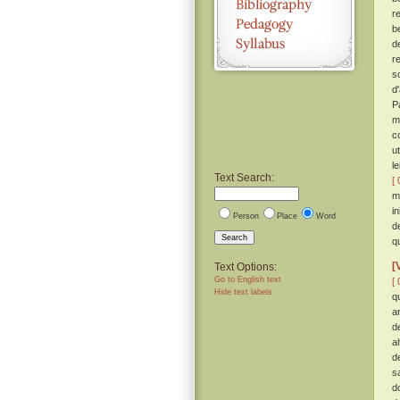
r
b
d
r
s
d
P
m
c
u
l
Text Search:
[ 
m
i
Person
Place
Word
d
Search
q
[
Text Options:
Go to English text
[ 
Hide text labels
q
a
d
a
d
s
d