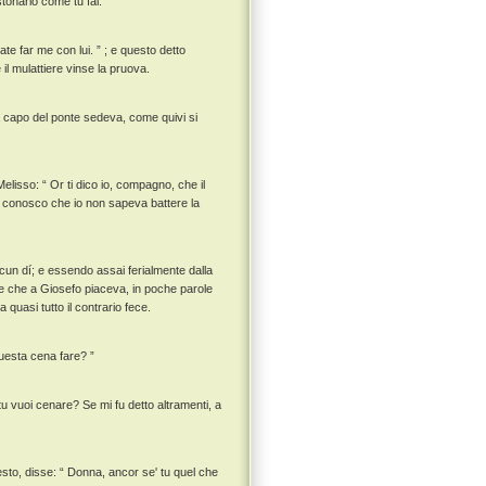
onarlo come tu fai. ”
iate far me con lui. ” ; e questo detto
 il mulattiere vinse la pruova.
 capo del ponte sedeva, come quivi si
lisso: “ Or ti dico io, compagno, che il
 conosco che io non sapeva battere la
lcun dí; e essendo assai ferialmente dalla
de che a Giosefo piaceva, in poche parole
quasi tutto il contrario fece.
questa cena fare? ”
u vuoi cenare? Se mi fu detto altramenti, a
sto, disse: “ Donna, ancor se' tu quel che