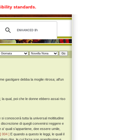
ibility standards.
 gastigare debba la moglie ritrosa; all'un
; la qual, poi che le donne ebbero assai riso
si conoscerà tutta la universal moltitudine
 discrezione di quegli convenirsi reggere e
 a' quali s'appartiene, dee essere umile,
[ 004 ]
E quando a questo le leggi, le quali il
iam dire, le cui forze son grandissime e