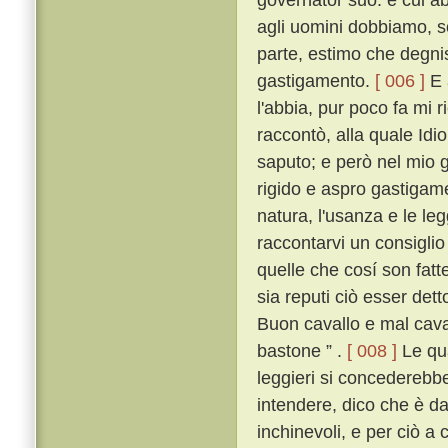
agli uomini dobbiamo, 
parte, estimo che degni
gastigamento.
[ 006 ]
E 
l'abbia, pur poco fa mi 
raccontò, alla quale Id
saputo; e però nel mio g
rigido e aspro gastigame
natura, l'usanza e le leg
raccontarvi un consigli
quelle che cosí son fatt
sia reputi ciò esser dett
Buon cavallo e mal cava
bastone ” .
[ 008 ]
Le qua
leggieri si concederebb
intendere, dico che è 
inchinevoli, e per ciò a 