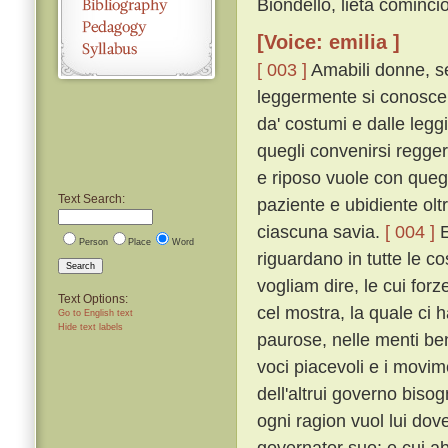
Biondello, lieta cominciò
[Voice: emilia ]
[ 003 ]
Amabili donne, se
leggermente si conoscerà
da' costumi e dalle legg
quegli convenirsi regge
e riposo vuole con quegl
Text Search:
paziente e ubidiente olt
ciascuna savia.
[ 004 ]
E
Person
Place
Word
riguardano in tutte le 
Search
vogliam dire, le cui fo
Text Options:
cel mostra, la quale ci h
Go to English text
Hide text labels
paurose, nelle menti beni
voci piacevoli e i movime
dell'altrui governo biso
ogni ragion vuol lui dove
governator suo: e cui a