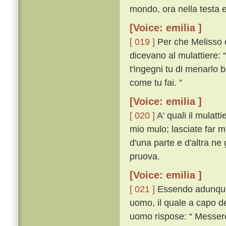
mondo, ora nella testa e
[Voice: emilia ]
[ 019 ]
Per che Melisso e
dicevano al mulattiere: 
t'ingegni tu di menarlo 
come tu fai. ”
[Voice: emilia ]
[ 020 ]
A' quali il mulatti
mio mulo; lasciate far m
d'una parte e d'altra ne 
pruova.
[Voice: emilia ]
[ 021 ]
Essendo adunque 
uomo, il quale a capo d
uomo rispose: “ Messere,