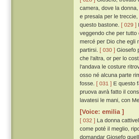
camera, dove la donna, p
e presala per le treccie,
questo bastone.
[ 029 ]
veggendo che per tutto c
mercé per Dio che egli n
partirsi.
[ 030 ]
Giosefo pe
che l'altra, or per lo co
l'andava le costure ritro
osso né alcuna parte r
fosse.
[ 031 ]
E questo f
pruova avrà fatto il cons
lavatesi le mani, con M
[Voice: emilia ]
[ 032 ]
La donna cattivella
come poté il meglio, rip
domandar Giosefo quell