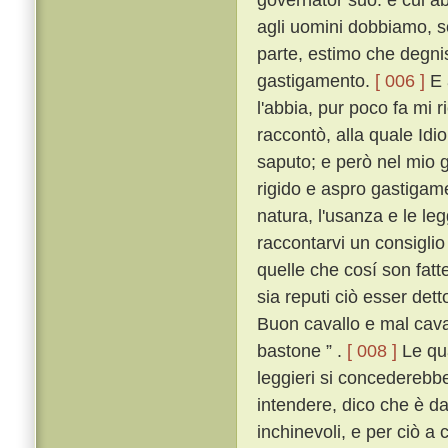
agli uomini dobbiamo, 
parte, estimo che degni
gastigamento.
[ 006 ]
E 
l'abbia, pur poco fa mi 
raccontò, alla quale Id
saputo; e però nel mio g
rigido e aspro gastigame
natura, l'usanza e le leg
raccontarvi un consigli
quelle che cosí son fatt
sia reputi ciò esser dett
Buon cavallo e mal cava
bastone ” .
[ 008 ]
Le qua
leggieri si concederebb
intendere, dico che è 
inchinevoli, e per ciò a 