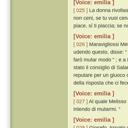
[Voice: emilia ]
[ 025 ]
La donna rivoltas
non ceni, se tu vuoi cen
piace, sí ti piaccia; se n
[Voice: emilia ]
[ 026 ]
Maravigliossi Mel
udendo questo, disse: “ 
farò mutar modo ” ; e a 
stato il consiglio di Sal
reputare per un giuoco q
della risposta che ci fe
[Voice: emilia ]
[ 027 ]
Al quale Melisso 
intendo di mutarmi. ”
[Voice: emilia ]
[ 028 ]
Giosefo, trovato 