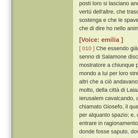
posti loro si lasciano a
vertú dell'altre, che tra
sostenga e che le spaven
che di dire ho nello ani
[Voice: emilia ]
[ 010 ]
Che essendo già q
senno di Salamone discor
mostratore a chiunque pe
mondo a lui per loro stre
altri che a ciò andavano,
molto, della città di Lai
Ierusalem cavalcando, a
chiamato Giosefo, il q
per alquanto spazio; e,
entrare in ragionament
donde fosse saputo, dov