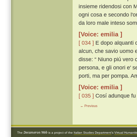
insieme ridendosi con Me
ogni cosa e secondo l'or
da loro male inteso so
[Voice: emilia ]
[ 034 ]
E dopo alquanti d
alcun, che savio uomo e
disse: “ Niuno piú vero 
persona, e gli onori e' se
porti, ma per pompa. Am
[Voice: emilia ]
[ 035 ]
Cosí adunque fu g
← Previous
Decameron Web
The
is a project of the
Italian Studies Department
's
Virtual Humanit