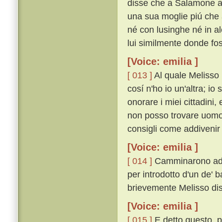
disse che a Salamone an
una sua moglie piú che a
né con lusinghe né in al
lui similmente donde f
[Voice: emilia ]
[ 013 ]
Al quale Melisso r
cosí n'ho io un'altra; io
onorare i miei cittadini
non posso trovare uomo 
consigli come addivenir
[Voice: emilia ]
[ 014 ]
Camminarono adun
per introdotto d'un de' 
brievemente Melisso dis
[Voice: emilia ]
[ 015 ]
E detto questo, p