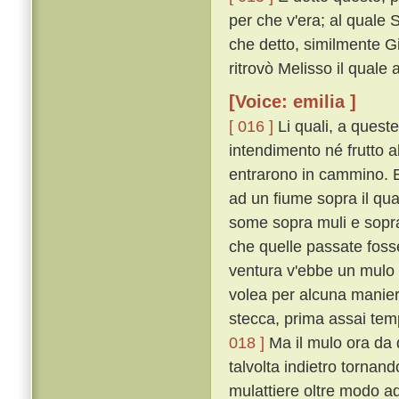
per che v'era; al quale S
che detto, similmente Gi
ritrovò Melisso il quale
[Voice: emilia ]
[ 016 ]
Li quali, a ques
intendimento né frutto al
entrarono in cammino. E
ad un fiume sopra il qua
some sopra muli e sopra 
che quelle passate foss
ventura v'ebbe un mulo 
volea per alcuna manier
stecca, prima assai tem
018 ]
Ma il mulo ora da q
talvolta indietro tornand
mulattiere oltre modo ad