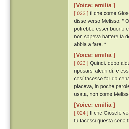
[Voice: emilia ]
[ 022 ]
Il che come Giose
disse verso Melisso: “ O
potrebbe esser buono e
non sapeva battere la d
abbia a fare. ”
[Voice: emilia ]
[ 023 ]
Quindi, dopo alqu
riposarsi alcun dí; e es
cosí facesse far da cena
piaceva, in poche parol
usata, non come Melisso 
[Voice: emilia ]
[ 024 ]
Il che Giosefo ved
tu facessi questa cena f