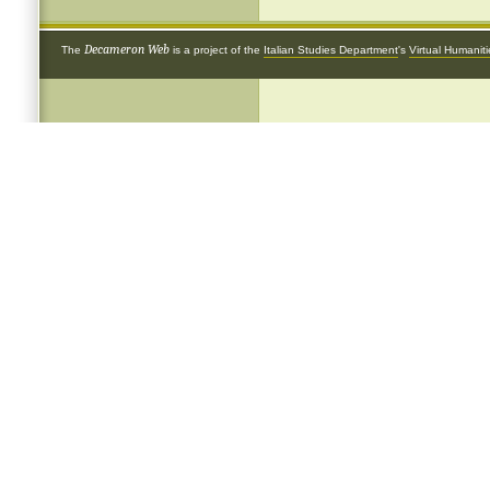
Decameron Web
The
is a project of the
Italian Studies Department
's
Virtual Humanit