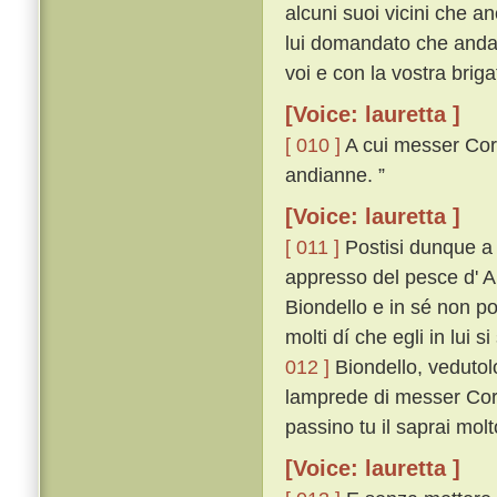
alcuni suoi vicini che a
lui domandato che andas
voi e con la vostra briga
[Voice: lauretta ]
[ 010 ]
A cui messer Corso
andianne. ”
[Voice: lauretta ]
[ 011 ]
Postisi dunque a 
appresso del pesce d' Ar
Biondello e in sé non p
molti dí che egli in lui s
012 ]
Biondello, vedutolo
lamprede di messer Cors
passino tu il saprai molt
[Voice: lauretta ]