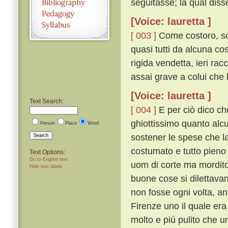
seguitasse; la qual diss
[Voice: lauretta ]
[ 003 ]
Come costoro, so
quasi tutti da alcuna co
rigida vendetta, ieri ra
assai grave a colui che 
[Voice: lauretta ]
Text Search:
[ 004 ]
E per ciò dico ch
ghiottissimo quanto alcu
Person
Place
Word
sostener le spese che la
Search
costumato e tutto pieno d
Text Options:
Go to English text
uom di corte ma mordito
Hide text labels
buone cose si dilettava
non fosse ogni volta, a
Firenze uno il quale era
molto e piú pulito che 