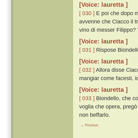
[Voice: lauretta ]
[ 030 ]
E poi che dopo molt
avvenne che Ciacco il tr
vino di messer Filippo? 
[Voice: lauretta ]
[ 031 ]
Rispose Biondello
[Voice: lauretta ]
[ 032 ]
Allora disse Ciacc
mangiar come facesti, i
[Voice: lauretta ]
[ 033 ]
Biondello, che co
voglia che opera, pregò 
non beffarlo.
← Previous