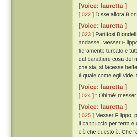
[Voice: lauretta ]
[ 022 ]
Disse allora Biond
[Voice: lauretta ]
[ 023 ]
Partitosi Biondel
andasse. Messer Filippo
fieramente turbato e tu
dal barattiere cosa del 
che sia, si facesse beffe
Il quale come egli vide, 
[Voice: lauretta ]
[ 024 ]
“ Ohimè! messer ”
[Voice: lauretta ]
[ 025 ]
Messer Filippo, pre
il cappuccio per terra e 
ciò che questo è. Che "