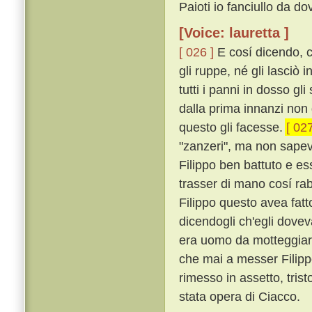
Paioti io fanciullo da d
[Voice: lauretta ]
[ 026 ]
E cosí dicendo, co
gli ruppe, né gli lasciò 
tutti i panni in dosso gl
dalla prima innanzi non
questo gli facesse.
[ 027
"zanzeri", ma non sapev
Filippo ben battuto e es
trasser di mano cosí ra
Filippo questo avea fatt
dicendogli ch'egli dove
era uomo da motteggiar
che mai a messer Filipp
rimesso in assetto, tris
stata opera di Ciacco.