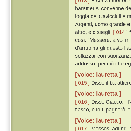
[ 013 ]
E senza mettere i
barattier si convenne del
loggia de' Cavicciuli e 
Argenti, uomo grande e 
altro, e dissegli:
[ 014 ]
“
cosí: `Messere, a voi m
d'arrubinargli questo fia
sollazzar con suoi zanze
addosso, per ciò che egli 
[Voice: lauretta ]
[ 015 ]
Disse il barattiere
[Voice: lauretta ]
[ 016 ]
Disse Ciacco: “ N
fiasco, e io ti pagherò. ”
[Voice: lauretta ]
[ 017 ]
Mossosi adunque i