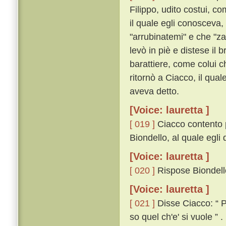
Filippo, udito costui, c
il quale egli conosceva, 
"arrubinatemi" e che "za
levò in piè e distese il 
barattiere, come colui ch
ritornò a Ciacco, il qua
aveva detto.
[Voice: lauretta ]
[ 019 ]
Ciacco contento pa
Biondello, al quale egli 
[Voice: lauretta ]
[ 020 ]
Rispose Biondell
[Voice: lauretta ]
[ 021 ]
Disse Ciacco: “ Pe
so quel ch'e' si vuole ” .