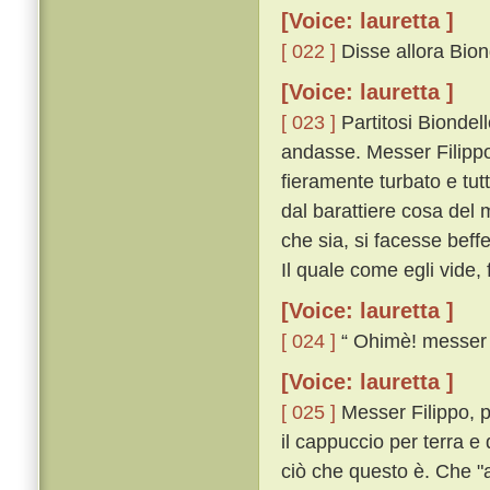
[Voice: lauretta ]
[ 022 ]
Disse allora Biond
[Voice: lauretta ]
[ 023 ]
Partitosi Biondel
andasse. Messer Filippo
fieramente turbato e tu
dal barattiere cosa del 
che sia, si facesse beffe
Il quale come egli vide, 
[Voice: lauretta ]
[ 024 ]
“ Ohimè! messer ”
[Voice: lauretta ]
[ 025 ]
Messer Filippo, pre
il cappuccio per terra e 
ciò che questo è. Che "