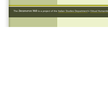
Decameron Web
The
is a project of the
Italian Studies Department
's
Virtual Humanit