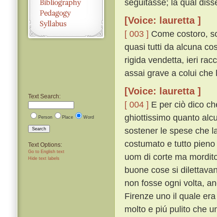
seguitasse; la qual diss
[Voice: lauretta ]
[ 003 ]
Come costoro, so
quasi tutti da alcuna co
rigida vendetta, ieri ra
assai grave a colui che 
[Voice: lauretta ]
Text Search:
[ 004 ]
E per ciò dico ch
ghiottissimo quanto alcu
Person
Place
Word
sostener le spese che la
Search
costumato e tutto pieno d
Text Options:
Go to English text
uom di corte ma mordito
Hide text labels
buone cose si dilettava
non fosse ogni volta, a
Firenze uno il quale era
molto e piú pulito che 