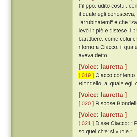
Filippo, udito costui, c
il quale egli conosceva, 
"arrubinatemi" e che "za
levò in piè e distese il 
barattiere, come colui ch
ritornò a Ciacco, il qua
aveva detto.
[Voice: lauretta ]
[ 019 ]
Ciacco contento pa
Biondello, al quale egli 
[Voice: lauretta ]
[ 020 ]
Rispose Biondell
[Voice: lauretta ]
[ 021 ]
Disse Ciacco: “ Pe
so quel ch'e' si vuole ” .