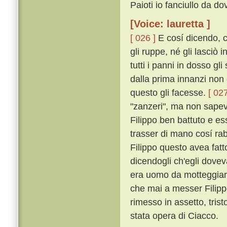
Paioti io fanciullo da d
[Voice: lauretta ]
[ 026 ]
E cosí dicendo, co
gli ruppe, né gli lasciò 
tutti i panni in dosso gl
dalla prima innanzi non
questo gli facesse.
[ 027
"zanzeri", ma non sapev
Filippo ben battuto e es
trasser di mano cosí ra
Filippo questo avea fatt
dicendogli ch'egli dove
era uomo da motteggiar
che mai a messer Filipp
rimesso in assetto, tris
stata opera di Ciacco.