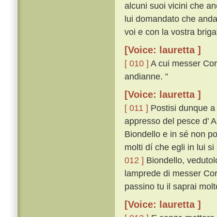
alcuni suoi vicini che a
lui domandato che andas
voi e con la vostra briga
[Voice: lauretta ]
[ 010 ]
A cui messer Corso
andianne. ”
[Voice: lauretta ]
[ 011 ]
Postisi dunque a 
appresso del pesce d' Ar
Biondello e in sé non p
molti dí che egli in lui s
012 ]
Biondello, vedutolo
lamprede di messer Cors
passino tu il saprai molt
[Voice: lauretta ]