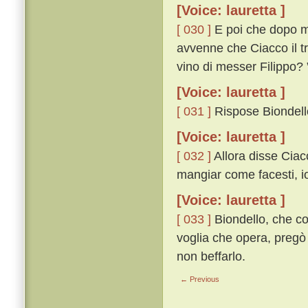
[Voice: lauretta ]
[ 030 ]
E poi che dopo molt
avvenne che Ciacco il tr
vino di messer Filippo? 
[Voice: lauretta ]
[ 031 ]
Rispose Biondello
[Voice: lauretta ]
[ 032 ]
Allora disse Ciacc
mangiar come facesti, i
[Voice: lauretta ]
[ 033 ]
Biondello, che co
voglia che opera, pregò 
non beffarlo.
← Previous