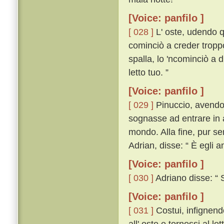
[Voice: panfilo ]
[ 028 ]
L' oste, udendo q
cominciò a creder tropp
spalla, lo 'ncominciò a d
letto tuo. ”
[Voice: panfilo ]
[ 029 ]
Pinuccio, avendo 
sognasse ad entrare in al
mondo. Alla fine, pur s
Adrian, disse: “ È egli a
[Voice: panfilo ]
[ 030 ]
Adriano disse: “ S
[Voice: panfilo ]
[ 031 ]
Costui, infignend
all' oste e tornossi al le