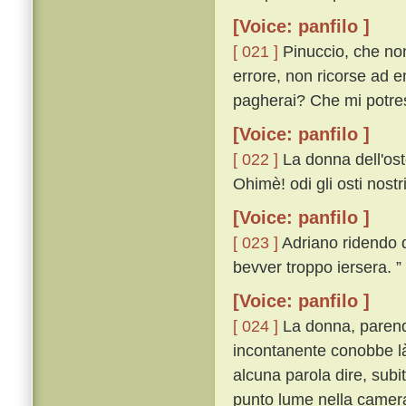
[Voice: panfilo ]
[ 021 ]
Pinuccio, che non
errore, non ricorse ad 
pagherai? Che mi potres
[Voice: panfilo ]
[ 022 ]
La donna dell'ost
Ohimè! odi gli osti nost
[Voice: panfilo ]
[ 023 ]
Adriano ridendo di
bevver troppo iersera. ”
[Voice: panfilo ]
[ 024 ]
La donna, parendo
incontanente conobbe là
alcuna parola dire, subi
punto lume nella camera 