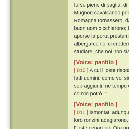
forse piene di paglia, di
Mugnon cavalcando per
Romagna tornassero, dat
buon uom picchiarono; i
aperse la porta prestame
albergarci: noi ci crede
studiare, che noi non sia
[Voice: panfilo ]
[ 010 ]
A cui l' oste risp
fatti uomini, come voi s
sopraggiunti, né tempo c
com'io potrò. ”
[Voice: panfilo ]
[ 011 ]
Ismontati adunque
loro ronzini adagiarono
l' oste cenarono. Ora no