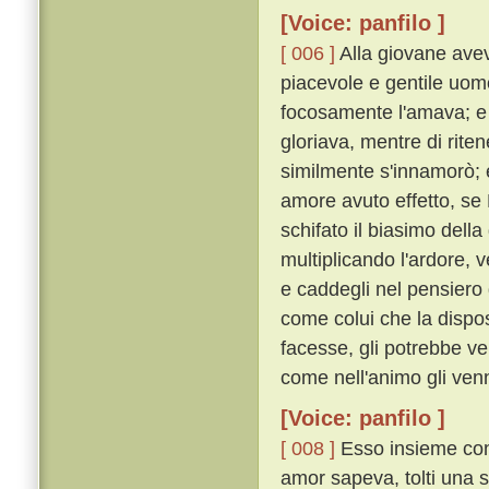
[Voice: panfilo ]
[ 006 ]
Alla giovane avev
piacevole e gentile uomo
focosamente l'amava; e e
gloriava, mentre di riten
similmente s'innamorò; e
amore avuto effetto, se
schifato il biasimo della
multiplicando l'ardore, 
e caddegli nel pensiero 
come colui che la dispo
facesse, gli potrebbe ve
come nell'animo gli ven
[Voice: panfilo ]
[ 008 ]
Esso insieme con
amor sapeva, tolti una se