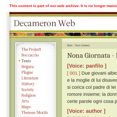
This content is part of our web archive. It is no longer mai
Main
Texts (Italian)
Nona Giornata - 
[Voice: panfilo ]
[ 001 ]
Due giovani alberg
e la moglie di lui disave
si corica col padre di l
romore insieme; la donna,
certe parole ogni cosa p
[Voice: author ]