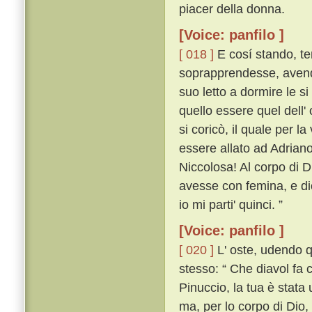
piacer della donna.
[Voice: panfilo ]
[ 018 ]
E cosí stando, te
soprapprendesse, avendo
suo letto a dormire le si
quello essere quel dell' 
si coricò, il quale per l
essere allato ad Adriano
Niccolosa! Al corpo di D
avesse con femina, e dic
io mi parti' quinci. ”
[Voice: panfilo ]
[ 020 ]
L' oste, udendo q
stesso: “ Che diavol fa c
Pinuccio, la tua è stata 
ma, per lo corpo di Dio,