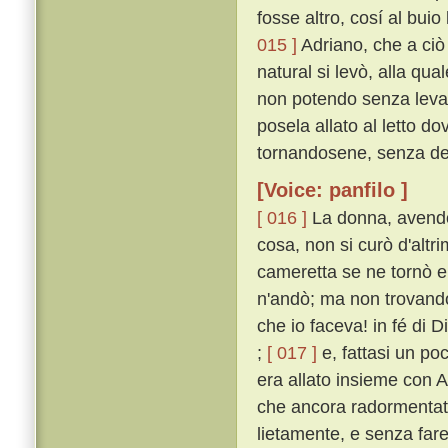
fosse altro, cosí al bui
015 ]
Adriano, che a ciò
natural si levò, alla qu
non potendo senza levarl
posela allato al letto d
tornandosene, senza della
[Voice: panfilo ]
[ 016 ]
La donna, avendo 
cosa, non si curò d'altr
cameretta se ne tornò e 
n'andò; ma non trovandov
che io faceva! in fé di D
;
[ 017 ]
e, fattasi un poc
era allato insieme con A
che ancora radormentato
lietamente, e senza fare