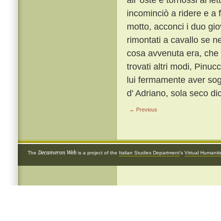
incominciò a ridere e a f
motto, acconci i duo giov
rimontati a cavallo se 
cosa avvenuta era, che d
trovati altri modi, Pinuc
lui fermamente aver sogn
d' Adriano, sola seco di
← Previous
Decameron Web
The
is a project of the
Italian Studies Department
's
Virtual Humanit