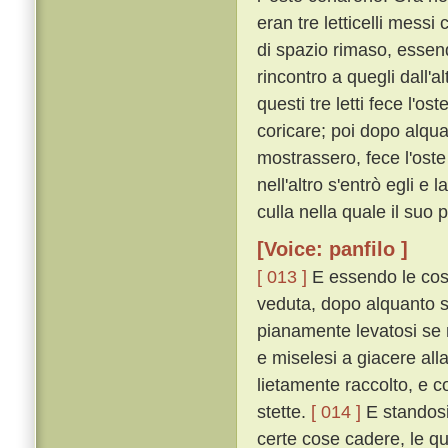
eran tre letticelli messi
di spazio rimaso, essend
rincontro a quegli dall'a
questi tre letti fece l'o
coricare; poi dopo alqu
mostrassero, fece l'oste 
nell'altro s'entrò egli e
culla nella quale il suo p
[Voice: panfilo ]
[ 013 ]
E essendo le cos
veduta, dopo alquanto 
pianamente levatosi se n
e miselesi a giacere all
lietamente raccolto, e c
stette.
[ 014 ]
E standosi
certe cose cadere, le qu