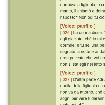
dormiva la figliuola, e co
marito, il chiamò e doma
rispose: “ Non odi tu ciò
[Voice: panfilo ]
[ 026 ]
La donna disse: “
egli giaciuto: ché io mi 
dormire; e tu se' una be
sognate la notte e andate
gran peccato che voi non
non si sta egli nel letto 
[Voice: panfilo ]
[ 027 ]
D'altra parte Ad
quella della figliuola ric
non va da attorno, ché qu
sogni per vere ti darann
mala notte! ”