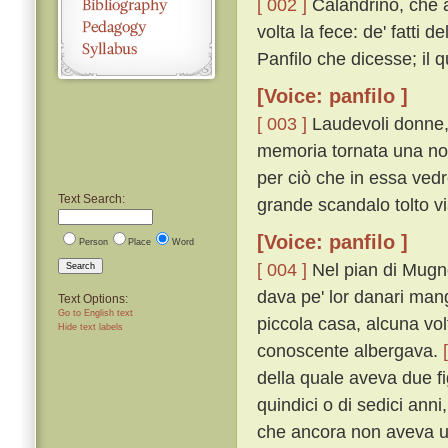
[ 002 ]
Calandrino, che al
volta la fece: de' fatti 
Panfilo che dicesse; il q
[Voice: panfilo ]
[ 003 ]
Laudevoli donne,
memoria tornata una nove
per ciò che in essa ve
Text Search:
grande scandalo tolto vi
[Voice: panfilo ]
Person
Place
Word
[ 004 ]
Nel pian di Mugno
Search
dava pe' lor danari ma
Text Options:
Go to English text
piccola casa, alcuna vo
Hide text labels
conoscente albergava.
della quale aveva due fig
quindici o di sedici anni
che ancora non aveva un