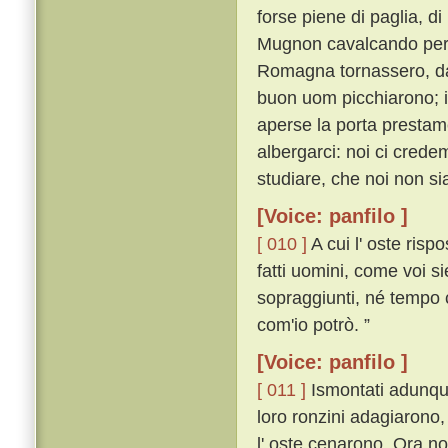
forse piene di paglia, di
Mugnon cavalcando per
Romagna tornassero, dat
buon uom picchiarono; i
aperse la porta prestame
albergarci: noi ci crede
studiare, che noi non sia
[Voice: panfilo ]
[ 010 ]
A cui l' oste risp
fatti uomini, come voi s
sopraggiunti, né tempo c
com'io potrò. ”
[Voice: panfilo ]
[ 011 ]
Ismontati adunque
loro ronzini adagiarono
l' oste cenarono. Ora no