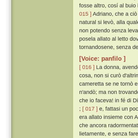
fosse altro, cosí al bui
015 ]
Adriano, che a ciò
natural si levò, alla qu
non potendo senza levarl
posela allato al letto d
tornandosene, senza della
[Voice: panfilo ]
[ 016 ]
La donna, avendo 
cosa, non si curò d'altr
cameretta se ne tornò e 
n'andò; ma non trovandov
che io faceva! in fé di D
;
[ 017 ]
e, fattasi un poc
era allato insieme con A
che ancora radormentato
lietamente, e senza fare