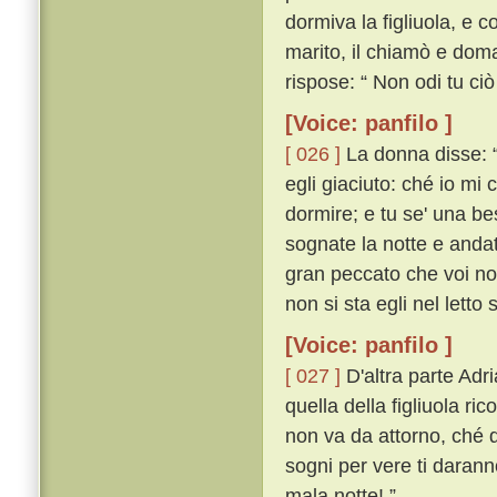
dormiva la figliuola, e co
marito, il chiamò e doma
rispose: “ Non odi tu ciò
[Voice: panfilo ]
[ 026 ]
La donna disse: “
egli giaciuto: ché io mi 
dormire; e tu se' una be
sognate la notte e andate
gran peccato che voi non
non si sta egli nel letto 
[Voice: panfilo ]
[ 027 ]
D'altra parte Ad
quella della figliuola ric
non va da attorno, ché qu
sogni per vere ti darann
mala notte! ”