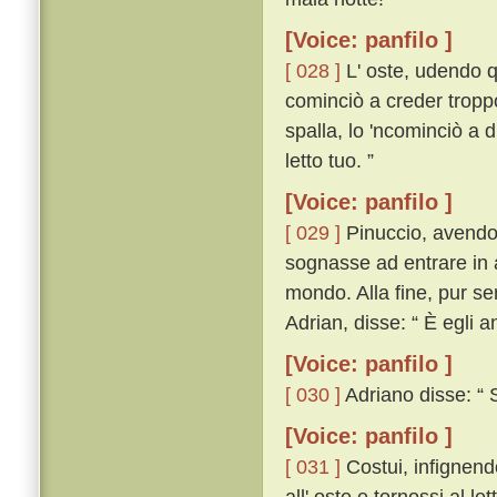
[Voice: panfilo ]
[ 028 ]
L' oste, udendo q
cominciò a creder tropp
spalla, lo 'ncominciò a d
letto tuo. ”
[Voice: panfilo ]
[ 029 ]
Pinuccio, avendo 
sognasse ad entrare in al
mondo. Alla fine, pur s
Adrian, disse: “ È egli a
[Voice: panfilo ]
[ 030 ]
Adriano disse: “ S
[Voice: panfilo ]
[ 031 ]
Costui, infignend
all' oste e tornossi al le