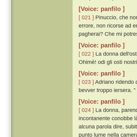
[Voice: panfilo ]
[ 021 ]
Pinuccio, che non
errore, non ricorse ad 
pagherai? Che mi potres
[Voice: panfilo ]
[ 022 ]
La donna dell'ost
Ohimè! odi gli osti nost
[Voice: panfilo ]
[ 023 ]
Adriano ridendo di
bevver troppo iersera. ”
[Voice: panfilo ]
[ 024 ]
La donna, parendo
incontanente conobbe là
alcuna parola dire, subi
punto lume nella camera 