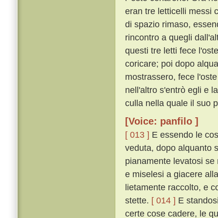
eran tre letticelli messi
di spazio rimaso, essend
rincontro a quegli dall'a
questi tre letti fece l'o
coricare; poi dopo alqu
mostrassero, fece l'oste 
nell'altro s'entrò egli e
culla nella quale il suo p
[Voice: panfilo ]
[ 013 ]
E essendo le cos
veduta, dopo alquanto 
pianamente levatosi se n
e miselesi a giacere all
lietamente raccolto, e c
stette.
[ 014 ]
E standosi
certe cose cadere, le qu