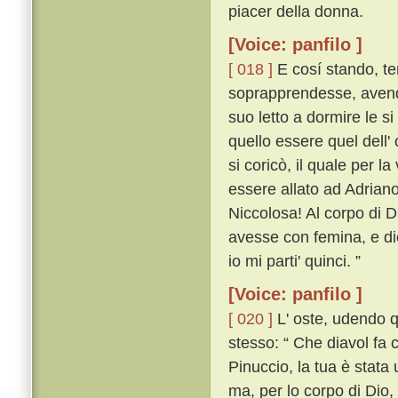
piacer della donna.
[Voice: panfilo ]
[ 018 ]
E cosí stando, te
soprapprendesse, avendo
suo letto a dormire le si
quello essere quel dell' 
si coricò, il quale per l
essere allato ad Adriano
Niccolosa! Al corpo di D
avesse con femina, e dic
io mi parti' quinci. ”
[Voice: panfilo ]
[ 020 ]
L' oste, udendo q
stesso: “ Che diavol fa c
Pinuccio, la tua è stata 
ma, per lo corpo di Dio,