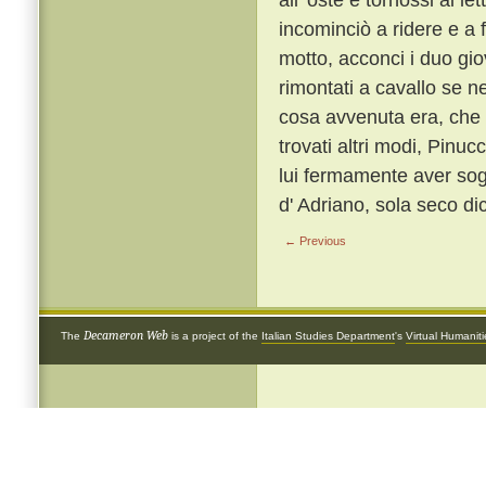
incominciò a ridere e a f
motto, acconci i duo giov
rimontati a cavallo se 
cosa avvenuta era, che d
trovati altri modi, Pinuc
lui fermamente aver sogn
d' Adriano, sola seco di
← Previous
Decameron Web
The
is a project of the
Italian Studies Department
's
Virtual Humanit