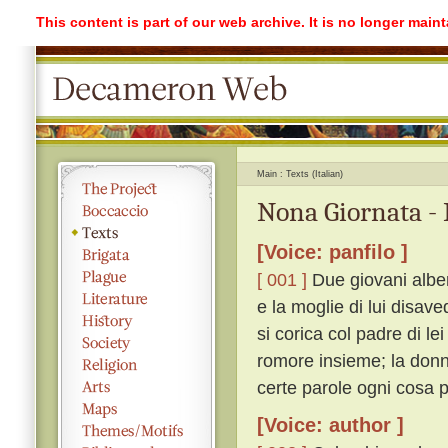
This content is part of our web archive. It is no longer mai
Main
Texts (Italian)
Nona Giornata - 
[Voice: panfilo ]
[ 001 ]
Due giovani alberg
e la moglie di lui disave
si corica col padre di l
romore insieme; la donna,
certe parole ogni cosa p
[Voice: author ]