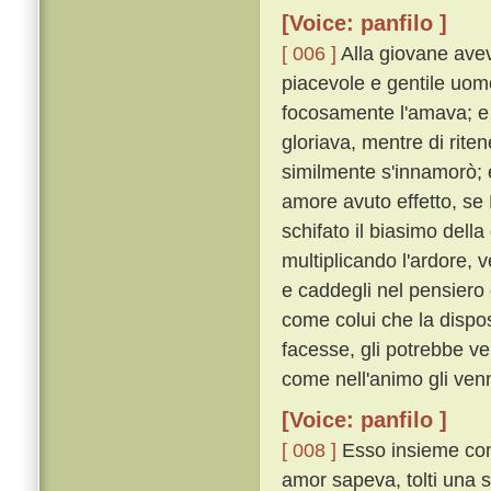
[Voice: panfilo ]
[ 006 ]
Alla giovane avev
piacevole e gentile uomo
focosamente l'amava; e e
gloriava, mentre di riten
similmente s'innamorò; e
amore avuto effetto, se
schifato il biasimo della
multiplicando l'ardore, 
e caddegli nel pensiero 
come colui che la dispo
facesse, gli potrebbe ve
come nell'animo gli ven
[Voice: panfilo ]
[ 008 ]
Esso insieme con
amor sapeva, tolti una se