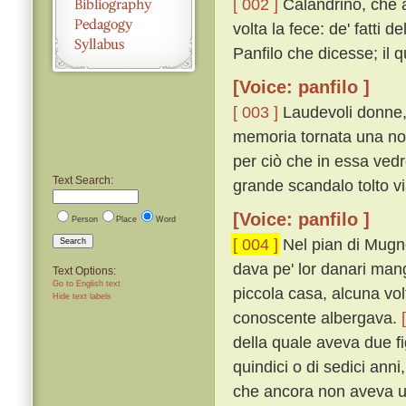
[ 002 ]
Calandrino, che al
volta la fece: de' fatti 
Panfilo che dicesse; il q
[Voice: panfilo ]
[ 003 ]
Laudevoli donne,
memoria tornata una nove
per ciò che in essa ve
Text Search:
grande scandalo tolto vi
[Voice: panfilo ]
Person
Place
Word
[ 004 ]
Nel pian di Mugno
Search
dava pe' lor danari ma
Text Options:
Go to English text
piccola casa, alcuna vo
Hide text labels
conoscente albergava.
della quale aveva due fig
quindici o di sedici anni
che ancora non aveva un