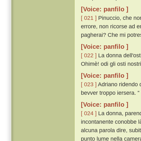
[Voice: panfilo ]
[ 021 ]
Pinuccio, che non
errore, non ricorse ad 
pagherai? Che mi potres
[Voice: panfilo ]
[ 022 ]
La donna dell'ost
Ohimè! odi gli osti nost
[Voice: panfilo ]
[ 023 ]
Adriano ridendo di
bevver troppo iersera. ”
[Voice: panfilo ]
[ 024 ]
La donna, parendo
incontanente conobbe là
alcuna parola dire, subi
punto lume nella camera 