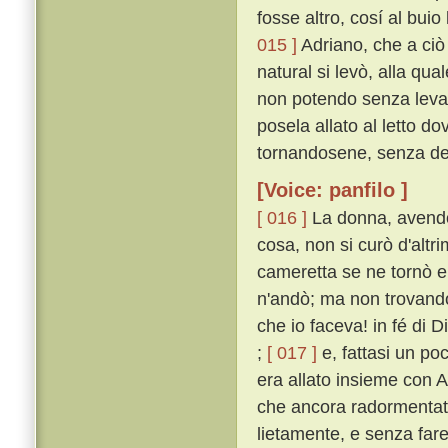
fosse altro, cosí al bui
015 ]
Adriano, che a ciò
natural si levò, alla qu
non potendo senza levarl
posela allato al letto d
tornandosene, senza della
[Voice: panfilo ]
[ 016 ]
La donna, avendo 
cosa, non si curò d'altr
cameretta se ne tornò e 
n'andò; ma non trovandov
che io faceva! in fé di D
;
[ 017 ]
e, fattasi un poc
era allato insieme con A
che ancora radormentato
lietamente, e senza fare