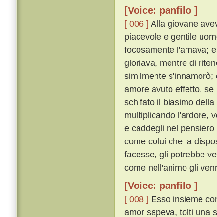
[Voice: panfilo ]
[ 006 ]
Alla giovane avev
piacevole e gentile uomo
focosamente l'amava; e e
gloriava, mentre di riten
similmente s'innamorò; e
amore avuto effetto, se
schifato il biasimo della
multiplicando l'ardore, 
e caddegli nel pensiero 
come colui che la dispo
facesse, gli potrebbe ve
come nell'animo gli ven
[Voice: panfilo ]
[ 008 ]
Esso insieme con
amor sapeva, tolti una se