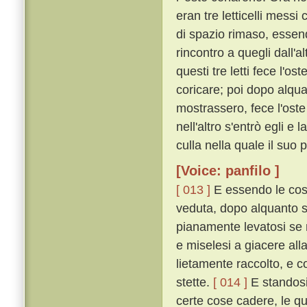
eran tre letticelli messi
di spazio rimaso, essend
rincontro a quegli dall'a
questi tre letti fece l'o
coricare; poi dopo alqu
mostrassero, fece l'oste 
nell'altro s'entrò egli e
culla nella quale il suo p
[Voice: panfilo ]
[ 013 ]
E essendo le cos
veduta, dopo alquanto 
pianamente levatosi se n
e miselesi a giacere all
lietamente raccolto, e c
stette.
[ 014 ]
E standosi
certe cose cadere, le qu