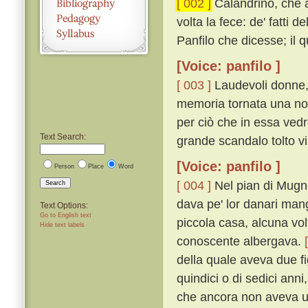
[ 002 ]
Calandrino, che al
volta la fece: de' fatti 
Panfilo che dicesse; il q
[Voice: panfilo ]
[ 003 ]
Laudevoli donne,
memoria tornata una nove
per ciò che in essa ve
Text Search:
grande scandalo tolto vi
[Voice: panfilo ]
Person
Place
Word
[ 004 ]
Nel pian di Mugno
Search
dava pe' lor danari ma
Text Options:
Go to English text
piccola casa, alcuna vo
Hide text labels
conoscente albergava.
della quale aveva due fig
quindici o di sedici anni
che ancora non aveva un