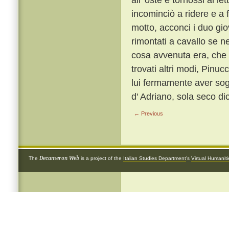
incominciò a ridere e a f
motto, acconci i duo giov
rimontati a cavallo se 
cosa avvenuta era, che d
trovati altri modi, Pinuc
lui fermamente aver sogn
d' Adriano, sola seco di
← Previous
Decameron Web
The
is a project of the
Italian Studies Department
's
Virtual Humanit