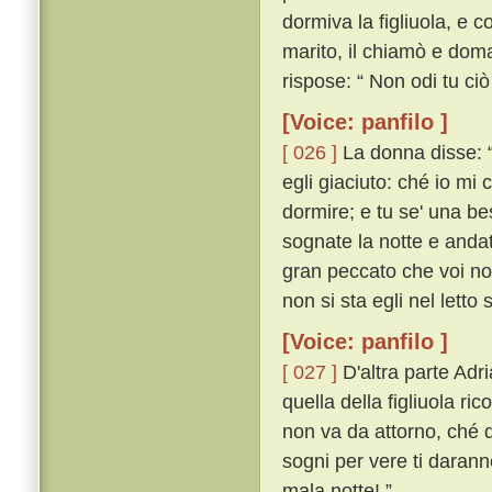
dormiva la figliuola, e co
marito, il chiamò e doma
rispose: “ Non odi tu ciò
[Voice: panfilo ]
[ 026 ]
La donna disse: “
egli giaciuto: ché io mi 
dormire; e tu se' una be
sognate la notte e andate
gran peccato che voi non
non si sta egli nel letto 
[Voice: panfilo ]
[ 027 ]
D'altra parte Ad
quella della figliuola ric
non va da attorno, ché qu
sogni per vere ti darann
mala notte! ”