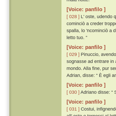
[Voice: panfilo ]
[ 028 ]
L' oste, udendo q
cominciò a creder tropp
spalla, lo 'ncominciò a d
letto tuo. ”
[Voice: panfilo ]
[ 029 ]
Pinuccio, avendo 
sognasse ad entrare in al
mondo. Alla fine, pur s
Adrian, disse: “ È egli a
[Voice: panfilo ]
[ 030 ]
Adriano disse: “ S
[Voice: panfilo ]
[ 031 ]
Costui, infignend
all' oste e tornossi al le