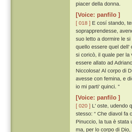
piacer della donna.
[Voice: panfilo ]
[ 018 ]
E cosí stando, te
soprapprendesse, avendo
suo letto a dormire le si
quello essere quel dell' 
si coricò, il quale per l
essere allato ad Adriano
Niccolosa! Al corpo di D
avesse con femina, e dic
io mi parti' quinci. ”
[Voice: panfilo ]
[ 020 ]
L' oste, udendo q
stesso: “ Che diavol fa c
Pinuccio, la tua è stata 
ma, per lo corpo di Dio,