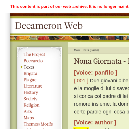
This content is part of our web archive. It is no longer mai
Main
Texts (Italian)
Nona Giornata - 
[Voice: panfilo ]
[ 001 ]
Due giovani alberg
e la moglie di lui disave
si corica col padre di l
romore insieme; la donna,
certe parole ogni cosa p
[Voice: author ]