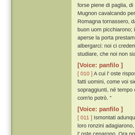
forse piene di paglia, di
Mugnon cavalcando per
Romagna tornassero, dat
buon uom picchiarono; i
aperse la porta prestame
albergarci: noi ci crede
studiare, che noi non sia
[Voice: panfilo ]
[ 010 ]
A cui l' oste risp
fatti uomini, come voi s
sopraggiunti, né tempo c
com'io potrò. ”
[Voice: panfilo ]
[ 011 ]
Ismontati adunque
loro ronzini adagiarono
l' oste cenarono. Ora no