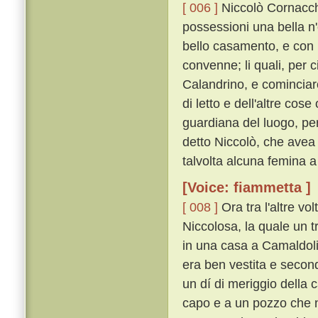
[ 006 ]
Niccolò Cornacchin
possessioni una bella n
bello casamento, e con 
convenne; li quali, per 
Calandrino, e cominciar
di letto e dell'altre co
guardiana del luogo, per 
detto Niccolò, che avea
talvolta alcuna femina a
[Voice: fiammetta ]
[ 008 ]
Ora tra l'altre v
Niccolosa, la quale un t
in una casa a Camaldoli
era ben vestita e secon
un dí di meriggio della c
capo e a un pozzo che ne