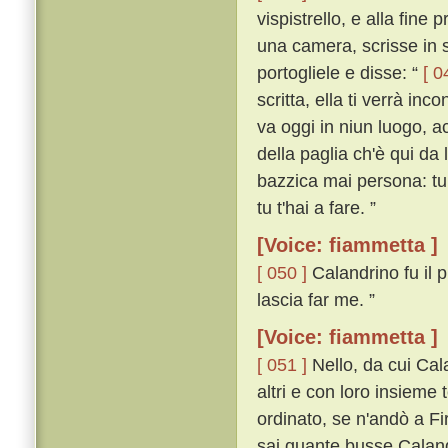
vispistrello, e alla fine p
una camera, scrisse in s
portogliele e disse: “
[ 0
scritta, ella ti verrà in
va oggi in niun luogo, a
della paglia ch'è qui da 
bazzica mai persona: tu 
tu t'hai a fare. ”
[Voice: fiammetta ]
[ 050 ]
Calandrino fu il p
lascia far me. ”
[Voice: fiammetta ]
[ 051 ]
Nello, da cui Cal
altri e con loro insieme
ordinato, se n'andò a Fi
sai quante busse Calandri