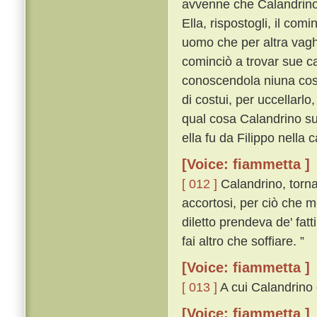
avvenne che Calandrino
Ella, rispostogli, il co
uomo che per altra vagh
cominciò a trovar sue c
conoscendola niuna cosa
di costui, per uccellarlo
qual cosa Calandrino sub
ella fu da Filippo nella
[Voice: fiammetta ]
[ 012 ]
Calandrino, torna
accortosi, per ciò che 
diletto prendeva de' fat
fai altro che soffiare. ”
[Voice: fiammetta ]
[ 013 ]
A cui Calandrino d
[Voice: fiammetta ]