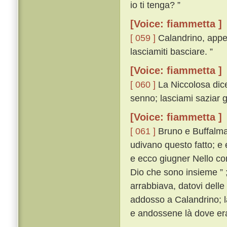
io ti tenga? ”
[Voice: fiammetta ]
[ 059 ]
Calandrino, appe
lasciamiti basciare. ”
[Voice: fiammetta ]
[ 060 ]
La Niccolosa dicev
senno; lasciami saziar gl
[Voice: fiammetta ]
[ 061 ]
Bruno e Buffalmac
udivano questo fatto; e
e ecco giugner Nello co
Dio che sono insieme ” 
arrabbiava, datovi delle
addosso a Calandrino; l
e andossene là dove era