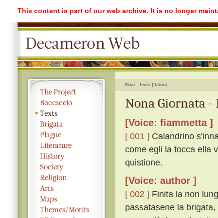
This content is part of our web archive. It is no longer mai
Main
Texts (Italian)
Nona Giornata - 
[Voice: fiammetta ]
[ 001 ]
Calandrino s'inna
come egli la tocca ella 
quistione.
[Voice: author ]
[ 002 ]
Finita la non lung
passatasene la brigata, 