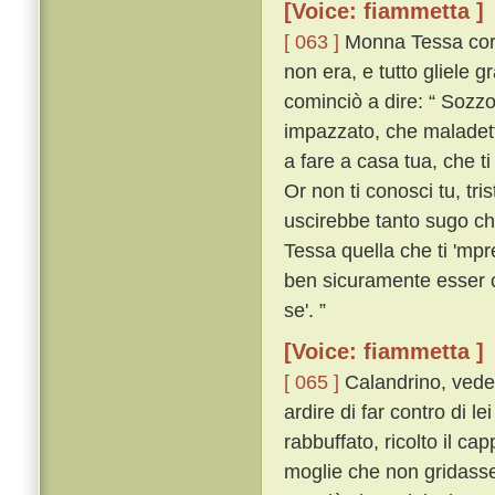
[Voice: fiammetta ]
[ 063 ]
Monna Tessa corse
non era, e tutto gliele gr
cominciò a dire: “ Sozz
impazzato, che maladetto
a fare a casa tua, che t
Or non ti conosci tu, tri
uscirebbe tanto sugo che
Tessa quella che ti 'mpr
ben sicuramente esser c
se'. ”
[Voice: fiammetta ]
[ 065 ]
Calandrino, veden
ardire di far contro di l
rabbuffato, ricolto il c
moglie che non gridasse 