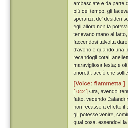
ambasciate e da parte di 
piú del tempo, gli faceva
speranza de' desideri su
egli allora non la potev
tenevano mano al fatto, 
faccendosi talvolta dar
d'avorio e quando una bo
recandogli cotali anellet
maravigliosa festa; e ol
onoretti, acciò che sollici
[Voice: fiammetta ]
[ 042 ]
Ora, avendol ten
fatto, vedendo Calandrin
non recasse a effetto il 
gli potesse venire, comi
qual cosa, essendovi la