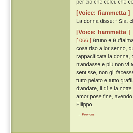
per ciò che colei, che co
[Voice: fiammetta ]
La donna disse: “ Sia, c
[Voice: fiammetta ]
[ 066 ]
Bruno e Buffalmac
cosa riso a lor senno, 
rappacificata la donna, 
n'andasse e piú non vi t
sentisse, non gli faces
tutto pelato e tutto gra
d'andare, il dí e la notte
amor pose fine, avendo 
Filippo.
← Previous