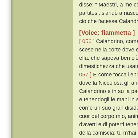
disse: “ Maestri, a me c
partitosi, s'andò a nasc
ciò che facesse Calandr
[Voice: fiammetta ]
[ 056 ]
Calandrino, come 
scese nella corte dove eg
ella, che sapeva ben ciò
dimestichezza che usata 
057 ]
E come tocca l'ebbe
dove la Niccolosa gli an
Calandrino e in su la pag
e tenendogli le mani in 
come un suo gran disid
cuor del corpo mio, ani
d'averti e di poterti ten
della camiscia; tu m'hai 