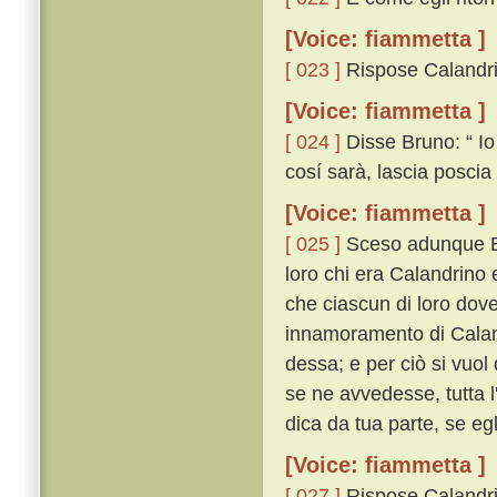
[Voice: fiammetta ]
[ 023 ]
Rispose Calandrin
[Voice: fiammetta ]
[ 024 ]
Disse Bruno: “ Io
cosí sarà, lascia poscia 
[Voice: fiammetta ]
[ 025 ]
Sceso adunque Bru
loro chi era Calandrino 
che ciascun di loro dove
innamoramento di Cala
dessa; e per ciò si vuol
se ne avvedesse, tutta l
dica da tua parte, se egl
[Voice: fiammetta ]
[ 027 ]
Rispose Calandrino