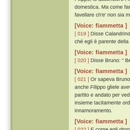
domestica. Ma come far
favellare ch'e' non sia m
[Voice: fiammetta ]
[ 019 ]
Disse Calandrino:
ché egli è parente della
[Voice: fiammetta ]
[ 020 ]
Disse Bruno: “ Ben
[Voice: fiammetta ]
[ 021 ]
Or sapeva Bruno c
anche Filippo gliele av
partito e andato per ve
insieme tacitamente ord
innamoramento.
[Voice: fiammetta ]
[ 022 ]
E come egli ritor