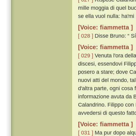
mille moggia di quel bu
se ella vuol nulla: ha'mi
[Voice: fiammetta ]
[ 028 ]
Disse Bruno: “ Sí,
[Voice: fiammetta ]
[ 029 ]
Venuta l'ora dell
discesi, essendovi Filipp
posero a stare; dove Cal
nuovi atti del mondo, ta
d'altra parte, ogni cos
informazione avuta da B
Calandrino. Filippo con 
avvedersi di questo fatt
[Voice: fiammetta ]
[ 031 ]
Ma pur dopo alqua