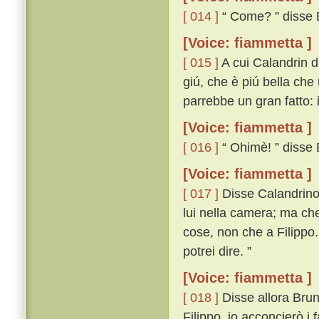
[ 014 ]
“ Come? ” disse 
[Voice: fiammetta ]
[ 015 ]
A cui Calandrin di
giú, che è piú bella che
parrebbe un gran fatto: 
[Voice: fiammetta ]
[ 016 ]
“ Ohimè! ” disse B
[Voice: fiammetta ]
[ 017 ]
Disse Calandrino: 
lui nella camera; ma che 
cose, non che a Filippo. I
potrei dire. ”
[Voice: fiammetta ]
[ 018 ]
Disse allora Bruno:
Filippo, io acconcierò i 