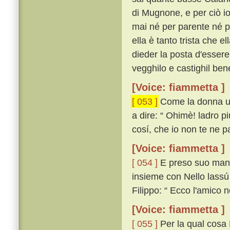
di Mugnone, e per ciò io
mai né per parente né p
ella è tanto trista che e
dieder la posta d'essere
vegghilo e castighil bene
[Voice: fiammetta ]
[ 053 ]
Come la donna udí
a dire: “ Ohimè! ladro pi
cosí, che io non te ne pa
[Voice: fiammetta ]
[ 054 ]
E preso suo mante
insieme con Nello lassú
Filippo: “ Ecco l'amico n
[Voice: fiammetta ]
[ 055 ]
Per la qual cosa 