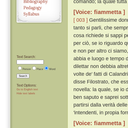
comandò; la quale tutta 
[Voice: fiammetta ]
[ 003 ]
Gentilissime donn
tanto si parli, che semp
cosa richiede si sappi 
per ciò, se io riguardo 
e non per altro ci siamo
Text Search:
abbia e luogo e tempo de
dilettar non debbia altr
Person
Place
Word
volte de' fatti di Caland
Search
disse Filostrato, che ess
Text Options:
novella: la quale, se io 
Go to English text
Hide text labels
ben saputo e saprei sott
partirsi dalla verità del
'intendenti, in propia for
[Voice: fiammetta ]