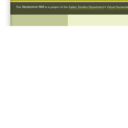
Decameron Web
The
is a project of the
Italian Studies Department
's
Virtual Humanit