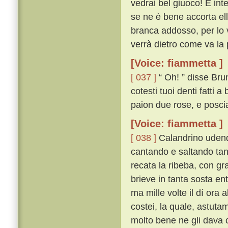
vedrai bel giuoco! E int
se ne è bene accorta ell
branca addosso, per lo v
verrà dietro come va la p
[Voice: fiammetta ]
[ 037 ]
“ Oh! ” disse Brun
cotesti tuoi denti fatti
paion due rose, e poscia
[Voice: fiammetta ]
[ 038 ]
Calandrino udendo
cantando e saltando tan
recata la ribeba, con gra
brieve in tanta sosta en
ma mille volte il dí ora 
costei, la quale, astu
molto bene ne gli dava