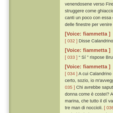
venendosene verso Firenz
struggere come ghiaccio a
canti un poco con essa d
delle finestre per venire 
[Voice: fiammetta ]
[ 032 ]
Disse Calandrino: 
[Voice: fiammetta ]
[ 033 ]
“ Sí ” rispose Br
[Voice: fiammetta ]
[ 034 ]
A cui Calandrino d
certo, sozio, io m'avveg
035 ]
Chi avrebbe saputo,
donna come è costei? A 
marina, che tutto il dí 
tre man di noccioli.
[ 036