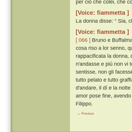
per ciò che colei, che co
[Voice: fiammetta ]
La donna disse: “ Sia, c
[Voice: fiammetta ]
[ 066 ]
Bruno e Buffalmac
cosa riso a lor senno, 
rappacificata la donna, 
n'andasse e piú non vi t
sentisse, non gli faces
tutto pelato e tutto gra
d'andare, il dí e la notte
amor pose fine, avendo 
Filippo.
← Previous