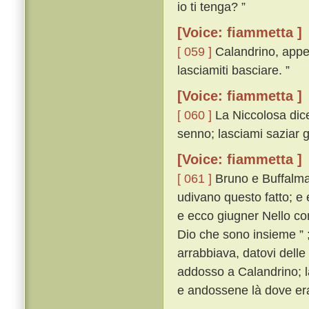
io ti tenga? ”
[Voice: fiammetta ]
[ 059 ]
Calandrino, appe
lasciamiti basciare. ”
[Voice: fiammetta ]
[ 060 ]
La Niccolosa dicev
senno; lasciami saziar gl
[Voice: fiammetta ]
[ 061 ]
Bruno e Buffalmac
udivano questo fatto; e
e ecco giugner Nello co
Dio che sono insieme ” 
arrabbiava, datovi delle
addosso a Calandrino; l
e andossene là dove era