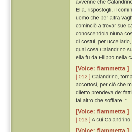
avvenne che Calandrino
Ella, rispostogli, il co
uomo che per altra vagh
cominciò a trovar sue c
conoscendola niuna cosa
di costui, per uccellarlo
qual cosa Calandrino sub
ella fu da Filippo nella
[Voice: fiammetta ]
[ 012 ]
Calandrino, torna
accortosi, per ciò che 
diletto prendeva de' fat
fai altro che soffiare. ”
[Voice: fiammetta ]
[ 013 ]
A cui Calandrino d
[Voice: fiammetta ]