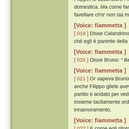
domestica. Ma come far
favellare ch'e' non sia m
[Voice: fiammetta ]
[ 019 ]
Disse Calandrino:
ché egli è parente della
[Voice: fiammetta ]
[ 020 ]
Disse Bruno: “ Ben
[Voice: fiammetta ]
[ 021 ]
Or sapeva Bruno c
anche Filippo gliele av
partito e andato per ve
insieme tacitamente ord
innamoramento.
[Voice: fiammetta ]
[ 022 ]
E come egli ritor