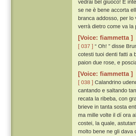
vedrai bel giuoco! E int
se ne è bene accorta ell
branca addosso, per lo v
verrà dietro come va la p
[Voice: fiammetta ]
[ 037 ]
“ Oh! ” disse Brun
cotesti tuoi denti fatti
paion due rose, e poscia
[Voice: fiammetta ]
[ 038 ]
Calandrino udendo
cantando e saltando tan
recata la ribeba, con gra
brieve in tanta sosta en
ma mille volte il dí ora 
costei, la quale, astu
molto bene ne gli dava