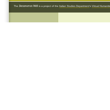
Decameron Web
The
is a project of the
Italian Studies Department
's
Virtual Humanit