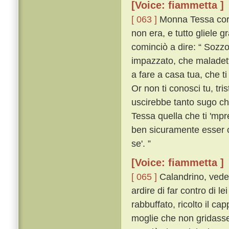
[Voice: fiammetta ]
[ 063 ]
Monna Tessa corse
non era, e tutto gliele gr
cominciò a dire: “ Sozz
impazzato, che maladetto
a fare a casa tua, che t
Or non ti conosci tu, tri
uscirebbe tanto sugo che
Tessa quella che ti 'mpr
ben sicuramente esser c
se'. ”
[Voice: fiammetta ]
[ 065 ]
Calandrino, veden
ardire di far contro di l
rabbuffato, ricolto il c
moglie che non gridasse 