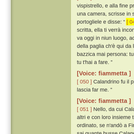
vispistrello, e alla fine p
una camera, scrisse in s
portogliele e disse: “
[ 0
scritta, ella ti verrà in
va oggi in niun luogo, a
della paglia ch'è qui da 
bazzica mai persona: tu 
tu t'hai a fare. ”
[Voice: fiammetta ]
[ 050 ]
Calandrino fu il p
lascia far me. ”
[Voice: fiammetta ]
[ 051 ]
Nello, da cui Cal
altri e con loro insieme
ordinato, se n'andò a Fi
sai quante busse Calandri