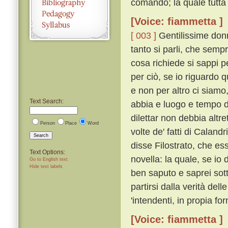
comandò; la quale tutta 
[Voice: fiammetta ]
[ 003 ]
Gentilissime donn
tanto si parli, che semp
cosa richiede si sappi 
per ciò, se io riguardo 
e non per altro ci siamo
Text Search:
abbia e luogo e tempo de
dilettar non debbia altr
Person
Place
Word
volte de' fatti di Caland
Search
disse Filostrato, che ess
Text Options:
novella: la quale, se io 
Go to English text
Hide text labels
ben saputo e saprei sott
partirsi dalla verità del
'intendenti, in propia for
[Voice: fiammetta ]