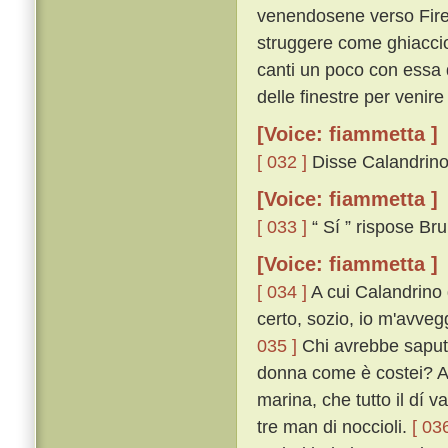
venendosene verso Firenz
struggere come ghiaccio a
canti un poco con essa d
delle finestre per venire 
[Voice: fiammetta ]
[ 032 ]
Disse Calandrino: 
[Voice: fiammetta ]
[ 033 ]
“ Sí ” rispose Br
[Voice: fiammetta ]
[ 034 ]
A cui Calandrino d
certo, sozio, io m'avveg
035 ]
Chi avrebbe saputo,
donna come è costei? A 
marina, che tutto il dí 
tre man di noccioli.
[ 036