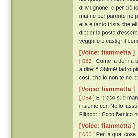
di Mugnone, e per ciò io
mai né per parente né p
ella è tanto trista che e
dieder la posta d'essere
vegghilo e castighil bene
[Voice: fiammetta ]
[ 053 ]
Come la donna udí
a dire: “ Ohimè! ladro pi
cosí, che io non te ne pa
[Voice: fiammetta ]
[ 054 ]
E preso suo mante
insieme con Nello lassú
Filippo: “ Ecco l'amico n
[Voice: fiammetta ]
[ 055 ]
Per la qual cosa 