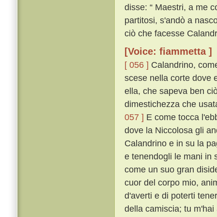
disse: “ Maestri, a me c
partitosi, s'andò a nasc
ciò che facesse Calandr
[Voice: fiammetta ]
[ 056 ]
Calandrino, come 
scese nella corte dove eg
ella, che sapeva ben ciò
dimestichezza che usata 
057 ]
E come tocca l'ebbe
dove la Niccolosa gli an
Calandrino e in su la pag
e tenendogli le mani in 
come un suo gran disid
cuor del corpo mio, ani
d'averti e di poterti ten
della camiscia; tu m'hai 