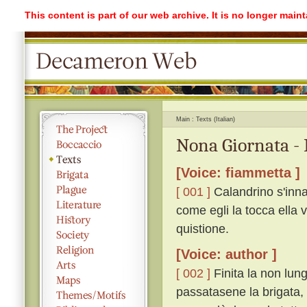
This content is part of our web archive. It is no longer mai
Main
Texts (Italian)
Nona Giornata - 
[Voice: fiammetta ]
[ 001 ]
Calandrino s'inna
come egli la tocca ella 
quistione.
[Voice: author ]
[ 002 ]
Finita la non lung
passatasene la brigata, 