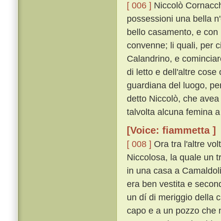
[ 006 ]
Niccolò Cornacchin
possessioni una bella n
bello casamento, e con 
convenne; li quali, per 
Calandrino, e cominciar
di letto e dell'altre co
guardiana del luogo, per 
detto Niccolò, che avea
talvolta alcuna femina a
[Voice: fiammetta ]
[ 008 ]
Ora tra l'altre v
Niccolosa, la quale un t
in una casa a Camaldoli
era ben vestita e secon
un dí di meriggio della c
capo e a un pozzo che ne