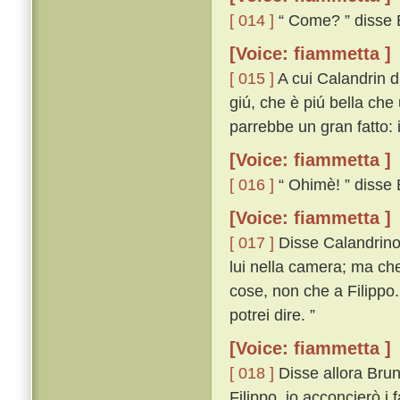
[ 014 ]
“ Come? ” disse 
[Voice: fiammetta ]
[ 015 ]
A cui Calandrin di
giú, che è piú bella che
parrebbe un gran fatto: 
[Voice: fiammetta ]
[ 016 ]
“ Ohimè! ” disse B
[Voice: fiammetta ]
[ 017 ]
Disse Calandrino: 
lui nella camera; ma che 
cose, non che a Filippo. I
potrei dire. ”
[Voice: fiammetta ]
[ 018 ]
Disse allora Bruno:
Filippo, io acconcierò i 