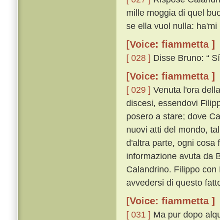
mille moggia di quel bu
se ella vuol nulla: ha'mi
[Voice: fiammetta ]
[ 028 ]
Disse Bruno: “ Sí,
[Voice: fiammetta ]
[ 029 ]
Venuta l'ora dell
discesi, essendovi Filipp
posero a stare; dove Cal
nuovi atti del mondo, ta
d'altra parte, ogni cos
informazione avuta da B
Calandrino. Filippo con 
avvedersi di questo fatt
[Voice: fiammetta ]
[ 031 ]
Ma pur dopo alqua