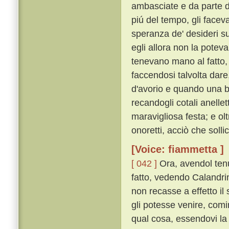
ambasciate e da parte di 
piú del tempo, gli faceva
speranza de' desideri su
egli allora non la potev
tenevano mano al fatto, 
faccendosi talvolta dar
d'avorio e quando una bo
recandogli cotali anellet
maravigliosa festa; e ol
onoretti, acciò che sollici
[Voice: fiammetta ]
[ 042 ]
Ora, avendol ten
fatto, vedendo Calandrin
non recasse a effetto il 
gli potesse venire, comi
qual cosa, essendovi la