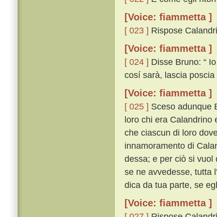
[Voice: fiammetta ]
[ 023 ]
Rispose Calandrin
[Voice: fiammetta ]
[ 024 ]
Disse Bruno: “ Io
cosí sarà, lascia poscia 
[Voice: fiammetta ]
[ 025 ]
Sceso adunque Bru
loro chi era Calandrino 
che ciascun di loro dove
innamoramento di Cala
dessa; e per ciò si vuol
se ne avvedesse, tutta l
dica da tua parte, se egl
[Voice: fiammetta ]
[ 027 ]
Rispose Calandrino