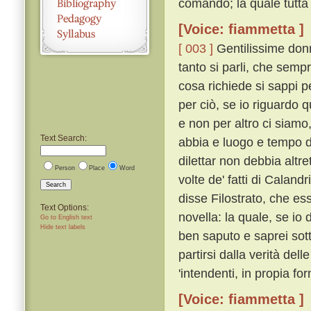
comandò; la quale tutta 
[Voice: fiammetta ]
[ 003 ]
Gentilissime donn
tanto si parli, che semp
cosa richiede si sappi 
per ciò, se io riguardo 
e non per altro ci siamo
Text Search:
abbia e luogo e tempo de
dilettar non debbia altr
Person
Place
Word
volte de' fatti di Caland
Search
disse Filostrato, che ess
Text Options:
novella: la quale, se io 
Go to English text
Hide text labels
ben saputo e saprei sott
partirsi dalla verità del
'intendenti, in propia for
[Voice: fiammetta ]