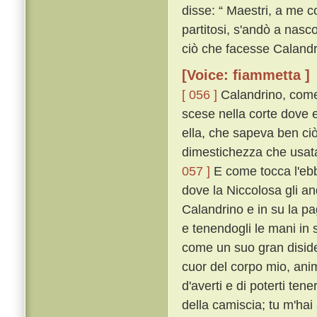
disse: “ Maestri, a me c
partitosi, s'andò a nasc
ciò che facesse Calandr
[Voice: fiammetta ]
[ 056 ]
Calandrino, come 
scese nella corte dove eg
ella, che sapeva ben ciò
dimestichezza che usata 
057 ]
E come tocca l'ebbe
dove la Niccolosa gli an
Calandrino e in su la pag
e tenendogli le mani in 
come un suo gran disid
cuor del corpo mio, ani
d'averti e di poterti ten
della camiscia; tu m'hai 