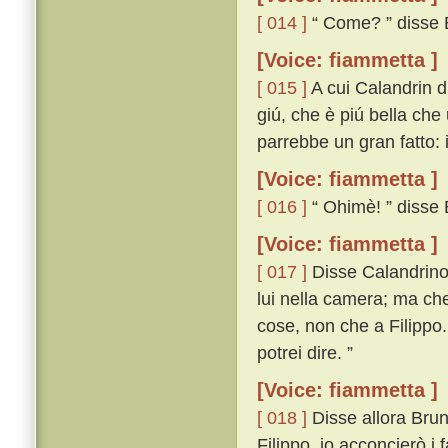
[ 014 ]
“ Come? ” disse 
[Voice: fiammetta ]
[ 015 ]
A cui Calandrin di
giú, che è piú bella che
parrebbe un gran fatto: 
[Voice: fiammetta ]
[ 016 ]
“ Ohimè! ” disse B
[Voice: fiammetta ]
[ 017 ]
Disse Calandrino: 
lui nella camera; ma che 
cose, non che a Filippo. I
potrei dire. ”
[Voice: fiammetta ]
[ 018 ]
Disse allora Bruno:
Filippo, io acconcierò i 