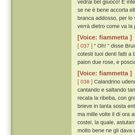
vedrai bel giuoco! E int
se ne è bene accorta ell
branca addosso, per lo v
verrà dietro come va la p
[Voice: fiammetta ]
[ 037 ]
“ Oh! ” disse Brun
cotesti tuoi denti fatti
paion due rose, e poscia
[Voice: fiammetta ]
[ 038 ]
Calandrino udendo
cantando e saltando tan
recata la ribeba, con gra
brieve in tanta sosta en
ma mille volte il dí ora 
costei, la quale, astu
molto bene ne gli dava