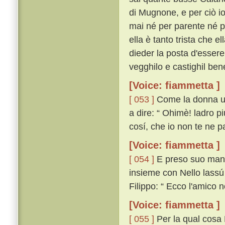
di Mugnone, e per ciò io
mai né per parente né p
ella è tanto trista che e
dieder la posta d'essere
vegghilo e castighil bene
[Voice: fiammetta ]
[ 053 ]
Come la donna udí
a dire: “ Ohimè! ladro pi
cosí, che io non te ne pa
[Voice: fiammetta ]
[ 054 ]
E preso suo mante
insieme con Nello lassú
Filippo: “ Ecco l'amico n
[Voice: fiammetta ]
[ 055 ]
Per la qual cosa 