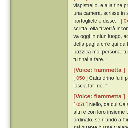
vispistrello, e alla fine p
una camera, scrisse in s
portogliele e disse: “
[ 0
scritta, ella ti verrà in
va oggi in niun luogo, a
della paglia ch'è qui da 
bazzica mai persona: tu 
tu t'hai a fare. ”
[Voice: fiammetta ]
[ 050 ]
Calandrino fu il p
lascia far me. ”
[Voice: fiammetta ]
[ 051 ]
Nello, da cui Cal
altri e con loro insieme
ordinato, se n'andò a Fi
sai quante busse Calandri