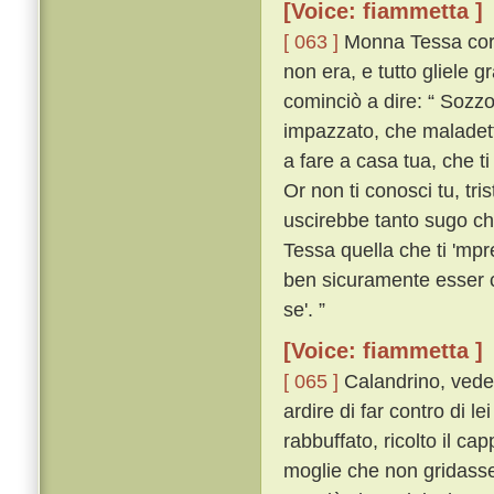
[Voice: fiammetta ]
[ 063 ]
Monna Tessa corse
non era, e tutto gliele gr
cominciò a dire: “ Sozz
impazzato, che maladetto
a fare a casa tua, che t
Or non ti conosci tu, tri
uscirebbe tanto sugo che
Tessa quella che ti 'mpr
ben sicuramente esser c
se'. ”
[Voice: fiammetta ]
[ 065 ]
Calandrino, veden
ardire di far contro di l
rabbuffato, ricolto il c
moglie che non gridasse 