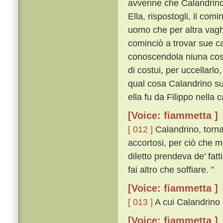
avvenne che Calandrino
Ella, rispostogli, il co
uomo che per altra vagh
cominciò a trovar sue c
conoscendola niuna cosa
di costui, per uccellarlo
qual cosa Calandrino sub
ella fu da Filippo nella
[Voice: fiammetta ]
[ 012 ]
Calandrino, torna
accortosi, per ciò che 
diletto prendeva de' fat
fai altro che soffiare. ”
[Voice: fiammetta ]
[ 013 ]
A cui Calandrino d
[Voice: fiammetta ]