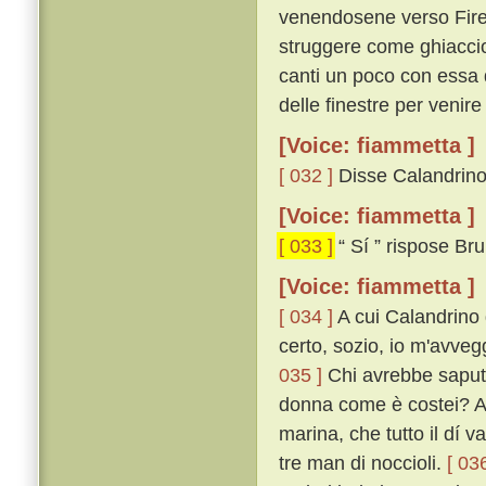
venendosene verso Firenz
struggere come ghiaccio a
canti un poco con essa d
delle finestre per venire 
[Voice: fiammetta ]
[ 032 ]
Disse Calandrino: 
[Voice: fiammetta ]
[ 033 ]
“ Sí ” rispose Br
[Voice: fiammetta ]
[ 034 ]
A cui Calandrino d
certo, sozio, io m'avveg
035 ]
Chi avrebbe saputo,
donna come è costei? A 
marina, che tutto il dí 
tre man di noccioli.
[ 036