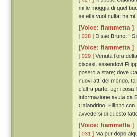
mille moggia di quel bu
se ella vuol nulla: ha'mi
[Voice: fiammetta ]
[ 028 ]
Disse Bruno: “ Sí,
[Voice: fiammetta ]
[ 029 ]
Venuta l'ora dell
discesi, essendovi Filipp
posero a stare; dove Cal
nuovi atti del mondo, ta
d'altra parte, ogni cos
informazione avuta da B
Calandrino. Filippo con 
avvedersi di questo fatt
[Voice: fiammetta ]
[ 031 ]
Ma pur dopo alqua