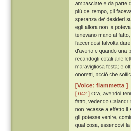
ambasciate e da parte di 
piú del tempo, gli faceva
speranza de' desideri su
egli allora non la potev
tenevano mano al fatto, 
faccendosi talvolta dar
d'avorio e quando una bo
recandogli cotali anellet
maravigliosa festa; e ol
onoretti, acciò che sollici
[Voice: fiammetta ]
[ 042 ]
Ora, avendol ten
fatto, vedendo Calandrin
non recasse a effetto il 
gli potesse venire, comi
qual cosa, essendovi la