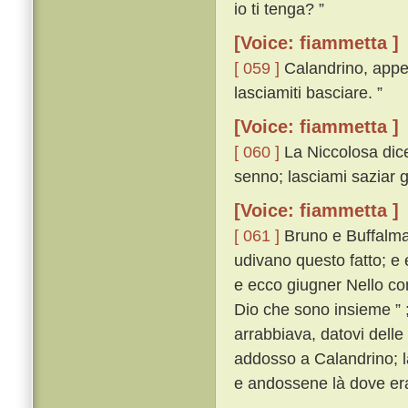
io ti tenga? ”
[Voice: fiammetta ]
[ 059 ]
Calandrino, appe
lasciamiti basciare. ”
[Voice: fiammetta ]
[ 060 ]
La Niccolosa dicev
senno; lasciami saziar gl
[Voice: fiammetta ]
[ 061 ]
Bruno e Buffalmac
udivano questo fatto; e
e ecco giugner Nello co
Dio che sono insieme ” 
arrabbiava, datovi delle
addosso a Calandrino; l
e andossene là dove era