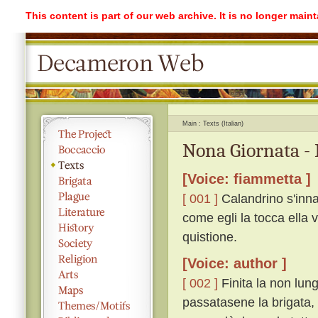
This content is part of our web archive. It is no longer mai
Main
Texts (Italian)
Nona Giornata - 
[Voice: fiammetta ]
[ 001 ]
Calandrino s'inna
come egli la tocca ella 
quistione.
[Voice: author ]
[ 002 ]
Finita la non lung
passatasene la brigata, 