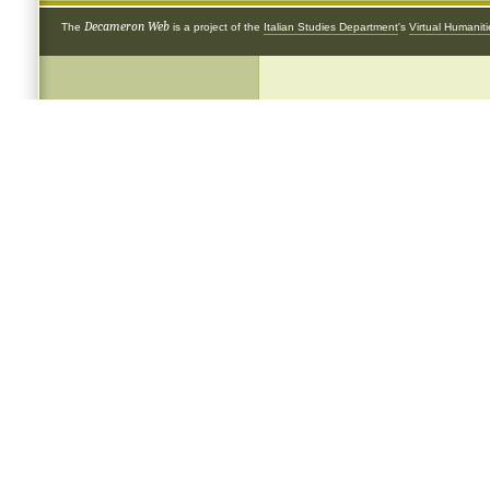
Decameron Web
The
is a project of the
Italian Studies Department
's
Virtual Humanit