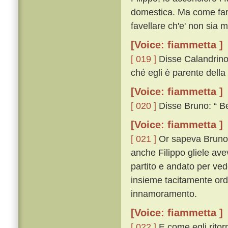
domestica. Ma come far
favellare ch'e' non sia m
[Voice: fiammetta ]
[ 019 ]
Disse Calandrino:
ché egli è parente della
[Voice: fiammetta ]
[ 020 ]
Disse Bruno: “ Ben
[Voice: fiammetta ]
[ 021 ]
Or sapeva Bruno c
anche Filippo gliele av
partito e andato per ve
insieme tacitamente ord
innamoramento.
[Voice: fiammetta ]
[ 022 ]
E come egli ritor