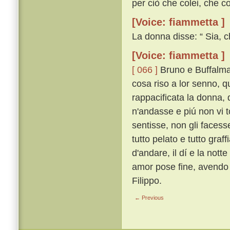
per ciò che colei, che co
[Voice: fiammetta ]
La donna disse: “ Sia, c
[Voice: fiammetta ]
[ 066 ]
Bruno e Buffalmac
cosa riso a lor senno, 
rappacificata la donna, 
n'andasse e piú non vi t
sentisse, non gli faces
tutto pelato e tutto gra
d'andare, il dí e la notte
amor pose fine, avendo 
Filippo.
← Previous