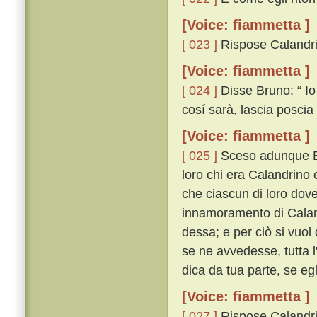
[Voice: fiammetta ]
[ 023 ]
Rispose Calandrin
[Voice: fiammetta ]
[ 024 ]
Disse Bruno: “ Io
cosí sarà, lascia poscia 
[Voice: fiammetta ]
[ 025 ]
Sceso adunque Bru
loro chi era Calandrino 
che ciascun di loro dove
innamoramento di Cala
dessa; e per ciò si vuol
se ne avvedesse, tutta l
dica da tua parte, se egl
[Voice: fiammetta ]
[ 027 ]
Rispose Calandrino