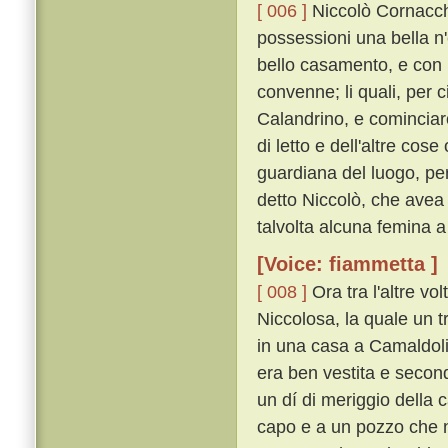
[ 006 ]
Niccolò Cornacchin
possessioni una bella n
bello casamento, e con 
convenne; li quali, per 
Calandrino, e cominciar
di letto e dell'altre co
guardiana del luogo, per 
detto Niccolò, che avea
talvolta alcuna femina a
[Voice: fiammetta ]
[ 008 ]
Ora tra l'altre v
Niccolosa, la quale un t
in una casa a Camaldoli
era ben vestita e secon
un dí di meriggio della c
capo e a un pozzo che ne