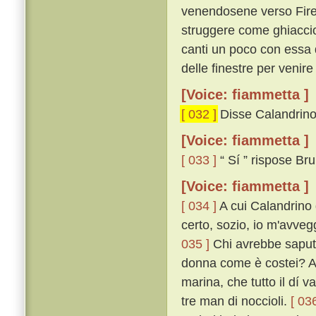
venendosene verso Firenz
struggere come ghiaccio a
canti un poco con essa d
delle finestre per venire 
[Voice: fiammetta ]
[ 032 ]
Disse Calandrino: 
[Voice: fiammetta ]
[ 033 ]
“ Sí ” rispose Br
[Voice: fiammetta ]
[ 034 ]
A cui Calandrino d
certo, sozio, io m'avveg
035 ]
Chi avrebbe saputo,
donna come è costei? A 
marina, che tutto il dí 
tre man di noccioli.
[ 036