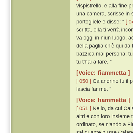
vispistrello, e alla fine p
una camera, scrisse in s
portogliele e disse: “
[ 0
scritta, ella ti verrà in
va oggi in niun luogo, a
della paglia ch'è qui da 
bazzica mai persona: tu 
tu t'hai a fare. ”
[Voice: fiammetta ]
[ 050 ]
Calandrino fu il p
lascia far me. ”
[Voice: fiammetta ]
[ 051 ]
Nello, da cui Cal
altri e con loro insieme
ordinato, se n'andò a Fi
sai quante busse Calandri