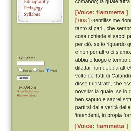
comandò; la quale tutta 
[Voice: fiammetta ]
[ 003 ]
Gentilissime donn
tanto si parli, che semp
cosa richiede si sappi 
per ciò, se io riguardo 
e non per altro ci siamo
Text Search:
abbia e luogo e tempo de
dilettar non debbia altr
Person
Place
Word
volte de' fatti di Caland
Search
disse Filostrato, che ess
Text Options:
novella: la quale, se io 
Go to English text
Hide text labels
ben saputo e saprei sott
partirsi dalla verità del
'intendenti, in propia for
[Voice: fiammetta ]