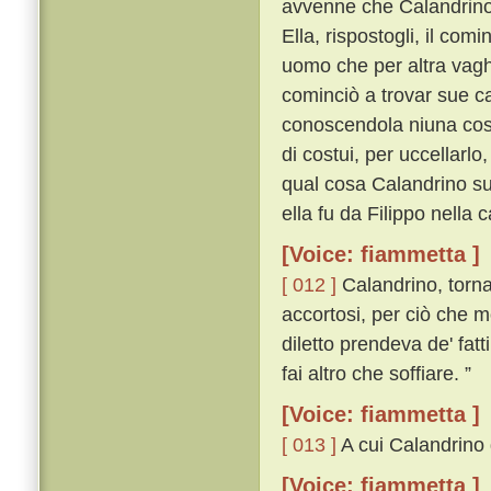
avvenne che Calandrino
Ella, rispostogli, il co
uomo che per altra vagh
cominciò a trovar sue c
conoscendola niuna cosa
di costui, per uccellarlo
qual cosa Calandrino sub
ella fu da Filippo nella
[Voice: fiammetta ]
[ 012 ]
Calandrino, torna
accortosi, per ciò che 
diletto prendeva de' fat
fai altro che soffiare. ”
[Voice: fiammetta ]
[ 013 ]
A cui Calandrino d
[Voice: fiammetta ]