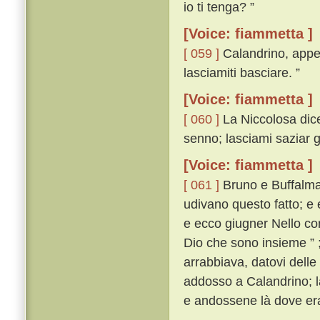
io ti tenga? ”
[Voice: fiammetta ]
[ 059 ]
Calandrino, appe
lasciamiti basciare. ”
[Voice: fiammetta ]
[ 060 ]
La Niccolosa dicev
senno; lasciami saziar gl
[Voice: fiammetta ]
[ 061 ]
Bruno e Buffalmac
udivano questo fatto; e
e ecco giugner Nello co
Dio che sono insieme ” 
arrabbiava, datovi delle
addosso a Calandrino; l
e andossene là dove era