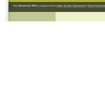
Decameron Web
The
is a project of the
Italian Studies Department
's
Virtual Humanit