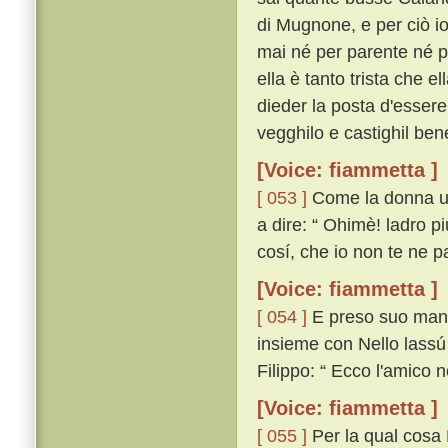
di Mugnone, e per ciò io
mai né per parente né p
ella è tanto trista che e
dieder la posta d'essere
vegghilo e castighil bene
[Voice: fiammetta ]
[ 053 ]
Come la donna udí
a dire: “ Ohimè! ladro pi
cosí, che io non te ne pa
[Voice: fiammetta ]
[ 054 ]
E preso suo mante
insieme con Nello lassú
Filippo: “ Ecco l'amico n
[Voice: fiammetta ]
[ 055 ]
Per la qual cosa 