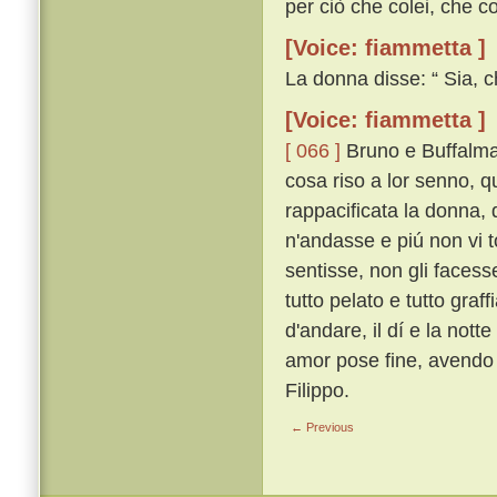
per ciò che colei, che co
[Voice: fiammetta ]
La donna disse: “ Sia, c
[Voice: fiammetta ]
[ 066 ]
Bruno e Buffalmac
cosa riso a lor senno, 
rappacificata la donna, 
n'andasse e piú non vi t
sentisse, non gli faces
tutto pelato e tutto gra
d'andare, il dí e la notte
amor pose fine, avendo 
Filippo.
← Previous