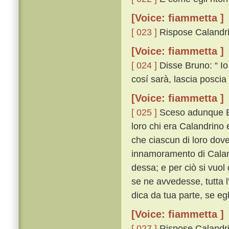
[Voice: fiammetta ]
[ 023 ]
Rispose Calandrin
[Voice: fiammetta ]
[ 024 ]
Disse Bruno: “ Io
cosí sarà, lascia poscia 
[Voice: fiammetta ]
[ 025 ]
Sceso adunque Bru
loro chi era Calandrino 
che ciascun di loro dove
innamoramento di Cala
dessa; e per ciò si vuol
se ne avvedesse, tutta l
dica da tua parte, se egl
[Voice: fiammetta ]
[ 027 ]
Rispose Calandrino