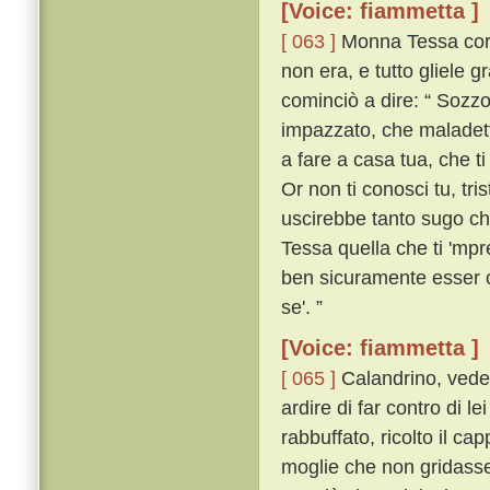
[Voice: fiammetta ]
[ 063 ]
Monna Tessa corse
non era, e tutto gliele gr
cominciò a dire: “ Sozz
impazzato, che maladetto
a fare a casa tua, che t
Or non ti conosci tu, tri
uscirebbe tanto sugo che
Tessa quella che ti 'mpr
ben sicuramente esser c
se'. ”
[Voice: fiammetta ]
[ 065 ]
Calandrino, veden
ardire di far contro di l
rabbuffato, ricolto il c
moglie che non gridasse 