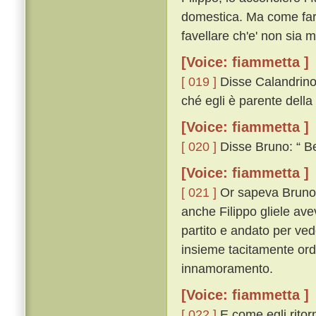
domestica. Ma come far
favellare ch'e' non sia m
[Voice: fiammetta ]
[ 019 ]
Disse Calandrino:
ché egli è parente della
[Voice: fiammetta ]
[ 020 ]
Disse Bruno: “ Ben
[Voice: fiammetta ]
[ 021 ]
Or sapeva Bruno c
anche Filippo gliele av
partito e andato per ve
insieme tacitamente ord
innamoramento.
[Voice: fiammetta ]
[ 022 ]
E come egli ritor