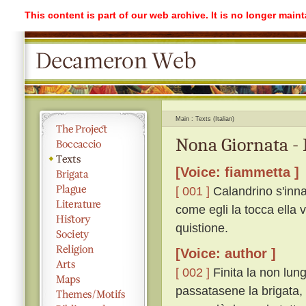
This content is part of our web archive. It is no longer mai
Main
Texts (Italian)
Nona Giornata - 
[Voice: fiammetta ]
[ 001 ]
Calandrino s'inna
come egli la tocca ella 
quistione.
[Voice: author ]
[ 002 ]
Finita la non lung
passatasene la brigata, 