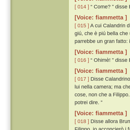
[ 014 ]
“ Come? ” disse 
[Voice: fiammetta ]
[ 015 ]
A cui Calandrin di
giú, che è piú bella che
parrebbe un gran fatto: 
[Voice: fiammetta ]
[ 016 ]
“ Ohimè! ” disse B
[Voice: fiammetta ]
[ 017 ]
Disse Calandrino: 
lui nella camera; ma che 
cose, non che a Filippo. I
potrei dire. ”
[Voice: fiammetta ]
[ 018 ]
Disse allora Bruno:
Filippo, io acconcierò i 