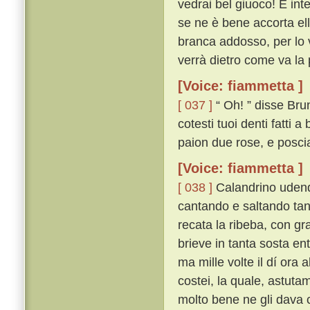
vedrai bel giuoco! E int
se ne è bene accorta ell
branca addosso, per lo v
verrà dietro come va la p
[Voice: fiammetta ]
[ 037 ]
“ Oh! ” disse Brun
cotesti tuoi denti fatti
paion due rose, e poscia
[Voice: fiammetta ]
[ 038 ]
Calandrino udendo
cantando e saltando tan
recata la ribeba, con gra
brieve in tanta sosta en
ma mille volte il dí ora 
costei, la quale, astu
molto bene ne gli dava