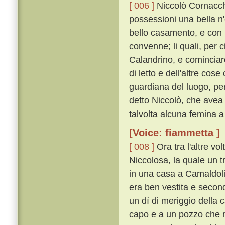
[ 006 ]
Niccolò Cornacchin
possessioni una bella n
bello casamento, e con 
convenne; li quali, per 
Calandrino, e cominciar
di letto e dell'altre co
guardiana del luogo, per 
detto Niccolò, che avea
talvolta alcuna femina a
[Voice: fiammetta ]
[ 008 ]
Ora tra l'altre v
Niccolosa, la quale un t
in una casa a Camaldoli
era ben vestita e secon
un dí di meriggio della c
capo e a un pozzo che ne