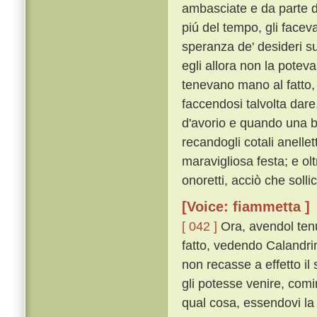
ambasciate e da parte di 
piú del tempo, gli faceva
speranza de' desideri su
egli allora non la potev
tenevano mano al fatto, 
faccendosi talvolta dar
d'avorio e quando una bo
recandogli cotali anellet
maravigliosa festa; e ol
onoretti, acciò che sollici
[Voice: fiammetta ]
[ 042 ]
Ora, avendol ten
fatto, vedendo Calandrin
non recasse a effetto il 
gli potesse venire, comi
qual cosa, essendovi la