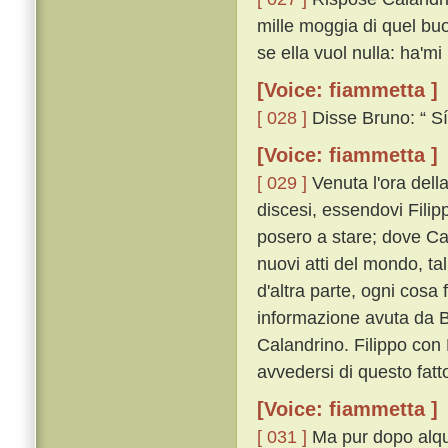
mille moggia di quel bu
se ella vuol nulla: ha'mi
[Voice: fiammetta ]
[ 028 ]
Disse Bruno: “ Sí,
[Voice: fiammetta ]
[ 029 ]
Venuta l'ora dell
discesi, essendovi Filipp
posero a stare; dove Cal
nuovi atti del mondo, ta
d'altra parte, ogni cos
informazione avuta da B
Calandrino. Filippo con 
avvedersi di questo fatt
[Voice: fiammetta ]
[ 031 ]
Ma pur dopo alqua