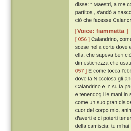
disse: “ Maestri, a me c
partitosi, s'andò a nasc
ciò che facesse Calandr
[Voice: fiammetta ]
[ 056 ]
Calandrino, come 
scese nella corte dove eg
ella, che sapeva ben ciò
dimestichezza che usata 
057 ]
E come tocca l'ebbe
dove la Niccolosa gli an
Calandrino e in su la pag
e tenendogli le mani in 
come un suo gran disid
cuor del corpo mio, ani
d'averti e di poterti ten
della camiscia; tu m'hai 