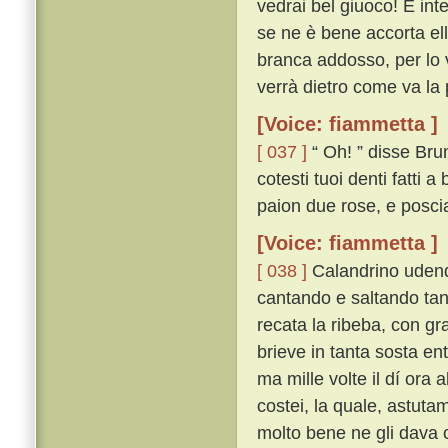
vedrai bel giuoco! E int
se ne è bene accorta ell
branca addosso, per lo v
verrà dietro come va la p
[Voice: fiammetta ]
[ 037 ]
“ Oh! ” disse Brun
cotesti tuoi denti fatti
paion due rose, e poscia
[Voice: fiammetta ]
[ 038 ]
Calandrino udendo
cantando e saltando tan
recata la ribeba, con gra
brieve in tanta sosta en
ma mille volte il dí ora 
costei, la quale, astu
molto bene ne gli dava