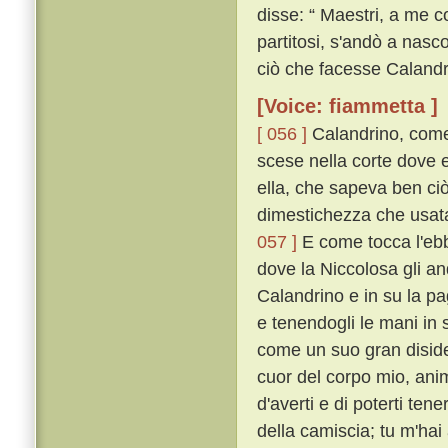
disse: “ Maestri, a me c
partitosi, s'andò a nasc
ciò che facesse Calandr
[Voice: fiammetta ]
[ 056 ]
Calandrino, come 
scese nella corte dove eg
ella, che sapeva ben ciò
dimestichezza che usata 
057 ]
E come tocca l'ebbe
dove la Niccolosa gli an
Calandrino e in su la pag
e tenendogli le mani in 
come un suo gran disid
cuor del corpo mio, ani
d'averti e di poterti ten
della camiscia; tu m'hai 