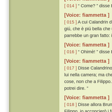
[ 014 ]
“ Come? ” disse 
[Voice: fiammetta ]
[ 015 ]
A cui Calandrin di
giú, che è piú bella che
parrebbe un gran fatto: 
[Voice: fiammetta ]
[ 016 ]
“ Ohimè! ” disse B
[Voice: fiammetta ]
[ 017 ]
Disse Calandrino: 
lui nella camera; ma che 
cose, non che a Filippo. I
potrei dire. ”
[Voice: fiammetta ]
[ 018 ]
Disse allora Bruno:
Filippo, io acconcierò i 