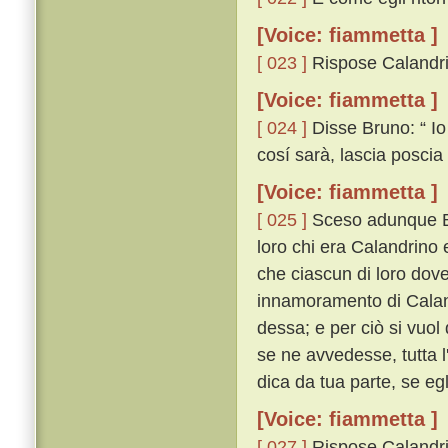
[Voice: fiammetta ]
[ 023 ]
Rispose Calandrin
[Voice: fiammetta ]
[ 024 ]
Disse Bruno: “ Io
cosí sarà, lascia poscia 
[Voice: fiammetta ]
[ 025 ]
Sceso adunque Bru
loro chi era Calandrino 
che ciascun di loro dove
innamoramento di Cala
dessa; e per ciò si vuol
se ne avvedesse, tutta l
dica da tua parte, se egl
[Voice: fiammetta ]
[ 027 ]
Rispose Calandrino