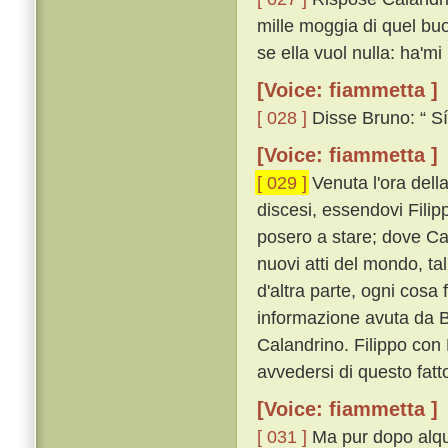
mille moggia di quel bu
se ella vuol nulla: ha'mi
[Voice: fiammetta ]
[ 028 ]
Disse Bruno: “ Sí,
[Voice: fiammetta ]
[ 029 ]
Venuta l'ora dell
discesi, essendovi Filipp
posero a stare; dove Cal
nuovi atti del mondo, ta
d'altra parte, ogni cos
informazione avuta da B
Calandrino. Filippo con 
avvedersi di questo fatt
[Voice: fiammetta ]
[ 031 ]
Ma pur dopo alqua