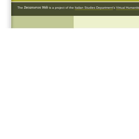
Decameron Web
The
is a project of the
Italian Studies Department
's
Virtual Humanit