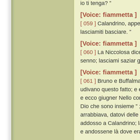
io ti tenga? ”
[Voice: fiammetta ]
[ 059 ]
Calandrino, appe
lasciamiti basciare. ”
[Voice: fiammetta ]
[ 060 ]
La Niccolosa dicev
senno; lasciami saziar gl
[Voice: fiammetta ]
[ 061 ]
Bruno e Buffalmac
udivano questo fatto; e
e ecco giugner Nello co
Dio che sono insieme ” 
arrabbiava, datovi delle
addosso a Calandrino; l
e andossene là dove era