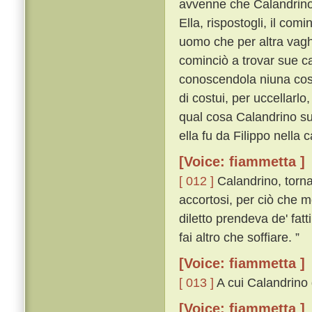
avvenne che Calandrino
Ella, rispostogli, il co
uomo che per altra vagh
cominciò a trovar sue c
conoscendola niuna cosa
di costui, per uccellarlo
qual cosa Calandrino sub
ella fu da Filippo nella
[Voice: fiammetta ]
[ 012 ]
Calandrino, torna
accortosi, per ciò che 
diletto prendeva de' fat
fai altro che soffiare. ”
[Voice: fiammetta ]
[ 013 ]
A cui Calandrino d
[Voice: fiammetta ]