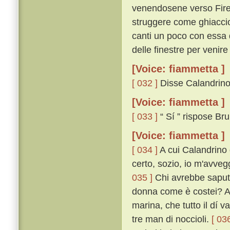
venendosene verso Firenz
struggere come ghiaccio a
canti un poco con essa d
delle finestre per venire 
[Voice: fiammetta ]
[ 032 ]
Disse Calandrino: 
[Voice: fiammetta ]
[ 033 ]
“ Sí ” rispose Br
[Voice: fiammetta ]
[ 034 ]
A cui Calandrino d
certo, sozio, io m'avveg
035 ]
Chi avrebbe saputo,
donna come è costei? A 
marina, che tutto il dí 
tre man di noccioli.
[ 036