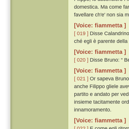
domestica. Ma come far
favellare ch'e' non sia m
[Voice: fiammetta ]
[ 019 ]
Disse Calandrino:
ché egli è parente della
[Voice: fiammetta ]
[ 020 ]
Disse Bruno: “ Ben
[Voice: fiammetta ]
[ 021 ]
Or sapeva Bruno c
anche Filippo gliele av
partito e andato per ve
insieme tacitamente ord
innamoramento.
[Voice: fiammetta ]
[ 022 ]
E come egli ritor