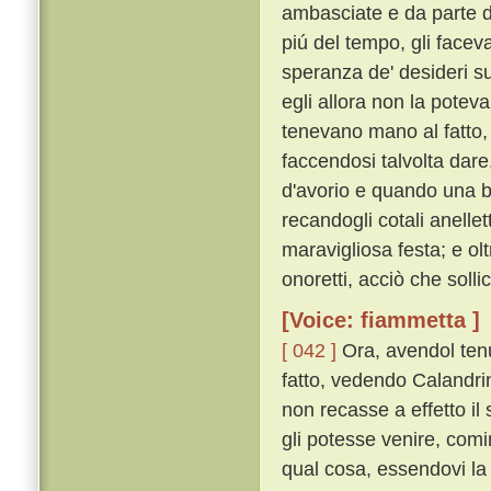
ambasciate e da parte di 
piú del tempo, gli faceva
speranza de' desideri su
egli allora non la potev
tenevano mano al fatto, 
faccendosi talvolta dar
d'avorio e quando una bo
recandogli cotali anellet
maravigliosa festa; e ol
onoretti, acciò che sollici
[Voice: fiammetta ]
[ 042 ]
Ora, avendol ten
fatto, vedendo Calandrin
non recasse a effetto il 
gli potesse venire, comi
qual cosa, essendovi la