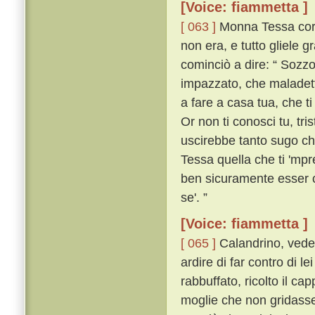
[Voice: fiammetta ]
[ 063 ]
Monna Tessa corse
non era, e tutto gliele gr
cominciò a dire: “ Sozz
impazzato, che maladetto
a fare a casa tua, che t
Or non ti conosci tu, tri
uscirebbe tanto sugo che
Tessa quella che ti 'mpr
ben sicuramente esser c
se'. ”
[Voice: fiammetta ]
[ 065 ]
Calandrino, veden
ardire di far contro di l
rabbuffato, ricolto il c
moglie che non gridasse 