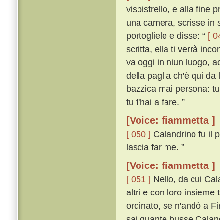
vispistrello, e alla fine p
una camera, scrisse in s
portogliele e disse: “
[ 0
scritta, ella ti verrà in
va oggi in niun luogo, a
della paglia ch'è qui da 
bazzica mai persona: tu 
tu t'hai a fare. ”
[Voice: fiammetta ]
[ 050 ]
Calandrino fu il p
lascia far me. ”
[Voice: fiammetta ]
[ 051 ]
Nello, da cui Cal
altri e con loro insieme
ordinato, se n'andò a Fi
sai quante busse Calandri