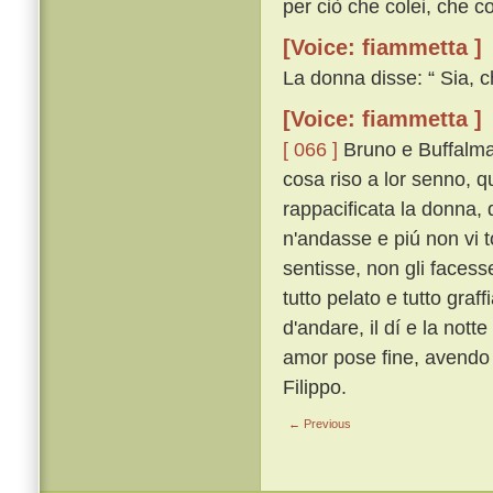
per ciò che colei, che co
[Voice: fiammetta ]
La donna disse: “ Sia, c
[Voice: fiammetta ]
[ 066 ]
Bruno e Buffalmac
cosa riso a lor senno, 
rappacificata la donna, 
n'andasse e piú non vi t
sentisse, non gli faces
tutto pelato e tutto gra
d'andare, il dí e la notte
amor pose fine, avendo 
Filippo.
← Previous