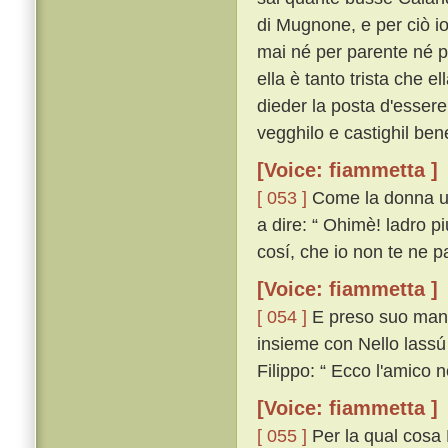
di Mugnone, e per ciò io
mai né per parente né p
ella è tanto trista che e
dieder la posta d'essere
vegghilo e castighil bene
[Voice: fiammetta ]
[ 053 ]
Come la donna udí
a dire: “ Ohimè! ladro pi
cosí, che io non te ne pa
[Voice: fiammetta ]
[ 054 ]
E preso suo mante
insieme con Nello lassú
Filippo: “ Ecco l'amico n
[Voice: fiammetta ]
[ 055 ]
Per la qual cosa 