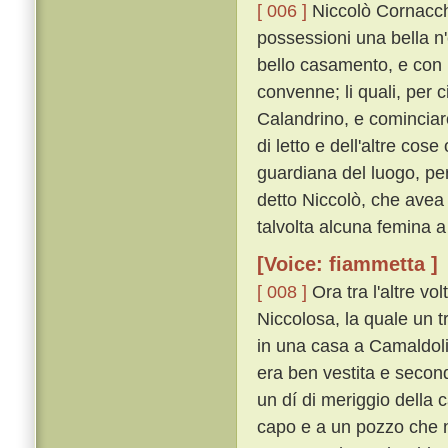
[ 006 ]
Niccolò Cornacchin
possessioni una bella n
bello casamento, e con 
convenne; li quali, per 
Calandrino, e cominciar
di letto e dell'altre co
guardiana del luogo, per 
detto Niccolò, che avea
talvolta alcuna femina a
[Voice: fiammetta ]
[ 008 ]
Ora tra l'altre v
Niccolosa, la quale un t
in una casa a Camaldoli
era ben vestita e secon
un dí di meriggio della c
capo e a un pozzo che ne