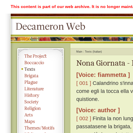
This content is part of our web archive. It is no longer mai
Main
Texts (Italian)
Nona Giornata - 
[Voice: fiammetta ]
[ 001 ]
Calandrino s'inna
come egli la tocca ella 
quistione.
[Voice: author ]
[ 002 ]
Finita la non lung
passatasene la brigata, 