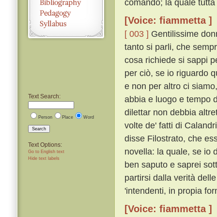
comandò; la quale tutta 
[Voice: fiammetta ]
[ 003 ]
Gentilissime donn
tanto si parli, che semp
cosa richiede si sappi 
per ciò, se io riguardo 
e non per altro ci siamo
Text Search:
abbia e luogo e tempo de
dilettar non debbia altr
Person
Place
Word
volte de' fatti di Caland
Search
disse Filostrato, che ess
Text Options:
novella: la quale, se io 
Go to English text
Hide text labels
ben saputo e saprei sott
partirsi dalla verità del
'intendenti, in propia for
[Voice: fiammetta ]