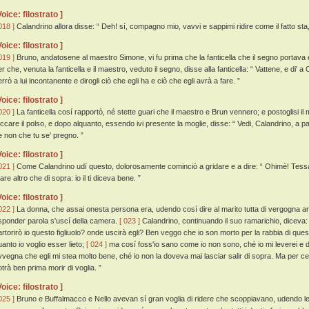
Voice: filostrato ]
018 ]
Calandrino allora disse: “ Deh! sí, compagno mio, vavvi e sappimi ridire come il fatto sta
Voice: filostrato ]
019 ]
Bruno, andatosene al maestro Simone, vi fu prima che la fanticella che il segno portava
r che, venuta la fanticella e il maestro, veduto il segno, disse alla fanticella: “ Vattene, e di' a
rrò a lui incontanente e dirogli ciò che egli ha e ciò che egli avrà a fare. ”
Voice: filostrato ]
020 ]
La fanticella cosí rapportò, né stette guari che il maestro e Brun vennero; e postoglisi il 
occare il polso, e dopo alquanto, essendo ivi presente la moglie, disse: “ Vedi, Calandrino, a p
e non che tu se' pregno. ”
Voice: filostrato ]
021 ]
Come Calandrino udí questo, dolorosamente cominciò a gridare e a dire: “ Ohimè! Tessa,
are altro che di sopra: io il ti diceva bene. ”
Voice: filostrato ]
022 ]
La donna, che assai onesta persona era, udendo cosí dire al marito tutta di vergogna a
isponder parola s'uscí della camera.
[ 023 ]
Calandrino, continuando il suo ramarichio, diceva:
artorirò io questo figliuolo? onde uscirà egli? Ben veggo che io son morto per la rabbia di quest
uanto io voglio esser lieto;
[ 024 ]
ma cosí foss'io sano come io non sono, ché io mi leverei e da
vvegna che egli mi stea molto bene, ché io non la doveva mai lasciar salir di sopra. Ma per ce
otrà ben prima morir di voglia. ”
Voice: filostrato ]
025 ]
Bruno e Buffalmacco e Nello avevan sí gran voglia di ridere che scoppiavano, udendo le