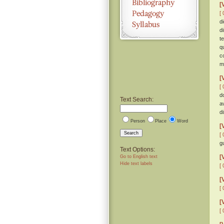
[
[ 
d
d
t
q
c
m
[
[ 
d
Text Search:
a
d
Person
Place
Word
[
Search
[ 
g
Text Options:
[
Go to English text
Hide text labels
[ 
[
[ 
[
[ 