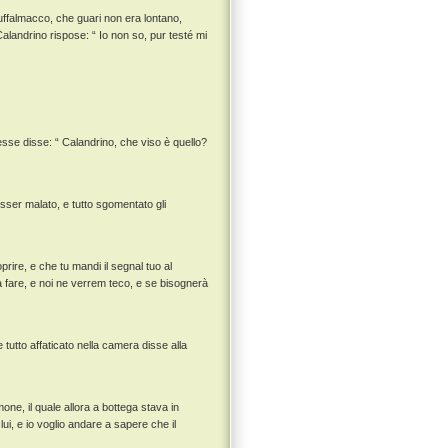
ffalmacco, che guari non era lontano,
 Calandrino rispose: “ Io non so, pur testé mi
sse disse: “ Calandrino, che viso è quello?
ser malato, e tutto sgomentato gli
prire, e che tu mandi il segnal tuo al
a fare, e noi ne verrem teco, e se bisognerà
tutto affaticato nella camera disse alla
e, il quale allora a bottega stava in
ui, e io voglio andare a sapere che il