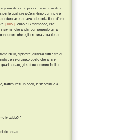
 ragionar debbo; e per ciò, senza piú dirne,
nti: per la qual cosa Calandrino cominciò a
endere avesse avuti diecimila fiorin d'oro,
iva.
[ 005 ]
Bruno e Buffalmacco, che
oro insieme, che andar comperando terra
 conducere che egli loro una volta desse
ello, dipintore, diliberar tutti e tre di
endo tra sé ordinato quello che a fare
ari andato, gli si fece incontro Nello e
o, trattenutosi un poco, lo 'ncominciò a
he io abbia? ”
sciollo andare.