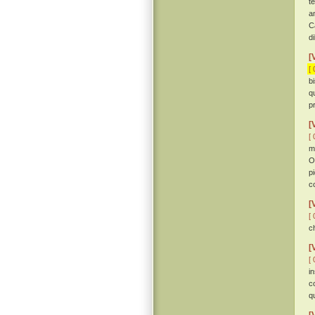
t
a
Ca
d
[
[ 
b
q
pr
[
[ 
m
O
p
c
[
[ 
c
[
[ 
i
c
q