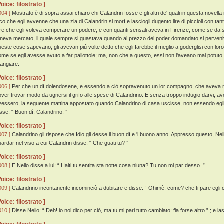
Voice: filostrato ]
004 ]
Mostrato è di sopra assai chiaro chi Calandrin fosse e gli altri de' quali in questa novella
ico che egli avvenne che una zia di Calandrin si morí e lasciogli dugento lire di piccioli con ta
ire che egli voleva comperare un podere, e con quanti sensali aveva in Firenze, come se da sp
eneva mercato, il quale sempre si guastava quando al prezzo del poder domandato si perven
ueste cose sapevano, gli avevan piú volte detto che egli farebbe il meglio a goderglisi con l
ome se egli avesse avuto a far pallottole; ma, non che a questo, essi non l'aveano mai potuto
angiare.
Voice: filostrato ]
006 ]
Per che un dí dolendosene, e essendo a ciò sopravenuto un lor compagno, che aveva nome N
over trovar modo da ugnersi il grifo alle spese di Calandrino. E senza troppo indugio darvi, av
vessero, la seguente mattina appostato quando Calandrino di casa uscisse, non essendo egli gu
isse: “ Buon dí, Calandrino. ”
Voice: filostrato ]
007 ]
Calandrino gli rispose che Idio gli desse il buon dí e 'l buono anno. Appresso questo, Nell
uardar nel viso a cui Calandrin disse: “ Che guati tu? ”
Voice: filostrato ]
008 ]
E Nello disse a lui: “ Haiti tu sentita sta notte cosa niuna? Tu non mi par desso. ”
Voice: filostrato ]
009 ]
Calandrino incontanente incominciò a dubitare e disse: “ Ohimè, come? che ti pare egli c
Voice: filostrato ]
010 ]
Disse Nello: “ Deh! io nol dico per ciò, ma tu mi pari tutto cambiato: fia forse altro ” ; e la