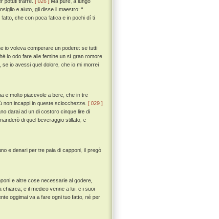
 potuti trarre.
[ 026 ]
Ma pure, a lungo
lio e aiuto, gli disse il maestro: “
 fatto, che con poca fatica e in pochi dí ti
he io voleva comperare un podere: se tutti
 ché io odo fare alle femine un sí gran romore
 se io avessi quel dolore, che io mi morrei
na e molto piacevole a bere, che in tre
piú non incappi in queste sciocchezze.
[ 029 ]
o darai ad un di costoro cinque lire di
 manderò di quel beveraggio stillato, e
uno e denari per tre paia di capponi, il pregò
apponi e altre cose necessarie al godere,
chiarea; e il medico venne a lui, e i suoi
ente oggimai va a fare ogni tuo fatto, né per