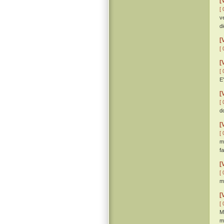
[
[ 
v
d
[
[ 
[
[ 
E'
[
[ 
d
[
[ 
m
f
[
[ 
m
[
[ 
M
m