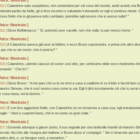
Voice: filostrato ]
011 ]
Calandrino tutto sospettoso, non sentendosi per ciò cosa del mondo, andò avanti; ma Bu
edendol partito da Nello, gli si fece incontro e salutatolo il domandò se egli si sentisse niente.
iceva Nello che io gli pareva tutto cambiato; potrebbe egli essere che io avessi nulla? ”
Voice: filostrato ]
012 ]
Disse Buffalmacco: “ Sí, potrestú aver cavelle, non che nulla: tu par mezzo morto. ”
Voice: filostrato ]
013 ]
A Calandrino pareva già aver la febbre; e ecco Bruno sopravenire, e prima che altro dice
 par che tu sie morto: che ti senti tu? ”
Voice: filostrato ]
014 ]
Calandrino, udendo ciascun di costor cosí dire, per certissimo ebbe seco medesimo d'es
omandò: “ Che fo? ”
Voice: filostrato ]
015 ]
Disse Bruno: “ A me pare che tu te ne torni a casa a vaditene in su il letto e facciti ben co
aestro Simone, che è cosí nostra cosa come tu sai. Egli ti dirà incontanente ciò che tu avrai 
ar cosa niuna, noi la faremo. ”
Voice: filostrato ]
016 ]
E con loro aggiuntosi Nello, con Calandrino se ne tornarono a casa sua; egli entratosene 
oglie: “ Vieni e cuoprimi bene, ché io mi sento un gran male. ”
Voice: filostrato ]
017 ]
Essendo adunque a giacer posto, il suo segnale per una fanticella mandò al maestro Simon
ercato Vecchio alla 'nsegna del mellone; e Bruno disse a' compagni: “ Voi vi rimarrete qui con l
edico dirà, e, se bisogno sarà, a menarloci. ”