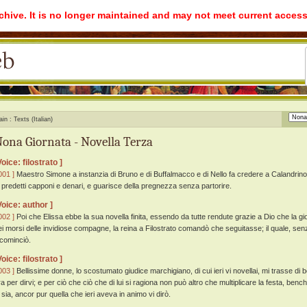
rchive. It is no longer maintained and may not meet current access
ain
Texts (Italian)
ona Giornata - Novella Terza
Voice: filostrato ]
001 ]
Maestro Simone a instanzia di Bruno e di Buffalmacco e di Nello fa credere a Calandrino 
' predetti capponi e denari, e guarisce della pregnezza senza partorire.
Voice: author ]
002 ]
Poi che Elissa ebbe la sua novella finita, essendo da tutte rendute grazie a Dio che la g
ei morsi delle invidiose compagne, la reina a Filostrato comandò che seguitasse; il quale, s
ncominciò.
Voice: filostrato ]
003 ]
Bellissime donne, lo scostumato giudice marchigiano, di cui ieri vi novellai, mi trasse di 
ra per dirvi; e per ciò che ciò che di lui si ragiona non può altro che multiplicare la festa, ben
i sia, ancor pur quella che ieri aveva in animo vi dirò.