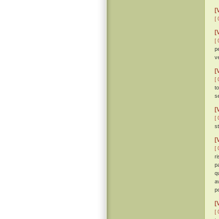
[
[ 
[
[ 
pe
ve
[
[ 
t
s
[
[ 
st
[
[ 
r
p
q
a
p
[
[ 