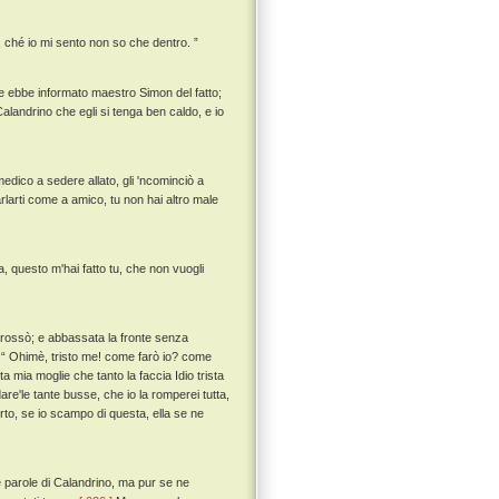
, ché io mi sento non so che dentro. ”
 e ebbe informato maestro Simon del fatto;
 Calandrino che egli si tenga ben caldo, e io
medico a sedere allato, gli 'ncominciò a
arlarti come a amico, tu non hai altro male
 questo m'hai fatto tu, che non vuogli
rrossò; e abbassata la fronte senza
 “ Ohimè, tristo me! come farò io? come
a mia moglie che tanto la faccia Idio trista
re'le tante busse, che io la romperei tutta,
rto, se io scampo di questa, ella se ne
 parole di Calandrino, ma pur se ne