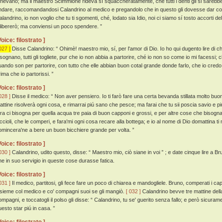
enevano; ma il maestro Scimmione rideva sí squaccheratamente, che tutti i denti gli si sarebber
ndare, raccomandandosi Calandrino al medico e pregandolo che in questo gli dovesse dar consig
landrino, io non voglio che tu ti sgomenti, ché, lodato sia Idio, noi ci siamo sí tosto accorti del
ilibererò; ma conviensi un poco spendere. ”
Voice: filostrato ]
027 ]
Disse Calandrino: “ Ohimè! maestro mio, sí, per l'amor di Dio. Io ho qui dugento lire di c
isognano, tutti gli togliete, pur che io non abbia a partorire, ché io non so come io mi facessi;
uando son per partorire, con tutto che elle abbian buon cotal grande donde farlo, che io credo,
ima che io partorissi. ”
Voice: filostrato ]
028 ]
Disse il medico: “ Non aver pensiero. Io ti farò fare una certa bevanda stillata molto buo
attine risolverà ogni cosa, e rimarrai piú sano che pesce; ma farai che tu sii poscia savio e 
ra ci bisogna per quella acqua tre paia di buon capponi e grossi, e per altre cose che bisognan
iccioli, che le comperi, e fara'mi ogni cosa recare alla bottega; e io al nome di Dio domattina ti
omincera'ne a bere un buon bicchiere grande per volta. ”
Voice: filostrato ]
030 ]
Calandrino, udito questo, disse: “ Maestro mio, ciò siane in voi ” ; e date cinque lire a Br
he in suo servigio in queste cose durasse fatica.
Voice: filostrato ]
031 ]
Il medico, partitosi, gli fece fare un poco di chiarea e mandogliele. Bruno, comperati i c
nsieme col medico e co' compagni suoi se gli mangiò.
[ 032 ]
Calandrino bevve tre mattine della 
ompagni, e toccatogli il polso gli disse: “ Calandrino, tu se' guerito senza fallo; e però sicuram
uesto star piú in casa. ”