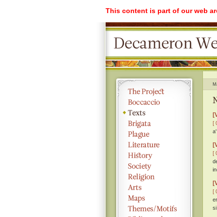
This content is part of our web a
M
N
[
[ 
a
[
[ 
d
i
[
[ 
e
s