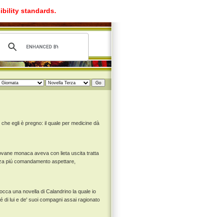
ibility standards.
che egli è pregno: il quale per medicine dà
iovane monaca aveva con lieta uscita tratta
enza piú comandamento aspettare,
bocca una novella di Calandrino la quale io
ché di lui e de' suoi compagni assai ragionato