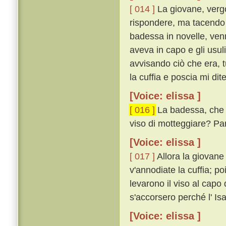
[ 014 ]
La giovane, verg
rispondere, ma tacendo d
badessa in novelle, venn
aveva in capo e gli usul
avvisando ciò che era, t
la cuffia e poscia mi dite
[Voice: elissa ]
[ 016 ]
La badessa, che n
viso di motteggiare? Part
[Voice: elissa ]
[ 017 ]
Allora la giovane 
v'annodiate la cuffia; p
levarono il viso al capo
s'accorsero perché l' Is
[Voice: elissa ]