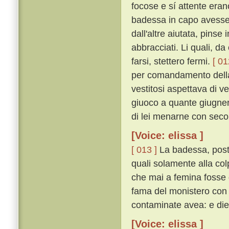
focose e sí attente erano
badessa in capo avesse n
dall'altre aiutata, pinse
abbracciati. Li quali, d
farsi, stettero fermi.
[ 01
per comandamento della 
vestitosi aspettava di v
giuoco a quante giugner 
di lei menarne con seco
[Voice: elissa ]
[ 013 ]
La badessa, posta
quali solamente alla col
che mai a femina fosse d
fama del monistero con l
contaminate avea: e die
[Voice: elissa ]