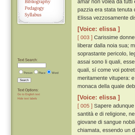
amar non volea da tutti
pazzia era stata tenuta 
Elissa vezzosamente diss
[Voice: elissa ]
[ 003 ]
Carissime donne,
liberar dalla noia sua;
soprastante pericolo, l
Text Search:
assai sono li quali, essen
quali, sí come voi potre
Person
Place
Word
meritamente vitupera: e
Search
monaca della quale deb
Text Options:
Go to English text
[Voice: elissa ]
Hide text labels
[ 005 ]
Sapere adunque d
santità e di religione, 
giovane di sangue nobile
chiamata, essendo un dí