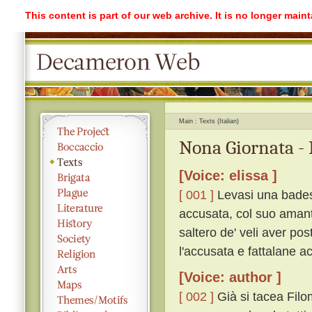
This content is part of our web archive. It is no longer mai
Main
Texts (Italian)
Nona Giornata -
[Voice: elissa ]
[ 001 ]
Levasi una badess
accusata, col suo amante
saltero de' veli aver pos
l'accusata e fattalane a
[Voice: author ]
[ 002 ]
Già si tacea Filom