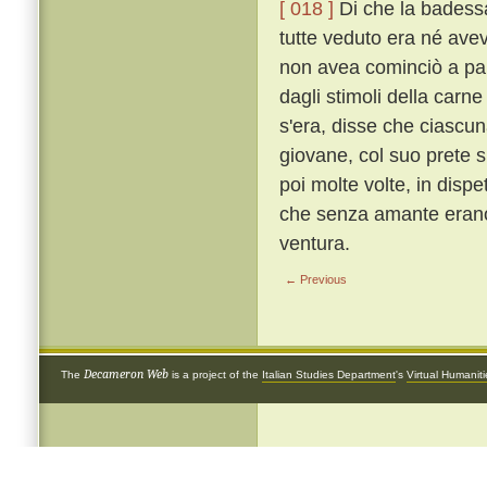
[ 018 ]
Di che la badess
tutte veduto era né avev
non avea cominciò a par
dagli stimoli della carn
s'era, disse che ciascu
giovane, col suo prete s
poi molte volte, in dispet
che senza amante erano
ventura.
← Previous
Decameron Web
The
is a project of the
Italian Studies Department
's
Virtual Humanit