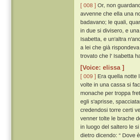
[ 008 ]
Or, non guardando
avvenne che ella una not
badavano; le quali, qua
in due si divisero, e una
Isabetta, e un'altra n'a
a lei che già rispondeva
trovato che l' Isabetta h
[Voice: elissa ]
[ 009 ]
Era quella notte 
volte in una cassa si f
monache per troppa fret
egli s'aprisse, spacciat
credendosi torre certi vel
venner tolte le brache d
in luogo del saltero le si
dietro dicendo: “ Dove 