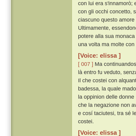
con lui era s'innamorò; 
con gli occhi concetto, 
ciascuno questo amore 
Ultimamente, essendone 
potere alla sua monaca 
una volta ma molte con g
[Voice: elissa ]
[ 007 ]
Ma continuandosi
là entro fu veduto, senz
Il che costei con alquan
badessa, la quale mad
la oppinion delle donne
che la negazione non ave
e cosí taciutesi, tra sé 
costei.
[Voice: elissa ]