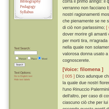
corra il primo aringo: i
verranno non facciano 
nostri ragionamenti mos
che pienamente se ne si
di ciò non parlassimo;
[
dover morire gli amanti
per morti tira, m'agrada 
nella quale non solame
Text Search:
valorosa donna usato a 
Person
Place
Word
cognoscerete.
Search
[Voice: filomena ]
Text Options:
[ 005 ]
Dico adunque che 
Go to English text
Hide text labels
la quale due nostri fior
l'uno Rinuccio Palermini
dell'altro, per caso d
ciascuno ciò che per lui
essendo questa gentil d