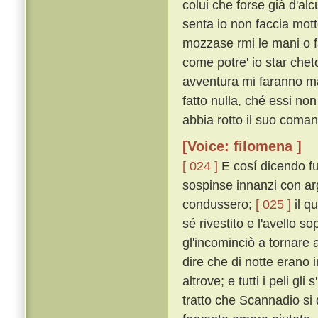
colui che forse già d'alc
senta io non faccia mott
mozzase rmi le mani o fa
come potre' io star che
avventura mi faranno m
fatto nulla, ché essi no
abbia rotto il suo coma
[Voice: filomena ]
[ 024 ]
E cosí dicendo fu
sospinse innanzi con argo
condussero;
[ 025 ]
il q
sé rivestito e l'avello s
gl'incominciò a tornare 
dire che di notte erano 
altrove; e tutti i peli g
tratto che Scannadio si 