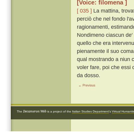
[Voice: filomena ]
[ 035 ]
La mattina, trova
perciò che nel fondo l'av
ragionamenti, estimando 
Nondimeno ciascun de' d
quello che era interven
pienamente il suo coma
qual mostrando a niun ci
voler fare, poi che essi
da dosso.
← Previous
Decameron Web
The
is a project of the
Italian Studies Department
's
Virtual Humanit