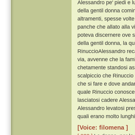
Alessandro pe' piedi e lu
della gentil donna comi
altramenti, spesse volte 
panche che allato alla v
poteva discernere ove 
della gentil donna, la qu
RinuccioAlessandro re
via, avvenne che la famig
chetamente standosi asp
scalpiccio che Rinuccio 
che si fare e dove andar
quale Rinuccio conosce
lasciatosi cadere Aless
Alessandro levatosi pres
quali erano molto lunghi
[Voice: filomena ]