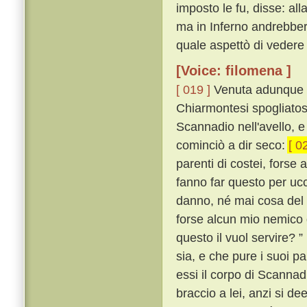
imposto le fu, disse: al
ma in Inferno andrebber,
quale aspettò di vedere 
[Voice: filomena ]
[ 019 ]
Venuta adunque l
Chiarmontesi spogliatosi
Scannadio nell'avello, 
cominciò a dir seco:
[ 0
parenti di costei, forse
fanno far questo per ucci
danno, né mai cosa del
forse alcun mio nemico 
questo il vuol servire? ”
sia, e che pure i suoi p
essi il corpo di Scannad
braccio a lei, anzi si d