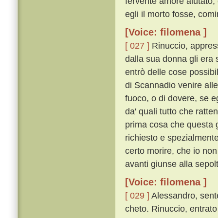
fervente amore aiutato, 
egli il morto fosse, com
[Voice: filomena ]
[ 027 ]
Rinuccio, appress
dalla sua donna gli era 
entrò delle cose possibil
di Scannadio venire all
fuoco, o di dovere, se egl
da' quali tutto che ratte
prima cosa che questa g
richiesto e spezialment
certo morire, che io non
avanti giunse alla sepo
[Voice: filomena ]
[ 029 ]
Alessandro, sente
cheto. Rinuccio, entrat