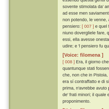
sovente stimolata da' am
ad esse men saviamente p
non potendo, le venne, 
pensiero:
[ 007 ]
e quel f
niuno dovergliele fare, 
essi, ella avesse onesta
udire; e 'l pensiero fu q
[Voice: filomena ]
[ 008 ]
Era, il giorno che
quantunque stati fossero
che, non che in Pistoia,
era sí contraffatto e di
prima, n'avrebbe avuto p
de' frati minori; il qua
proponimento.