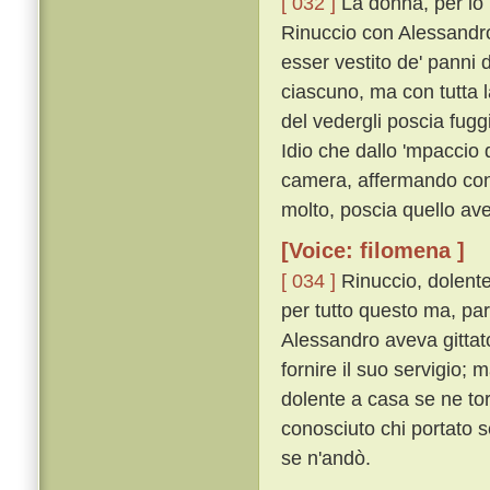
[ 032 ]
La donna, per lo 
Rinuccio con Alessandro
esser vestito de' panni 
ciascuno, ma con tutta l
del vedergli poscia fugg
Idio che dallo 'mpaccio 
camera, affermando con 
molto, poscia quello ave
[Voice: filomena ]
[ 034 ]
Rinuccio, dolent
per tutto questo ma, par
Alessandro aveva gittato
fornire il suo servigio; 
dolente a casa se ne to
conosciuto chi portato s
se n'andò.