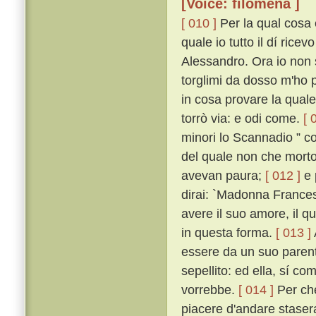
[Voice: filomena ]
[ 010 ]
Per la qual cosa e
quale io tutto il dí rice
Alessandro. Ora io non 
torglimi da dosso m'ho po
in cosa provare la qual
torrò via: e odi come.
[ 
minori lo Scannadio ” c
del quale non che morto,
avevan paura;
[ 012 ]
e 
dirai: `Madonna Frances
avere il suo amore, il qu
in questa forma.
[ 013 ]
essere da un suo parent
sepellito: ed ella, sí co
vorrebbe.
[ 014 ]
Per che
piacere d'andare stasera