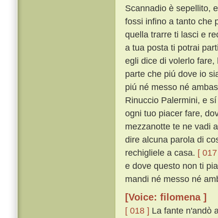
Scannadio è sepellito, e
fossi infino a tanto che
quella trarre ti lasci e r
a tua posta ti potrai par
egli dice di volerlo fare
parte che piú dove io si
piú né messo né ambas
Rinuccio Palermini, e sí
ogni tuo piacer fare, dov
mezzanotte te ne vadi al
dire alcuna parola di c
rechigliele a casa.
[ 017
e dove questo non ti piac
mandi né messo né amba
[Voice: filomena ]
[ 018 ]
La fante n'andò 