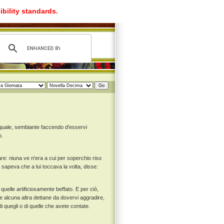
ibility standards.
 quale, sembiante faccendo d'esservi
o.
re: niuna ve n'era a cui per soperchio riso
e sapeva che a lui toccava la volta, disse:
quelle artificiosamente beffato. E per ciò,
e alcuna altra dettane da dovervi aggradire,
i quegli o di quelle che avete contate.