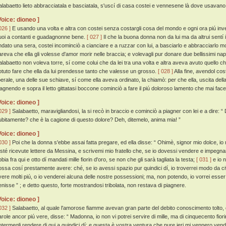
alabaetto lieto abbracciatala e basciatala, s'uscí di casa costei e vennesene là dove usavano gl
Voice: dioneo ]
026 ]
E usando una volta e altra con costei senza costargli cosa del mondo e ogni ora piú in
uoi a contanti e guadagnonne bene.
[ 027 ]
Il che la buona donna non da lui ma da altrui sentí
ndato una sera, costei incominciò a cianciare e a ruzzar con lui, a basciarlo e abbracciarlo mos
areva che ella gli volesse d'amor morir nelle braccia; e volevagli pur donare due bellissimi nap
alabaetto non voleva torre, sí come colui che da lei tra una volta e altra aveva avuto quello ch
otuto fare che ella da lui prendesse tanto che valesse un grosso.
[ 028 ]
Alla fine, avendol co
iberale, una delle sue schiave, sí come ella aveva ordinato, la chiamò: per che ella, uscita del
iagnendo e sopra il letto gittatasi boccone cominciò a fare il piú doloroso lamento che mai fac
Voice: dioneo ]
029 ]
Salabaetto, maravigliandosi, la si recò in braccio e cominciò a piagner con lei e a dire: 
ubitamente? che è la cagione di questo dolore? Deh, ditemelo, anima mia! ”
Voice: dioneo ]
030 ]
Poi che la donna s'ebbe assai fatta pregare, ed ella disse: “ Ohimè, signor mio dolce, io 
esté ricevute lettere da Messina, e scrivemi mio fratello che, se io dovessi vendere e impegnare
bia fra qui e otto dí mandati mille fiorin d'oro, se non che gli sarà tagliata la testa;
[ 031 ]
e io n
ossa cosí prestamente avere: ché, se io avessi spazio pur quindici dí, io troverrei modo da c
vere molti piú, o io venderei alcuna delle nostre possessioni; ma, non potendo, io vorrei esse
enisse ” ; e detto questo, forte mostrandosi tribolata, non restava di piagnere.
Voice: dioneo ]
032 ]
Salabaetto, al quale l'amorose fiamme avevan gran parte del debito conoscimento tolto, 
arole ancor piú vere, disse: “ Madonna, io non vi potrei servire di mille, ma di cinquecento fior
otermegli rendere di qui a quindici dí; e questa è vostra ventura che pure ieri mi vennero vendu