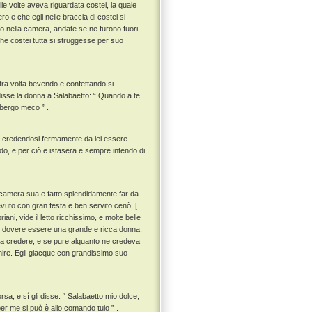
le volte aveva riguardata costei, la quale
 e che egli nelle braccia di costei si
o nella camera, andate se ne furono fuori,
che costei tutta si struggesse per suo
ltra volta bevendo e confettando si
, disse la donna a Salabaetto: “ Quando a te
lbergo meco ” .
so, credendosi fermamente da lei essere
, e per ciò e istasera e sempre intendo di
 camera sua e fatto splendidamente far da
cevuto con gran festa e ben servito cenò.
[
ani, vide il letto ricchissimo, e molte belle
tei dovere essere una grande e ricca donna.
eva credere, e se pure alquanto ne credeva
nire. Egli giacque con grandissimo suo
rsa, e sí gli disse: “ Salabaetto mio dolce,
per me si può è allo comando tuio ” .