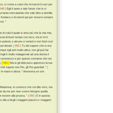
, sí come a colui che mi trarrei il cuor per
 048 ]
Egli è tanto e tale l'amor che io vi
i tanta mercatantia che vale oltre a dumilia
 un fondaco e di starmi qui per esservi sempre
suo. ”
 di colui il quale io amo piú che la vita mia,
assai di buon tempo con teco; ma io mi ti
 potesti, e alcune ci venisti e non fosti cosí
tuoi denari.
[ 050 ]
Tu dei sapere che io era
nque egli ami molto altrui, non gli può far
egli è molto malagevole ad una donna il
e ci è promesso e per questo conviene che noi
i,
[ 052 ]
Ma io gli ebbi poco appresso la tua
ché saputo non l'ho, gli t'ho guardati. ”
[
e in mano e disse: “ Annovera se son
: “ Madonna, io conosco che voi dite vero, ma
ste da me per niun vostro bisogno quella
te essere alla pruova. ”
[ 055 ]
E in questa
ella a fargli i maggiori piaceri e i maggiori