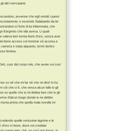
i altri mercatanti.
vescandosi, avvenne che egli vendé i panni
 incontanente; e essendo Salabaetto da lei
trandosi sí forte di lui infiammata, che
pi d'argento che ella aveva. Li quali
e valeva ben trenta fiorin d'oro, senza aver
stei bene acceso col mostrar sé accesa e
la camera e stata alquanto, tornò dentro
esse femina.
“ Deh, cuor del corpo mio, che avete voi cosí
non so né che mi far né che mi dire! Io ho
 ciò che ci è, che senza alcun fallo io gli
on so quello che io mi debba fare che io gli
ivirne d'alcun luogo donde io ne debbo
r morta prima che quella mala novella mi
credendo quelle verissime lagrime e le
in d'oro sí bene, dove voi crediate
ti i panni miei, ché, se cosí non fosse, io