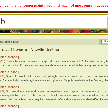
rchive. It is no longer maintained and may not meet current access
ain
Texts (Italian)
ttava Giornata - Novella Decima
Voice: dioneo ]
001 ]
Una ciciliana maestrevolmente toglie ad un mercatante ciò che in Palermo ha portato; il
ornato con molta piú mercatantia che prima, da lei accattati denari, le lascia acqua e capecchi
Voice: author ]
002 ]
Quanto la novella della reina in diversi luoghi facesse le donne ridere, non è da domanda
on fossero dodici volte le lagrime venute in su gli occhi. Ma poi che ella ebbe fine, Dioneo, ch
Voice: dioneo ]
003 ]
Graziose donne, manifesta cosa è tanto piú l'arti piacere quanto piú sottile artefice è per 
uantunque bellissime cose tutte raccontate abbiate, io intendo di raccontarne una tanto piú ch
uanto colei che beffata fu era maggior maestra di beffare altrui che alcuno altro beffato fosse d
Voice: dioneo ]