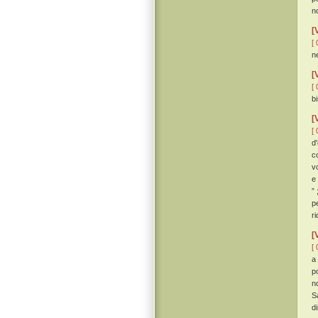
n
[
[ 
n
[
[ 
b
[
[ 
d
c
v
e
”
p
r
[
[ 
a
p
n
S
d