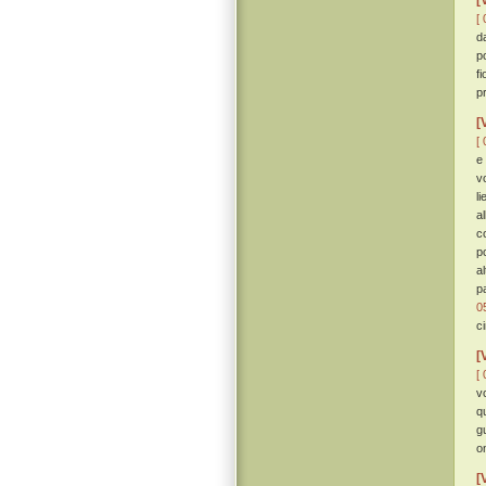
[
[ 
d
p
f
p
[
[ 
e
v
l
a
c
p
al
p
0
c
[
[ 
v
q
g
o
[