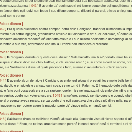
vveduto dinanzi e sí per le beffe le quali meritamente della sua bestialità n'aspettava, dolen
ciocchezza piagnea.
[ 041 ]
E avendo da' suoi maestri piú lettere avute che egli quegli denar
on faccendolo egli, quivi non fosse il suo difetto scoperto, diliberò di partirsi; e in su un leg
apoli se ne venne.
Voice: dioneo ]
042 ]
Era quivi in quei tempi nostro compar Pietro dello Canigiano, trasorier di madama la 'mpe
ntelletto e di sottile ingegno, grandissimo amico e di Salabaetto e de' suoi: col quale, sí com
alabaetto dolendosi raccontò ciò che fatto aveva e il suo misero accidente e domandogli aiuto 
ostentar la sua vita, affermando che mai a Firenze non intendeva di ritornare.
Voice: dioneo ]
043 ]
Il Canigiano, dolente di queste cose, disse: “ Male hai fatto, mal ti se' portato, male hai i t
ai spesi in dolcitudine: ma che? Fatto è, vuolsi vedere altro ” ; e, sí come avveduto uomo, p
re, e a Salabaetto il disse; al quale piacendo il fatto, si mise in avventura di volerlo seguire.
Voice: dioneo ]
044 ]
E avendo alcun denaio e il Canigiano avendonegli alquanti prestati, fece molte balle ben
otti da olio e empiutele e caricato ogni cosa, se ne tornò in Palermo. E il legaggio delle balle da
otti e fatto ogni cosa scrivere a sua ragione, quelle mise ne' magazzini, dicendo che infino che
on veniva, quelle non voleva toccare.
[ 045 ]
Iancofiore, avendo sentito questo e udendo che be
he al presente aveva recato, senza quello che egli aspettava che valeva piú di tre milia, parendo
 cinquecento per potere avere la maggior parte de' cinque milia; e mandò per lui.
Voice: dioneo ]
046 ]
Salabaetto divenuto malizioso v'andò; al quale ella, faccendo vista di niente sapere di c
esta e disse: “ Ecco, se tu fossi crucciato meco perché io non ti rende' cosí al termine i tuoi den