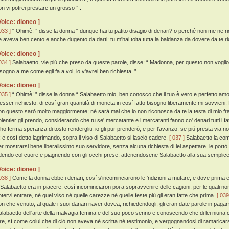
on vi potrei prestare un grosso ” .
Voice: dioneo ]
033 ]
“ Ohimè! ” disse la donna “ dunque hai tu patito disagio di denari? o perché non me ne rich
e aveva ben cento e anche dugento da darti: tu m'hai tolta tutta la baldanza da dovere da te rice
Voice: dioneo ]
034 ]
Salabaetto, vie piú che preso da queste parole, disse: “ Madonna, per questo non voglio 
isogno a me come egli fa a voi, io v'avrei ben richiesta. ”
Voice: dioneo ]
035 ]
“ Ohimè! ” disse la donna “ Salabaetto mio, ben conosco che il tuo è vero e perfetto a
'esser richiesto, di cosí gran quantità di moneta in cosí fatto bisogno liberamente mi sovvieni.
on questo sarò molto maggiormente; né sarà mai che io non riconosca da te la testa di mio fra
olentier gli prendo, considerando che tu se' mercatante e i mercatanti fanno co' denari tutti i fat
 ho ferma speranza di tosto rendergliti, io gli pur prenderò, e per l'avanzo, se piú presta via
 ; e cosí detto lagrimando, sopra il viso di Salabaetto si lasciò cadere.
[ 037 ]
Salabaetto la comi
er mostrarsi bene liberalissimo suo servidore, senza alcuna richiesta di lei aspettare, le portò ci
idendo col cuore e piagnendo con gli occhi prese, attenendosene Salabaetto alla sua sempli
Voice: dioneo ]
038 ]
Come la donna ebbe i denari, cosí s'incominciarono le 'ndizioni a mutare; e dove prima er
 Salabaetto era in piacere, cosí incominciaron poi a sopravvenire delle cagioni, per le quali non gl
otervi entrare, né quel viso né quelle carezze né quelle feste piú gli eran fatte che prima.
[ 039
on che venuto, al quale i suoi danari riaver dovea, richiedendogli, gli eran date parole in pag
alabaetto dell'arte della malvagia femina e del suo poco senno e conoscendo che di lei niuna 
ire, sí come colui che di ciò non aveva né scritta né testimonio, e vergognandosi di ramaricar