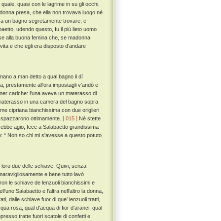
uale, quasi con le lagrime in su gli occhi,
a donna presa, che ella non trovava luogo né
lui a un bagno segretamente trovare; e
aetto, udendo questo, fu il piú lieto uomo
puose alla buona femina che, se madonna
vita e che egli era disposto d'andare
ano a man detto a qual bagno il dí
, prestamente all'ora impostagli v'andò e
ner cariche: l'una aveva un materasso di
o materasso in una camera del bagno sopra
rame cipriana bianchissima con due origlieri
o e spazzarono ottimamente.
[ 015 ]
Né stette
 ebbe agio, fece a Salabaetto grandissima
se: “ Non so chi mi s'avesse a questo potuto
loro due delle schiave. Quivi, senza
maravigliosamente e bene tutto lavò
ron le schiave de lenzuoli bianchissimi e
l'uno Salabaetto e l'altra nell'altro la donna,
ti, dalle schiave fuor di que' lenzuoli tratti,
acqua rosa, qual d'acqua di fior d'aranci, qual
resso tratte fuori scatole di confetti e