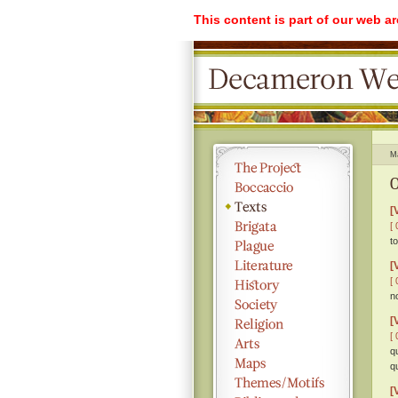
This content is part of our web a
M
O
[
[ 
t
[
[ 
n
[
[ 
q
q
[