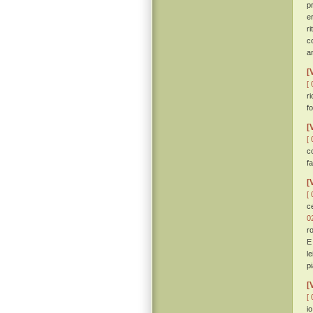
p
e
r
c
a
[
[ 
r
f
[
[ 
c
f
[
[ 
c
0
r
E
l
p
[
[ 
i