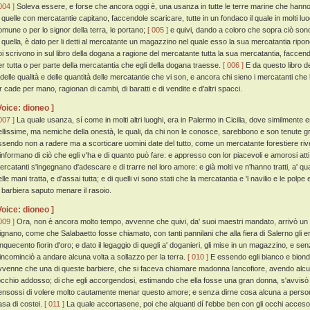
004 ]
Soleva essere, e forse che ancora oggi è, una usanza in tutte le terre marine che hanno p
n quelle con mercatantie capitano, faccendole scaricare, tutte in un fondaco il quale in molti l
omune o per lo signor della terra, le portano;
[ 005 ]
e quivi, dando a coloro che sopra ciò sono p
i quella, è dato per li detti al mercatante un magazzino nel quale esso la sua mercatantia ripone 
oi scrivono in sul libro della dogana a ragione del mercatante tutta la sua mercatantia, faccendo
er tutta o per parte della mercatantia che egli della dogana traesse.
[ 006 ]
E da questo libro de
 delle qualità e delle quantità delle mercatantie che vi son, e ancora chi sieno i mercatanti che 
or cade per mano, ragionan di cambi, di baratti e di vendite e d'altri spacci.
Voice: dioneo ]
007 ]
La quale usanza, sí come in molti altri luoghi, era in Palermo in Cicilia, dove similmente
ellissime, ma nemiche della onestà, le quali, da chi non le conosce, sarebbono e son tenute 
ssendo non a radere ma a scorticare uomini date del tutto, come un mercatante forestiere rive
'informano di ciò che egli v'ha e di quanto può fare: e appresso con lor piacevoli e amorosi atti
ercatanti s'ingegnano d'adescare e di trarre nel loro amore: e già molti ve n'hanno tratti, a' q
lle mani tratta, e d'assai tutta; e di quelli vi sono stati che la mercatantia e 'l navilio e le po
a barbiera saputo menare il rasoio.
Voice: dioneo ]
009 ]
Ora, non è ancora molto tempo, avvenne che quivi, da' suoi maestri mandato, arrivò un g
ignano, come che Salabaetto fosse chiamato, con tanti pannilani che alla fiera di Salerno gli
inquecento fiorin d'oro; e dato il legaggio di quegli a' doganieri, gli mise in un magazzino, e s
'incominciò a andare alcuna volta a sollazzo per la terra.
[ 010 ]
E essendo egli bianco e biondo
vvenne che una di queste barbiere, che si faceva chiamare madonna Iancofiore, avendo alcuna 
'occhio addosso; di che egli accorgendosi, estimando che ella fosse una gran donna, s'avvisò
ensossi di volere molto cautamente menar questo amore; e senza dirne cosa alcuna a persona 
asa di costei.
[ 011 ]
La quale accortasene, poi che alquanti dí l'ebbe ben con gli occhi acceso