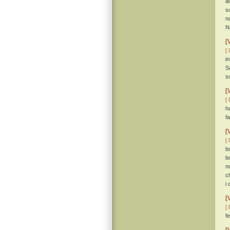
a
s
n
N
[
[ 
i
S
s
[
[ 
h
fa
[
[ 
b
b
n
c
i
[
[ 
f