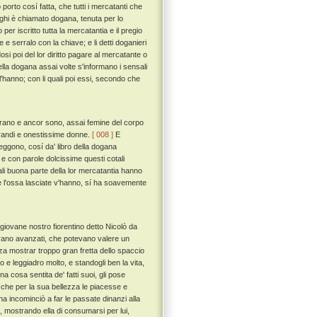
orto cosí fatta, che tutti i mercatanti che
uoghi è chiamato dogana, tenuta per lo
er iscritto tutta la mercatantia e il pregio
e serralo con la chiave; e li detti doganieri
si poi del lor diritto pagare al mercatante o
lla dogana assai volte s'informano i sensali
l'hanno; con li quali poi essi, secondo che
 erano e ancor sono, assai femine del corpo
grandi e onestissime donne.
[ 008 ]
E
ggono, cosí da' libro della dogana
 e con parole dolcissime questi cotali
uali buona parte della lor mercatantia hanno
lpe e l'ossa lasciate v'hanno, sí ha soavemente
iovane nostro fiorentino detto Nicolò da
 erano avanzati, che potevano valere un
enza mostrar troppo gran fretta dello spaccio
 e leggiadro molto, e standogli ben la vita,
cosa sentita de' fatti suoi, gli pose
 che per la sua bellezza le piacesse e
incominciò a far le passate dinanzi alla
, mostrando ella di consumarsi per lui,