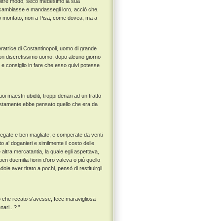
te oltre modo, seco medesimo la sua
i cambiasse e mandassegli loro, acciò che,
netto montato, non a Pisa, come dovea, ma a
ratrice di Costantinopoli, uomo di grande
e con discretissimo uomo, dopo alcuno giorno
e consiglio in fare che esso quivi potesse
uoi maestri ubiditi, troppi denari ad un tratto
restamente ebbe pensato quello che era da
 legate e ben magliate; e comperate da venti
to a' doganieri e similmente il costo delle
 altra mercatantia, la quale egli aspettava,
n duemilia fiorin d'oro valeva o piú quello
le aver tirato a pochi, pensò di restituirgli
iò che recato s'avesse, fece maravigliosa
ari...? ”