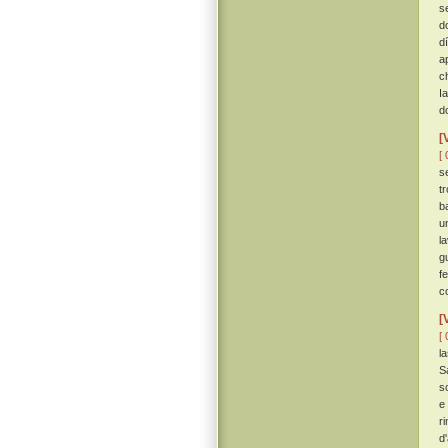
s
d
d
a
c
I
d
[
[ 
s
t
b
u
l
g
f
c
[
[ 
l
S
so
e 
r
d