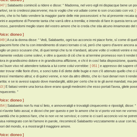
Voice: dioneo ]
047 ]
Salabaetto cominciò a ridere e disse: “ Madonna, nel vero egli mi dispiacque bene un poco
arlovi, se io credessi piacervene; ma io voglio che voi udiate come io son crucciato con voi.
[
orto, che io ho fatto vendere la maggior parte delle mie possessioni: e ho al presente recata qu
iorini e aspettone di Ponente tanta che varrà oltre a tremilia; e intendo di fare in questa terra
resso, parendomi meglio stare del vostro amore che io creda che stia alcuno innamorato del 
Voice: dioneo ]
049 ]
A cui la donna disse: “ Vedi, Salabaetto, ogni tuo acconcio mi piace forte, sí come di quello
 piacemi forte che tu con intendimento di starci tornato ci sii, però che spero d'avere ancora 
oglio un poco scusare che, di quei tempi che tu te n'andasti, alcune volte ci volesti venire e non
ietamente veduto come solevi, e oltre a questo di ciò che io al termine promesso non ti rendei 
llora in grandissimo dolore e in grandissima afflizione, e chi è in cosí fatta disposizione, quantu
osí buon viso né attendere tuttavia a lui come colui vorrebbe:
[ 051 ]
e appresso dei sapere ch'
oter trovar mille fiorin d'oro, e sonci tutto il dí dette delle bugie e non c'è attenuto quello ch
tressí mentiamo altrui; e di quinci venne, e non da altro difetto, che io i tuoi denari non ti rende
artita: e se io avessi saputo dove mandargliti, abbi per certo che io te gli avrei mandati; ma per
53 ]
E fattasi venire una borsa dove erano quegli medesimi che esso portati l'avea, gliele pos
inquecento. ”
Voice: dioneo ]
054 ]
Salabaetto non fu mai sí lieto, e annoveratigli e trovatigli cinquecento e ripostigli, disse
oi n'avete fatto assai; e dicovi che per questo e per lo amore che io vi porto voi non ne vorre
uantità che io potessi fare, che io non ve ne servissi; e come io ci sarò acconcio voi ne potre
uisa reintegrato con lei l'amore in parole, rincominciò Salabaetto vezzatamente a usar con lei, e 
nori del mondo, e a mostrargli il maggiore amore.
Voice: dioneo ]