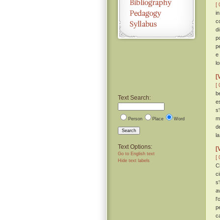
[ 
i
c
d
p
p
e
l
[
[ 
b
Text Search:
e
s
m
Person
Place
Word
de
Search
l
Text Options:
[
Go to English text
[ 
Hide text labels
C
c
s
a
l
p
c