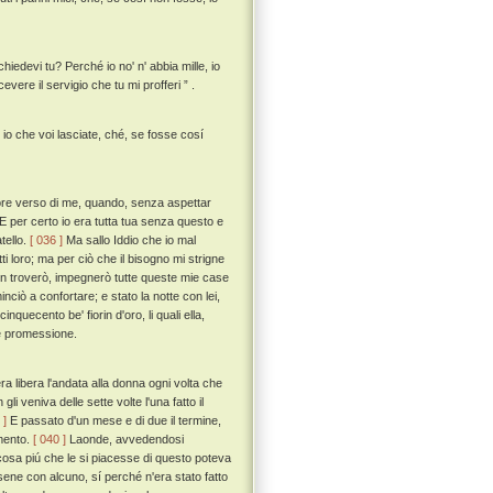
iedevi tu? Perché io no' n' abbia mille, io
vere il servigio che tu mi profferi ” .
io che voi lasciate, ché, se fosse cosí
more verso di me, quando, senza aspettar
 E per certo io era tutta tua senza questo e
tello.
[ 036 ]
Ma sallo Iddio che io mal
ti loro; ma per ciò che il bisogno mi strigne
 non troverò, impegnerò tutte queste mie case
nciò a confortare; e stato la notte con lei,
nquecento be' fiorin d'oro, li quali ella,
ce promessione.
a libera l'andata alla donna ogni volta che
i veniva delle sette volte l'una fatto il
 ]
E passato d'un mese e di due il termine,
amento.
[ 040 ]
Laonde, avvedendosi
cosa piú che le si piacesse di questo poteva
sene con alcuno, sí perché n'era stato fatto