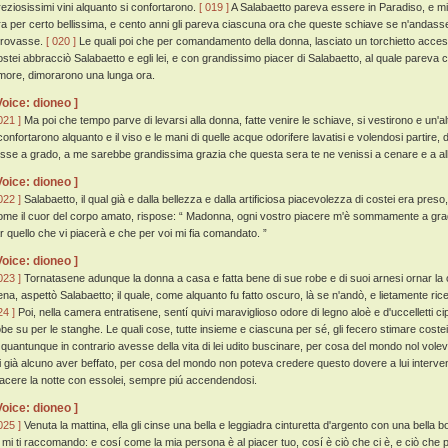
reziosissimi vini alquanto si confortarono.
[ 019 ]
A Salabaetto pareva essere in Paradiso, e mil
ra per certo bellissima, e cento anni gli pareva ciascuna ora che queste schiave se n'andassero
itrovasse.
[ 020 ]
Le quali poi che per comandamento della donna, lasciato un torchietto acces
ostei abbracciò Salabaetto e egli lei, e con grandissimo piacer di Salabaetto, al quale pareva 
more, dimorarono una lunga ora.
Voice: dioneo ]
021 ]
Ma poi che tempo parve di levarsi alla donna, fatte venire le schiave, si vestirono e un'a
iconfortarono alquanto e il viso e le mani di quelle acque odorifere lavatisi e volendosi partire
osse a grado, a me sarebbe grandissima grazia che questa sera te ne venissi a cenare e a a
Voice: dioneo ]
022 ]
Salabaetto, il qual già e dalla bellezza e dalla artificiosa piacevolezza di costei era pre
ome il cuor del corpo amato, rispose: “ Madonna, ogni vostro piacere m'è sommamente a grado
ar quello che vi piacerà e che per voi mi fia comandato. ”
Voice: dioneo ]
023 ]
Tornatasene adunque la donna a casa e fatta bene di sue robe e di suoi arnesi ornar la
ena, aspettò Salabaetto; il quale, come alquanto fu fatto oscuro, là se n'andò, e lietamente ri
24 ]
Poi, nella camera entratisene, sentí quivi maraviglioso odore di legno aloè e d'uccelletti cipri
obe su per le stanghe. Le quali cose, tutte insieme e ciascuna per sé, gli fecero stimare cos
 quantunque in contrario avesse della vita di lei udito buscinare, per cosa del mondo nol vol
ei già alcuno aver beffato, per cosa del mondo non poteva credere questo dovere a lui interve
iacere la notte con essolei, sempre piú accendendosi.
Voice: dioneo ]
025 ]
Venuta la mattina, ella gli cinse una bella e leggiadra cinturetta d'argento con una bella bo
o mi ti raccomando: e cosí come la mia persona è al piacer tuo, cosí è ciò che ci è, e ciò che 