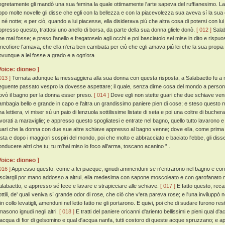
egretamente gli mandò una sua femina la quale ottimamente l'arte sapeva del ruffianesimo. La q
opo molte novelle gli disse che egli con la bellezza e con la piacevolezza sua aveva sí la su
í né notte; e per ciò, quando a lui piacesse, ella disiderava piú che altra cosa di potersi con 
ppresso questo, trattosi uno anello di borsa, da parte della sua donna gliele donò.
[ 012 ]
Salab
he mai fosse; e preso l'anello e fregatoselo agli occhi e poi basciatolo sel mise in dito e ris
ancofiore l'amava, che ella n'era ben cambiata per ciò che egli amava piú lei che la sua propia 
ovunque a lei fosse a grado e a ogn'ora.
Voice: dioneo ]
013 ]
Tornata adunque la messaggiera alla sua donna con questa risposta, a Salabaetto fu a m
eguente passato vespro la dovesse aspettare; il quale, senza dirne cosa del mondo a persona
rovò il bagno per la donna esser preso.
[ 014 ]
Dove egli non stette guari che due schiave ven
ambagia bello e grande in capo e l'altra un grandissimo paniere pien di cose; e steso quest
na lettiera, vi miser sú un paio di lenzuola sottilissime listate di seta e poi una coltre di buche
avorati a maraviglie; e appresso questo spogliatesi e entrate nel bagno, quello tutto lavaron
uari che la donna con due sue altre schiave appresso al bagno venne; dove ella, come prima
esta e dopo i maggiori sospiri del mondo, poi che molto e abbracciato e baciato l'ebbe, gli dis
onducere altri che tu; tu m'hai miso lo foco all'arma, toscano acanino ” .
Voice: dioneo ]
016 ]
Appresso questo, come a lei piacque, ignudi ammenduni se n'entrarono nel bagno e con 
asciargli por mano addosso a altrui, ella medesima con sapone moscoleato e con garofanato 
alabaetto, e appresso sé fece e lavare e strapicciare alle schiave.
[ 017 ]
E fatto questo, reca
ttili, de' quali veniva sí grande odor di rose, che ciò che v'era pareva rose; e l'una inviluppò nel
in collo levatigli, amenduni nel letto fatto ne gli portarono. E quivi, poi che di sudare furono resta
imasono ignudi negli altri.
[ 018 ]
E tratti del paniere oricanni d'ariento bellissimi e pieni qual d'
'acqua di fior di gelsomino e qual d'acqua nanfa, tutti costoro di queste acque spruzzano; e app