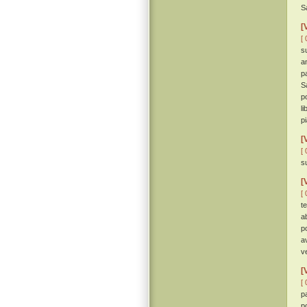
S
[
[ 
s
a
p
S
p
l
p
[
[ 
s
[
[ 
t
ab
p
a
v
[
[ 
p
p