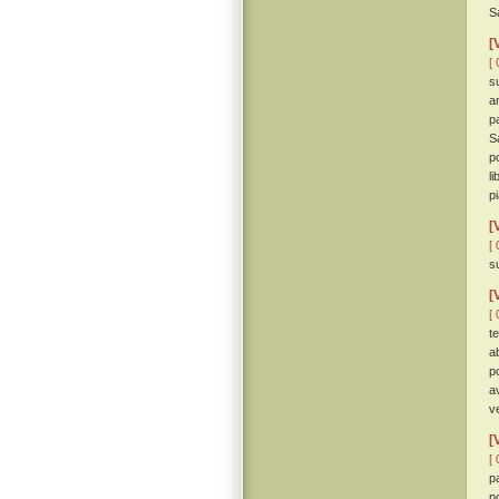
S
[
[ 
s
a
p
S
p
l
p
[
[ 
s
[
[ 
t
ab
p
a
v
[
[ 
p
p