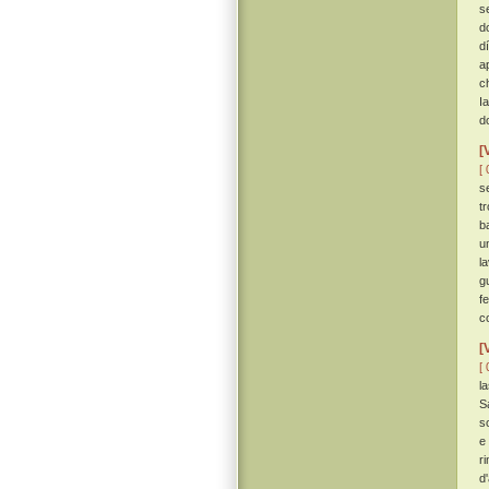
s
d
d
a
c
I
d
[
[ 
s
t
b
u
l
g
f
c
[
[ 
l
S
so
e 
r
d