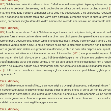
Voice: dioneo ]
047 ]
Salabaetto cominciò a ridere e disse: “ Madonna, nel vero egli mi dispiacque bene un poco
arlovi, se io credessi piacervene; ma io voglio che voi udiate come io son crucciato con voi.
[
orto, che io ho fatto vendere la maggior parte delle mie possessioni: e ho al presente recata qu
iorini e aspettone di Ponente tanta che varrà oltre a tremilia; e intendo di fare in questa terra
resso, parendomi meglio stare del vostro amore che io creda che stia alcuno innamorato del 
Voice: dioneo ]
049 ]
A cui la donna disse: “ Vedi, Salabaetto, ogni tuo acconcio mi piace forte, sí come di quello
 piacemi forte che tu con intendimento di starci tornato ci sii, però che spero d'avere ancora 
oglio un poco scusare che, di quei tempi che tu te n'andasti, alcune volte ci volesti venire e non
ietamente veduto come solevi, e oltre a questo di ciò che io al termine promesso non ti rendei 
llora in grandissimo dolore e in grandissima afflizione, e chi è in cosí fatta disposizione, quantu
osí buon viso né attendere tuttavia a lui come colui vorrebbe:
[ 051 ]
e appresso dei sapere ch'
oter trovar mille fiorin d'oro, e sonci tutto il dí dette delle bugie e non c'è attenuto quello ch
tressí mentiamo altrui; e di quinci venne, e non da altro difetto, che io i tuoi denari non ti rende
artita: e se io avessi saputo dove mandargliti, abbi per certo che io te gli avrei mandati; ma per
53 ]
E fattasi venire una borsa dove erano quegli medesimi che esso portati l'avea, gliele pos
inquecento. ”
Voice: dioneo ]
054 ]
Salabaetto non fu mai sí lieto, e annoveratigli e trovatigli cinquecento e ripostigli, disse
oi n'avete fatto assai; e dicovi che per questo e per lo amore che io vi porto voi non ne vorre
uantità che io potessi fare, che io non ve ne servissi; e come io ci sarò acconcio voi ne potre
uisa reintegrato con lei l'amore in parole, rincominciò Salabaetto vezzatamente a usar con lei, e 
nori del mondo, e a mostrargli il maggiore amore.
Voice: dioneo ]