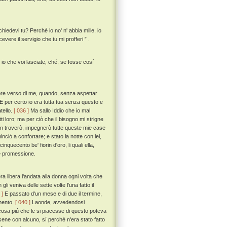
iedevi tu? Perché io no' n' abbia mille, io
vere il servigio che tu mi profferi ” .
io che voi lasciate, ché, se fosse cosí
more verso di me, quando, senza aspettar
 E per certo io era tutta tua senza questo e
tello.
[ 036 ]
Ma sallo Iddio che io mal
ti loro; ma per ciò che il bisogno mi strigne
 non troverò, impegnerò tutte queste mie case
nciò a confortare; e stato la notte con lei,
nquecento be' fiorin d'oro, li quali ella,
ce promessione.
a libera l'andata alla donna ogni volta che
i veniva delle sette volte l'una fatto il
 ]
E passato d'un mese e di due il termine,
amento.
[ 040 ]
Laonde, avvedendosi
cosa piú che le si piacesse di questo poteva
sene con alcuno, sí perché n'era stato fatto