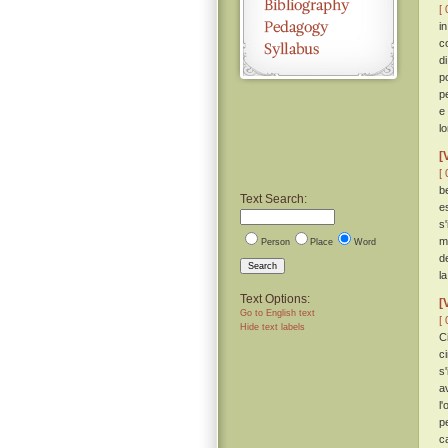
[ 
i
c
d
p
p
e
l
[
[ 
b
Text Search:
e
s
m
Person
Place
Word
de
Search
l
Text Options:
[
Go to English text
[ 
Hide text labels
C
c
s
a
l
p
c