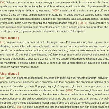
004 ]
Soleva essere, e forse che ancora oggi è, una usanza in tutte le terre marine che hanno p
n quelle con mercatantie capitano, faccendole scaricare, tutte in un fondaco il quale in molti l
omune o per lo signor della terra, le portano;
[ 005 ]
e quivi, dando a coloro che sopra ciò sono p
i quella, è dato per li detti al mercatante un magazzino nel quale esso la sua mercatantia ripone 
oi scrivono in sul libro della dogana a ragione del mercatante tutta la sua mercatantia, faccendo
er tutta o per parte della mercatantia che egli della dogana traesse.
[ 006 ]
E da questo libro de
 delle qualità e delle quantità delle mercatantie che vi son, e ancora chi sieno i mercatanti che 
or cade per mano, ragionan di cambi, di baratti e di vendite e d'altri spacci.
Voice: dioneo ]
007 ]
La quale usanza, sí come in molti altri luoghi, era in Palermo in Cicilia, dove similmente
ellissime, ma nemiche della onestà, le quali, da chi non le conosce, sarebbono e son tenute 
ssendo non a radere ma a scorticare uomini date del tutto, come un mercatante forestiere rive
'informano di ciò che egli v'ha e di quanto può fare: e appresso con lor piacevoli e amorosi atti
ercatanti s'ingegnano d'adescare e di trarre nel loro amore: e già molti ve n'hanno tratti, a' q
lle mani tratta, e d'assai tutta; e di quelli vi sono stati che la mercatantia e 'l navilio e le po
a barbiera saputo menare il rasoio.
Voice: dioneo ]
009 ]
Ora, non è ancora molto tempo, avvenne che quivi, da' suoi maestri mandato, arrivò un g
ignano, come che Salabaetto fosse chiamato, con tanti pannilani che alla fiera di Salerno gli
inquecento fiorin d'oro; e dato il legaggio di quegli a' doganieri, gli mise in un magazzino, e s
'incominciò a andare alcuna volta a sollazzo per la terra.
[ 010 ]
E essendo egli bianco e biondo
vvenne che una di queste barbiere, che si faceva chiamare madonna Iancofiore, avendo alcuna 
'occhio addosso; di che egli accorgendosi, estimando che ella fosse una gran donna, s'avvisò
ensossi di volere molto cautamente menar questo amore; e senza dirne cosa alcuna a persona 
asa di costei.
[ 011 ]
La quale accortasene, poi che alquanti dí l'ebbe ben con gli occhi acceso