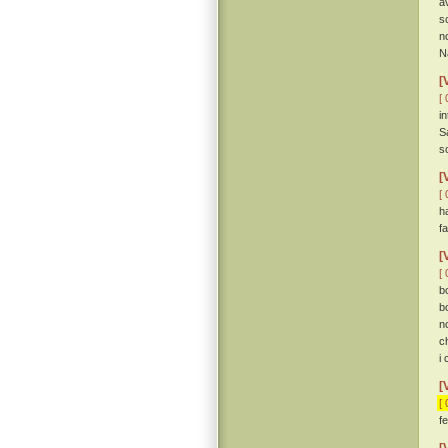
a
s
n
N
[
[ 
i
S
s
[
[ 
h
fa
[
[ 
b
b
n
c
i
[
[ 
f