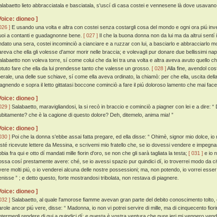
alabaetto lieto abbracciatala e basciatala, s'uscí di casa costei e vennesene là dove usavano gl
Voice: dioneo ]
026 ]
E usando una volta e altra con costei senza costargli cosa del mondo e ogni ora piú in
uoi a contanti e guadagnonne bene.
[ 027 ]
Il che la buona donna non da lui ma da altrui sentí
ndato una sera, costei incominciò a cianciare e a ruzzar con lui, a basciarlo e abbracciarlo mos
areva che ella gli volesse d'amor morir nelle braccia; e volevagli pur donare due bellissimi nap
alabaetto non voleva torre, sí come colui che da lei tra una volta e altra aveva avuto quello ch
otuto fare che ella da lui prendesse tanto che valesse un grosso.
[ 028 ]
Alla fine, avendol co
iberale, una delle sue schiave, sí come ella aveva ordinato, la chiamò: per che ella, uscita del
iagnendo e sopra il letto gittatasi boccone cominciò a fare il piú doloroso lamento che mai fac
Voice: dioneo ]
029 ]
Salabaetto, maravigliandosi, la si recò in braccio e cominciò a piagner con lei e a dire: 
ubitamente? che è la cagione di questo dolore? Deh, ditemelo, anima mia! ”
Voice: dioneo ]
030 ]
Poi che la donna s'ebbe assai fatta pregare, ed ella disse: “ Ohimè, signor mio dolce, io 
esté ricevute lettere da Messina, e scrivemi mio fratello che, se io dovessi vendere e impegnare
bia fra qui e otto dí mandati mille fiorin d'oro, se non che gli sarà tagliata la testa;
[ 031 ]
e io n
ossa cosí prestamente avere: ché, se io avessi spazio pur quindici dí, io troverrei modo da c
vere molti piú, o io venderei alcuna delle nostre possessioni; ma, non potendo, io vorrei esse
enisse ” ; e detto questo, forte mostrandosi tribolata, non restava di piagnere.
Voice: dioneo ]
032 ]
Salabaetto, al quale l'amorose fiamme avevan gran parte del debito conoscimento tolto, 
arole ancor piú vere, disse: “ Madonna, io non vi potrei servire di mille, ma di cinquecento fior
otermegli rendere di qui a quindici dí; e questa è vostra ventura che pure ieri mi vennero vendu