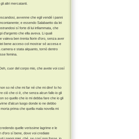
i altri mercatanti.
vescandosi, avvenne che egli vendé i panni
 incontanente; e essendo Salabaetto da lei
trandosi sí forte di lui infiammata, che
pi d'argento che ella aveva. Li quali
e valeva ben trenta fiorin d'oro, senza aver
stei bene acceso col mostrar sé accesa e
la camera e stata alquanto, tornò dentro
esse femina.
“ Deh, cuor del corpo mio, che avete voi cosí
non so né che mi far né che mi dire! Io ho
 ciò che ci è, che senza alcun fallo io gli
on so quello che io mi debba fare che io gli
ivirne d'alcun luogo donde io ne debbo
r morta prima che quella mala novella mi
credendo quelle verissime lagrime e le
in d'oro sí bene, dove voi crediate
ti i panni miei, ché, se cosí non fosse, io