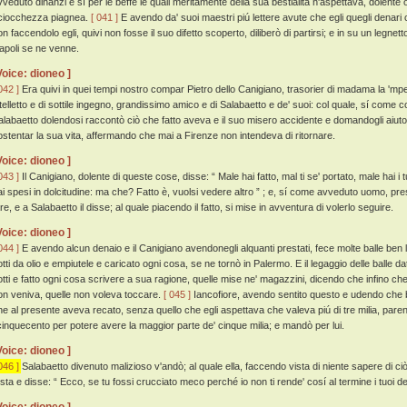
vveduto dinanzi e sí per le beffe le quali meritamente della sua bestialità n'aspettava, dolen
ciocchezza piagnea.
[ 041 ]
E avendo da' suoi maestri piú lettere avute che egli quegli denar
on faccendolo egli, quivi non fosse il suo difetto scoperto, diliberò di partirsi; e in su un leg
apoli se ne venne.
Voice: dioneo ]
042 ]
Era quivi in quei tempi nostro compar Pietro dello Canigiano, trasorier di madama la 'mpe
ntelletto e di sottile ingegno, grandissimo amico e di Salabaetto e de' suoi: col quale, sí com
alabaetto dolendosi raccontò ciò che fatto aveva e il suo misero accidente e domandogli aiuto 
ostentar la sua vita, affermando che mai a Firenze non intendeva di ritornare.
Voice: dioneo ]
043 ]
Il Canigiano, dolente di queste cose, disse: “ Male hai fatto, mal ti se' portato, male hai i t
ai spesi in dolcitudine: ma che? Fatto è, vuolsi vedere altro ” ; e, sí come avveduto uomo, p
re, e a Salabaetto il disse; al quale piacendo il fatto, si mise in avventura di volerlo seguire.
Voice: dioneo ]
044 ]
E avendo alcun denaio e il Canigiano avendonegli alquanti prestati, fece molte balle ben
otti da olio e empiutele e caricato ogni cosa, se ne tornò in Palermo. E il legaggio delle balle da
otti e fatto ogni cosa scrivere a sua ragione, quelle mise ne' magazzini, dicendo che infino che
on veniva, quelle non voleva toccare.
[ 045 ]
Iancofiore, avendo sentito questo e udendo che be
he al presente aveva recato, senza quello che egli aspettava che valeva piú di tre milia, parendo
 cinquecento per potere avere la maggior parte de' cinque milia; e mandò per lui.
Voice: dioneo ]
046 ]
Salabaetto divenuto malizioso v'andò; al quale ella, faccendo vista di niente sapere di c
esta e disse: “ Ecco, se tu fossi crucciato meco perché io non ti rende' cosí al termine i tuoi den