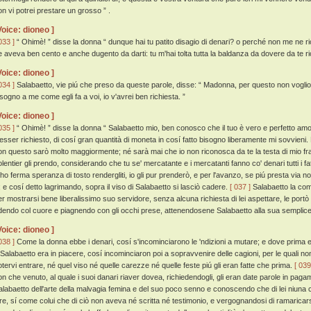
on vi potrei prestare un grosso ” .
Voice: dioneo ]
033 ]
“ Ohimè! ” disse la donna “ dunque hai tu patito disagio di denari? o perché non me ne rich
e aveva ben cento e anche dugento da darti: tu m'hai tolta tutta la baldanza da dovere da te rice
Voice: dioneo ]
034 ]
Salabaetto, vie piú che preso da queste parole, disse: “ Madonna, per questo non voglio 
isogno a me come egli fa a voi, io v'avrei ben richiesta. ”
Voice: dioneo ]
035 ]
“ Ohimè! ” disse la donna “ Salabaetto mio, ben conosco che il tuo è vero e perfetto a
'esser richiesto, di cosí gran quantità di moneta in cosí fatto bisogno liberamente mi sovvieni.
on questo sarò molto maggiormente; né sarà mai che io non riconosca da te la testa di mio fra
olentier gli prendo, considerando che tu se' mercatante e i mercatanti fanno co' denari tutti i fat
 ho ferma speranza di tosto rendergliti, io gli pur prenderò, e per l'avanzo, se piú presta via
 ; e cosí detto lagrimando, sopra il viso di Salabaetto si lasciò cadere.
[ 037 ]
Salabaetto la comi
er mostrarsi bene liberalissimo suo servidore, senza alcuna richiesta di lei aspettare, le portò ci
idendo col cuore e piagnendo con gli occhi prese, attenendosene Salabaetto alla sua sempli
Voice: dioneo ]
038 ]
Come la donna ebbe i denari, cosí s'incominciarono le 'ndizioni a mutare; e dove prima er
 Salabaetto era in piacere, cosí incominciaron poi a sopravvenire delle cagioni, per le quali non gl
otervi entrare, né quel viso né quelle carezze né quelle feste piú gli eran fatte che prima.
[ 039
on che venuto, al quale i suoi danari riaver dovea, richiedendogli, gli eran date parole in pag
alabaetto dell'arte della malvagia femina e del suo poco senno e conoscendo che di lei niuna 
ire, sí come colui che di ciò non aveva né scritta né testimonio, e vergognandosi di ramaricar