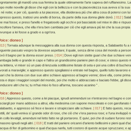
egretamente gli mandò una sua femina la quale ottimamente l'arte sapeva del ruffianesimo. La q
opo molte novelle gli disse che egli con la bellezza e con la piacevolezza sua aveva sí la su
í né notte; e per ciò, quando a lui piacesse, ella disiderava piú che altra cosa di potersi con 
ppresso questo, trattosi uno anello di borsa, da parte della sua donna gliele donò.
[ 012 ]
Salab
he mai fosse; e preso l'anello e fregatoselo agli occhi e poi basciatolo sel mise in dito e ris
ancofiore l'amava, che ella n'era ben cambiata per ciò che egli amava piú lei che la sua propia 
ovunque a lei fosse a grado e a ogn'ora.
Voice: dioneo ]
013 ]
Tornata adunque la messaggiera alla sua donna con questa risposta, a Salabaetto fu a m
eguente passato vespro la dovesse aspettare; il quale, senza dirne cosa del mondo a persona
rovò il bagno per la donna esser preso.
[ 014 ]
Dove egli non stette guari che due schiave ven
ambagia bello e grande in capo e l'altra un grandissimo paniere pien di cose; e steso quest
na lettiera, vi miser sú un paio di lenzuola sottilissime listate di seta e poi una coltre di buche
avorati a maraviglie; e appresso questo spogliatesi e entrate nel bagno, quello tutto lavaron
uari che la donna con due sue altre schiave appresso al bagno venne; dove ella, come prima
esta e dopo i maggiori sospiri del mondo, poi che molto e abbracciato e baciato l'ebbe, gli dis
onducere altri che tu; tu m'hai miso lo foco all'arma, toscano acanino ” .
Voice: dioneo ]
016 ]
Appresso questo, come a lei piacque, ignudi ammenduni se n'entrarono nel bagno e con 
asciargli por mano addosso a altrui, ella medesima con sapone moscoleato e con garofanato 
alabaetto, e appresso sé fece e lavare e strapicciare alle schiave.
[ 017 ]
E fatto questo, reca
ttili, de' quali veniva sí grande odor di rose, che ciò che v'era pareva rose; e l'una inviluppò nel
in collo levatigli, amenduni nel letto fatto ne gli portarono. E quivi, poi che di sudare furono resta
imasono ignudi negli altri.
[ 018 ]
E tratti del paniere oricanni d'ariento bellissimi e pieni qual d'
'acqua di fior di gelsomino e qual d'acqua nanfa, tutti costoro di queste acque spruzzano; e app