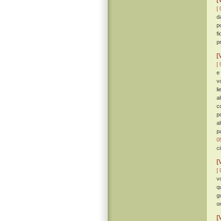
[
[ 
d
p
f
p
[
[ 
e
v
l
a
c
p
al
p
0
c
[
[ 
v
q
g
o
[