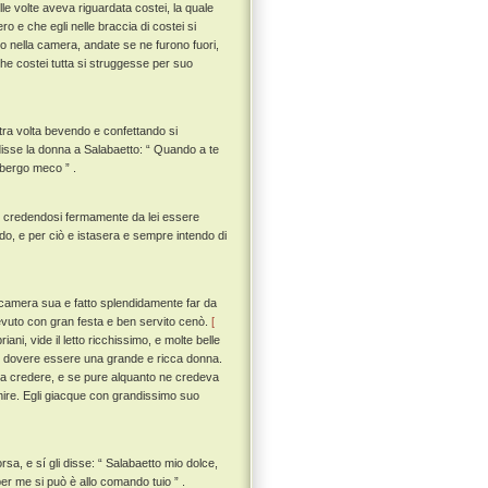
le volte aveva riguardata costei, la quale
 e che egli nelle braccia di costei si
o nella camera, andate se ne furono fuori,
che costei tutta si struggesse per suo
ltra volta bevendo e confettando si
, disse la donna a Salabaetto: “ Quando a te
lbergo meco ” .
so, credendosi fermamente da lei essere
, e per ciò e istasera e sempre intendo di
 camera sua e fatto splendidamente far da
cevuto con gran festa e ben servito cenò.
[
ani, vide il letto ricchissimo, e molte belle
tei dovere essere una grande e ricca donna.
eva credere, e se pure alquanto ne credeva
nire. Egli giacque con grandissimo suo
rsa, e sí gli disse: “ Salabaetto mio dolce,
per me si può è allo comando tuio ” .