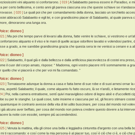
reziosissimi vini alquanto si confortarono.
[ 019 ]
A Salabaetto pareva essere in Paradiso, e mil
ra per certo bellissima, e cento anni gli pareva ciascuna ora che queste schiave se n'andassero
itrovasse.
[ 020 ]
Le quali poi che per comandamento della donna, lasciato un torchietto acces
ostei abbracciò Salabaetto e egli lei, e con grandissimo piacer di Salabaetto, al quale pareva 
more, dimorarono una lunga ora.
Voice: dioneo ]
021 ]
Ma poi che tempo parve di levarsi alla donna, fatte venire le schiave, si vestirono e un'a
iconfortarono alquanto e il viso e le mani di quelle acque odorifere lavatisi e volendosi partire
osse a grado, a me sarebbe grandissima grazia che questa sera te ne venissi a cenare e a a
Voice: dioneo ]
022 ]
Salabaetto, il qual già e dalla bellezza e dalla artificiosa piacevolezza di costei era pre
ome il cuor del corpo amato, rispose: “ Madonna, ogni vostro piacere m'è sommamente a grado
ar quello che vi piacerà e che per voi mi fia comandato. ”
Voice: dioneo ]
023 ]
Tornatasene adunque la donna a casa e fatta bene di sue robe e di suoi arnesi ornar la
ena, aspettò Salabaetto; il quale, come alquanto fu fatto oscuro, là se n'andò, e lietamente ri
24 ]
Poi, nella camera entratisene, sentí quivi maraviglioso odore di legno aloè e d'uccelletti cipri
obe su per le stanghe. Le quali cose, tutte insieme e ciascuna per sé, gli fecero stimare cos
 quantunque in contrario avesse della vita di lei udito buscinare, per cosa del mondo nol vol
ei già alcuno aver beffato, per cosa del mondo non poteva credere questo dovere a lui interve
iacere la notte con essolei, sempre piú accendendosi.
Voice: dioneo ]
025 ]
Venuta la mattina, ella gli cinse una bella e leggiadra cinturetta d'argento con una bella bo
o mi ti raccomando: e cosí come la mia persona è al piacer tuo, cosí è ciò che ci è, e ciò che 