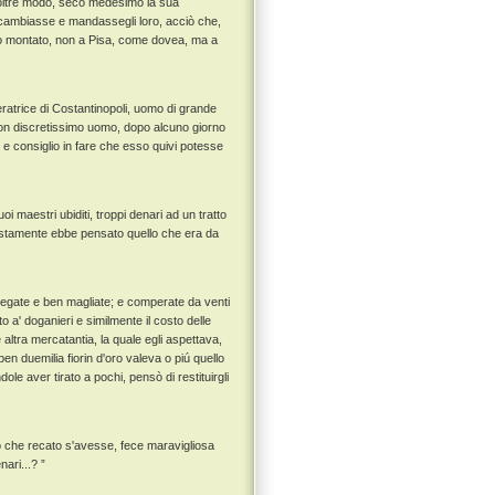
te oltre modo, seco medesimo la sua
i cambiasse e mandassegli loro, acciò che,
netto montato, non a Pisa, come dovea, ma a
ratrice di Costantinopoli, uomo di grande
e con discretissimo uomo, dopo alcuno giorno
e consiglio in fare che esso quivi potesse
uoi maestri ubiditi, troppi denari ad un tratto
restamente ebbe pensato quello che era da
 legate e ben magliate; e comperate da venti
to a' doganieri e similmente il costo delle
 altra mercatantia, la quale egli aspettava,
n duemilia fiorin d'oro valeva o piú quello
le aver tirato a pochi, pensò di restituirgli
iò che recato s'avesse, fece maravigliosa
ari...? ”