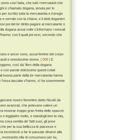
orto cosí fatta, che tutti i mercatanti che
uoghi è chiamato dogana, tenuta per lo
er iscritto tutta la mercatantia e il pregio
e serralo con la chiave; e li detti doganieri
si poi del lor diritto pagare al mercatante o
lla dogana assai volte s'informano i sensali
l'hanno; con li quali poi essi, secondo che
 erano e ancor sono, assai femine del corpo
grandi e onestissime donne.
[ 008 ]
E
ggono, cosí da' libro della dogana
 e con parole dolcissime questi cotali
uali buona parte della lor mercatantia hanno
lpe e l'ossa lasciate v'hanno, sí ha soavemente
iovane nostro fiorentino detto Nicolò da
 erano avanzati, che potevano valere un
enza mostrar troppo gran fretta dello spaccio
 e leggiadro molto, e standogli ben la vita,
cosa sentita de' fatti suoi, gli pose
 che per la sua bellezza le piacesse e
incominciò a far le passate dinanzi alla
, mostrando ella di consumarsi per lui,