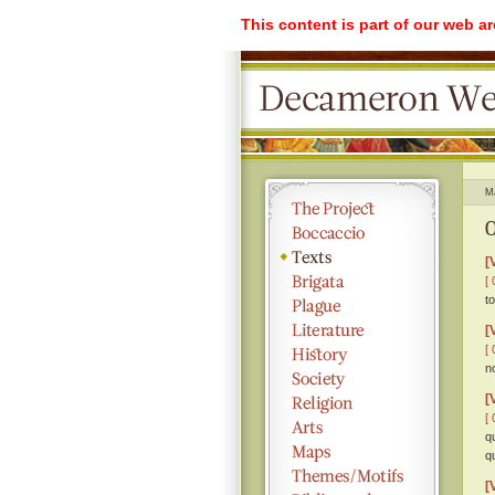
This content is part of our web a
M
O
[
[ 
t
[
[ 
n
[
[ 
q
q
[