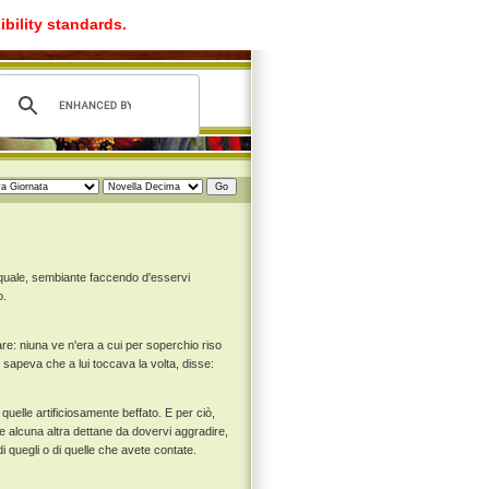
ibility standards.
 quale, sembiante faccendo d'esservi
o.
re: niuna ve n'era a cui per soperchio riso
e sapeva che a lui toccava la volta, disse:
quelle artificiosamente beffato. E per ciò,
e alcuna altra dettane da dovervi aggradire,
i quegli o di quelle che avete contate.