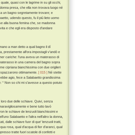
uale, quasi con le lagrime in su gli occhi,
a donna presa, che ella non trovava luogo né
lui a un bagno segretamente trovare; e
aetto, udendo questo, fu il piú lieto uomo
puose alla buona femina che, se madonna
vita e che egli era disposto d'andare
ano a man detto a qual bagno il dí
, prestamente all'ora impostagli v'andò e
ner cariche: l'una aveva un materasso di
o materasso in una camera del bagno sopra
rame cipriana bianchissima con due origlieri
o e spazzarono ottimamente.
[ 015 ]
Né stette
 ebbe agio, fece a Salabaetto grandissima
se: “ Non so chi mi s'avesse a questo potuto
loro due delle schiave. Quivi, senza
maravigliosamente e bene tutto lavò
ron le schiave de lenzuoli bianchissimi e
l'uno Salabaetto e l'altra nell'altro la donna,
ti, dalle schiave fuor di que' lenzuoli tratti,
acqua rosa, qual d'acqua di fior d'aranci, qual
resso tratte fuori scatole di confetti e