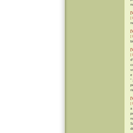
n
[
[ 
n
[
[ 
b
[
[ 
d
c
v
e
”
p
r
[
[ 
a
p
n
S
d