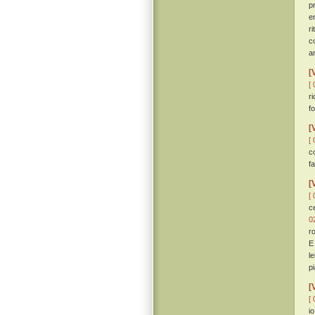
p
e
r
c
a
[
[ 
r
f
[
[ 
c
f
[
[ 
c
0
r
E
l
p
[
[ 
i