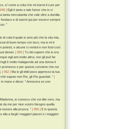
, sí come a colui che mi trarrei il cuor per
 048 ]
Egli è tanto e tale l'amor che io vi
i tanta mercatantia che vale oltre a dumilia
 un fondaco e di starmi qui per esservi sempre
suo. ”
 di colui il quale io amo piú che la vita mia,
assai di buon tempo con teco; ma io mi ti
 potesti, e alcune ci venisti e non fosti cosí
tuoi denari.
[ 050 ]
Tu dei sapere che io era
nque egli ami molto altrui, non gli può far
egli è molto malagevole ad una donna il
e ci è promesso e per questo conviene che noi
i,
[ 052 ]
Ma io gli ebbi poco appresso la tua
ché saputo non l'ho, gli t'ho guardati. ”
[
e in mano e disse: “ Annovera se son
: “ Madonna, io conosco che voi dite vero, ma
ste da me per niun vostro bisogno quella
te essere alla pruova. ”
[ 055 ]
E in questa
ella a fargli i maggiori piaceri e i maggiori