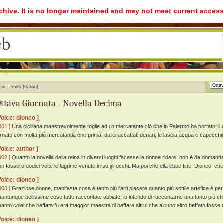
rchive. It is no longer maintained and may not meet current access
ain
Texts (Italian)
ttava Giornata - Novella Decima
Voice: dioneo ]
001 ]
Una ciciliana maestrevolmente toglie ad un mercatante ciò che in Palermo ha portato; il
ornato con molta piú mercatantia che prima, da lei accattati denari, le lascia acqua e capecchi
Voice: author ]
002 ]
Quanto la novella della reina in diversi luoghi facesse le donne ridere, non è da domanda
on fossero dodici volte le lagrime venute in su gli occhi. Ma poi che ella ebbe fine, Dioneo, ch
Voice: dioneo ]
003 ]
Graziose donne, manifesta cosa è tanto piú l'arti piacere quanto piú sottile artefice è per 
uantunque bellissime cose tutte raccontate abbiate, io intendo di raccontarne una tanto piú ch
uanto colei che beffata fu era maggior maestra di beffare altrui che alcuno altro beffato fosse d
Voice: dioneo ]