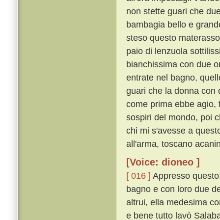
non stette guari che du
bambagia bello e grande 
steso questo materasso 
paio di lenzuola sottilis
bianchissima con due ori
entrate nel bagno, quel
guari che la donna con 
come prima ebbe agio, f
sospiri del mondo, poi c
chi mi s'avesse a questo
all'arma, toscano acanin
[Voice: dioneo ]
[ 016 ]
Appresso questo,
bagno e con loro due de
altrui, ella medesima 
e bene tutto lavò Salaba