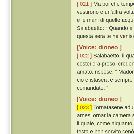
[ 021 ]
Ma poi che tempo p
vestirono e un'altra vol
e le mani di quelle acqu
Salabaetto: “ Quando a 
questa sera te ne venis
[Voice: dioneo ]
[ 022 ]
Salabaetto, il qua
costei era preso, crede
amato, rispose: “ Mado
ciò e istasera e sempre 
comandato. ”
[Voice: dioneo ]
[ 023 ]
Tornatasene adunq
arnesi ornar la camera 
il quale, come alquanto 
festa e ben servito cen