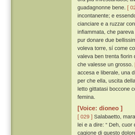
guadagnonne bene.
[ 0
incontanente; e essendo
cianciare e a ruzzar con 
infiammata, che pareva c
pur donare due bellissim
voleva torre, sí come co
valeva ben trenta fiorin
che valesse un grosso.
accesa e liberale, una d
per che ella, uscita del
letto gittatasi boccone 
femina.
[Voice: dioneo ]
[ 029 ]
Salabaetto, marav
lei e a dire: “ Deh, cuo
cagione di questo dolor