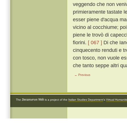
veggendo che non veniva
primieramente tastate le
esser piene d'acqua mari
vicino al cocchiume; poi
piene le trovò di capecch
fiorini.
[ 067 ]
Di che Ian
cinquecento renduti e tro
con tosco, non vuole ess
che tanto seppe altri qua
← Previous
Decameron Web
The
is a project of the
Italian Studies Department
's
Virtual Humanit