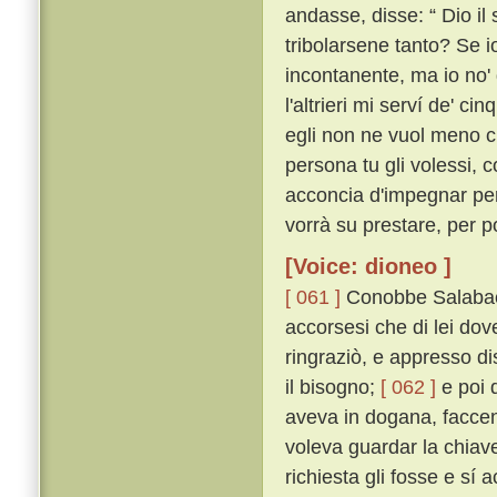
andasse, disse: “ Dio i
tribolarsene tanto? Se io
incontanente, ma io no' 
l'altrieri mi serví de'
egli non ne vuol meno ch
persona tu gli volessi, 
acconcia d'impegnar per 
vorrà su prestare, per po
[Voice: dioneo ]
[ 061 ]
Conobbe Salabaett
accorsesi che di lei dove
ringraziò, e appresso d
il bisogno;
[ 062 ]
e poi d
aveva in dogana, faccend
voleva guardar la chiav
richiesta gli fosse e sí