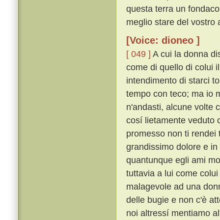
questa terra un fondaco
meglio stare del vostro
[Voice: dioneo ]
[ 049 ]
A cui la donna dis
come di quello di colui i
intendimento di starci t
tempo con teco; ma io mi
n'andasti, alcune volte c
cosí lietamente veduto c
promesso non ti rendei 
grandissimo dolore e in g
quantunque egli ami molt
tuttavia a lui come colu
malagevole ad una donna i
delle bugie e non c'è a
noi altressí mentiamo alt