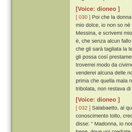
[Voice: dioneo ]
[ 030 ]
Poi che la donna 
mio dolce, io non so né 
Messina, e scrivemi mio
è, che senza alcun fallo 
che gli sarà tagliata la 
gli possa cosí prestamen
troverrei modo da civirn
venderei alcuna delle n
prima che quella mala no
tribolata, non restava di
[Voice: dioneo ]
[ 032 ]
Salabaetto, al qu
conoscimento tolto, cre
disse: “ Madonna, io non 
bene, dove voi crediate 