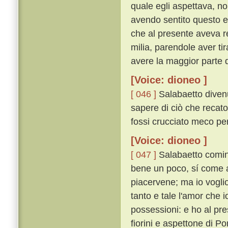
quale egli aspettava, n
avendo sentito questo e
che al presente aveva re
milia, parendole aver tir
avere la maggior parte d
[Voice: dioneo ]
[ 046 ]
Salabaetto divenu
sapere di ciò che recato
fossi crucciato meco perc
[Voice: dioneo ]
[ 047 ]
Salabaetto cominc
bene un poco, sí come a c
piacervene; ma io vogli
tanto e tale l'amor che i
possessioni: e ho al pre
fiorini e aspettone di Po