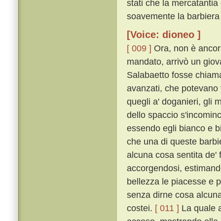
stati che la mercatantia 
soavemente la barbiera 
[Voice: dioneo ]
[ 009 ]
Ora, non è ancora
mandato, arrivò un giov
Salabaetto fosse chiamat
avanzati, che potevano v
quegli a' doganieri, gli
dello spaccio s'incominc
essendo egli bianco e b
che una di queste barb
alcuna cosa sentita de' f
accorgendosi, estimando
bellezza le piacesse e 
senza dirne cosa alcuna
costei.
[ 011 ]
La quale a