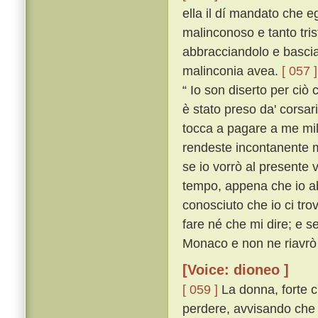
ella il dí mandato che e
malinconoso e tanto tris
abbracciandolo e bascia
malinconia avea.
[ 057 ]
“ Io son diserto per ciò 
è stato preso da' corsari
tocca a pagare a me mill
rendeste incontanente ma
se io vorrò al presente 
tempo, appena che io ab
conosciuto che io ci tro
fare né che mi dire; e s
Monaco e non ne riavrò 
[Voice: dioneo ]
[ 059 ]
La donna, forte cr
perdere, avvisando che