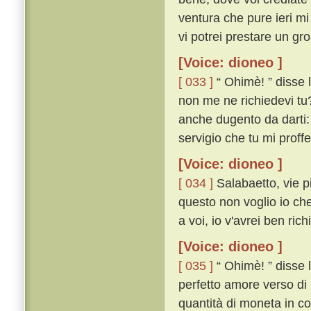
ventura che pure ieri mi
vi potrei prestare un gro
[Voice: dioneo ]
[ 033 ]
“ Ohimè! ” disse 
non me ne richiedevi tu?
anche dugento da darti: 
servigio che tu mi proffer
[Voice: dioneo ]
[ 034 ]
Salabaetto, vie p
questo non voglio io che
a voi, io v'avrei ben rich
[Voice: dioneo ]
[ 035 ]
“ Ohimè! ” disse 
perfetto amore verso di 
quantità di moneta in co