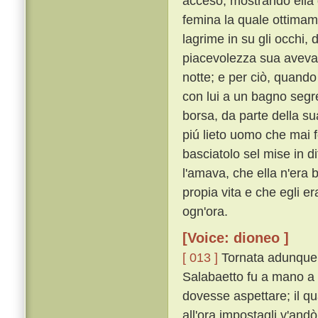
acceso, mostrando ella 
femina la quale ottimame
lagrime in su gli occhi, 
piacevolezza sua aveva 
notte; e per ciò, quando 
con lui a un bagno segre
borsa, da parte della s
piú lieto uomo che mai f
basciatolo sel mise in 
l'amava, che ella n'era 
propia vita e che egli e
ogn'ora.
[Voice: dioneo ]
[ 013 ]
Tornata adunque 
Salabaetto fu a mano a 
dovesse aspettare; il q
all'ora impostagli v'and