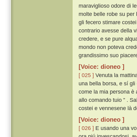
maraviglioso odore di leg
molte belle robe su per 
gli fecero stimare cost
contrario avesse della v
credere, e se pure alqua
mondo non poteva creder
grandissimo suo piacere
[Voice: dioneo ]
[ 025 ]
Venuta la mattina,
una bella borsa, e sí gl
come la mia persona è al
allo comando tuio ” . Sa
costei e vennesene là do
[Voice: dioneo ]
[ 026 ]
E usando una volt
ora piú invescandosi, av