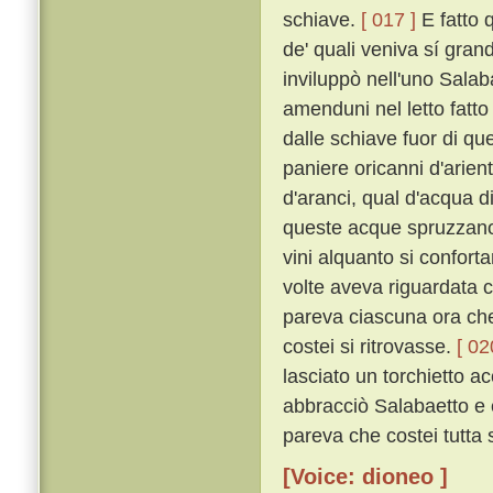
schiave.
[ 017 ]
E fatto q
de' quali veniva sí gran
inviluppò nell'uno Salabae
amenduni nel letto fatto 
dalle schiave fuor di que'
paniere oricanni d'arient
d'aranci, qual d'acqua di
queste acque spruzzano; 
vini alquanto si confort
volte aveva riguardata co
pareva ciascuna ora che
costei si ritrovasse.
[ 02
lasciato un torchietto a
abbracciò Salabaetto e e
pareva che costei tutta
[Voice: dioneo ]