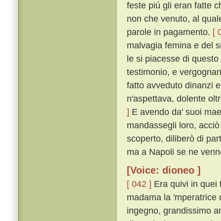
feste piú gli eran fatte 
non che venuto, al quale
parole in pagamento.
[ 
malvagia femina e del s
le si piacesse di questo
testimonio, e vergognan
fatto avveduto dinanzi e 
n'aspettava, dolente o
]
E avendo da' suoi maest
mandassegli loro, acciò 
scoperto, diliberò di pa
ma a Napoli se ne venn
[Voice: dioneo ]
[ 042 ]
Era quivi in quei 
madama la 'mperatrice di
ingegno, grandissimo am