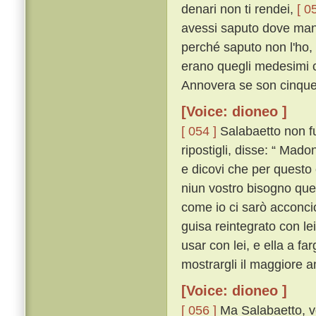
denari non ti rendei,
[ 0
avessi saputo dove manda
perché saputo non l'ho, g
erano quegli medesimi ch
Annovera se son cinque
[Voice: dioneo ]
[ 054 ]
Salabaetto non fu 
ripostigli, disse: “ Mado
e dicovi che per questo 
niun vostro bisogno quel
come io ci sarò acconcio
guisa reintegrato con le
usar con lei, e ella a fa
mostrargli il maggiore 
[Voice: dioneo ]
[ 056 ]
Ma Salabaetto, vo