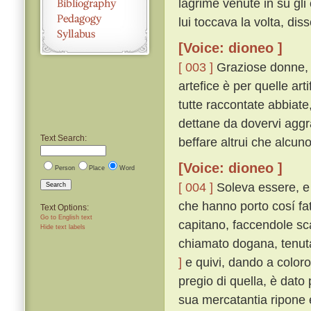
lagrime venute in su gli
lui toccava la volta, diss
[Voice: dioneo ]
[ 003 ]
Graziose donne, ma
artefice è per quelle ar
tutte raccontate abbiate
dettane da dovervi aggr
Text Search:
beffare altrui che alcuno
[Voice: dioneo ]
Person
Place
Word
[ 004 ]
Soleva essere, e 
Search
che hanno porto cosí fat
Text Options:
Go to English text
capitano, faccendole scar
Hide text labels
chiamato dogana, tenuta
]
e quivi, dando a coloro 
pregio di quella, è dato
sua mercatantia ripone e 