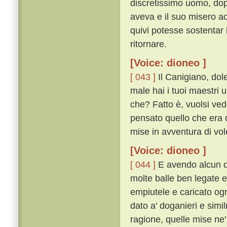
discretissimo uomo, dop
aveva e il suo misero a
quivi potesse sostentar
ritornare.
[Voice: dioneo ]
[ 043 ]
Il Canigiano, dole
male hai i tuoi maestri u
che? Fatto è, vuolsi ve
pensato quello che era da
mise in avventura di vol
[Voice: dioneo ]
[ 044 ]
E avendo alcun de
molte balle ben legate e
empiutele e caricato ogn
dato a' doganieri e simil
ragione, quelle mise ne'