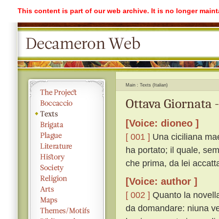
This content is part of our web archive. It is no longer mai
Main
Texts (Italian)
Ottava Giornata 
[Voice: dioneo ]
[ 001 ]
Una ciciliana mae
ha portato; il quale, se
che prima, da lei accatt
[Voice: author ]
[ 002 ]
Quanto la novella 
da domandare: niuna ve n