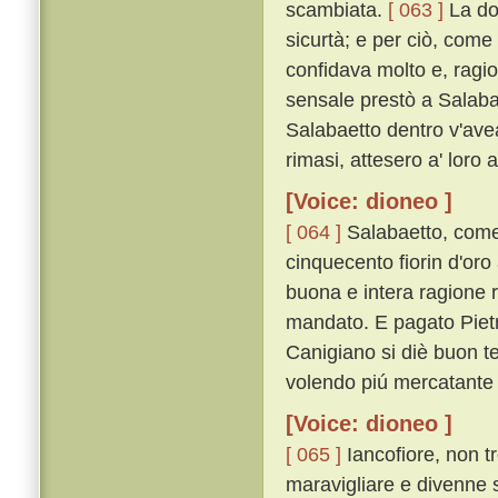
scambiata.
[ 063 ]
La do
sicurtà; e per ciò, come 
confidava molto e, ragiona
sensale prestò a Salaba
Salabaetto dentro v'avea;
rimasi, attesero a' loro alt
[Voice: dioneo ]
[ 064 ]
Salabaetto, come 
cinquecento fiorin d'oro
buona e intera ragione 
mandato. E pagato Pietro
Canigiano si diè buon te
volendo piú mercatante 
[Voice: dioneo ]
[ 065 ]
Iancofiore, non t
maravigliare e divenne 