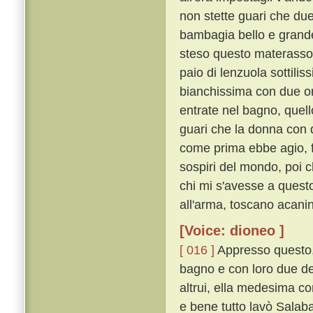
non stette guari che du
bambagia bello e grande 
steso questo materasso 
paio di lenzuola sottilis
bianchissima con due ori
entrate nel bagno, quel
guari che la donna con 
come prima ebbe agio, f
sospiri del mondo, poi c
chi mi s'avesse a questo
all'arma, toscano acanin
[Voice: dioneo ]
[ 016 ]
Appresso questo,
bagno e con loro due de
altrui, ella medesima 
e bene tutto lavò Salaba