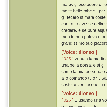
maraviglioso odore di leg
molte belle robe su per 
gli fecero stimare cost
contrario avesse della v
credere, e se pure alqua
mondo non poteva creder
grandissimo suo piacere
[Voice: dioneo ]
[ 025 ]
Venuta la mattina,
una bella borsa, e sí gl
come la mia persona è al
allo comando tuio ” . Sa
costei e vennesene là do
[Voice: dioneo ]
[ 026 ]
E usando una volt
ora piú invescandosi, av