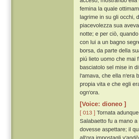
acceso, mostrando ella 
femina la quale ottimame
lagrime in su gli occhi, 
piacevolezza sua aveva 
notte; e per ciò, quando 
con lui a un bagno segre
borsa, da parte della s
piú lieto uomo che mai f
basciatolo sel mise in 
l'amava, che ella n'era 
propia vita e che egli e
ogn'ora.
[Voice: dioneo ]
[ 013 ]
Tornata adunque 
Salabaetto fu a mano a 
dovesse aspettare; il q
all'ora impostagli v'and