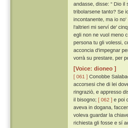
andasse, disse: “ Dio i
tribolarsene tanto? Se io
incontanente, ma io no' 
l'altrieri mi serví de'
egli non ne vuol meno ch
persona tu gli volessi, 
acconcia d'impegnar per 
vorrà su prestare, per po
[Voice: dioneo ]
[ 061 ]
Conobbe Salabaett
accorsesi che di lei dove
ringraziò, e appresso d
il bisogno;
[ 062 ]
e poi d
aveva in dogana, faccend
voleva guardar la chiav
richiesta gli fosse e sí