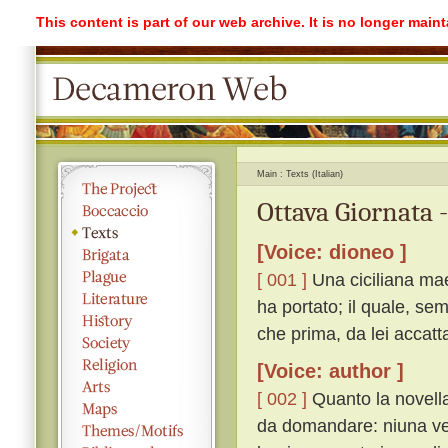
This content is part of our web archive. It is no longer mai
Main
Texts (Italian)
Ottava Giornata 
[Voice: dioneo ]
[ 001 ]
Una ciciliana mae
ha portato; il quale, se
che prima, da lei accatt
[Voice: author ]
[ 002 ]
Quanto la novella 
da domandare: niuna ve n