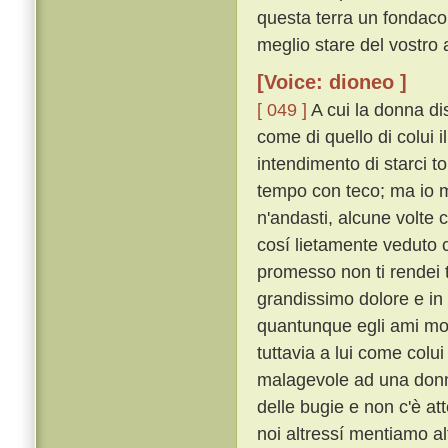
questa terra un fondaco
meglio stare del vostro
[Voice: dioneo ]
[ 049 ]
A cui la donna dis
come di quello di colui i
intendimento di starci t
tempo con teco; ma io mi
n'andasti, alcune volte c
cosí lietamente veduto c
promesso non ti rendei 
grandissimo dolore e in g
quantunque egli ami molt
tuttavia a lui come colu
malagevole ad una donna i
delle bugie e non c'è a
noi altressí mentiamo alt