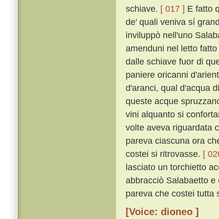
schiave.
[ 017 ]
E fatto q
de' quali veniva sí gran
inviluppò nell'uno Salabae
amenduni nel letto fatto 
dalle schiave fuor di que'
paniere oricanni d'arient
d'aranci, qual d'acqua di
queste acque spruzzano; 
vini alquanto si confort
volte aveva riguardata co
pareva ciascuna ora che
costei si ritrovasse.
[ 02
lasciato un torchietto a
abbracciò Salabaetto e e
pareva che costei tutta
[Voice: dioneo ]