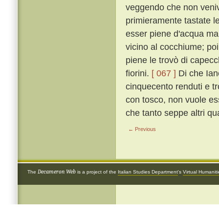
veggendo che non veniva
primieramente tastate le
esser piene d'acqua mari
vicino al cocchiume; poi
piene le trovò di capecch
fiorini.
[ 067 ]
Di che Ian
cinquecento renduti e tro
con tosco, non vuole ess
che tanto seppe altri qua
← Previous
Decameron Web
The
is a project of the
Italian Studies Department
's
Virtual Humanit