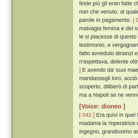
feste piú gli eran fatte 
non che venuto, al quale
parole in pagamento.
[ 
malvagia femina e del s
le si piacesse di questo
testimonio, e vergognan
fatto avveduto dinanzi e 
n'aspettava, dolente o
]
E avendo da' suoi maest
mandassegli loro, acciò 
scoperto, diliberò di pa
ma a Napoli se ne venn
[Voice: dioneo ]
[ 042 ]
Era quivi in quei 
madama la 'mperatrice di
ingegno, grandissimo am