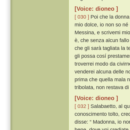
[Voice: dioneo ]
[ 030 ]
Poi che la donna 
mio dolce, io non so né 
Messina, e scrivemi mio
è, che senza alcun fallo 
che gli sarà tagliata la 
gli possa cosí prestamen
troverrei modo da civirn
venderei alcuna delle n
prima che quella mala no
tribolata, non restava di
[Voice: dioneo ]
[ 032 ]
Salabaetto, al qu
conoscimento tolto, cre
disse: “ Madonna, io non 
bene, dove voi crediate 