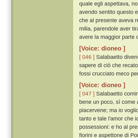
quale egli aspettava, n
avendo sentito questo e
che al presente aveva re
milia, parendole aver tir
avere la maggior parte d
[Voice: dioneo ]
[ 046 ]
Salabaetto divenu
sapere di ciò che recato
fossi crucciato meco perc
[Voice: dioneo ]
[ 047 ]
Salabaetto cominc
bene un poco, sí come a c
piacervene; ma io vogli
tanto e tale l'amor che i
possessioni: e ho al pre
fiorini e aspettone di Po