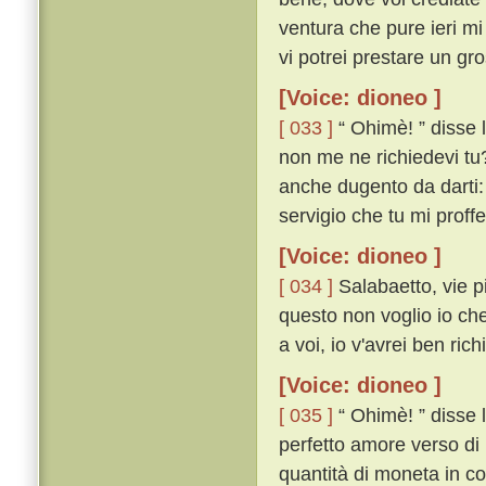
ventura che pure ieri mi
vi potrei prestare un gro
[Voice: dioneo ]
[ 033 ]
“ Ohimè! ” disse 
non me ne richiedevi tu?
anche dugento da darti: 
servigio che tu mi proffer
[Voice: dioneo ]
[ 034 ]
Salabaetto, vie p
questo non voglio io che
a voi, io v'avrei ben rich
[Voice: dioneo ]
[ 035 ]
“ Ohimè! ” disse 
perfetto amore verso di 
quantità di moneta in co