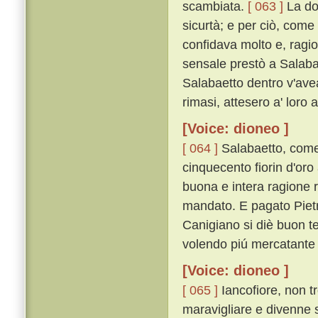
scambiata.
[ 063 ]
La do
sicurtà; e per ciò, come 
confidava molto e, ragiona
sensale prestò a Salaba
Salabaetto dentro v'avea;
rimasi, attesero a' loro alt
[Voice: dioneo ]
[ 064 ]
Salabaetto, come 
cinquecento fiorin d'oro
buona e intera ragione 
mandato. E pagato Pietro
Canigiano si diè buon te
volendo piú mercatante 
[Voice: dioneo ]
[ 065 ]
Iancofiore, non t
maravigliare e divenne 