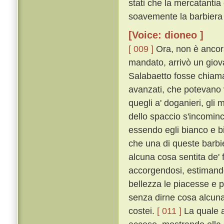
stati che la mercatantia 
soavemente la barbiera 
[Voice: dioneo ]
[ 009 ]
Ora, non è ancora
mandato, arrivò un giov
Salabaetto fosse chiamat
avanzati, che potevano v
quegli a' doganieri, gli
dello spaccio s'incominc
essendo egli bianco e b
che una di queste barb
alcuna cosa sentita de' f
accorgendosi, estimando
bellezza le piacesse e 
senza dirne cosa alcuna
costei.
[ 011 ]
La quale a