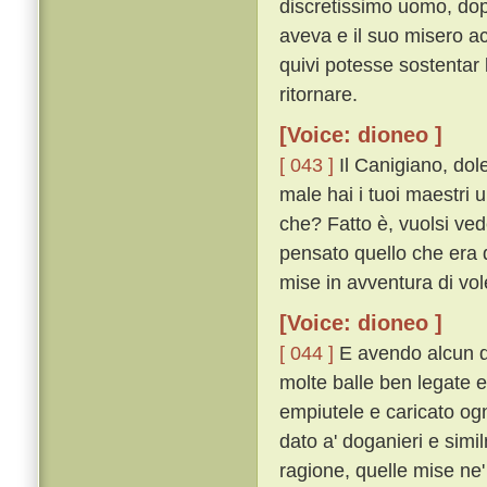
discretissimo uomo, dop
aveva e il suo misero a
quivi potesse sostentar
ritornare.
[Voice: dioneo ]
[ 043 ]
Il Canigiano, dole
male hai i tuoi maestri u
che? Fatto è, vuolsi ve
pensato quello che era da
mise in avventura di vol
[Voice: dioneo ]
[ 044 ]
E avendo alcun de
molte balle ben legate e
empiutele e caricato ogn
dato a' doganieri e simil
ragione, quelle mise ne'