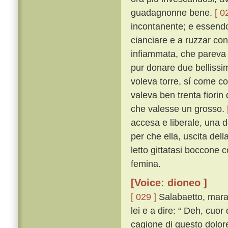
guadagnonne bene.
[ 0
incontanente; e essendo
cianciare e a ruzzar con 
infiammata, che pareva c
pur donare due bellissim
voleva torre, sí come co
valeva ben trenta fiorin
che valesse un grosso.
accesa e liberale, una d
per che ella, uscita del
letto gittatasi boccone 
femina.
[Voice: dioneo ]
[ 029 ]
Salabaetto, marav
lei e a dire: “ Deh, cuo
cagione di questo dolor