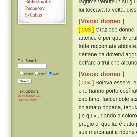
lagrime venute in su gli
lui toccava la volta, diss
[Voice: dioneo ]
[ 003 ]
Graziose donne, ma
artefice è per quelle ar
tutte raccontate abbiate
dettane da dovervi aggr
Text Search:
beffare altrui che alcuno
[Voice: dioneo ]
Person
Place
Word
[ 004 ]
Soleva essere, e 
Search
che hanno porto cosí fat
Text Options:
Go to English text
capitano, faccendole scar
Hide text labels
chiamato dogana, tenuta
]
e quivi, dando a coloro 
pregio di quella, è dato
sua mercatantia ripone e 