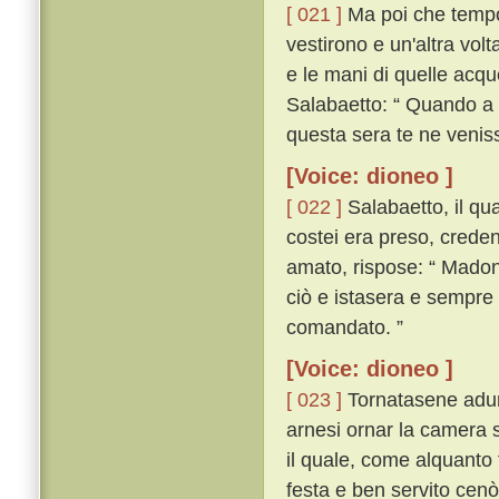
[ 021 ]
Ma poi che tempo p
vestirono e un'altra vol
e le mani di quelle acqu
Salabaetto: “ Quando a 
questa sera te ne venis
[Voice: dioneo ]
[ 022 ]
Salabaetto, il qua
costei era preso, crede
amato, rispose: “ Mado
ciò e istasera e sempre 
comandato. ”
[Voice: dioneo ]
[ 023 ]
Tornatasene adunq
arnesi ornar la camera 
il quale, come alquanto 
festa e ben servito cen