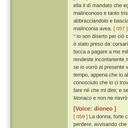
ella il dí mandato che e
malinconoso e tanto tris
abbracciandolo e bascia
malinconia avea.
[ 057 ]
“ Io son diserto per ciò 
è stato preso da' corsari
tocca a pagare a me mill
rendeste incontanente ma
se io vorrò al presente 
tempo, appena che io ab
conosciuto che io ci tro
fare né che mi dire; e s
Monaco e non ne riavrò 
[Voice: dioneo ]
[ 059 ]
La donna, forte cr
perdere, avvisando che