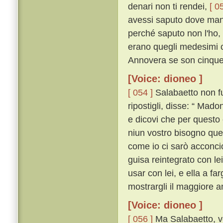
denari non ti rendei,
[ 0
avessi saputo dove manda
perché saputo non l'ho, g
erano quegli medesimi ch
Annovera se son cinque
[Voice: dioneo ]
[ 054 ]
Salabaetto non fu 
ripostigli, disse: “ Mado
e dicovi che per questo 
niun vostro bisogno quel
come io ci sarò acconcio
guisa reintegrato con le
usar con lei, e ella a fa
mostrargli il maggiore 
[Voice: dioneo ]
[ 056 ]
Ma Salabaetto, vo