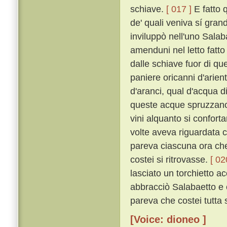
schiave.
[ 017 ]
E fatto q
de' quali veniva sí gran
inviluppò nell'uno Salabae
amenduni nel letto fatto 
dalle schiave fuor di que'
paniere oricanni d'arient
d'aranci, qual d'acqua di
queste acque spruzzano; 
vini alquanto si confort
volte aveva riguardata co
pareva ciascuna ora che
costei si ritrovasse.
[ 02
lasciato un torchietto a
abbracciò Salabaetto e e
pareva che costei tutta
[Voice: dioneo ]