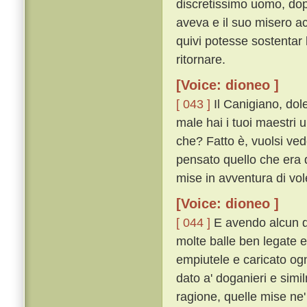
discretissimo uomo, dop
aveva e il suo misero a
quivi potesse sostentar
ritornare.
[Voice: dioneo ]
[ 043 ]
Il Canigiano, dole
male hai i tuoi maestri u
che? Fatto è, vuolsi ve
pensato quello che era da
mise in avventura di vol
[Voice: dioneo ]
[ 044 ]
E avendo alcun de
molte balle ben legate e
empiutele e caricato ogn
dato a' doganieri e simil
ragione, quelle mise ne'