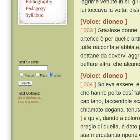
lagrime venute in su gli
lui toccava la volta, diss
[Voice: dioneo ]
[ 003 ]
Graziose donne, ma
artefice è per quelle ar
tutte raccontate abbiate
dettane da dovervi aggr
Text Search:
beffare altrui che alcuno
[Voice: dioneo ]
Person
Place
Word
[ 004 ]
Soleva essere, e 
Search
che hanno porto cosí fat
Text Options:
Go to English text
capitano, faccendole scar
Hide text labels
chiamato dogana, tenuta
]
e quivi, dando a coloro 
pregio di quella, è dato
sua mercatantia ripone e 