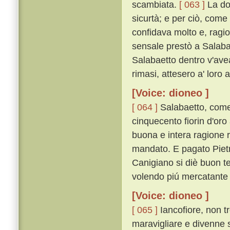
scambiata.
[ 063 ]
La do
sicurtà; e per ciò, come 
confidava molto e, ragiona
sensale prestò a Salaba
Salabaetto dentro v'avea;
rimasi, attesero a' loro alt
[Voice: dioneo ]
[ 064 ]
Salabaetto, come 
cinquecento fiorin d'oro
buona e intera ragione 
mandato. E pagato Pietro
Canigiano si diè buon te
volendo piú mercatante 
[Voice: dioneo ]
[ 065 ]
Iancofiore, non t
maravigliare e divenne 