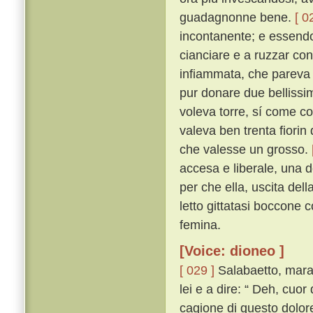
guadagnonne bene.
[ 0
incontanente; e essendo
cianciare e a ruzzar con 
infiammata, che pareva c
pur donare due bellissim
voleva torre, sí come co
valeva ben trenta fiorin
che valesse un grosso.
accesa e liberale, una d
per che ella, uscita del
letto gittatasi boccone 
femina.
[Voice: dioneo ]
[ 029 ]
Salabaetto, marav
lei e a dire: “ Deh, cuo
cagione di questo dolor