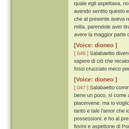
quale egli aspettava, n
avendo sentito questo e
che al presente aveva re
milia, parendole aver tir
avere la maggior parte d
[Voice: dioneo ]
[ 046 ]
Salabaetto divenu
sapere di ciò che recato
fossi crucciato meco perc
[Voice: dioneo ]
[ 047 ]
Salabaetto cominc
bene un poco, sí come a c
piacervene; ma io vogli
tanto e tale l'amor che i
possessioni: e ho al pre
fiorini e aspettone di Po