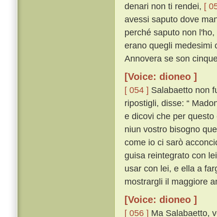
denari non ti rendei,
[ 0
avessi saputo dove manda
perché saputo non l'ho, g
erano quegli medesimi ch
Annovera se son cinque
[Voice: dioneo ]
[ 054 ]
Salabaetto non fu 
ripostigli, disse: “ Mado
e dicovi che per questo 
niun vostro bisogno quel
come io ci sarò acconcio
guisa reintegrato con le
usar con lei, e ella a fa
mostrargli il maggiore 
[Voice: dioneo ]
[ 056 ]
Ma Salabaetto, vo