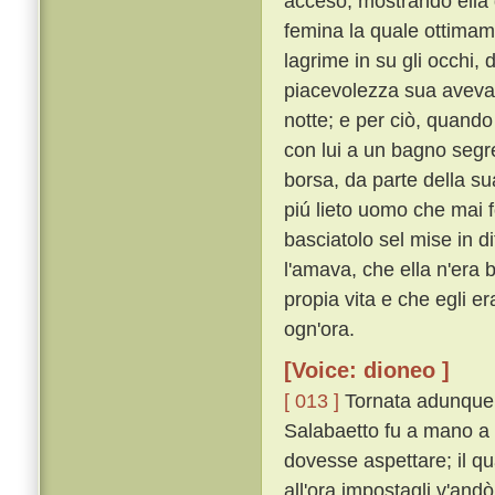
acceso, mostrando ella 
femina la quale ottimame
lagrime in su gli occhi, 
piacevolezza sua aveva 
notte; e per ciò, quando 
con lui a un bagno segre
borsa, da parte della s
piú lieto uomo che mai f
basciatolo sel mise in 
l'amava, che ella n'era 
propia vita e che egli e
ogn'ora.
[Voice: dioneo ]
[ 013 ]
Tornata adunque 
Salabaetto fu a mano a 
dovesse aspettare; il q
all'ora impostagli v'and