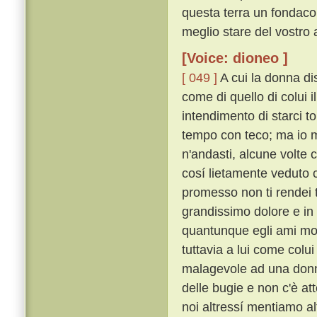
questa terra un fondaco
meglio stare del vostro
[Voice: dioneo ]
[ 049 ]
A cui la donna dis
come di quello di colui i
intendimento di starci t
tempo con teco; ma io mi
n'andasti, alcune volte c
cosí lietamente veduto c
promesso non ti rendei 
grandissimo dolore e in g
quantunque egli ami molt
tuttavia a lui come colu
malagevole ad una donna i
delle bugie e non c'è a
noi altressí mentiamo alt