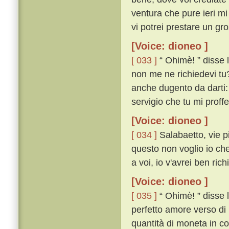
ventura che pure ieri mi
vi potrei prestare un gro
[Voice: dioneo ]
[ 033 ]
“ Ohimè! ” disse 
non me ne richiedevi tu?
anche dugento da darti: 
servigio che tu mi proffer
[Voice: dioneo ]
[ 034 ]
Salabaetto, vie p
questo non voglio io che
a voi, io v'avrei ben rich
[Voice: dioneo ]
[ 035 ]
“ Ohimè! ” disse 
perfetto amore verso di 
quantità di moneta in co