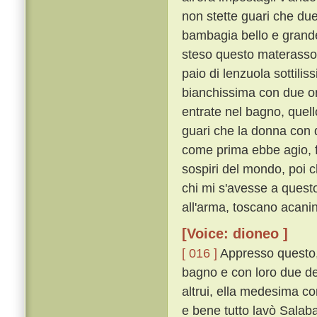
non stette guari che du
bambagia bello e grande 
steso questo materasso 
paio di lenzuola sottilis
bianchissima con due ori
entrate nel bagno, quel
guari che la donna con 
come prima ebbe agio, f
sospiri del mondo, poi c
chi mi s'avesse a questo
all'arma, toscano acanin
[Voice: dioneo ]
[ 016 ]
Appresso questo,
bagno e con loro due de
altrui, ella medesima 
e bene tutto lavò Salaba