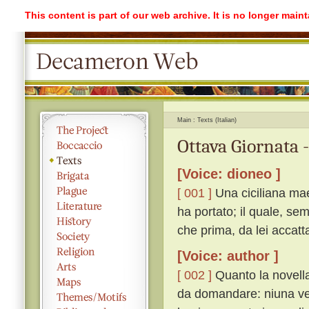
This content is part of our web archive. It is no longer mai
Main
Texts (Italian)
Ottava Giornata 
[Voice: dioneo ]
[ 001 ]
Una ciciliana mae
ha portato; il quale, se
che prima, da lei accatt
[Voice: author ]
[ 002 ]
Quanto la novella 
da domandare: niuna ve n