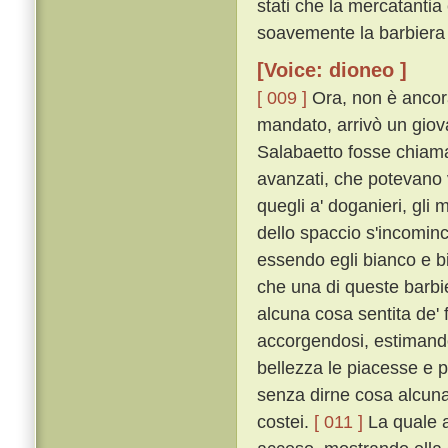
stati che la mercatantia 
soavemente la barbiera 
[Voice: dioneo ]
[ 009 ]
Ora, non è ancora
mandato, arrivò un giov
Salabaetto fosse chiamat
avanzati, che potevano v
quegli a' doganieri, gli
dello spaccio s'incominc
essendo egli bianco e b
che una di queste barb
alcuna cosa sentita de' f
accorgendosi, estimando
bellezza le piacesse e 
senza dirne cosa alcuna
costei.
[ 011 ]
La quale a