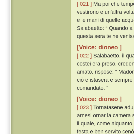
[ 021 ]
Ma poi che tempo p
vestirono e un'altra vol
e le mani di quelle acqu
Salabaetto: “ Quando a 
questa sera te ne venis
[Voice: dioneo ]
[ 022 ]
Salabaetto, il qua
costei era preso, crede
amato, rispose: “ Mado
ciò e istasera e sempre 
comandato. ”
[Voice: dioneo ]
[ 023 ]
Tornatasene adunq
arnesi ornar la camera 
il quale, come alquanto 
festa e ben servito cen