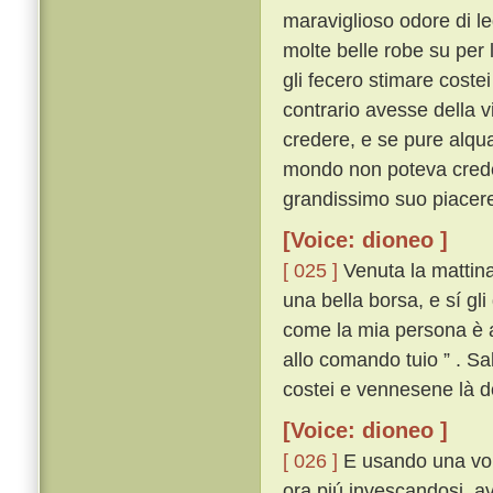
maraviglioso odore di leg
molte belle robe su per 
gli fecero stimare cost
contrario avesse della v
credere, e se pure alqua
mondo non poteva creder
grandissimo suo piacere
[Voice: dioneo ]
[ 025 ]
Venuta la mattina,
una bella borsa, e sí gl
come la mia persona è al
allo comando tuio ” . Sa
costei e vennesene là do
[Voice: dioneo ]
[ 026 ]
E usando una volt
ora piú invescandosi, av