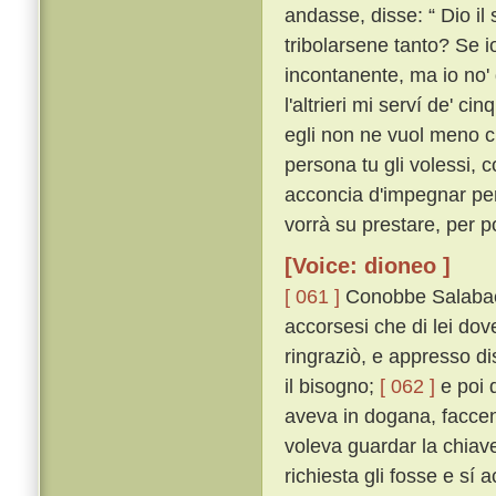
andasse, disse: “ Dio i
tribolarsene tanto? Se io
incontanente, ma io no' 
l'altrieri mi serví de'
egli non ne vuol meno ch
persona tu gli volessi, 
acconcia d'impegnar per 
vorrà su prestare, per po
[Voice: dioneo ]
[ 061 ]
Conobbe Salabaett
accorsesi che di lei dove
ringraziò, e appresso d
il bisogno;
[ 062 ]
e poi d
aveva in dogana, faccend
voleva guardar la chiav
richiesta gli fosse e sí