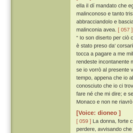
ella il dí mandato che e
malinconoso e tanto tris
abbracciandolo e bascia
malinconia avea.
[ 057 ]
“ Io son diserto per ciò 
è stato preso da' corsari
tocca a pagare a me mill
rendeste incontanente ma
se io vorrò al presente 
tempo, appena che io ab
conosciuto che io ci tro
fare né che mi dire; e s
Monaco e non ne riavrò 
[Voice: dioneo ]
[ 059 ]
La donna, forte cr
perdere, avvisando che