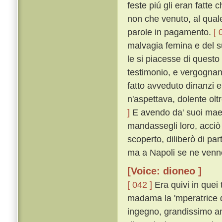
feste piú gli eran fatte 
non che venuto, al quale
parole in pagamento.
[ 
malvagia femina e del s
le si piacesse di questo
testimonio, e vergognan
fatto avveduto dinanzi e 
n'aspettava, dolente o
]
E avendo da' suoi maest
mandassegli loro, acciò 
scoperto, diliberò di pa
ma a Napoli se ne venn
[Voice: dioneo ]
[ 042 ]
Era quivi in quei 
madama la 'mperatrice di
ingegno, grandissimo am