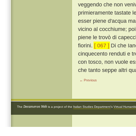
veggendo che non veniva
primieramente tastate le
esser piene d'acqua mari
vicino al cocchiume; poi
piene le trovò di capecch
fiorini.
[ 067 ]
Di che Ian
cinquecento renduti e tro
con tosco, non vuole ess
che tanto seppe altri qua
← Previous
Decameron Web
The
is a project of the
Italian Studies Department
's
Virtual Humanit