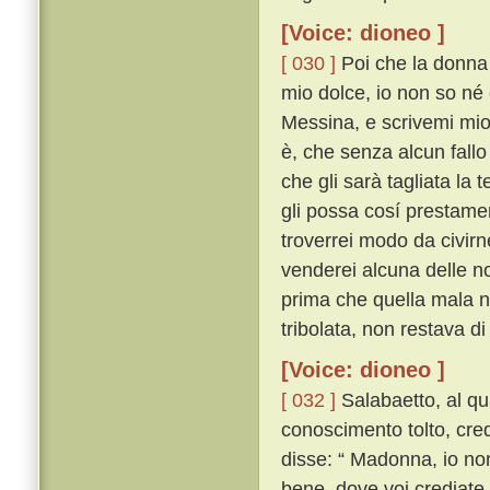
[Voice: dioneo ]
[ 030 ]
Poi che la donna 
mio dolce, io non so né 
Messina, e scrivemi mio
è, che senza alcun fallo 
che gli sarà tagliata la 
gli possa cosí prestamen
troverrei modo da civirn
venderei alcuna delle n
prima che quella mala no
tribolata, non restava di
[Voice: dioneo ]
[ 032 ]
Salabaetto, al qu
conoscimento tolto, cre
disse: “ Madonna, io non 
bene, dove voi crediate 