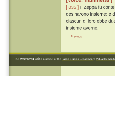
[Voice: fiammetta ]
[ 035 ]
Il Zeppa fu conten
desinarono insieme; e d
ciascun di loro ebbe du
insieme averne.
← Previous
Decameron Web
The
is a project of the
Italian Studies Department
's
Virtual Humanit