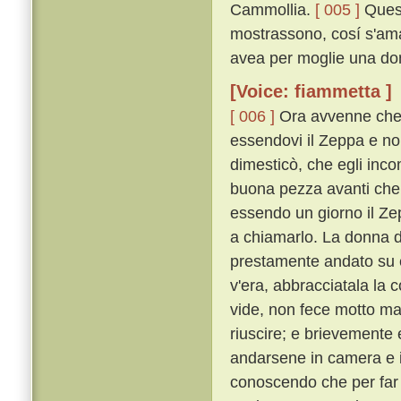
Cammollia.
[ 005 ]
Quest
mostrassono, cosí s'amav
avea per moglie una don
[Voice: fiammetta ]
[ 006 ]
Ora avvenne che 
essendovi il Zeppa e no
dimesticò, che egli inco
buona pezza avanti che
essendo un giorno il Ze
a chiamarlo. La donna di
prestamente andato su e
v'era, abbracciatala la c
vide, non fece motto ma
riuscire; e brievemente 
andarsene in camera e in 
conoscendo che per far 