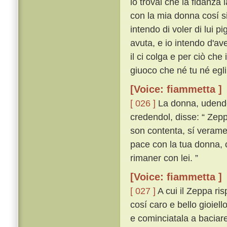
io trovai che la fidanza 
con la mia donna cosí s
intendo di voler di lui p
avuta, e io intendo d'av
il ci colga e per ciò che
giuoco che né tu né egli 
[Voice: fiammetta ]
[ 026 ]
La donna, udendo
credendol, disse: “ Zep
son contenta, sí verame
pace con la tua donna, c
rimaner con lei. ”
[Voice: fiammetta ]
[ 027 ]
A cui il Zeppa ris
cosí caro e bello gioiell
e cominciatala a baciare,