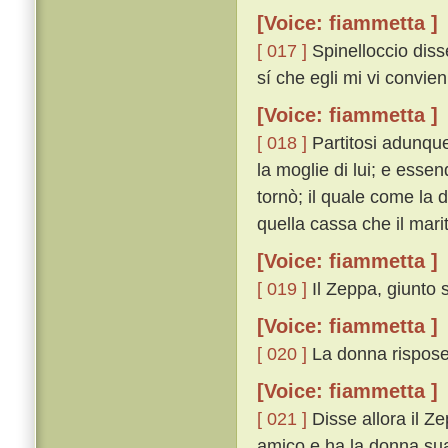
[Voice: fiammetta ]
[ 017 ]
Spinelloccio disse
sí che egli mi vi convie
[Voice: fiammetta ]
[ 018 ]
Partitosi adunque
la moglie di lui; e esse
tornò; il quale come la 
quella cassa che il marit
[Voice: fiammetta ]
[ 019 ]
Il Zeppa, giunto s
[Voice: fiammetta ]
[ 020 ]
La donna rispose:
[Voice: fiammetta ]
[ 021 ]
Disse allora il Z
amico e ha la donna sua 