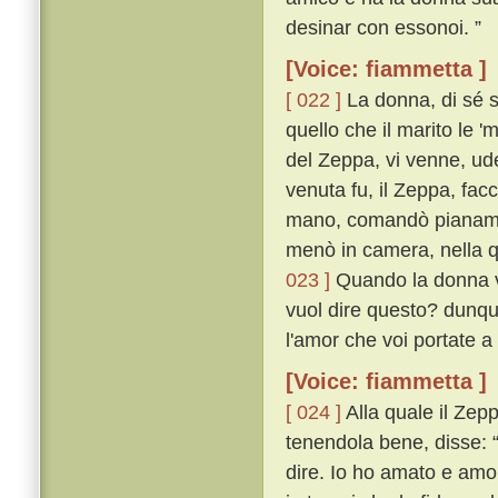
desinar con essonoi. ”
[Voice: fiammetta ]
[ 022 ]
La donna, di sé s
quello che il marito le 
del Zeppa, vi venne, ud
venuta fu, il Zeppa, fa
mano, comandò pianamen
menò in camera, nella q
023 ]
Quando la donna vi
vuol dire questo? dunque
l'amor che voi portate a
[Voice: fiammetta ]
[ 024 ]
Alla quale il Zepp
tenendola bene, disse: “ 
dire. Io ho amato e amo 