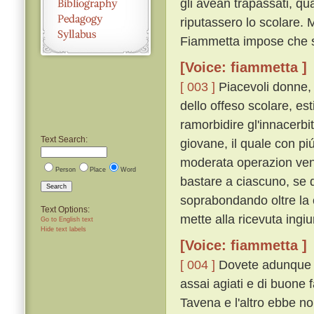
gli avean trapassati, qu
riputassero lo scolare.
Fiammetta impose che se
[Voice: fiammetta ]
[ 003 ]
Piacevoli donne, p
dello offeso scolare, es
ramorbidire gl'innacerbiti
Text Search:
giovane, il quale con pi
moderata operazion ven
Person
Place
Word
bastare a ciascuno, se q
Search
soprabondando oltre la 
Text Options:
mette alla ricevuta ingiu
Go to English text
Hide text labels
[Voice: fiammetta ]
[ 004 ]
Dovete adunque sa
assai agiati e di buone 
Tavena e l'altro ebbe n