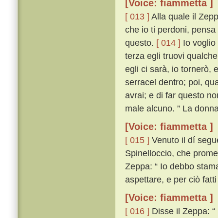
[Voice: fiammetta ]
[ 013 ]
Alla quale il Zepp
che io ti perdoni, pensa
questo.
[ 014 ]
Io voglio 
terza egli truovi qualch
egli ci sarà, io tornerò,
serracel dentro; poi, qua
avrai; e di far questo no
male alcuno. ” La donna, 
[Voice: fiammetta ]
[ 015 ]
Venuto il dí segu
Spinelloccio, che promes
Zeppa: “ Io debbo stama
aspettare, e per ciò fatti
[Voice: fiammetta ]
[ 016 ]
Disse il Zeppa: “ 