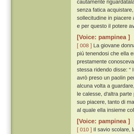
cautamente riguardatal
senza fatica acquistare,
sollecitudine in piacere
e per questo il potere av
[Voice: pampinea ]
[ 008 ]
La giovane donna, 
piú tenendosi che ella 
prestamente conosceva ch
stessa ridendo disse: “ 
avrò preso un paolin per
alcuna volta a guardare,
le calesse, d'altra par
suo piacere, tanto di m
al quale ella insieme co
[Voice: pampinea ]
[ 010 ]
Il savio scolare, l