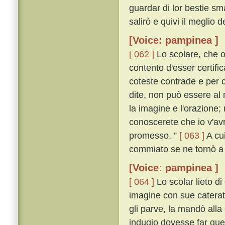
guardar di lor bestie sm
salirò e quivi il meglio 
[Voice: pampinea ]
[ 062 ]
Lo scolare, che o
contento d'esser certifi
coteste contrade e per c
dite, non può essere al
la imagine e l'orazione;
conoscerete che io v'avr
promesso. ”
[ 063 ]
A cui
commiato se ne tornò a
[Voice: pampinea ]
[ 064 ]
Lo scolar lieto di
imagine con sue caterat
gli parve, la mandò all
indugio dovesse far que