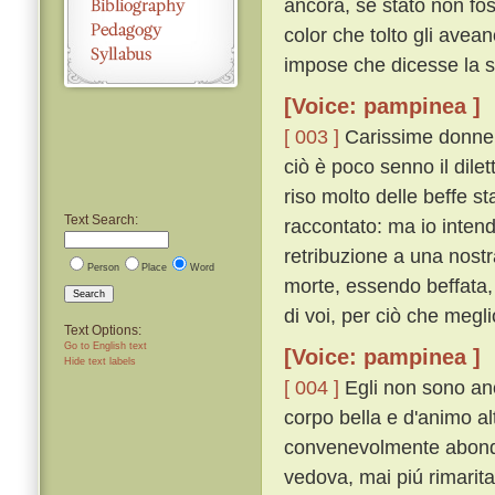
ancora, se stato non fos
color che tolto gli avea
impose che dicesse la s
[Voice: pampinea ]
[ 003 ]
Carissime donne, 
ciò è poco senno il dilet
riso molto delle beffe st
Text Search:
raccontato: ma io inten
retribuzione a una nostr
Person
Place
Word
morte, essendo beffata, 
Search
di voi, per ciò che megli
Text Options:
Go to English text
[Voice: pampinea ]
Hide text labels
[ 004 ]
Egli non sono anc
corpo bella e d'animo alt
convenevolmente abonda
vedova, mai piú rimaritar