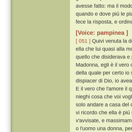
avesse fatto: ma il modo 
quando e dove piú le piac
fece la risposta, e ordi
[Voice: pampinea ]
[ 051 ]
Quivi venuta la d
ella che lui quasi alla 
quello che disiderava e 
Madonna, egli è il vero c
della quale per certo io
dispiacer di Dio, io ave
E il vero che l'amore il 
nieghi cosa che voi vogl
solo andare a casa del d
vi ricordo che ella è pi
v'avvisate, e massimam
o l'uomo una donna, per