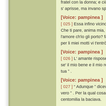
fratel con la donna; e c
s' aprisse, ma invano s
[Voice: pampinea ]
[ 025 ]
Essa infino vicino
Che ti pare, anima mia, 
l'amore ch'io gli porto? f
per li miei motti vi t'entrò 
[Voice: pampinea ]
[ 026 ]
L' amante rispose
se' il mio bene e il mio 
tua ” .
[Voice: pampinea ]
[ 027 ]
“ Adunque ” diceva
vero ” . Per la qual cos
centomilia la baciava.