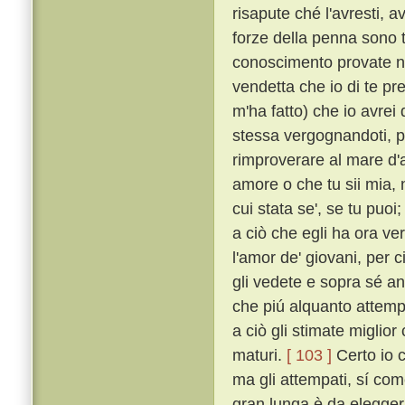
risapute ché l'avresti, a
forze della penna sono 
conoscimento provate 
vendetta che io di te pr
m'ha fatto) che io avrei 
stessa vergognandoti, pe
rimproverare al mare d'av
amore o che tu sii mia, n
cui stata se', se tu puo
a ciò che egli ha ora ve
l'amor de' giovani, per 
gli vedete e sopra sé an
che piú alquanto attemp
a ciò gli stimate miglior 
maturi.
[ 103 ]
Certo io c
ma gli attempati, sí com
gran lunga è da elegger p