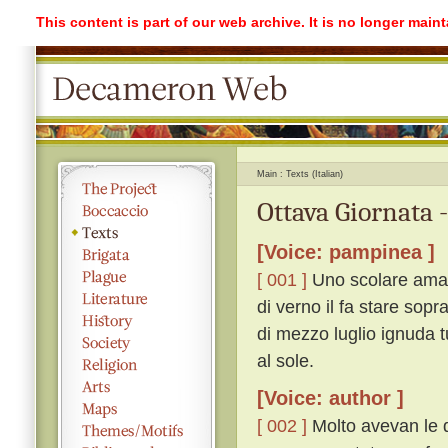
This content is part of our web archive. It is no longer mai
Main
Texts (Italian)
Ottava Giornata 
[Voice: pampinea ]
[ 001 ]
Uno scolare ama u
di verno il fa stare sopr
di mezzo luglio ignuda tu
al sole.
[Voice: author ]
[ 002 ]
Molto avevan le d