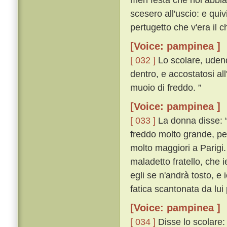
scesero all'uscio: e qu
pertugetto che v'era il 
[Voice: pampinea ]
[ 032 ]
Lo scolare, udend
dentro, e accostatosi al
muoio di freddo. ”
[Voice: pampinea ]
[ 033 ]
La donna disse: “ 
freddo molto grande, pe
molto maggiori a Parigi.
maladetto fratello, che
egli se n'andrà tosto, e 
fatica scantonata da lui 
[Voice: pampinea ]
[ 034 ]
Disse lo scolare: