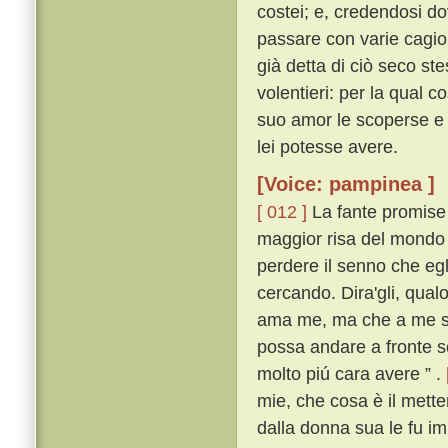
costei; e, credendosi do
passare con varie cagio
già detta di ciò seco s
volentieri: per la qual c
suo amor le scoperse e 
lei potesse avere.
[Voice: pampinea ]
[ 012 ]
La fante promise 
maggior risa del mondo l
perdere il senno che egli
cercando. Dira'gli, qualo
ama me, ma che a me si 
possa andare a fronte sc
molto piú cara avere ” .
mie, che cosa è il metter
dalla donna sua le fu i