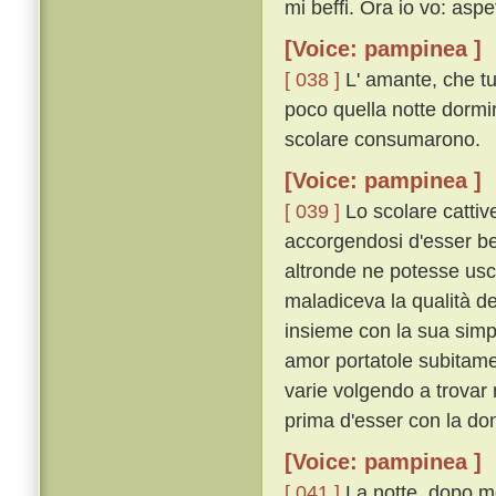
mi beffi. Ora io vo: aspe
[Voice: pampinea ]
[ 038 ]
L' amante, che tu
poco quella notte dormiro
scolare consumarono.
[Voice: pampinea ]
[ 039 ]
Lo scolare cattive
accorgendosi d'esser bef
altronde ne potesse usci
maladiceva la qualità de
insieme con la sua simpl
amor portatole subitame
varie volgendo a trovar 
prima d'esser con la do
[Voice: pampinea ]
[ 041 ]
La notte, dopo mo