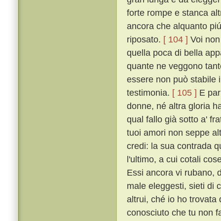
forte rompe e stanca al
ancora che alquanto piú t
riposato.
[ 104 ]
Voi non 
quella poca di bella ap
quante ne veggono tante
essere non può stabile i
testimonia.
[ 105 ]
E par 
donne, né altra gloria h
qual fallo già sotto a' f
tuoi amori non seppe altr
credi: la sua contrada qu
l'ultimo, a cui cotali co
Essi ancora vi rubano, 
male eleggesti, sieti di c
altrui, ché io ho trovat
conosciuto che tu non f