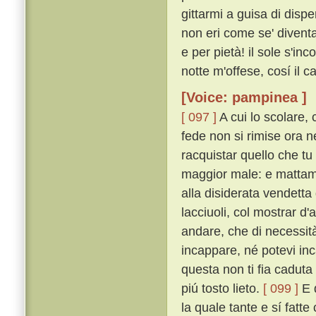
gittarmi a guisa di dispe
non eri come se' diventa
e per pietà! il sole s'in
notte m'offese, cosí il 
[Voice: pampinea ]
[ 097 ]
A cui lo scolare, 
fede non si rimise ora 
racquistar quello che tu
maggior male: e mattame
alla disiderata vendett
lacciuoli, col mostrar d'
andare, che di necessit
incappare, né potevi in
questa non ti fia caduta
piú tosto lieto.
[ 099 ]
E d
la quale tante e sí fatte