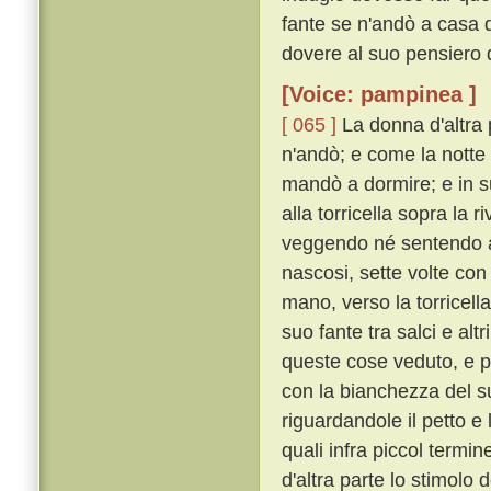
fante se n'andò a casa d
dovere al suo pensiero d
[Voice: pampinea ]
[ 065 ]
La donna d'altra 
n'andò; e come la notte 
mandò a dormire; e in su
alla torricella sopra la 
veggendo né sentendo al
nascosi, sette volte con
mano, verso la torricell
suo fante tra salci e alt
queste cose veduto, e pa
con la bianchezza del s
riguardandole il petto e
quali infra piccol termi
d'altra parte lo stimolo 