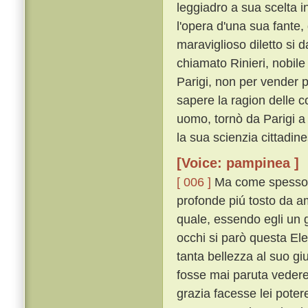
leggiadro a sua scelta i
l'opera d'una sua fante, 
maraviglioso diletto si
chiamato Rinieri, nobil
Parigi, non per vender 
sapere la ragion delle c
uomo, tornò da Parigi a 
la sua scienzia cittadin
[Voice: pampinea ]
[ 006 ]
Ma come spesso av
profonde piú tosto da a
quale, essendo egli un g
occhi si parò questa Ele
tanta bellezza al suo gi
fosse mai paruta vedere
grazia facesse lei poter