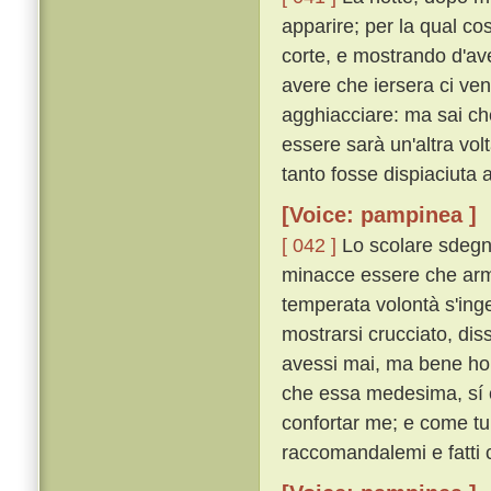
apparire; per la qual c
corte, e mostrando d'av
avere che iersera ci venn
agghiacciare: ma sai ch
essere sarà un'altra vo
tanto fosse dispiaciuta 
[Voice: pampinea ]
[ 042 ]
Lo scolare sdegno
minacce essere che arme
temperata volontà s'in
mostrarsi crucciato, dis
avessi mai, ma bene ho 
che essa medesima, sí c
confortar me; e come tu 
raccomandalemi e fatti 