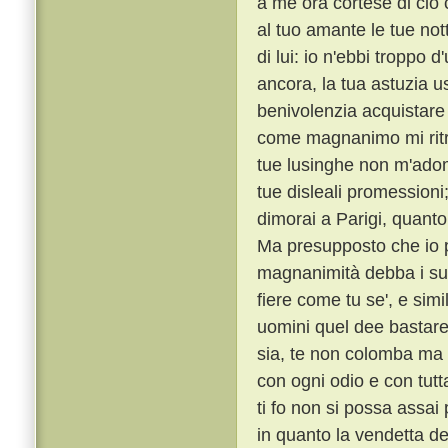
a me ora cortese di ciò c
al tuo amante le tue notti
di lui: io n'ebbi troppo 
ancora, la tua astuzia 
benivolenzia acquistare
come magnanimo mi ritrag
tue lusinghe non m'adomb
tue disleali promession
dimorai a Parigi, quanto
Ma presupposto che io p
magnanimità debba i suoi
fiere come tu se', e sim
uomini quel dee bastare
sia, te non colomba ma
con ogni odio e con tutt
ti fo non si possa assa
in quanto la vendetta de