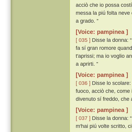
acciò che io possa costí
messa la piú folta neve 
a grado. ”
[Voice: pampinea ]
[ 035 ]
Disse la donna: 
fa sí gran romore quando
t'aprissi; ma io voglio 
a aprirti. ”
[Voice: pampinea ]
[ 036 ]
Disse lo scolare: 
fuoco, acciò che, come i
divenuto sí freddo, che
[Voice: pampinea ]
[ 037 ]
Disse la donna: “
m'hai piú volte scritto, 