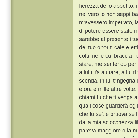
fierezza dello appetito,
nel vero io non seppi ba
m'avessero impetrato, la
di potere essere stato m
sarebbe al presente i tu
del tuo onor ti cale e èt
colui nelle cui braccia n
stare, me sentendo per l
a lui ti fa aiutare, a lui 
scenda, in lui t'ingegna
e ora e mille altre volte
chiami tu che ti venga a 
quali cose guarderà egli
che tu se', e pruova se l
dalla mia sciocchezza li
pareva maggiore o la mi