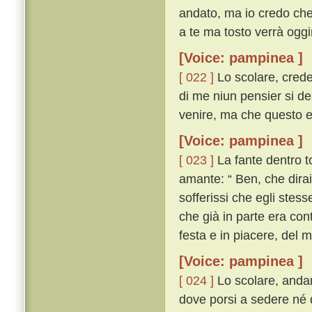
andato, ma io credo che 
a te ma tosto verrà oggim
[Voice: pampinea ]
[ 022 ]
Lo scolare, crede
di me niun pensier si d
venire, ma che questo el
[Voice: pampinea ]
[ 023 ]
La fante dentro t
amante: “ Ben, che dirai
sofferissi che egli stes
che già in parte era con
festa e in piacere, del 
[Voice: pampinea ]
[ 024 ]
Lo scolare, andan
dove porsi a sedere né 