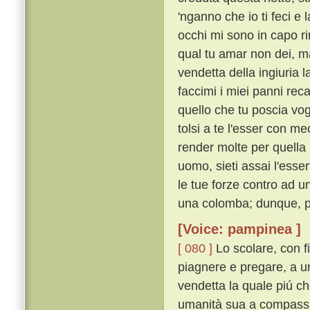
'nganno che io ti feci e
occhi mi sono in capo r
qual tu amar non dei, ma
vendetta della ingiuria l
faccimi i miei panni rec
quello che tu poscia vog
tolsi a te l'esser con me
render molte per quella
uomo, sieti assai l'esse
le tue forze contro ad u
una colomba; dunque, per
[Voice: pampinea ]
[ 080 ]
Lo scolare, con f
piagnere e pregare, a un
vendetta la quale piú ch
umanità sua a compassio