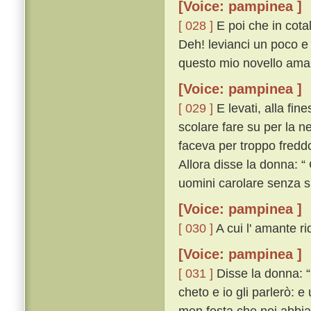
[Voice: pampinea ]
[ 028 ]
E poi che in cota
Deh! levianci un poco e
questo mio novello amant
[Voice: pampinea ]
[ 029 ]
E levati, alla fin
scolare fare su per la ne
faceva per troppo fredd
Allora disse la donna: “
uomini carolare senza 
[Voice: pampinea ]
[ 030 ]
A cui l' amante ri
[Voice: pampinea ]
[ 031 ]
Disse la donna: “ 
cheto e io gli parlerò: 
men festa che noi abbia