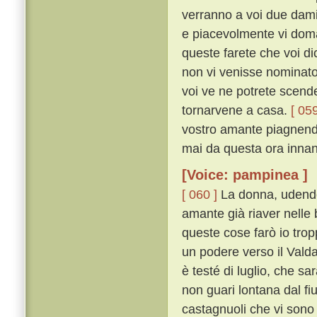
verranno a voi due damig
e piacevolmente vi doma
queste farete che voi di
non vi venisse nominato 
voi ve ne potrete scender
tornarvene a casa.
[ 059
vostro amante piagnendo
mai da questa ora innanzi
[Voice: pampinea ]
[ 060 ]
La donna, udendo 
amante già riaver nelle 
queste cose farò io trop
un podere verso il Valdar
è testé di luglio, che sar
non guari lontana dal fiu
castagnuoli che vi sono 