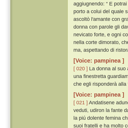
aggiugnendo: “ E potrai 
porto a colui del quale 
ascoltò l'amante con gra
donna con parole gli dav
nevicato forte, e ogni c
nella corte dimorato, ch
ma, aspettando di ristor
[Voice: pampinea ]
[ 020 ]
La donna al suo 
una finestretta guardiamo
che egli risponderà alla 
[Voice: pampinea ]
[ 021 ]
Andatisene adunq
veduti, udiron la fante d
la piú dolente femina ch
suoi fratelli e ha molto 