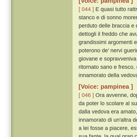
[Voice: pampinea ]
[ 044 ]
E quasi tutto rat
stanco e di sonno morend
perduto delle braccia e
dettogli il freddo che a
grandissimi argomenti e
poterono de' nervi gueri
giovane e sopravveniva 
ritornato sano e fresco,
innamorato della vedov
[Voice: pampinea ]
[ 046 ]
Ora avvenne, dop
da poter lo scolare al s
dalla vedova era amato, 
innamorato di un'altra 
a lei fosse a piacere, e
sua fante, la qual gran