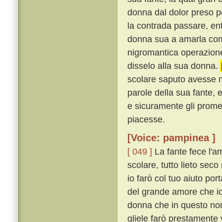
donna dal dolor preso p
la contrada passare, ent
donna sua a amarla come
nigromantica operazione
disselo alla sua donna.
scolare saputo avesse n
parole della sua fante, 
e sicuramente gli promet
piacesse.
[Voice: pampinea ]
[ 049 ]
La fante fece l'a
scolare, tutto lieto sec
io farò col tuo aiuto por
del grande amore che io
donna che in questo non 
gliele farò prestamente