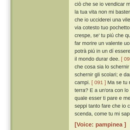
ciò che se io vendicar m
la tua vita non mi baster
che io ucciderei una vil
via cotesto tuo pochetto
crespe, se' tu piú che q
far morire un valente uo
potrà piú in un dí esser
il mondo durar dee.
[ 09
che cosa sia lo scherni
schernir gli scolari; e da
campi.
[ 091 ]
Ma se tu n
terra? E a un'ora con lo a
quale esser ti pare e me 
seppi tanto fare che io c
scenda, come tu mi sape
[Voice: pampinea ]