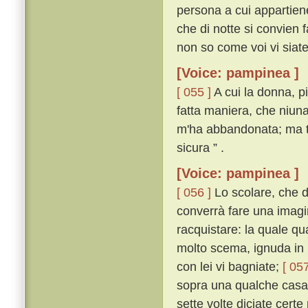
persona a cui appartiene;
che di notte si convien f
non so come voi vi siate
[Voice: pampinea ]
[ 055 ]
A cui la donna, p
fatta maniera, che niuna
m'ha abbandonata; ma tu
sicura ” .
[Voice: pampinea ]
[ 056 ]
Lo scolare, che d
converrà fare una imagin
racquistare: la quale q
molto scema, ignuda in u
con lei vi bagniate;
[ 057
sopra una qualche casa 
sette volte diciate certe