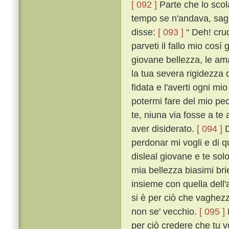
[ 092 ]
Parte che lo scol
tempo se n'andava, saglie
disse:
[ 093 ]
“ Deh! crud
parveti il fallo mio cos
giovane bellezza, le am
la tua severa rigidezza 
fidata e l'averti ogni mi
potermi fare del mio pec
te, niuna via fosse a te 
aver disiderato.
[ 094 ]
D
perdonar mi vogli e di q
disleal giovane e te so
mia bellezza biasimi bri
insieme con quella dell'a
si è per ciò che vaghezza
non se' vecchio.
[ 095 ]
per ciò credere che tu 