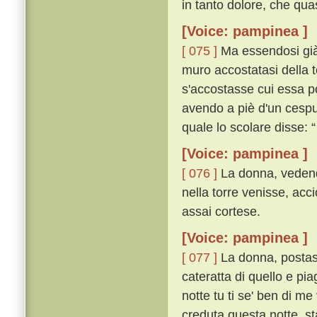
in tanto dolore, che quasi
[Voice: pampinea ]
[ 075 ]
Ma essendosi già l
muro accostatasi della t
s'accostasse cui essa p
avendo a piè d'un cespug
quale lo scolare disse:
[Voice: pampinea ]
[ 076 ]
La donna, vedendo
nella torre venisse, acc
assai cortese.
[Voice: pampinea ]
[ 077 ]
La donna, postasi 
cateratta di quello e pia
notte tu ti se' ben di me
creduta questa notte, s