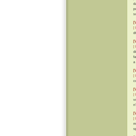
d
p
s
[
[ 
d
[
[ 
d
f
a
[
[ 
c
[
[ 
v
n
[
[ 
m
s