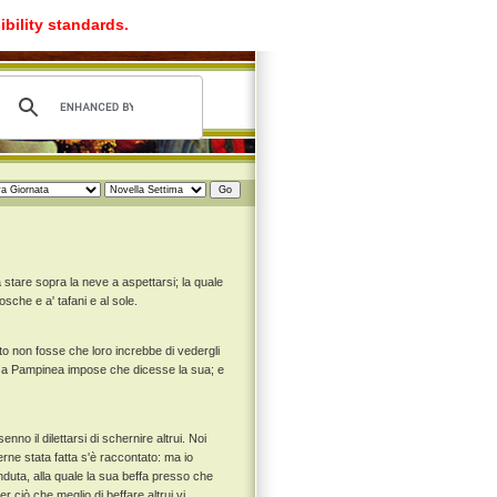
ibility standards.
 stare sopra la neve a aspettarsi; la quale
osche e a' tafani e al sole.
to non fosse che loro increbbe di vedergli
ina a Pampinea impose che dicesse la sua; e
no il dilettarsi di schernire altrui. Noi
erne stata fatta s'è raccontato: ma io
nduta, alla quale la sua beffa presso che
r ciò che meglio di beffare altrui vi