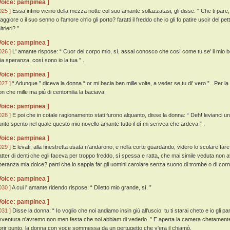
Voice: pampinea ]
025 ]
Essa infino vicino della mezza notte col suo amante sollazzatasi, gli disse: “ Che ti pare,
ggiore o il suo senno o l'amore ch'io gli porto? faratti il freddo che io gli fo patire uscir del pett
altrieri? ”
Voice: pampinea ]
026 ]
L' amante rispose: “ Cuor del corpo mio, sí, assai conosco che cosí come tu se' il mio bene
ia speranza, cosí sono io la tua ” .
Voice: pampinea ]
027 ]
“ Adunque ” diceva la donna “ or mi bacia ben mille volte, a veder se tu di' vero ” . Per l
on che mille ma piú di centomilia la baciava.
Voice: pampinea ]
028 ]
E poi che in cotale ragionamento stati furono alquanto, disse la donna: “ Deh! levianci u
unto spento nel quale questo mio novello amante tutto il dí mi scrivea che ardeva ” .
Voice: pampinea ]
029 ]
E levati, alla finestretta usata n'andarono; e nella corte guardando, videro lo scolare fare
atter di denti che egli faceva per troppo freddo, sí spessa e ratta, che mai simile veduta non a
peranza mia dolce? parti che io sappia far gli uomini carolare senza suono di trombe o di co
Voice: pampinea ]
030 ]
A cui l' amante ridendo rispose: “ Diletto mio grande, sí. ”
Voice: pampinea ]
031 ]
Disse la donna: “ Io voglio che noi andiamo insin giú all'uscio: tu ti starai cheto e io gli pa
vventura n'avremo non men festa che noi abbiam di vederlo. ” E aperta la camera chetamente 
prir punto, la donna con voce sommessa da un pertugetto che v'era il chiamò.