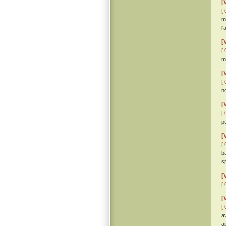
[
[ 
ma
l'
[
[ 
m
[
[ 
n
[
[ 
p
[
[ 
b
s
[
[ 
[
[ 
a
a