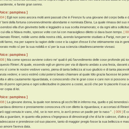
uarderete, e farete gran senno.
Voice: pampinea ]
004 ]
Egli non sono ancora molti anni passati che in Firenze fu una giovane del corpo bella e d'
e' beni della fortuna convenevolmente abondante e nominata Elena. La quale rimasa del suo mar
ssendosi ella d'un giovinetto bello e leggiadro a sua scelta innamorato; e da ogni altra sollicitu
i cui ella si fidava molto, spesse volte con lui con maraviglioso diletto si dava buon tempo.
[ 00
hiamato Rinieri, nobile uomo della nostra città, avendo lungamente studiato a Parigi, non per 
olti fanno, ma per sapere la ragion delle cose e la cagion d'esse il che ottimamente sta in gent
norato molto sí per la sua nobiltà e sí per la sua scienzia cittadinescamente viveasi.
Voice: pampinea ]
006 ]
Ma come spesso avviene coloro ne' quali è piú l'avvedimento delle cose profonde piú t
 questo Rinieri. Al quale, essendo egli un giorno per via di diporto andato a una festa, davanti a
ero sí come le nostre vedove vanno, piena di tanta bellezza al suo giudicio e di tanta piacevol
aruta vedere; e seco estimò colui potersi beato chiamare al quale Idio grazia facesse lei pote
olta e altra cautamente riguardatala, e conoscendo che le gran cose e care non si possono sen
utto di porre ogni pena e ogni sollecitudine in piacere a costei, acciò che per lo piacerle il su
er copia di lei.
Voice: pampinea ]
008 ]
La giovane donna, la quale non teneva gli occhi fitti in inferno ma, quello e piú tenendosi
uardava dintorno e prestamente conosceva chi con diletto la riguardava; e accortasi di Rinieri,
arò oggi venuta in vano, ché, se io non erro, io avrò preso un paolin per lo naso ” .
[ 009 ]
E co
olta a guardare, in quanto ella poteva s'ingegnava di dimostrargli che di lui le calesse, d'altra
'adescasse e prendesse col suo piacere, tanto di maggior pregio fosse la sua bellezza e mass
uo amore l'aveva data.