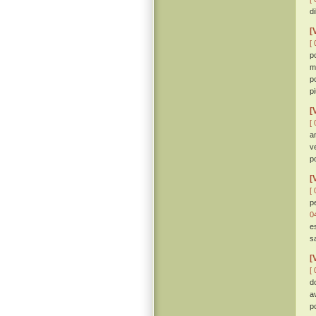
d
[
[ 
p
m
p
p
[
[ 
a
v
p
[
[ 
p
0
e
s
[
[ 
d
a
p