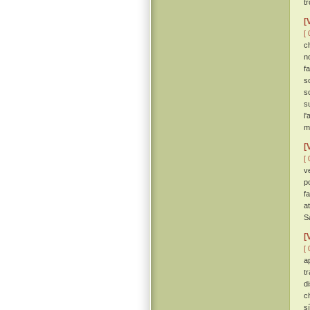
t
[
[ 
c
n
f
s
s
s
l
m
[
[ 
v
p
f
a
S
[
[ 
a
t
d
c
s