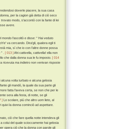
e, credendosi doverle piacere, la sua casa
 donna, per la cagion già detta di ciò seco
 trovato modo, s'accontò con la fante di lei
esse avere.
l mondo l'ascoltò e disse: “ Hai veduto
h'e' va cercando. Dira'gli, qualora egli ti
està mia, sí che io con l'altre donne possa
 ” .
[ 013 ]
Ahi cattivella, cattivella! ella non
ello che dalla donna sua le fu imposto.
[ 014
era ricevuta ma indietro non venivan risposte
alcuna volta turbato e alcuna gelosia
 fante gli mandò, la quale da sua parte gli
ore fatta l'aveva certa, se non che per le
nte sera alla festa, di notte, se gli
7 ]
Lo scolare, piú che altro uom lieto, al
i quivi la donna cominciò ad aspettare.
ato, ciò che fare quella notte intendeva gli
o a colui del quale scioccamente hai gelosia
er opera ciò che la donna con parole gli