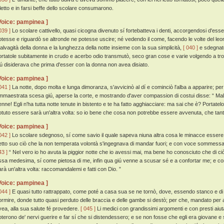
iletto e in farsi beffe dello scolare consumarono.
Voice: pampinea ]
039 ]
Lo scolare cattivello, quasi cicogna divenuto sí fortebatteva i denti, accorgendosi d'esser 
otesse e riguardò se altronde ne potesse uscire; né vedendo il come, facendo le volte del leon
alvagità della donna e la lunghezza della notte insieme con la sua simplicità,
[ 040 ]
e sdegnato 
ortatole subitamente in crudo e acerbo odio transmutò, seco gran cose e varie volgendo a tro
iú disiderava che prima d'esser con la donna non avea disiato.
Voice: pampinea ]
041 ]
La notte, dopo molta e lunga dimoranza, s'avvicinò al dí e cominciò l'alba a apparire; per
mmaestrata scesa giú, aperse la corte, e mostrando d'aver compassion di costui disse: “ Mal
enne! Egli n'ha tutta notte tenute in bistento e te ha fatto agghiacciare: ma sai che è? Portatel
otuto essere sarà un'altra volta: so io bene che cosa non potrebbe essere avvenuta, che tant
Voice: pampinea ]
042 ]
Lo scolare sdegnoso, sí come savio il quale sapeva niuna altra cosa le minacce essere 
etto suo ciò che la non temperata volontà s'ingegnava di mandar fuori; e con voce sommessa
43 ]
“ Nel vero io ho avuta la piggior notte che io avessi mai, ma bene ho conosciuto che di ci
ssa medesima, sí come pietosa di me, infin qua giú venne a scusar sé e a confortar me; e com
arà un'altra volta: raccomandalemi e fatti con Dio. ”
Voice: pampinea ]
044 ]
E quasi tutto rattrappato, come poté a casa sua se ne tornò, dove, essendo stanco e di s
ormire, donde tutto quasi perduto delle braccia e delle gambe si destò; per che, mandato per a
vea, alla sua salute fé provedere.
[ 045 ]
Li medici con grandissimi argomenti e con presti aiu
oterono de' nervi guerire e far sí che si distendessero; e se non fosse che egli era giovane e 