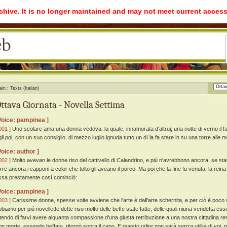
rchive. It is no longer maintained and may not meet current access
ain
Texts (Italian)
ttava Giornata - Novella Settima
Voice: pampinea ]
001 ]
Uno scolare ama una donna vedova, la quale, innamorata d'altrui, una notte di verno il fa
gli poi, con un suo consiglio, di mezzo luglio ignuda tutto un dí la fa stare in su una torre alle m
Voice: author ]
002 ]
Molto avevan le donne riso del cattivello di Calandrino, e piú n'avrebbono ancora, se sta
orre ancora i capponi a color che tolto gli aveano il porco. Ma poi che la fine fu venuta, la re
ssa prestamente cosí cominciò:
Voice: pampinea ]
003 ]
Carissime donne, spesse volte avviene che l'arte è dall'arte schernita, e per ciò è poco sen
bbiamo per piú novellette dette riso molto delle beffe state fatte, delle quali niuna vendetta ess
ntendo di farvi avere alquanta compassione d'una giusta retribuzione a una nostra cittadina re
on morte, essendo beffata, ritornò sopra il capo. E questo udire non sarà senza utilità di voi, pe