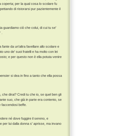
a coperta; per la qual cosa lo scolare fu
ettando di ristorarsi pur pazientemente il
 guardiamo ciò che colui, di cui tu se'
 .
ante da un'altra favellare allo scolare e
o uno de' suoi fratelli e ha molto con lei
tosto; e per questo non è ella potuta venire
nsier si dea in fino a tanto che ella possa
 che dirai? Credi tu che io, se quel ben gli
mante suo, che già in parte era contento, se
e faccendosi beffe.
dere né dove fuggire il sereno, e
 per lui dalla donna s' aprisse, ma invano