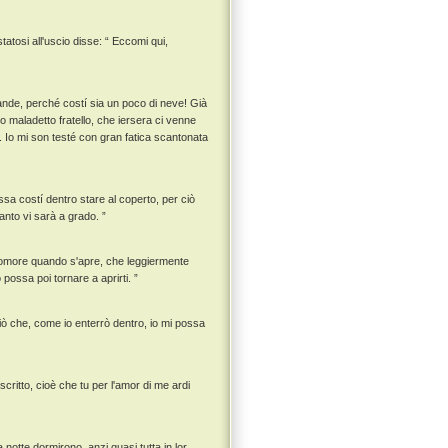
atosi all'uscio disse: “ Eccomi qui,
rande, perché costí sia un poco di neve! Già
o maladetto fratello, che iersera ci venne
. Io mi son testé con gran fatica scantonata
ssa costí dentro stare al coperto, per ciò
anto vi sarà a grado. ”
romore quando s'apre, che leggiermente
 possa poi tornare a aprirti. ”
iò che, come io enterrò dentro, io mi possa
critto, cioè che tu per l'amor di me ardi
notte dormirono, anzi quasi tutta in lor