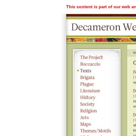
This content is part of our web a
M
O
[
[ 
e
[
[ 
t
e
[
[ 
a
i
c