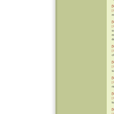
[
[ 
m
[
[ 
s
m
da
[
[ 
c
[
[ 
s
[
[ 
r
[
[ 
t
[
[ 