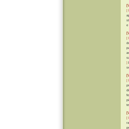
[
[ 
a
s
e
[
[ 
d
p
a
s
]
L
s
[
[ 
p
d
f
p
t
[
[ 
r
p