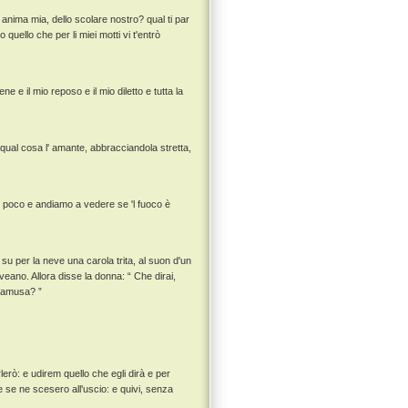
 anima mia, dello scolare nostro? qual ti par
o quello che per li miei motti vi t'entrò
 e il mio reposo e il mio diletto e tutta la
a qual cosa l' amante, abbracciandola stretta,
n poco e andiamo a vedere se 'l fuoco è
 su per la neve una carola trita, al suon d'un
veano. Allora disse la donna: “ Che dirai,
rnamusa? ”
rlerò: e udirem quello che egli dirà e per
se ne scesero all'uscio: e quivi, senza