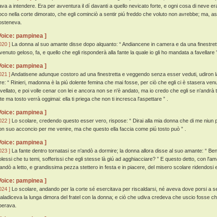
ava a intendere. Era per avventura il dí davanti a quello nevicato forte, e ogni cosa di neve er
oco nella corte dimorato, che egli cominciò a sentir piú freddo che voluto non avrebbe; ma, asp
osteneva.
Voice: pampinea ]
020 ]
La donna al suo amante disse dopo alquanto: “ Andiancene in camera e da una finestretta
ivenuto geloso, fa, e quello che egli risponderà alla fante la quale io gli ho mandata a favellare ”
Voice: pampinea ]
021 ]
Andatisene adunque costoro ad una finestretta e veggendo senza esser veduti, udiron la f
ire: “ Rinieri, madonna è la piú dolente femina che mai fosse, per ciò che egli ci è stasera venut
avellato, e poi volle cenar con lei e ancora non se n'è andato, ma io credo che egli se n'andrà 
 te ma tosto verrà oggimai: ella ti priega che non ti incresca l'aspettare ” .
Voice: pampinea ]
022 ]
Lo scolare, credendo questo esser vero, rispose: “ Dirai alla mia donna che di me niun pe
on suo acconcio per me venire, ma che questo ella faccia come piú tosto può ” .
Voice: pampinea ]
023 ]
La fante dentro tornatasi se n'andò a dormire; la donna allora disse al suo amante: “ Ben,
olessi che tu temi, sofferissi che egli stesse là giú ad agghiacciare? ” E questo detto, con l'a
'andò a letto, e grandissima pezza stettero in festa e in piacere, del misero scolare ridendosi 
Voice: pampinea ]
024 ]
Lo scolare, andando per la corte sé esercitava per riscaldarsi, né aveva dove porsi a se
aladiceva la lunga dimora del fratel con la donna; e ciò che udiva credeva che uscio fosse che
perava.