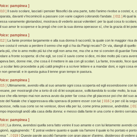
Voice: pampinea ]
010 ]
Il savio scolare, lasciati i pensier filosofici da una parte, tutto l'animo rivolse a costei; 
pparata, davanti v'incominciò a passare con varie cagioni colorando l'andate.
[ 011 ]
Al qual la
tessa vanamente gloriandosi, mostrava di vederlo assai volentieri: per la qual cosa lo scolare,
 il suo amor le scoperse e la pregò che con la sua donna operasse sí, che la grazia di lei pot
Voice: pampinea ]
012 ]
La fante promise largamente e alla sua donna il raccontò; la quale con le maggior risa de
ove costui è venuto a perdere il senno che egli ci ha da Parigi recato? Or via, diangli di quello c
arla piú, che io amo molto piú lui che egli non ama me, ma che a me si convien di guardar l'on
ndare a fronte scoperta: di che egli, se cosí è savio come si dice, mi dee molto piú cara avere
apeva ben, donne mie, che cosa è il mettere in aia con gli scolari. La fante, trovatolo, fece qu
o scolar lieto procedette a piú caldi prieghi e a scriver lettere e a mandar doni, e ogni cosa 
e non generali: e in questa guisa il tenne gran tempo in pastura.
Voice: pampinea ]
015 ]
Ultimamente, avendo ella al suo amante ogni cosa scoperta ed egli essendosene con lei 
resane, per mostrargli che a torto di ciò di lei sospicasse, sollicitandola lo scolar molto, la sua
isse che ella tempo mai non aveva avuto da poter far cosa che gli piacesse poi che del suo am
este del Natale che s'appressava ella sperava di potere esser con lui:
[ 016 ]
e per ciò la segue
iacesse, nella sua corte se ne venisse, dove ella per lui, come prima potesse, andrebbe.
[ 01
empo impostogli andò alla casa della donna: e messo dalla fante in una corte e dentro serratov
Voice: pampinea ]
018 ]
La donna, avendosi quella sera fatto venire il suo amante e con lui lietamente avendo cen
agionò, aggiugnendo: “ E potrai vedere quanto e quale sia l'amore il quale io ho portato e port
resa ” .
[ 019 ]
Queste parole ascoltò l'amante con gran piacer d'animo, disideroso di vedere p