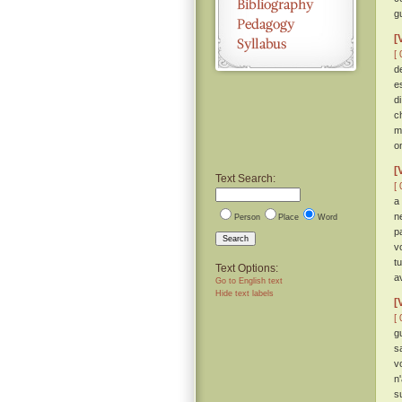
g
[
[ 
d
e
d
c
m
o
[
Text Search:
[ 
a
n
Person
Place
Word
p
Search
v
t
Text Options:
av
Go to English text
Hide text labels
[
[ 
g
s
v
n
s