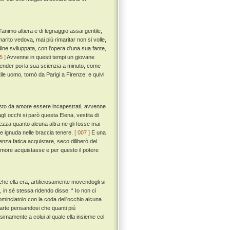
animo altiera e di legnaggio assai gentile,
ito vedova, mai piú rimaritar non si volle,
dine sviluppata, con l'opera d'una sua fante,
5 ]
Avvenne in questi tempi un giovane
vender poi la sua scienzia a minuto, come
ile uomo, tornò da Parigi a Firenze; e quivi
osto da amore essere incapestrati, avvenne
gli occhi si parò questa Elena, vestita di
ezza quanto alcuna altra ne gli fosse mai
re ignuda nelle braccia tenere.
[ 007 ]
E una
za fatica acquistare, seco diliberò del
o amore acquistasse e per questo il potere
 che ella era, artificiosamente movendogli si
 in sé stessa ridendo disse: “ Io non ci
minciatolo con la coda dell'occhio alcuna
 parte pensandosi che quanti piú
imamente a colui al quale ella insieme col