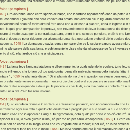
roppo da sostenere. Ma ritornato sano e fresco, dentro il suo odio servando, vie piú che mai
Voice: pampinea ]
046 ]
Ora avvenne, dopo certo spazio di tempo, che la fortuna apparecchiò caso da poter lo sco
he, essendosi il giovane che dalla vedova era amato, non avendo alcun riguardo all'amore da le
on volendo né poco né molto dire né fare cosa che a lei fosse a piacere, essa in lagrime e i
ante, la qual gran compassion le portava, non trovando modo da levar la sua donna dal dolor
colare al modo usato per la contrada passare, entrò in uno sciocco pensiero, e ciò fu che l'
olea si dovesse poter riducere per alcuna nigromantica operazione e che di ciò lo scolare do
ua donna.
[ 048 ]
La donna poco savia, senza pensare che se lo scolare saputo avesse nigro
'animo alle parole della sua fante, e subitamente le disse che da lui sapesse se fare il voless
erito di ciò, ella farebbe ciò che a lui piacesse.
Voice: pampinea ]
049 ]
La fante fece l'ambasciata bene e diligentemente; la quale udendo lo scolare, tutto lieto 
enuto è il tempo che io farò col tuo aiuto portar pena alla malvagia femina della ingiuria fattam
ortava ” ;
[ 050 ]
e alla fante disse: “ Dirai alla mia donna che in questo non stea in pensiero, ch
arò prestamente venire e domandar mercé di ciò che contro al suo piacere avesse fatto: ma il 
ttendo di dire a lei quando e dove piú le piacerà: e cosí le di', e da mia parte la conforta. ” La f
anta Lucia del Prato fossero insieme.
Voice: pampinea ]
051 ]
Quivi venuta la donna e lo scolare, e soli insieme parlando, non ricordandosi ella che lui
pertamente ogni suo fatto e quello che disiderava e pregollo per la sua salute; a cui lo scolar 
ra l'altre cose che io apparai a Parigi si fu nigromantia, della quale per certo io so ciò che n'è;
ispiacer di Dio, io avea giurato di mai, né per me né per altrui, d'adoperarla.
[ 053 ]
E il vero che
he io non so come io mi nieghi cosa che voi vogliate che io faccia; e per ciò, se io ne dovessi
í son presto di farlo poi che vi piace.
[ 054 ]
Ma io vi ricordo che ella è piú malagevole cosa a 