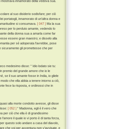
 si mostrava innamorato della vedova sua.
lare al suo disiderio sodisfare; per ciò
i portatogli, innamorato di un'altra donna e
n amaritudine si consumava.
[ 047 ]
Ma la sua
 preso per lo perduto amante, vedendo lo
amante della donna sua a amarla come far
vesse essere gran maestro; e disselo alla
mantia per sé adoperata l'avrebbe, pose
e e sicuramente gli promettesse che per
seco medesimo disse: “ Idio lodato sie tu:
i in premio del grande amore che io le
é, se il suo amante fosse in India, io gliele
modo che ella abbia a tenere intorno a ciò,
ante fece la risposta, e ordinossi che in
 quasi alla morte condotto avesse, gli disse
disse:
[ 052 ]
“ Madonna, egli è il vero che
 ma per ciò che ella è di grandissimo
 l'amore il quale io vi porto è di tanta forza,
 per questo solo andare a casa del diavolo,
fare che voi per avventura non v'avvisate, e