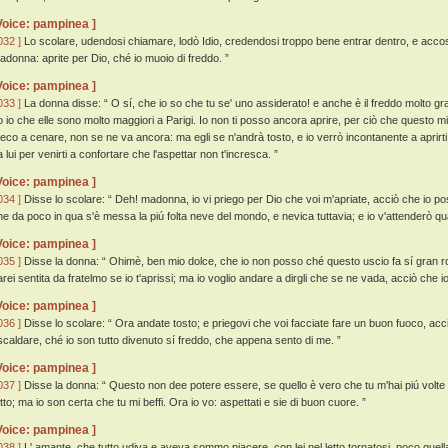
Voice: pampinea ]
032 ]
Lo scolare, udendosi chiamare, lodò Idio, credendosi troppo bene entrar dentro, e accost
adonna: aprite per Dio, ché io muoio di freddo. ”
Voice: pampinea ]
033 ]
La donna disse: “ O sí, che io so che tu se' uno assiderato! e anche è il freddo molto g
o io che elle sono molto maggiori a Parigi. Io non ti posso ancora aprire, per ciò che questo mi
eco a cenare, non se ne va ancora: ma egli se n'andrà tosto, e io verrò incontanente a aprirti
 lui per venirti a confortare che l'aspettar non t'incresca. ”
Voice: pampinea ]
034 ]
Disse lo scolare: “ Deh! madonna, io vi priego per Dio che voi m'apriate, acciò che io po
he da poco in qua s'è messa la piú folta neve del mondo, e nevica tuttavia; e io v'attenderò qu
Voice: pampinea ]
035 ]
Disse la donna: “ Ohimè, ben mio dolce, che io non posso ché questo uscio fa sí gran 
arei sentita da fratelmo se io t'aprissi; ma io voglio andare a dirgli che se ne vada, acciò che io
Voice: pampinea ]
036 ]
Disse lo scolare: “ Ora andate tosto; e priegovi che voi facciate fare un buon fuoco, acc
iscaldare, ché io son tutto divenuto sí freddo, che appena sento di me. ”
Voice: pampinea ]
037 ]
Disse la donna: “ Questo non dee potere essere, se quello è vero che tu m'hai piú volte s
utto; ma io son certa che tu mi beffi. Ora io vo: aspettati e sie di buon cuore. ”
Voice: pampinea ]
038 ]
L' amante, che tutto udiva e aveva sommo piacere, con lei nel letto tornatosi, poco quella 