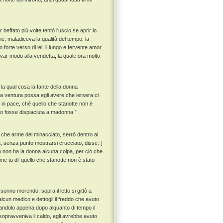
beffato piú volte tentò l'uscio se aprir lo
e, maladiceva la qualità del tempo, la
forte verso di lei, il lungo e fervente amor
var modo alla vendetta, la quale ora molto
 la qual cosa la fante della donna
a ventura possa egli avere che iersera ci
o in pace, ché quello che stanotte non è
o fosse dispiaciuta a madonna ” .
che arme del minacciato, serrò dentro al
, senza punto mostrarsi crucciato, disse:
[
ò non ha la donna alcuna colpa, per ciò che
e tu di' quello che stanotte non è stato
onno morendo, sopra il letto si gittò a
lcun medico e dettogli il freddo che avuto
tandolo appena dopo alquanto di tempo il
sopravveniva il caldo, egli avrebbe avuto