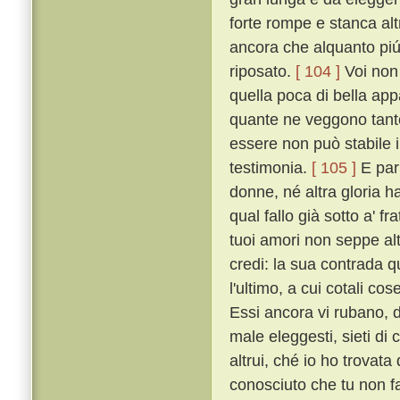
forte rompe e stanca al
ancora che alquanto piú t
riposato.
[ 104 ]
Voi non 
quella poca di bella ap
quante ne veggono tante
essere non può stabile i
testimonia.
[ 105 ]
E par 
donne, né altra gloria h
qual fallo già sotto a' f
tuoi amori non seppe altr
credi: la sua contrada qu
l'ultimo, a cui cotali co
Essi ancora vi rubano, 
male eleggesti, sieti di c
altrui, ché io ho trovat
conosciuto che tu non f