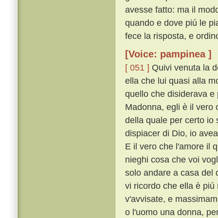
avesse fatto: ma il modo 
quando e dove piú le piac
fece la risposta, e ordi
[Voice: pampinea ]
[ 051 ]
Quivi venuta la d
ella che lui quasi alla 
quello che disiderava e 
Madonna, egli è il vero c
della quale per certo io
dispiacer di Dio, io ave
E il vero che l'amore il 
nieghi cosa che voi vogl
solo andare a casa del d
vi ricordo che ella è pi
v'avvisate, e massimam
o l'uomo una donna, per