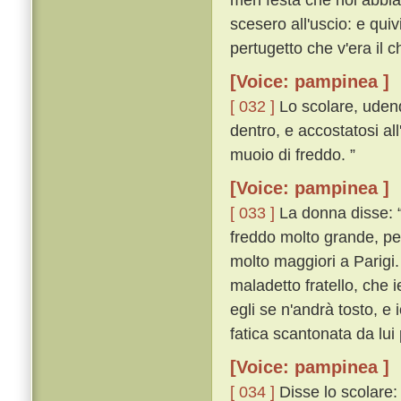
scesero all'uscio: e qu
pertugetto che v'era il 
[Voice: pampinea ]
[ 032 ]
Lo scolare, udend
dentro, e accostatosi al
muoio di freddo. ”
[Voice: pampinea ]
[ 033 ]
La donna disse: “ 
freddo molto grande, pe
molto maggiori a Parigi.
maladetto fratello, che
egli se n'andrà tosto, e 
fatica scantonata da lui 
[Voice: pampinea ]
[ 034 ]
Disse lo scolare: