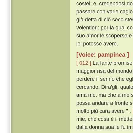
costei; e, credendosi do
passare con varie cagio
già detta di ciò seco s
volentieri: per la qual c
suo amor le scoperse e 
lei potesse avere.
[Voice: pampinea ]
[ 012 ]
La fante promise 
maggior risa del mondo l
perdere il senno che egli
cercando. Dira'gli, qualo
ama me, ma che a me si 
possa andare a fronte sc
molto piú cara avere ” .
mie, che cosa è il metter
dalla donna sua le fu i