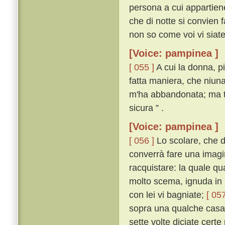
persona a cui appartiene;
che di notte si convien f
non so come voi vi siate
[Voice: pampinea ]
[ 055 ]
A cui la donna, p
fatta maniera, che niuna
m'ha abbandonata; ma tu
sicura ” .
[Voice: pampinea ]
[ 056 ]
Lo scolare, che d
converrà fare una imagin
racquistare: la quale q
molto scema, ignuda in u
con lei vi bagniate;
[ 057
sopra una qualche casa 
sette volte diciate certe