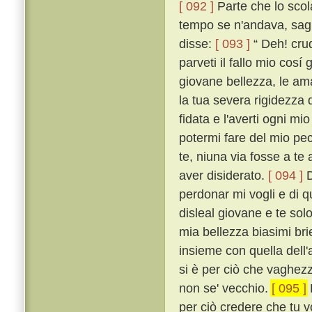
[ 092 ]
Parte che lo scol
tempo se n'andava, saglie
disse:
[ 093 ]
“ Deh! crud
parveti il fallo mio cos
giovane bellezza, le am
la tua severa rigidezza 
fidata e l'averti ogni mi
potermi fare del mio pec
te, niuna via fosse a te 
aver disiderato.
[ 094 ]
D
perdonar mi vogli e di q
disleal giovane e te so
mia bellezza biasimi bri
insieme con quella dell'a
si è per ciò che vaghezza
non se' vecchio.
[ 095 ]
per ciò credere che tu 