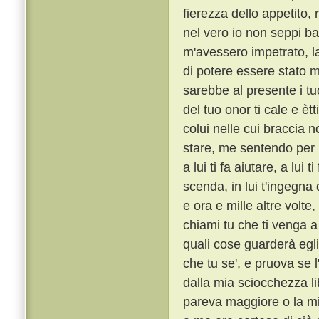
fierezza dello appetito,
nel vero io non seppi ba
m'avessero impetrato, la
di potere essere stato m
sarebbe al presente i tu
del tuo onor ti cale e èt
colui nelle cui braccia n
stare, me sentendo per l
a lui ti fa aiutare, a lui 
scenda, in lui t'ingegna
e ora e mille altre volte
chiami tu che ti venga a 
quali cose guarderà egli
che tu se', e pruova se l
dalla mia sciocchezza li
pareva maggiore o la mi