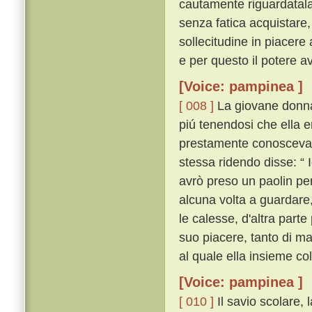
cautamente riguardatal
senza fatica acquistare,
sollecitudine in piacere
e per questo il potere av
[Voice: pampinea ]
[ 008 ]
La giovane donna, 
piú tenendosi che ella 
prestamente conosceva ch
stessa ridendo disse: “ 
avrò preso un paolin per
alcuna volta a guardare,
le calesse, d'altra par
suo piacere, tanto di m
al quale ella insieme co
[Voice: pampinea ]
[ 010 ]
Il savio scolare, l