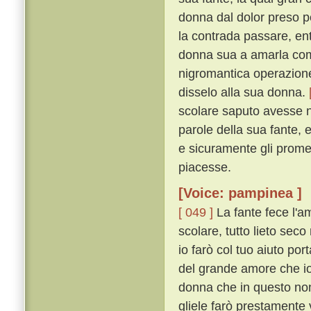
donna dal dolor preso p
la contrada passare, ent
donna sua a amarla come
nigromantica operazione
disselo alla sua donna.
scolare saputo avesse n
parole della sua fante, 
e sicuramente gli promet
piacesse.
[Voice: pampinea ]
[ 049 ]
La fante fece l'a
scolare, tutto lieto sec
io farò col tuo aiuto por
del grande amore che io
donna che in questo non 
gliele farò prestamente