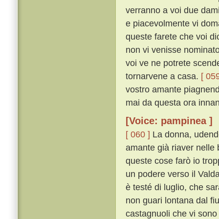
verranno a voi due damig
e piacevolmente vi doma
queste farete che voi di
non vi venisse nominato 
voi ve ne potrete scender
tornarvene a casa.
[ 059
vostro amante piagnendo
mai da questa ora innanzi
[Voice: pampinea ]
[ 060 ]
La donna, udendo 
amante già riaver nelle 
queste cose farò io trop
un podere verso il Valdar
è testé di luglio, che sar
non guari lontana dal fiu
castagnuoli che vi sono 