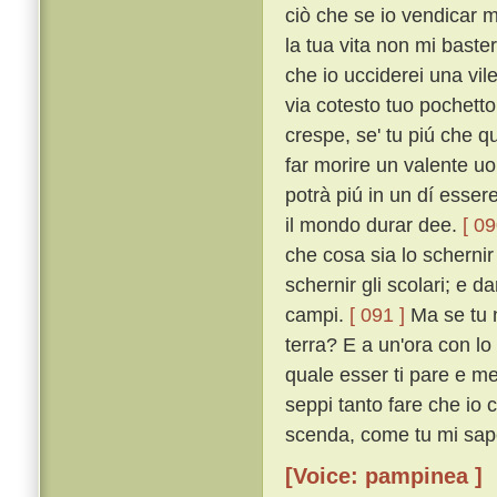
ciò che se io vendicar m
la tua vita non mi baster
che io ucciderei una vil
via cotesto tuo pochetto
crespe, se' tu piú che q
far morire un valente uo
potrà piú in un dí esser
il mondo durar dee.
[ 09
che cosa sia lo scherni
schernir gli scolari; e da
campi.
[ 091 ]
Ma se tu n
terra? E a un'ora con lo a
quale esser ti pare e me 
seppi tanto fare che io c
scenda, come tu mi sape
[Voice: pampinea ]