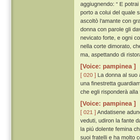
aggiugnendo: “ E potrai 
porto a colui del quale 
ascoltò l'amante con gra
donna con parole gli dav
nevicato forte, e ogni c
nella corte dimorato, ch
ma, aspettando di ristor
[Voice: pampinea ]
[ 020 ]
La donna al suo 
una finestretta guardiamo
che egli risponderà alla 
[Voice: pampinea ]
[ 021 ]
Andatisene adunq
veduti, udiron la fante d
la piú dolente femina ch
suoi fratelli e ha molto 