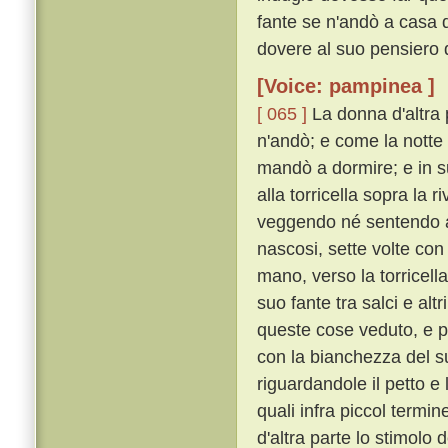
fante se n'andò a casa d
dovere al suo pensiero d
[Voice: pampinea ]
[ 065 ]
La donna d'altra 
n'andò; e come la notte 
mandò a dormire; e in su
alla torricella sopra la 
veggendo né sentendo al
nascosi, sette volte con
mano, verso la torricell
suo fante tra salci e alt
queste cose veduto, e pa
con la bianchezza del s
riguardandole il petto e
quali infra piccol termi
d'altra parte lo stimolo 