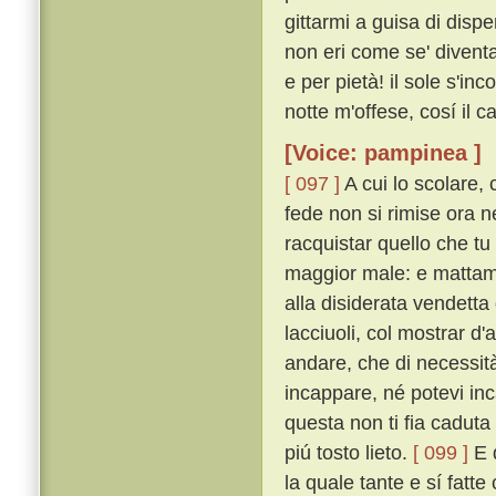
gittarmi a guisa di dispe
non eri come se' diventa
e per pietà! il sole s'in
notte m'offese, cosí il 
[Voice: pampinea ]
[ 097 ]
A cui lo scolare, 
fede non si rimise ora 
racquistar quello che tu
maggior male: e mattame
alla disiderata vendett
lacciuoli, col mostrar d'
andare, che di necessit
incappare, né potevi in
questa non ti fia caduta
piú tosto lieto.
[ 099 ]
E d
la quale tante e sí fatte