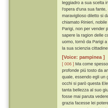
leggiadro a sua scelta i
l'opera d'una sua fante, 
maraviglioso diletto si
chiamato Rinieri, nobil
Parigi, non per vender 
sapere la ragion delle c
uomo, tornò da Parigi a 
la sua scienzia cittadin
[Voice: pampinea ]
[ 006 ]
Ma come spesso av
profonde piú tosto da a
quale, essendo egli un g
occhi si parò questa Ele
tanta bellezza al suo gi
fosse mai paruta vedere
grazia facesse lei poter