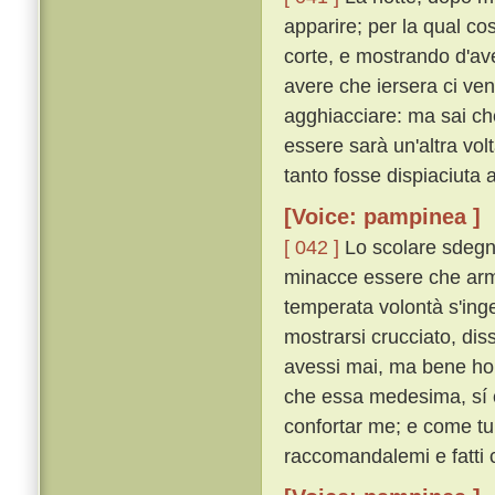
apparire; per la qual c
corte, e mostrando d'av
avere che iersera ci venn
agghiacciare: ma sai ch
essere sarà un'altra vo
tanto fosse dispiaciuta 
[Voice: pampinea ]
[ 042 ]
Lo scolare sdegno
minacce essere che arme
temperata volontà s'in
mostrarsi crucciato, dis
avessi mai, ma bene ho 
che essa medesima, sí c
confortar me; e come tu 
raccomandalemi e fatti 