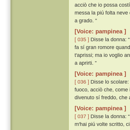
acciò che io possa costí
messa la piú folta neve 
a grado. ”
[Voice: pampinea ]
[ 035 ]
Disse la donna: 
fa sí gran romore quando
t'aprissi; ma io voglio 
a aprirti. ”
[Voice: pampinea ]
[ 036 ]
Disse lo scolare: 
fuoco, acciò che, come i
divenuto sí freddo, che
[Voice: pampinea ]
[ 037 ]
Disse la donna: “
m'hai piú volte scritto, 