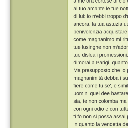
a me ora cortese di ciò c
al tuo amante le tue notti
di lui: io n'ebbi troppo 
ancora, la tua astuzia 
benivolenzia acquistare
come magnanimo mi ritrag
tue lusinghe non m'adomb
tue disleali promession
dimorai a Parigi, quanto
Ma presupposto che io p
magnanimità debba i suoi
fiere come tu se', e sim
uomini quel dee bastare
sia, te non colomba ma
con ogni odio e con tutt
ti fo non si possa assa
in quanto la vendetta de