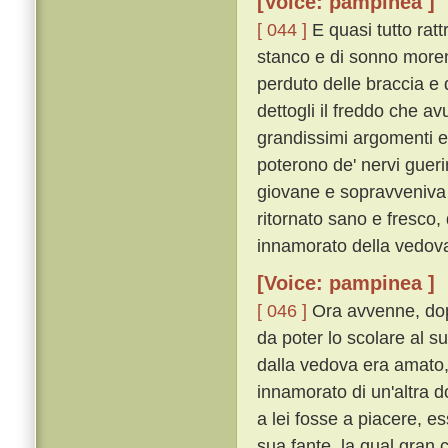
[Voice: pampinea ]
[ 044 ]
E quasi tutto rat
stanco e di sonno morend
perduto delle braccia e
dettogli il freddo che a
grandissimi argomenti e
poterono de' nervi gueri
giovane e sopravveniva 
ritornato sano e fresco,
innamorato della vedov
[Voice: pampinea ]
[ 046 ]
Ora avvenne, dop
da poter lo scolare al s
dalla vedova era amato, 
innamorato di un'altra 
a lei fosse a piacere, e
sua fante, la qual gran