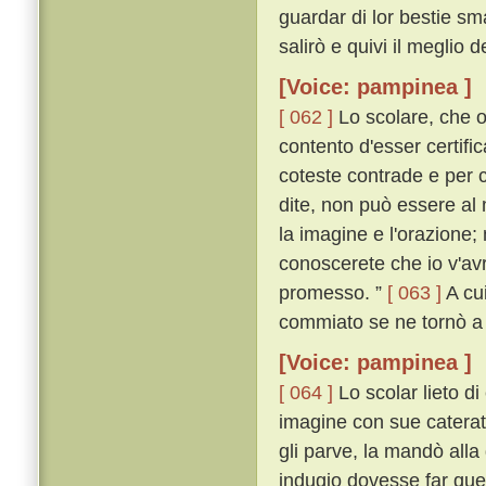
guardar di lor bestie sm
salirò e quivi il meglio 
[Voice: pampinea ]
[ 062 ]
Lo scolare, che o
contento d'esser certifi
coteste contrade e per c
dite, non può essere al
la imagine e l'orazione;
conoscerete che io v'avr
promesso. ”
[ 063 ]
A cui
commiato se ne tornò a
[Voice: pampinea ]
[ 064 ]
Lo scolar lieto di
imagine con sue caterat
gli parve, la mandò all
indugio dovesse far que