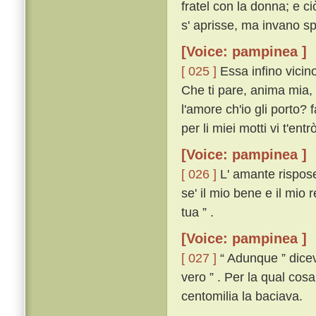
fratel con la donna; e c
s' aprisse, ma invano s
[Voice: pampinea ]
[ 025 ]
Essa infino vicino
Che ti pare, anima mia, 
l'amore ch'io gli porto? f
per li miei motti vi t'entrò 
[Voice: pampinea ]
[ 026 ]
L' amante rispose
se' il mio bene e il mio 
tua ” .
[Voice: pampinea ]
[ 027 ]
“ Adunque ” diceva
vero ” . Per la qual cos
centomilia la baciava.