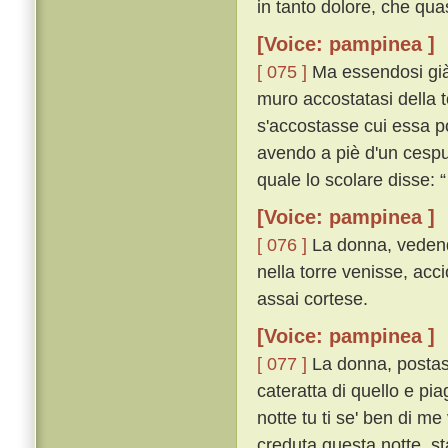
in tanto dolore, che quasi
[Voice: pampinea ]
[ 075 ]
Ma essendosi già l
muro accostatasi della t
s'accostasse cui essa p
avendo a piè d'un cespug
quale lo scolare disse:
[Voice: pampinea ]
[ 076 ]
La donna, vedendo
nella torre venisse, acc
assai cortese.
[Voice: pampinea ]
[ 077 ]
La donna, postasi 
cateratta di quello e pia
notte tu ti se' ben di me
creduta questa notte, s