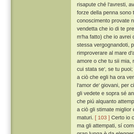
risapute ché l'avresti, a
forze della penna sono 
conoscimento provate 
vendetta che io di te pr
m'ha fatto) che io avrei 
stessa vergognandoti, pe
rimproverare al mare d'av
amore o che tu sii mia, n
cui stata se', se tu puo
a ciò che egli ha ora ve
l'amor de' giovani, per 
gli vedete e sopra sé an
che piú alquanto attemp
a ciò gli stimate miglior 
maturi.
[ 103 ]
Certo io c
ma gli attempati, sí com
gran lunga è da elegger p