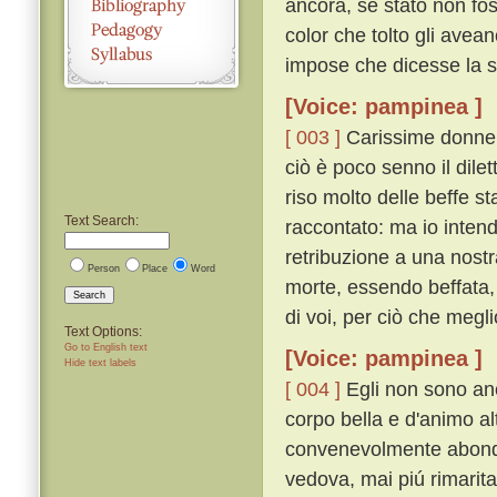
ancora, se stato non fos
color che tolto gli avea
impose che dicesse la s
[Voice: pampinea ]
[ 003 ]
Carissime donne, 
ciò è poco senno il dilet
riso molto delle beffe st
Text Search:
raccontato: ma io inten
retribuzione a una nostr
Person
Place
Word
morte, essendo beffata, 
Search
di voi, per ciò che megli
Text Options:
Go to English text
[Voice: pampinea ]
Hide text labels
[ 004 ]
Egli non sono anc
corpo bella e d'animo alt
convenevolmente abonda
vedova, mai piú rimaritar