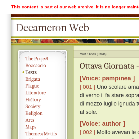
This content is part of our web archive. It is no longer mai
Main
Texts (Italian)
Ottava Giornata 
[Voice: pampinea ]
[ 001 ]
Uno scolare ama u
di verno il fa stare sopr
di mezzo luglio ignuda tu
al sole.
[Voice: author ]
[ 002 ]
Molto avevan le d