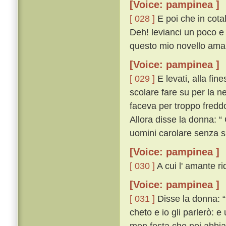
[Voice: pampinea ]
[ 028 ]
E poi che in cota
Deh! levianci un poco e
questo mio novello amant
[Voice: pampinea ]
[ 029 ]
E levati, alla fin
scolare fare su per la ne
faceva per troppo fredd
Allora disse la donna: “
uomini carolare senza 
[Voice: pampinea ]
[ 030 ]
A cui l' amante ri
[Voice: pampinea ]
[ 031 ]
Disse la donna: “ 
cheto e io gli parlerò: 
men festa che noi abbia