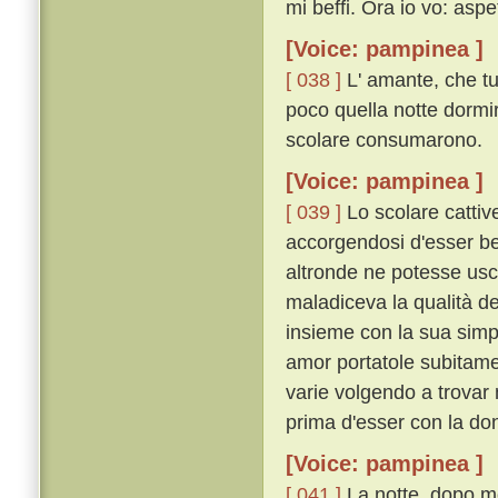
mi beffi. Ora io vo: aspe
[Voice: pampinea ]
[ 038 ]
L' amante, che tu
poco quella notte dormiro
scolare consumarono.
[Voice: pampinea ]
[ 039 ]
Lo scolare cattive
accorgendosi d'esser bef
altronde ne potesse usci
maladiceva la qualità de
insieme con la sua simpl
amor portatole subitame
varie volgendo a trovar 
prima d'esser con la do
[Voice: pampinea ]
[ 041 ]
La notte, dopo mo