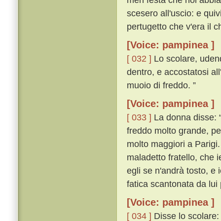
scesero all'uscio: e qu
pertugetto che v'era il 
[Voice: pampinea ]
[ 032 ]
Lo scolare, udend
dentro, e accostatosi al
muoio di freddo. ”
[Voice: pampinea ]
[ 033 ]
La donna disse: “ 
freddo molto grande, pe
molto maggiori a Parigi.
maladetto fratello, che
egli se n'andrà tosto, e 
fatica scantonata da lui 
[Voice: pampinea ]
[ 034 ]
Disse lo scolare: