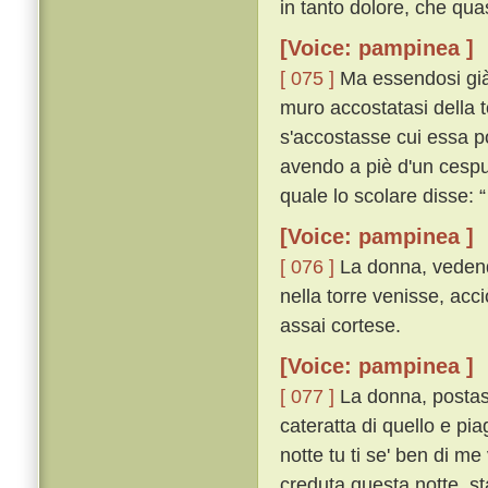
in tanto dolore, che quasi
[Voice: pampinea ]
[ 075 ]
Ma essendosi già l
muro accostatasi della t
s'accostasse cui essa p
avendo a piè d'un cespug
quale lo scolare disse:
[Voice: pampinea ]
[ 076 ]
La donna, vedendo
nella torre venisse, acc
assai cortese.
[Voice: pampinea ]
[ 077 ]
La donna, postasi 
cateratta di quello e pia
notte tu ti se' ben di me
creduta questa notte, s