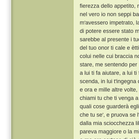
fierezza dello appetito,
nel vero io non seppi ba
m'avessero impetrato, la
di potere essere stato m
sarebbe al presente i tu
del tuo onor ti cale e èt
colui nelle cui braccia n
stare, me sentendo per l
a lui ti fa aiutare, a lui 
scenda, in lui t'ingegna
e ora e mille altre volte
chiami tu che ti venga a 
quali cose guarderà egli
che tu se', e pruova se l
dalla mia sciocchezza li
pareva maggiore o la mi