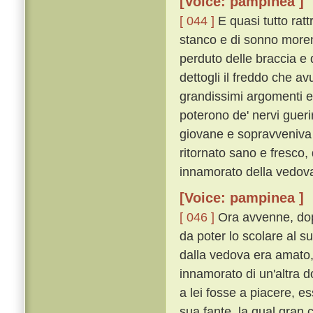
[Voice: pampinea ]
[ 044 ]
E quasi tutto rat
stanco e di sonno morend
perduto delle braccia e
dettogli il freddo che a
grandissimi argomenti e
poterono de' nervi gueri
giovane e sopravveniva 
ritornato sano e fresco,
innamorato della vedov
[Voice: pampinea ]
[ 046 ]
Ora avvenne, dop
da poter lo scolare al s
dalla vedova era amato, 
innamorato di un'altra 
a lei fosse a piacere, e
sua fante, la qual gran