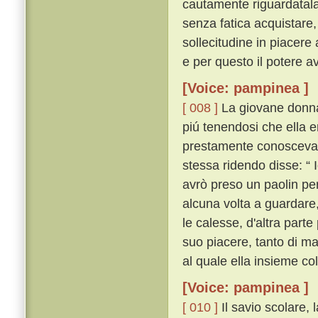
cautamente riguardatal
senza fatica acquistare,
sollecitudine in piacere
e per questo il potere av
[Voice: pampinea ]
[ 008 ]
La giovane donna, 
piú tenendosi che ella 
prestamente conosceva ch
stessa ridendo disse: “ 
avrò preso un paolin per
alcuna volta a guardare,
le calesse, d'altra par
suo piacere, tanto di m
al quale ella insieme co
[Voice: pampinea ]
[ 010 ]
Il savio scolare, l