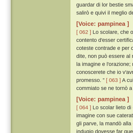
guardar di lor bestie sm
salirò e quivi il meglio 
[Voice: pampinea ]
[ 062 ]
Lo scolare, che o
contento d'esser certifi
coteste contrade e per c
dite, non può essere al
la imagine e l'orazione;
conoscerete che io v'avr
promesso. ”
[ 063 ]
A cui
commiato se ne tornò a
[Voice: pampinea ]
[ 064 ]
Lo scolar lieto di
imagine con sue caterat
gli parve, la mandò all
indugio dovesse far que