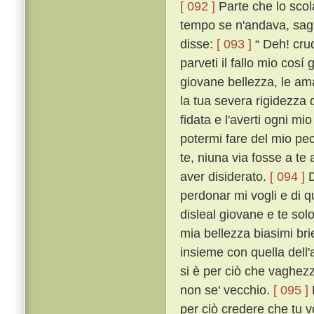
[ 092 ]
Parte che lo scol
tempo se n'andava, saglie
disse:
[ 093 ]
“ Deh! crud
parveti il fallo mio cos
giovane bellezza, le am
la tua severa rigidezza 
fidata e l'averti ogni mi
potermi fare del mio pec
te, niuna via fosse a te 
aver disiderato.
[ 094 ]
D
perdonar mi vogli e di q
disleal giovane e te so
mia bellezza biasimi bri
insieme con quella dell'a
si è per ciò che vaghezza
non se' vecchio.
[ 095 ]
per ciò credere che tu 