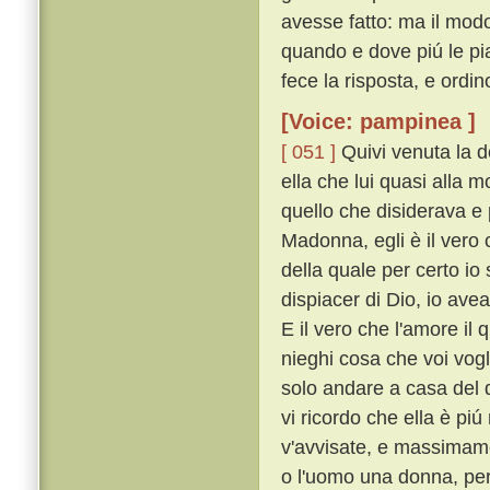
avesse fatto: ma il modo 
quando e dove piú le piac
fece la risposta, e ordi
[Voice: pampinea ]
[ 051 ]
Quivi venuta la d
ella che lui quasi alla 
quello che disiderava e 
Madonna, egli è il vero c
della quale per certo io
dispiacer di Dio, io ave
E il vero che l'amore il 
nieghi cosa che voi vogl
solo andare a casa del d
vi ricordo che ella è pi
v'avvisate, e massimam
o l'uomo una donna, per