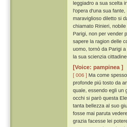
leggiadro a sua scelta i
l'opera d'una sua fante, 
maraviglioso diletto si
chiamato Rinieri, nobil
Parigi, non per vender 
sapere la ragion delle c
uomo, tornò da Parigi a 
la sua scienzia cittadin
[Voice: pampinea ]
[ 006 ]
Ma come spesso av
profonde piú tosto da a
quale, essendo egli un g
occhi si parò questa Ele
tanta bellezza al suo gi
fosse mai paruta vedere
grazia facesse lei poter