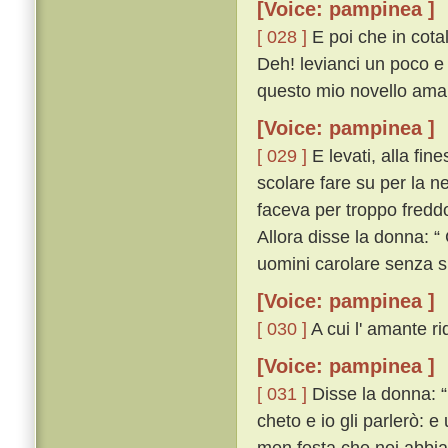
[Voice: pampinea ]
[ 028 ]
E poi che in cota
Deh! levianci un poco e
questo mio novello amant
[Voice: pampinea ]
[ 029 ]
E levati, alla fin
scolare fare su per la ne
faceva per troppo fredd
Allora disse la donna: “
uomini carolare senza 
[Voice: pampinea ]
[ 030 ]
A cui l' amante ri
[Voice: pampinea ]
[ 031 ]
Disse la donna: “ 
cheto e io gli parlerò: 
men festa che noi abbia