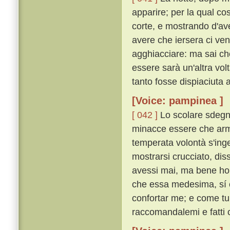
apparire; per la qual c
corte, e mostrando d'av
avere che iersera ci venn
agghiacciare: ma sai ch
essere sarà un'altra vo
tanto fosse dispiaciuta 
[Voice: pampinea ]
[ 042 ]
Lo scolare sdegno
minacce essere che arme
temperata volontà s'in
mostrarsi crucciato, dis
avessi mai, ma bene ho 
che essa medesima, sí c
confortar me; e come tu 
raccomandalemi e fatti 