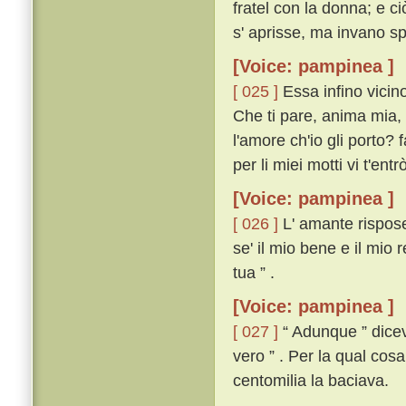
fratel con la donna; e c
s' aprisse, ma invano s
[Voice: pampinea ]
[ 025 ]
Essa infino vicino
Che ti pare, anima mia, 
l'amore ch'io gli porto? f
per li miei motti vi t'entrò 
[Voice: pampinea ]
[ 026 ]
L' amante rispose
se' il mio bene e il mio 
tua ” .
[Voice: pampinea ]
[ 027 ]
“ Adunque ” diceva
vero ” . Per la qual cos
centomilia la baciava.