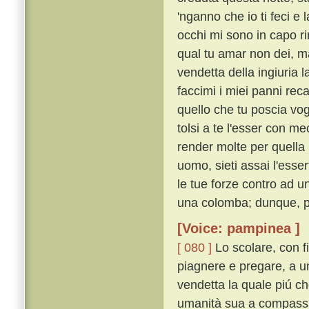
'nganno che io ti feci e
occhi mi sono in capo r
qual tu amar non dei, ma
vendetta della ingiuria l
faccimi i miei panni rec
quello che tu poscia vog
tolsi a te l'esser con me
render molte per quella
uomo, sieti assai l'esse
le tue forze contro ad u
una colomba; dunque, per
[Voice: pampinea ]
[ 080 ]
Lo scolare, con f
piagnere e pregare, a un
vendetta la quale piú ch
umanità sua a compassio