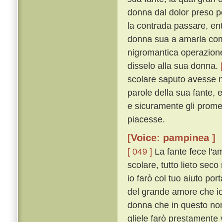
donna dal dolor preso p
la contrada passare, ent
donna sua a amarla come
nigromantica operazione
disselo alla sua donna.
scolare saputo avesse n
parole della sua fante, 
e sicuramente gli promet
piacesse.
[Voice: pampinea ]
[ 049 ]
La fante fece l'a
scolare, tutto lieto sec
io farò col tuo aiuto por
del grande amore che io
donna che in questo non 
gliele farò prestamente