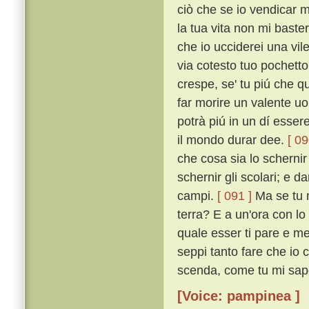
ciò che se io vendicar m
la tua vita non mi baster
che io ucciderei una vil
via cotesto tuo pochetto
crespe, se' tu piú che q
far morire un valente uo
potrà piú in un dí esser
il mondo durar dee.
[ 09
che cosa sia lo scherni
schernir gli scolari; e da
campi.
[ 091 ]
Ma se tu n
terra? E a un'ora con lo a
quale esser ti pare e me 
seppi tanto fare che io c
scenda, come tu mi sape
[Voice: pampinea ]