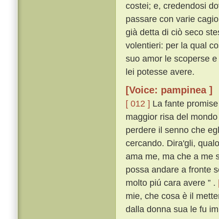
costei; e, credendosi do
passare con varie cagio
già detta di ciò seco s
volentieri: per la qual c
suo amor le scoperse e 
lei potesse avere.
[Voice: pampinea ]
[ 012 ]
La fante promise 
maggior risa del mondo l
perdere il senno che egli
cercando. Dira'gli, qualo
ama me, ma che a me si 
possa andare a fronte sc
molto piú cara avere ” .
mie, che cosa è il metter
dalla donna sua le fu i