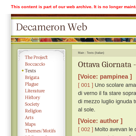
This content is part of our web archive. It is no longer mai
Main
Texts (Italian)
Ottava Giornata 
[Voice: pampinea ]
[ 001 ]
Uno scolare ama u
di verno il fa stare sopr
di mezzo luglio ignuda tu
al sole.
[Voice: author ]
[ 002 ]
Molto avevan le d