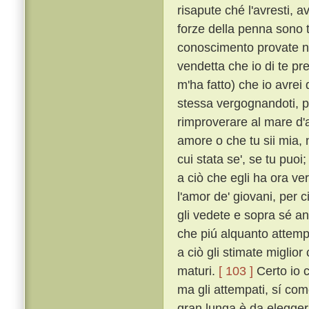
risapute ché l'avresti, a
forze della penna sono 
conoscimento provate 
vendetta che io di te pr
m'ha fatto) che io avrei 
stessa vergognandoti, pe
rimproverare al mare d'av
amore o che tu sii mia, n
cui stata se', se tu puo
a ciò che egli ha ora ve
l'amor de' giovani, per 
gli vedete e sopra sé an
che piú alquanto attemp
a ciò gli stimate miglior 
maturi.
[ 103 ]
Certo io c
ma gli attempati, sí com
gran lunga è da elegger p