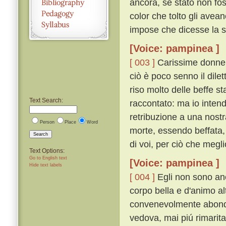
ancora, se stato non fos
color che tolto gli avea
impose che dicesse la s
[Voice: pampinea ]
[ 003 ]
Carissime donne, 
ciò è poco senno il dilet
riso molto delle beffe st
Text Search:
raccontato: ma io inten
retribuzione a una nostr
Person
Place
Word
morte, essendo beffata, 
Search
di voi, per ciò che megli
Text Options:
Go to English text
[Voice: pampinea ]
Hide text labels
[ 004 ]
Egli non sono anc
corpo bella e d'animo alt
convenevolmente abonda
vedova, mai piú rimaritar