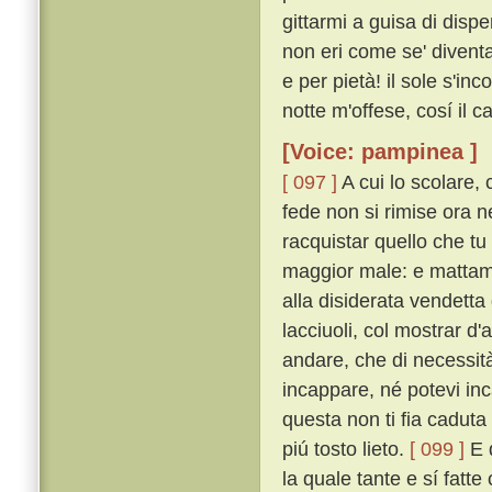
gittarmi a guisa di dispe
non eri come se' diventa
e per pietà! il sole s'in
notte m'offese, cosí il 
[Voice: pampinea ]
[ 097 ]
A cui lo scolare, 
fede non si rimise ora 
racquistar quello che tu
maggior male: e mattame
alla disiderata vendett
lacciuoli, col mostrar d'
andare, che di necessit
incappare, né potevi in
questa non ti fia caduta
piú tosto lieto.
[ 099 ]
E d
la quale tante e sí fatte