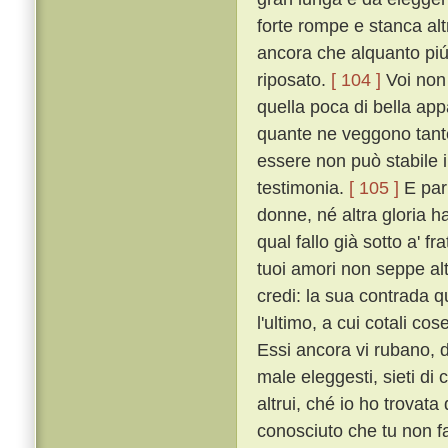
forte rompe e stanca al
ancora che alquanto piú t
riposato.
[ 104 ]
Voi non 
quella poca di bella ap
quante ne veggono tante
essere non può stabile i
testimonia.
[ 105 ]
E par 
donne, né altra gloria h
qual fallo già sotto a' f
tuoi amori non seppe altr
credi: la sua contrada qu
l'ultimo, a cui cotali co
Essi ancora vi rubano, 
male eleggesti, sieti di c
altrui, ché io ho trovat
conosciuto che tu non f