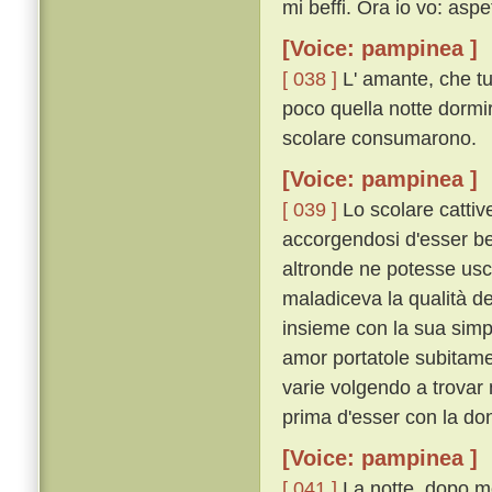
mi beffi. Ora io vo: aspe
[Voice: pampinea ]
[ 038 ]
L' amante, che tu
poco quella notte dormiro
scolare consumarono.
[Voice: pampinea ]
[ 039 ]
Lo scolare cattive
accorgendosi d'esser bef
altronde ne potesse usci
maladiceva la qualità de
insieme con la sua simpl
amor portatole subitame
varie volgendo a trovar 
prima d'esser con la do
[Voice: pampinea ]
[ 041 ]
La notte, dopo mo