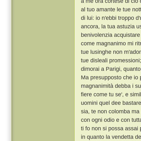
a me ora cortese di ciò c
al tuo amante le tue notti
di lui: io n'ebbi troppo 
ancora, la tua astuzia 
benivolenzia acquistare
come magnanimo mi ritrag
tue lusinghe non m'adomb
tue disleali promession
dimorai a Parigi, quanto
Ma presupposto che io p
magnanimità debba i suoi
fiere come tu se', e sim
uomini quel dee bastare
sia, te non colomba ma
con ogni odio e con tutt
ti fo non si possa assa
in quanto la vendetta de