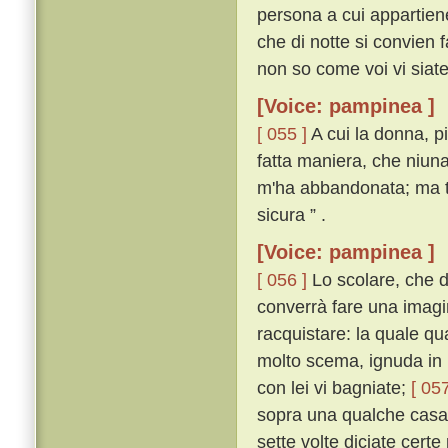
persona a cui appartiene;
che di notte si convien f
non so come voi vi siate
[Voice: pampinea ]
[ 055 ]
A cui la donna, p
fatta maniera, che niuna
m'ha abbandonata; ma tu
sicura ” .
[Voice: pampinea ]
[ 056 ]
Lo scolare, che d
converrà fare una imagin
racquistare: la quale q
molto scema, ignuda in u
con lei vi bagniate;
[ 057
sopra una qualche casa 
sette volte diciate certe