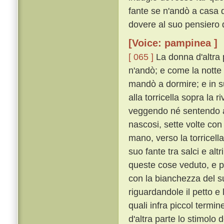
fante se n'andò a casa d
dovere al suo pensiero d
[Voice: pampinea ]
[ 065 ]
La donna d'altra 
n'andò; e come la notte 
mandò a dormire; e in su
alla torricella sopra la 
veggendo né sentendo al
nascosi, sette volte con
mano, verso la torricell
suo fante tra salci e alt
queste cose veduto, e pa
con la bianchezza del s
riguardandole il petto e
quali infra piccol termi
d'altra parte lo stimolo 