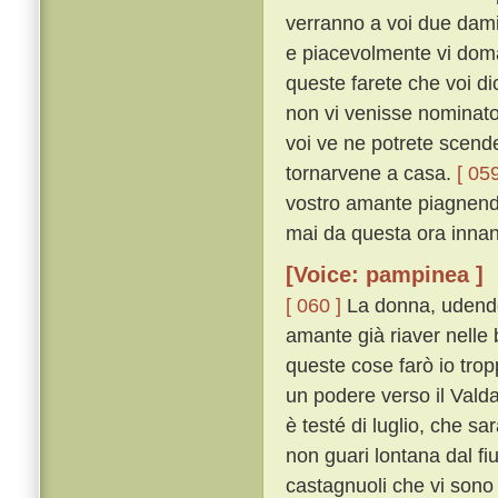
verranno a voi due damig
e piacevolmente vi doma
queste farete che voi di
non vi venisse nominato 
voi ve ne potrete scender
tornarvene a casa.
[ 059
vostro amante piagnendo
mai da questa ora innanzi
[Voice: pampinea ]
[ 060 ]
La donna, udendo 
amante già riaver nelle 
queste cose farò io trop
un podere verso il Valdar
è testé di luglio, che sar
non guari lontana dal fiu
castagnuoli che vi sono 