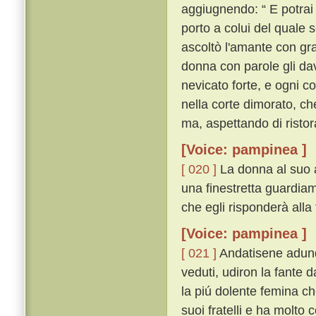
aggiugnendo: “ E potrai 
porto a colui del quale 
ascoltò l'amante con gra
donna con parole gli dav
nevicato forte, e ogni c
nella corte dimorato, ch
ma, aspettando di ristor
[Voice: pampinea ]
[ 020 ]
La donna al suo 
una finestretta guardiamo
che egli risponderà alla 
[Voice: pampinea ]
[ 021 ]
Andatisene adunq
veduti, udiron la fante d
la piú dolente femina ch
suoi fratelli e ha molto 