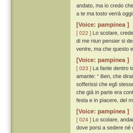
andato, ma io credo che 
a te ma tosto verrà oggim
[Voice: pampinea ]
[ 022 ]
Lo scolare, crede
di me niun pensier si d
venire, ma che questo el
[Voice: pampinea ]
[ 023 ]
La fante dentro t
amante: “ Ben, che dirai
sofferissi che egli stes
che già in parte era con
festa e in piacere, del 
[Voice: pampinea ]
[ 024 ]
Lo scolare, andan
dove porsi a sedere né 