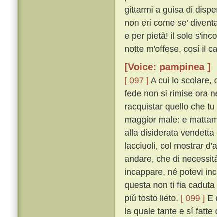
gittarmi a guisa di dispe
non eri come se' diventa
e per pietà! il sole s'in
notte m'offese, cosí il 
[Voice: pampinea ]
[ 097 ]
A cui lo scolare, 
fede non si rimise ora 
racquistar quello che tu
maggior male: e mattame
alla disiderata vendett
lacciuoli, col mostrar d'
andare, che di necessit
incappare, né potevi in
questa non ti fia caduta
piú tosto lieto.
[ 099 ]
E d
la quale tante e sí fatte