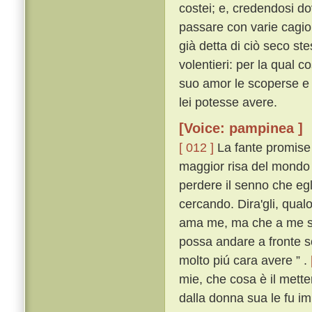
costei; e, credendosi do
passare con varie cagio
già detta di ciò seco s
volentieri: per la qual c
suo amor le scoperse e 
lei potesse avere.
[Voice: pampinea ]
[ 012 ]
La fante promise 
maggior risa del mondo l
perdere il senno che egli
cercando. Dira'gli, qualo
ama me, ma che a me si 
possa andare a fronte sc
molto piú cara avere ” .
mie, che cosa è il metter
dalla donna sua le fu i