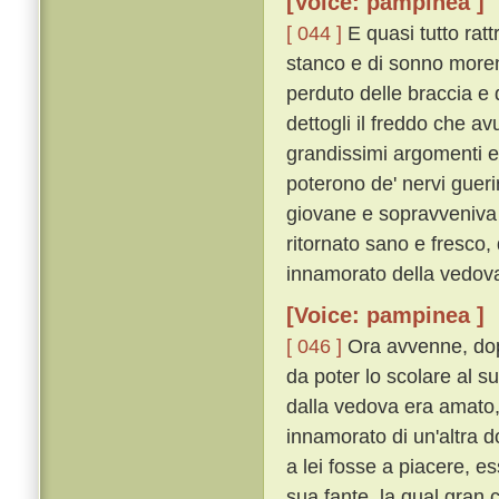
[Voice: pampinea ]
[ 044 ]
E quasi tutto rat
stanco e di sonno morend
perduto delle braccia e
dettogli il freddo che a
grandissimi argomenti e
poterono de' nervi gueri
giovane e sopravveniva 
ritornato sano e fresco,
innamorato della vedov
[Voice: pampinea ]
[ 046 ]
Ora avvenne, dop
da poter lo scolare al s
dalla vedova era amato, 
innamorato di un'altra 
a lei fosse a piacere, e
sua fante, la qual gran