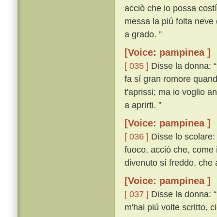
acciò che io possa costí
messa la piú folta neve 
a grado. ”
[Voice: pampinea ]
[ 035 ]
Disse la donna: 
fa sí gran romore quando
t'aprissi; ma io voglio 
a aprirti. ”
[Voice: pampinea ]
[ 036 ]
Disse lo scolare: 
fuoco, acciò che, come i
divenuto sí freddo, che
[Voice: pampinea ]
[ 037 ]
Disse la donna: “
m'hai piú volte scritto, 