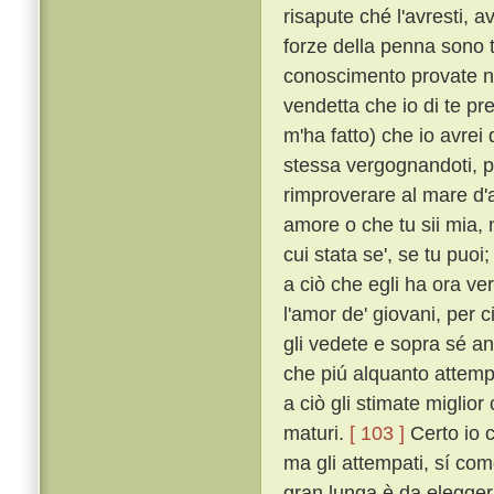
risapute ché l'avresti, a
forze della penna sono 
conoscimento provate 
vendetta che io di te pr
m'ha fatto) che io avrei 
stessa vergognandoti, pe
rimproverare al mare d'av
amore o che tu sii mia, n
cui stata se', se tu puo
a ciò che egli ha ora ve
l'amor de' giovani, per 
gli vedete e sopra sé an
che piú alquanto attemp
a ciò gli stimate miglior 
maturi.
[ 103 ]
Certo io c
ma gli attempati, sí com
gran lunga è da elegger p