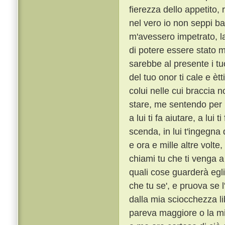
fierezza dello appetito,
nel vero io non seppi ba
m'avessero impetrato, la
di potere essere stato m
sarebbe al presente i tu
del tuo onor ti cale e èt
colui nelle cui braccia n
stare, me sentendo per l
a lui ti fa aiutare, a lui 
scenda, in lui t'ingegna
e ora e mille altre volte
chiami tu che ti venga a 
quali cose guarderà egli
che tu se', e pruova se l
dalla mia sciocchezza li
pareva maggiore o la mi