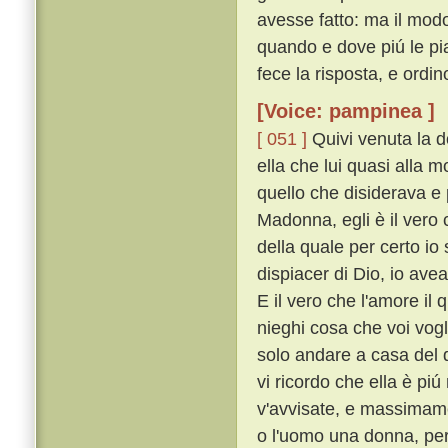
avesse fatto: ma il modo 
quando e dove piú le piac
fece la risposta, e ordi
[Voice: pampinea ]
[ 051 ]
Quivi venuta la d
ella che lui quasi alla 
quello che disiderava e 
Madonna, egli è il vero c
della quale per certo io
dispiacer di Dio, io ave
E il vero che l'amore il 
nieghi cosa che voi vogl
solo andare a casa del d
vi ricordo che ella è pi
v'avvisate, e massimam
o l'uomo una donna, per