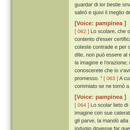
guardar di lor bestie sm
salirò e quivi il meglio 
[Voice: pampinea ]
[ 062 ]
Lo scolare, che o
contento d'esser certifi
coteste contrade e per c
dite, non può essere al
la imagine e l'orazione;
conoscerete che io v'avr
promesso. ”
[ 063 ]
A cui
commiato se ne tornò a
[Voice: pampinea ]
[ 064 ]
Lo scolar lieto di
imagine con sue caterat
gli parve, la mandò all
indugio dovesse far que