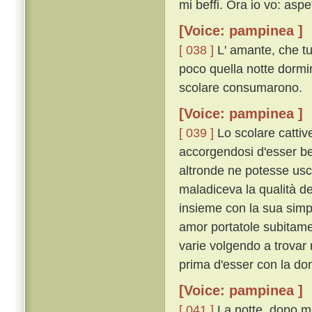
mi beffi. Ora io vo: aspe
[Voice: pampinea ]
[ 038 ]
L' amante, che tu
poco quella notte dormiro
scolare consumarono.
[Voice: pampinea ]
[ 039 ]
Lo scolare cattive
accorgendosi d'esser bef
altronde ne potesse usci
maladiceva la qualità de
insieme con la sua simpl
amor portatole subitame
varie volgendo a trovar 
prima d'esser con la do
[Voice: pampinea ]
[ 041 ]
La notte, dopo mo