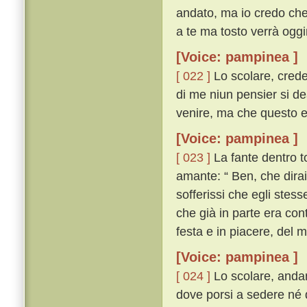
andato, ma io credo che 
a te ma tosto verrà oggim
[Voice: pampinea ]
[ 022 ]
Lo scolare, crede
di me niun pensier si d
venire, ma che questo el
[Voice: pampinea ]
[ 023 ]
La fante dentro t
amante: “ Ben, che dirai
sofferissi che egli stes
che già in parte era con
festa e in piacere, del 
[Voice: pampinea ]
[ 024 ]
Lo scolare, andan
dove porsi a sedere né 