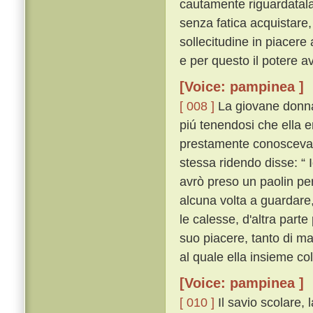
cautamente riguardatal
senza fatica acquistare,
sollecitudine in piacere
e per questo il potere av
[Voice: pampinea ]
[ 008 ]
La giovane donna, 
piú tenendosi che ella 
prestamente conosceva ch
stessa ridendo disse: “ 
avrò preso un paolin per
alcuna volta a guardare,
le calesse, d'altra par
suo piacere, tanto di m
al quale ella insieme co
[Voice: pampinea ]
[ 010 ]
Il savio scolare, l