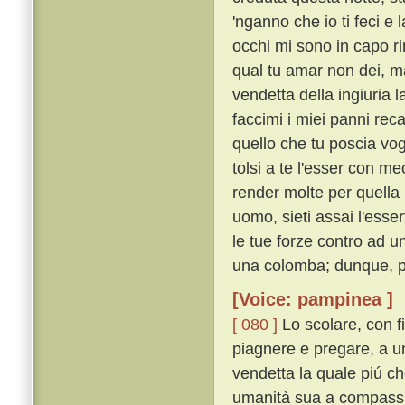
'nganno che io ti feci e
occhi mi sono in capo r
qual tu amar non dei, ma
vendetta della ingiuria l
faccimi i miei panni rec
quello che tu poscia vog
tolsi a te l'esser con me
render molte per quella
uomo, sieti assai l'esse
le tue forze contro ad u
una colomba; dunque, per
[Voice: pampinea ]
[ 080 ]
Lo scolare, con f
piagnere e pregare, a un
vendetta la quale piú ch
umanità sua a compassio