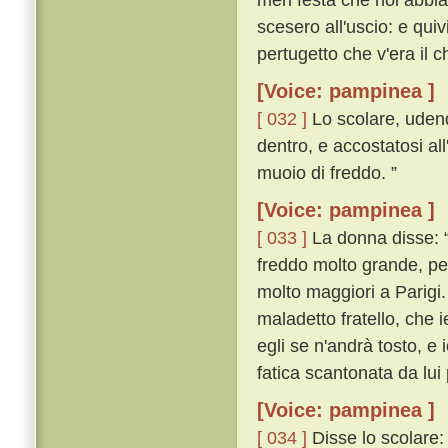
scesero all'uscio: e qu
pertugetto che v'era il 
[Voice: pampinea ]
[ 032 ]
Lo scolare, udend
dentro, e accostatosi al
muoio di freddo. ”
[Voice: pampinea ]
[ 033 ]
La donna disse: “ 
freddo molto grande, pe
molto maggiori a Parigi.
maladetto fratello, che
egli se n'andrà tosto, e 
fatica scantonata da lui 
[Voice: pampinea ]
[ 034 ]
Disse lo scolare: