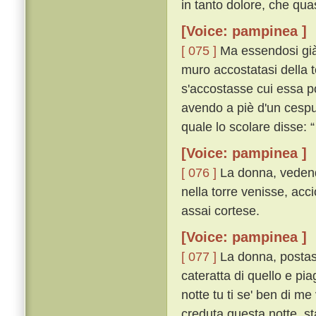
in tanto dolore, che quasi
[Voice: pampinea ]
[ 075 ]
Ma essendosi già l
muro accostatasi della t
s'accostasse cui essa p
avendo a piè d'un cespug
quale lo scolare disse:
[Voice: pampinea ]
[ 076 ]
La donna, vedendo
nella torre venisse, acc
assai cortese.
[Voice: pampinea ]
[ 077 ]
La donna, postasi 
cateratta di quello e pia
notte tu ti se' ben di me
creduta questa notte, s