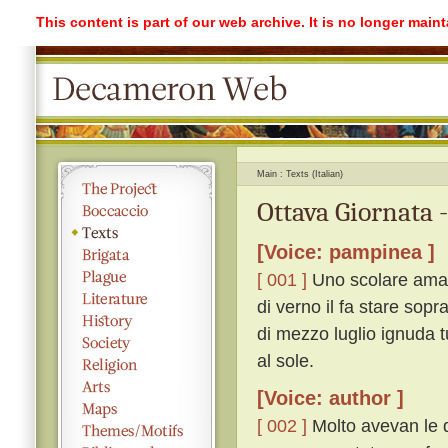
This content is part of our web archive. It is no longer mai
Main
Texts (Italian)
Ottava Giornata 
[Voice: pampinea ]
[ 001 ]
Uno scolare ama u
di verno il fa stare sopr
di mezzo luglio ignuda tu
al sole.
[Voice: author ]
[ 002 ]
Molto avevan le d