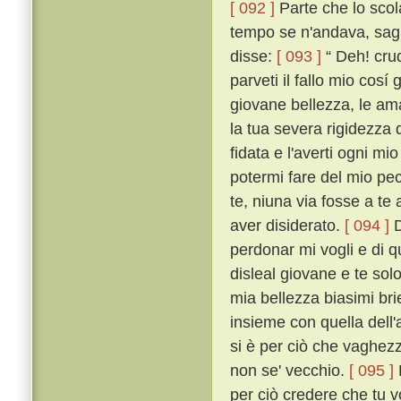
[ 092 ]
Parte che lo scol
tempo se n'andava, saglie
disse:
[ 093 ]
“ Deh! crud
parveti il fallo mio cos
giovane bellezza, le am
la tua severa rigidezza 
fidata e l'averti ogni mi
potermi fare del mio pec
te, niuna via fosse a te 
aver disiderato.
[ 094 ]
D
perdonar mi vogli e di q
disleal giovane e te so
mia bellezza biasimi bri
insieme con quella dell'a
si è per ciò che vaghezza
non se' vecchio.
[ 095 ]
per ciò credere che tu 