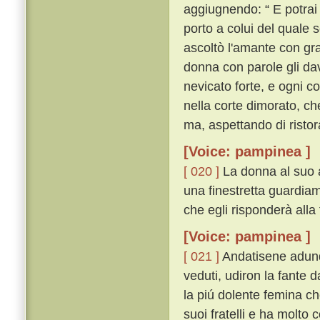
aggiugnendo: “ E potrai 
porto a colui del quale 
ascoltò l'amante con gra
donna con parole gli dav
nevicato forte, e ogni c
nella corte dimorato, ch
ma, aspettando di ristor
[Voice: pampinea ]
[ 020 ]
La donna al suo 
una finestretta guardiamo
che egli risponderà alla 
[Voice: pampinea ]
[ 021 ]
Andatisene adunq
veduti, udiron la fante d
la piú dolente femina ch
suoi fratelli e ha molto 