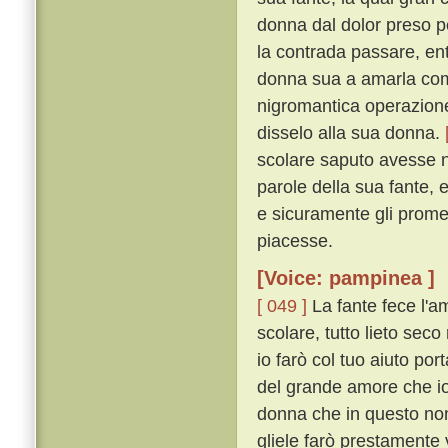
donna dal dolor preso p
la contrada passare, ent
donna sua a amarla come
nigromantica operazione
disselo alla sua donna.
scolare saputo avesse n
parole della sua fante, 
e sicuramente gli promet
piacesse.
[Voice: pampinea ]
[ 049 ]
La fante fece l'a
scolare, tutto lieto sec
io farò col tuo aiuto por
del grande amore che io
donna che in questo non 
gliele farò prestamente