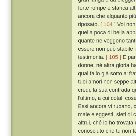
forte rompe e stanca al
ancora che alquanto piú t
riposato.
[ 104 ]
Voi non 
quella poca di bella ap
quante ne veggono tante
essere non può stabile i
testimonia.
[ 105 ]
E par 
donne, né altra gloria h
qual fallo già sotto a' f
tuoi amori non seppe altr
credi: la sua contrada qu
l'ultimo, a cui cotali co
Essi ancora vi rubano, 
male eleggesti, sieti di c
altrui, ché io ho trovat
conosciuto che tu non f