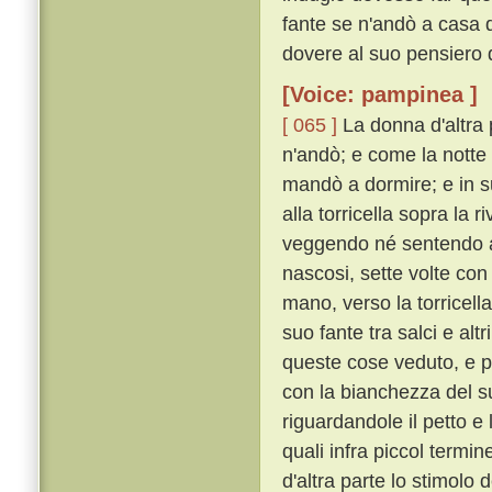
fante se n'andò a casa d
dovere al suo pensiero d
[Voice: pampinea ]
[ 065 ]
La donna d'altra 
n'andò; e come la notte 
mandò a dormire; e in su
alla torricella sopra la 
veggendo né sentendo al
nascosi, sette volte con
mano, verso la torricell
suo fante tra salci e alt
queste cose veduto, e pa
con la bianchezza del s
riguardandole il petto e
quali infra piccol termi
d'altra parte lo stimolo 