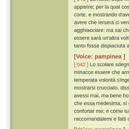
apparire; per la qual c
corte, e mostrando d'av
avere che iersera ci venn
agghiacciare: ma sai ch
essere sarà un'altra vo
tanto fosse dispiaciuta 
[Voice: pampinea ]
[ 042 ]
Lo scolare sdegno
minacce essere che arme
temperata volontà s'in
mostrarsi crucciato, dis
avessi mai, ma bene ho 
che essa medesima, sí c
confortar me; e come tu 
raccomandalemi e fatti 