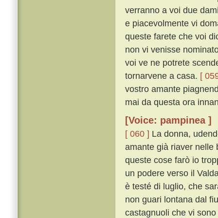
verranno a voi due damig
e piacevolmente vi doma
queste farete che voi di
non vi venisse nominato 
voi ve ne potrete scender
tornarvene a casa.
[ 059
vostro amante piagnendo
mai da questa ora innanzi
[Voice: pampinea ]
[ 060 ]
La donna, udendo 
amante già riaver nelle 
queste cose farò io trop
un podere verso il Valdar
è testé di luglio, che sar
non guari lontana dal fiu
castagnuoli che vi sono 