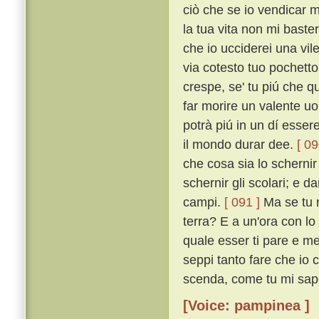
ciò che se io vendicar m
la tua vita non mi baster
che io ucciderei una vil
via cotesto tuo pochetto
crespe, se' tu piú che q
far morire un valente uo
potrà piú in un dí esser
il mondo durar dee.
[ 09
che cosa sia lo scherni
schernir gli scolari; e da
campi.
[ 091 ]
Ma se tu n
terra? E a un'ora con lo a
quale esser ti pare e me 
seppi tanto fare che io c
scenda, come tu mi sape
[Voice: pampinea ]