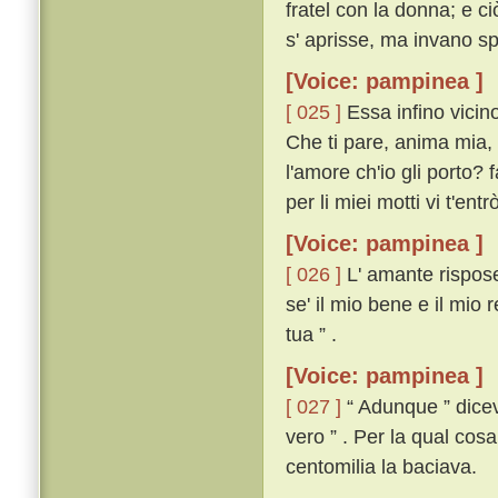
fratel con la donna; e c
s' aprisse, ma invano s
[Voice: pampinea ]
[ 025 ]
Essa infino vicino
Che ti pare, anima mia, 
l'amore ch'io gli porto? f
per li miei motti vi t'entrò 
[Voice: pampinea ]
[ 026 ]
L' amante rispose
se' il mio bene e il mio 
tua ” .
[Voice: pampinea ]
[ 027 ]
“ Adunque ” diceva
vero ” . Per la qual cos
centomilia la baciava.