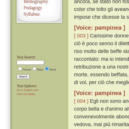
ancora, se stato non fos
color che tolto gli avea
impose che dicesse la s
[Voice: pampinea ]
[ 003 ]
Carissime donne, 
ciò è poco senno il dilet
riso molto delle beffe st
Text Search:
raccontato: ma io inten
retribuzione a una nostr
Person
Place
Word
morte, essendo beffata, 
Search
di voi, per ciò che megli
Text Options:
Go to English text
[Voice: pampinea ]
Hide text labels
[ 004 ]
Egli non sono anc
corpo bella e d'animo alt
convenevolmente abonda
vedova, mai piú rimaritar