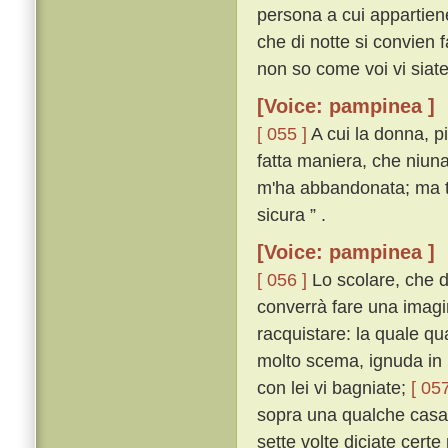
persona a cui appartiene;
che di notte si convien f
non so come voi vi siate
[Voice: pampinea ]
[ 055 ]
A cui la donna, p
fatta maniera, che niuna
m'ha abbandonata; ma tu
sicura ” .
[Voice: pampinea ]
[ 056 ]
Lo scolare, che d
converrà fare una imagin
racquistare: la quale q
molto scema, ignuda in u
con lei vi bagniate;
[ 057
sopra una qualche casa 
sette volte diciate certe