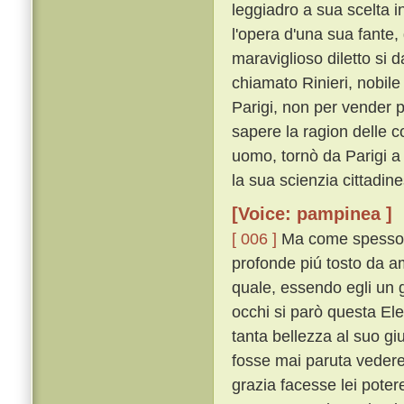
leggiadro a sua scelta i
l'opera d'una sua fante, 
maraviglioso diletto si
chiamato Rinieri, nobil
Parigi, non per vender 
sapere la ragion delle c
uomo, tornò da Parigi a 
la sua scienzia cittadin
[Voice: pampinea ]
[ 006 ]
Ma come spesso av
profonde piú tosto da a
quale, essendo egli un g
occhi si parò questa Ele
tanta bellezza al suo gi
fosse mai paruta vedere
grazia facesse lei poter