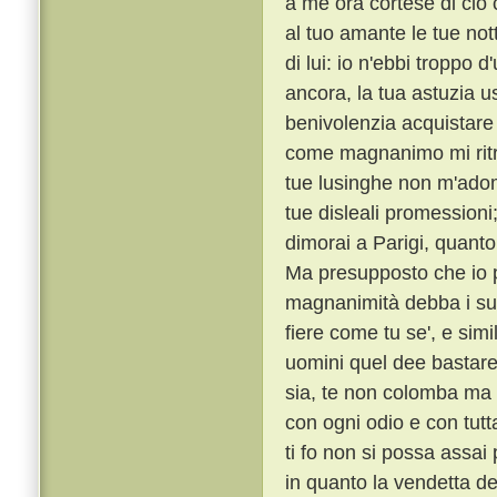
a me ora cortese di ciò c
al tuo amante le tue notti
di lui: io n'ebbi troppo 
ancora, la tua astuzia 
benivolenzia acquistare
come magnanimo mi ritrag
tue lusinghe non m'adomb
tue disleali promession
dimorai a Parigi, quanto
Ma presupposto che io p
magnanimità debba i suoi
fiere come tu se', e sim
uomini quel dee bastare
sia, te non colomba ma
con ogni odio e con tutt
ti fo non si possa assa
in quanto la vendetta de