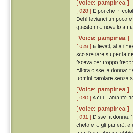
[Voice: pampinea ]
[ 028 ]
E poi che in cota
Deh! levianci un poco e
questo mio novello amant
[Voice: pampinea ]
[ 029 ]
E levati, alla fin
scolare fare su per la ne
faceva per troppo fredd
Allora disse la donna: “
uomini carolare senza 
[Voice: pampinea ]
[ 030 ]
A cui l' amante ri
[Voice: pampinea ]
[ 031 ]
Disse la donna: “ 
cheto e io gli parlerò: 
men festa che noi abbia