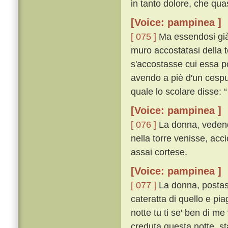
in tanto dolore, che quasi
[Voice: pampinea ]
[ 075 ]
Ma essendosi già l
muro accostatasi della t
s'accostasse cui essa p
avendo a piè d'un cespug
quale lo scolare disse:
[Voice: pampinea ]
[ 076 ]
La donna, vedendo
nella torre venisse, acc
assai cortese.
[Voice: pampinea ]
[ 077 ]
La donna, postasi 
cateratta di quello e pia
notte tu ti se' ben di me
creduta questa notte, s