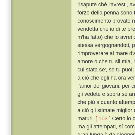
risapute ché l'avresti, a
forze della penna sono 
conoscimento provate 
vendetta che io di te pr
m'ha fatto) che io avrei 
stessa vergognandoti, pe
rimproverare al mare d'av
amore o che tu sii mia, n
cui stata se', se tu puo
a ciò che egli ha ora ve
l'amor de' giovani, per 
gli vedete e sopra sé an
che piú alquanto attemp
a ciò gli stimate miglior 
maturi.
[ 103 ]
Certo io c
ma gli attempati, sí com
gran lunga è da elegger p