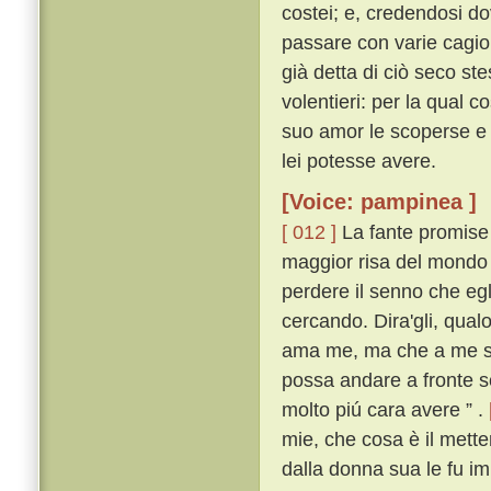
costei; e, credendosi do
passare con varie cagio
già detta di ciò seco s
volentieri: per la qual c
suo amor le scoperse e 
lei potesse avere.
[Voice: pampinea ]
[ 012 ]
La fante promise 
maggior risa del mondo l
perdere il senno che egli
cercando. Dira'gli, qualo
ama me, ma che a me si 
possa andare a fronte sc
molto piú cara avere ” .
mie, che cosa è il metter
dalla donna sua le fu i