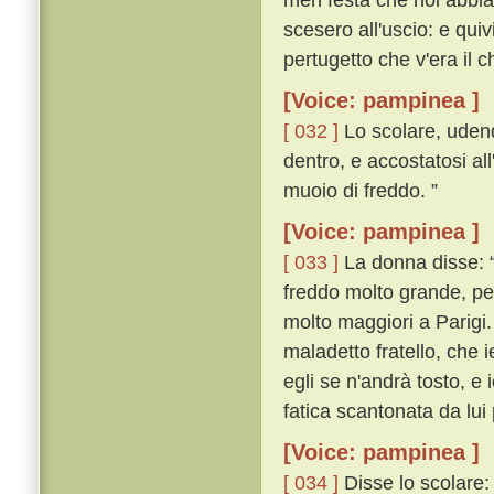
scesero all'uscio: e qu
pertugetto che v'era il 
[Voice: pampinea ]
[ 032 ]
Lo scolare, udend
dentro, e accostatosi al
muoio di freddo. ”
[Voice: pampinea ]
[ 033 ]
La donna disse: “ 
freddo molto grande, pe
molto maggiori a Parigi.
maladetto fratello, che
egli se n'andrà tosto, e 
fatica scantonata da lui 
[Voice: pampinea ]
[ 034 ]
Disse lo scolare: