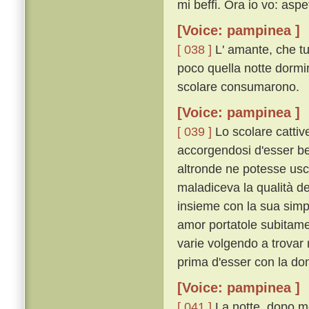
mi beffi. Ora io vo: aspe
[Voice: pampinea ]
[ 038 ]
L' amante, che tu
poco quella notte dormiro
scolare consumarono.
[Voice: pampinea ]
[ 039 ]
Lo scolare cattive
accorgendosi d'esser bef
altronde ne potesse usci
maladiceva la qualità de
insieme con la sua simpl
amor portatole subitame
varie volgendo a trovar 
prima d'esser con la do
[Voice: pampinea ]
[ 041 ]
La notte, dopo mo