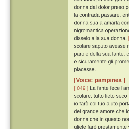
donna dal dolor preso p
la contrada passare, ent
donna sua a amarla come
nigromantica operazione
disselo alla sua donna.
scolare saputo avesse n
parole della sua fante, 
e sicuramente gli promet
piacesse.
[Voice: pampinea ]
[ 049 ]
La fante fece l'a
scolare, tutto lieto sec
io farò col tuo aiuto por
del grande amore che io
donna che in questo non 
gliele farò prestamente