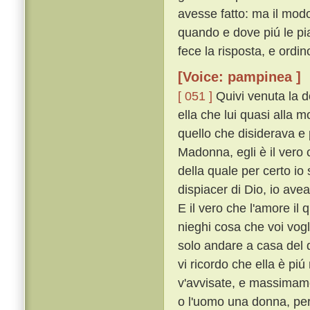
avesse fatto: ma il modo 
quando e dove piú le piac
fece la risposta, e ordi
[Voice: pampinea ]
[ 051 ]
Quivi venuta la d
ella che lui quasi alla 
quello che disiderava e 
Madonna, egli è il vero c
della quale per certo io
dispiacer di Dio, io ave
E il vero che l'amore il 
nieghi cosa che voi vogl
solo andare a casa del d
vi ricordo che ella è pi
v'avvisate, e massimam
o l'uomo una donna, per