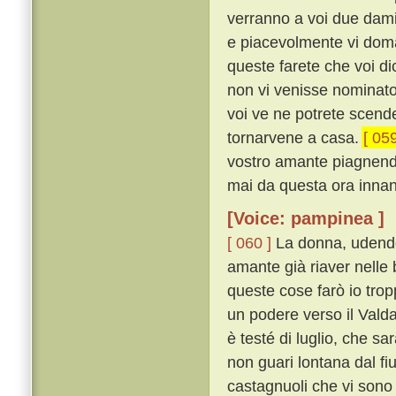
verranno a voi due damig
e piacevolmente vi doma
queste farete che voi di
non vi venisse nominato 
voi ve ne potrete scender
tornarvene a casa.
[ 059
vostro amante piagnendo
mai da questa ora innanzi
[Voice: pampinea ]
[ 060 ]
La donna, udendo 
amante già riaver nelle 
queste cose farò io trop
un podere verso il Valdar
è testé di luglio, che sar
non guari lontana dal fiu
castagnuoli che vi sono 