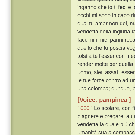
'nganno che io ti feci e
occhi mi sono in capo r
qual tu amar non dei, ma
vendetta della ingiuria l
faccimi i miei panni rec
quello che tu poscia vog
tolsi a te l'esser con me
render molte per quella
uomo, sieti assai l'esse
le tue forze contro ad u
una colomba; dunque, per
[Voice: pampinea ]
[ 080 ]
Lo scolare, con f
piagnere e pregare, a un
vendetta la quale piú ch
umanità sua a compassio