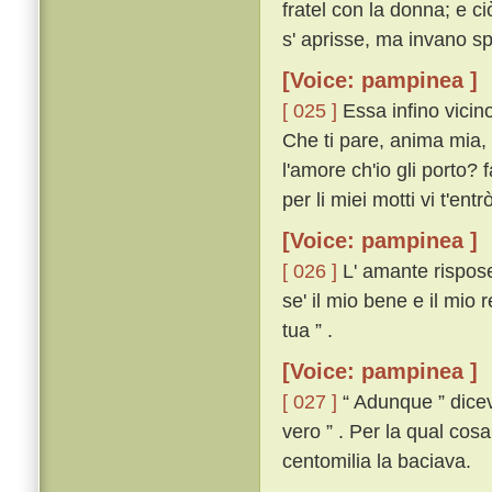
fratel con la donna; e c
s' aprisse, ma invano s
[Voice: pampinea ]
[ 025 ]
Essa infino vicino
Che ti pare, anima mia, 
l'amore ch'io gli porto? f
per li miei motti vi t'entrò 
[Voice: pampinea ]
[ 026 ]
L' amante rispose
se' il mio bene e il mio 
tua ” .
[Voice: pampinea ]
[ 027 ]
“ Adunque ” diceva
vero ” . Per la qual cos
centomilia la baciava.