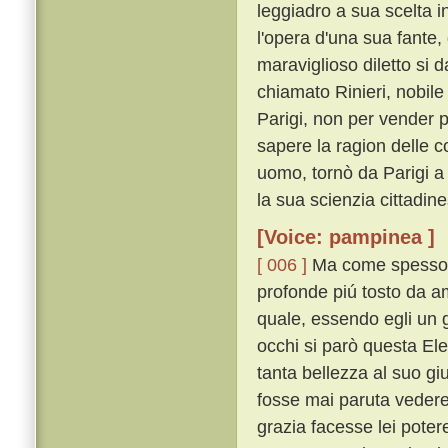
leggiadro a sua scelta i
l'opera d'una sua fante, 
maraviglioso diletto si
chiamato Rinieri, nobil
Parigi, non per vender 
sapere la ragion delle c
uomo, tornò da Parigi a 
la sua scienzia cittadin
[Voice: pampinea ]
[ 006 ]
Ma come spesso av
profonde piú tosto da a
quale, essendo egli un g
occhi si parò questa Ele
tanta bellezza al suo gi
fosse mai paruta vedere
grazia facesse lei poter