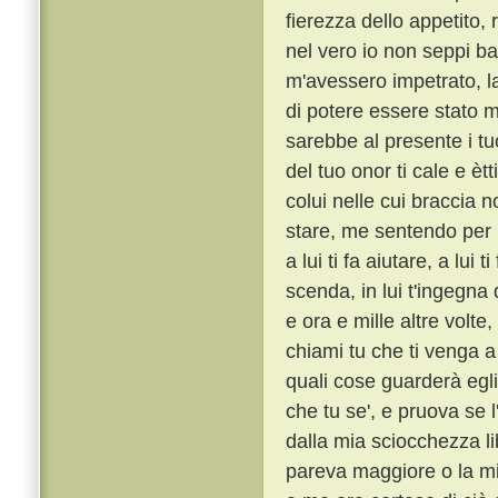
fierezza dello appetito,
nel vero io non seppi ba
m'avessero impetrato, la
di potere essere stato m
sarebbe al presente i tu
del tuo onor ti cale e èt
colui nelle cui braccia n
stare, me sentendo per l
a lui ti fa aiutare, a lui 
scenda, in lui t'ingegna
e ora e mille altre volte
chiami tu che ti venga a 
quali cose guarderà egli
che tu se', e pruova se l
dalla mia sciocchezza li
pareva maggiore o la mi