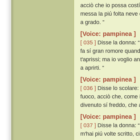
acciò che io possa costí
messa la piú folta neve 
a grado. ”
[Voice: pampinea ]
[ 035 ]
Disse la donna: 
fa sí gran romore quando
t'aprissi; ma io voglio 
a aprirti. ”
[Voice: pampinea ]
[ 036 ]
Disse lo scolare: 
fuoco, acciò che, come i
divenuto sí freddo, che
[Voice: pampinea ]
[ 037 ]
Disse la donna: “
m'hai piú volte scritto, 