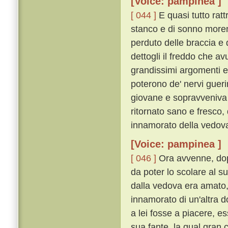
[Voice: pampinea ]
[ 044 ]
E quasi tutto rat
stanco e di sonno morend
perduto delle braccia e
dettogli il freddo che a
grandissimi argomenti e
poterono de' nervi gueri
giovane e sopravveniva 
ritornato sano e fresco,
innamorato della vedov
[Voice: pampinea ]
[ 046 ]
Ora avvenne, dop
da poter lo scolare al s
dalla vedova era amato, 
innamorato di un'altra 
a lei fosse a piacere, e
sua fante, la qual gran