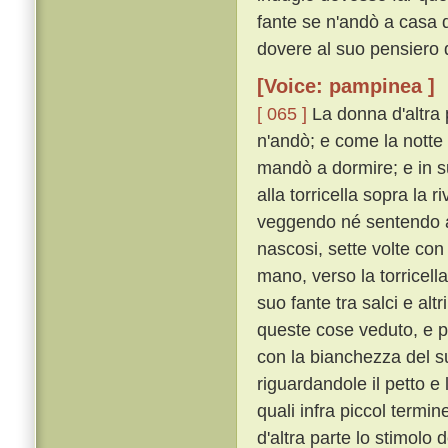
fante se n'andò a casa d
dovere al suo pensiero d
[Voice: pampinea ]
[ 065 ]
La donna d'altra 
n'andò; e come la notte 
mandò a dormire; e in su
alla torricella sopra la 
veggendo né sentendo al
nascosi, sette volte con
mano, verso la torricell
suo fante tra salci e alt
queste cose veduto, e pa
con la bianchezza del s
riguardandole il petto e
quali infra piccol termi
d'altra parte lo stimolo 