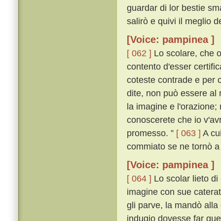
guardar di lor bestie sm
salirò e quivi il meglio 
[Voice: pampinea ]
[ 062 ]
Lo scolare, che o
contento d'esser certifi
coteste contrade e per c
dite, non può essere al
la imagine e l'orazione;
conoscerete che io v'avr
promesso. ”
[ 063 ]
A cui
commiato se ne tornò a
[Voice: pampinea ]
[ 064 ]
Lo scolar lieto di
imagine con sue caterat
gli parve, la mandò all
indugio dovesse far que