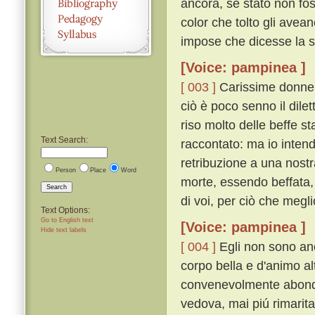
ancora, se stato non fos
color che tolto gli avea
impose che dicesse la s
[Voice: pampinea ]
[ 003 ]
Carissime donne, 
ciò è poco senno il dilet
riso molto delle beffe st
Text Search:
raccontato: ma io inten
retribuzione a una nostr
Person
Place
Word
morte, essendo beffata, 
Search
di voi, per ciò che megli
Text Options:
Go to English text
[Voice: pampinea ]
Hide text labels
[ 004 ]
Egli non sono anc
corpo bella e d'animo alt
convenevolmente abonda
vedova, mai piú rimaritar