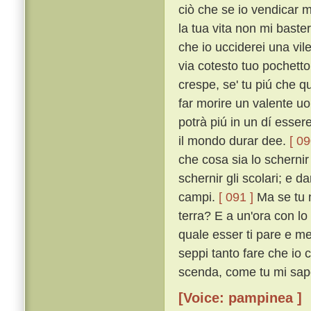
ciò che se io vendicar m
la tua vita non mi baster
che io ucciderei una vil
via cotesto tuo pochetto
crespe, se' tu piú che q
far morire un valente uo
potrà piú in un dí esser
il mondo durar dee.
[ 09
che cosa sia lo scherni
schernir gli scolari; e da
campi.
[ 091 ]
Ma se tu n
terra? E a un'ora con lo a
quale esser ti pare e me 
seppi tanto fare che io c
scenda, come tu mi sape
[Voice: pampinea ]