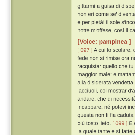
gittarmi a guisa di dispe
non eri come se' diventa
e per pietà! il sole s'in
notte m'offese, cosí il 
[Voice: pampinea ]
[ 097 ]
A cui lo scolare, 
fede non si rimise ora 
racquistar quello che tu
maggior male: e mattame
alla disiderata vendett
lacciuoli, col mostrar d'
andare, che di necessit
incappare, né potevi in
questa non ti fia caduta
piú tosto lieto.
[ 099 ]
E d
la quale tante e sí fatte