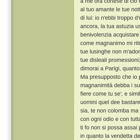
a me ora cortese di ciò c
al tuo amante le tue notti
di lui: io n'ebbi troppo 
ancora, la tua astuzia 
benivolenzia acquistare
come magnanimo mi ritrag
tue lusinghe non m'adomb
tue disleali promession
dimorai a Parigi, quanto
Ma presupposto che io p
magnanimità debba i suoi
fiere come tu se', e sim
uomini quel dee bastare
sia, te non colomba ma
con ogni odio e con tutt
ti fo non si possa assa
in quanto la vendetta de