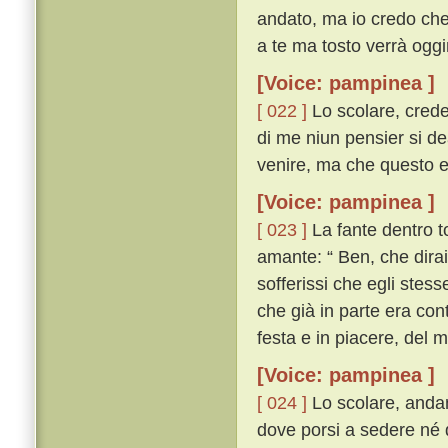
andato, ma io credo che 
a te ma tosto verrà oggim
[Voice: pampinea ]
[ 022 ]
Lo scolare, crede
di me niun pensier si d
venire, ma che questo el
[Voice: pampinea ]
[ 023 ]
La fante dentro t
amante: “ Ben, che dirai
sofferissi che egli stes
che già in parte era con
festa e in piacere, del 
[Voice: pampinea ]
[ 024 ]
Lo scolare, andan
dove porsi a sedere né 