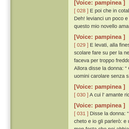
[Voice: pampinea ]
[ 028 ]
E poi che in cota
Deh! levianci un poco e
questo mio novello amant
[Voice: pampinea ]
[ 029 ]
E levati, alla fin
scolare fare su per la ne
faceva per troppo fredd
Allora disse la donna: “
uomini carolare senza 
[Voice: pampinea ]
[ 030 ]
A cui l' amante ri
[Voice: pampinea ]
[ 031 ]
Disse la donna: “ 
cheto e io gli parlerò: 
men festa che noi abbia