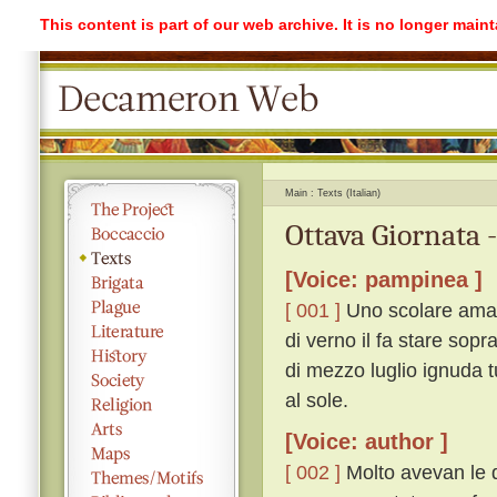
This content is part of our web archive. It is no longer mai
Main
Texts (Italian)
Ottava Giornata 
[Voice: pampinea ]
[ 001 ]
Uno scolare ama u
di verno il fa stare sopr
di mezzo luglio ignuda tu
al sole.
[Voice: author ]
[ 002 ]
Molto avevan le d