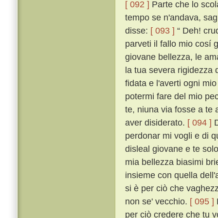
[ 092 ]
Parte che lo scol
tempo se n'andava, saglie
disse:
[ 093 ]
“ Deh! crud
parveti il fallo mio cos
giovane bellezza, le am
la tua severa rigidezza 
fidata e l'averti ogni mi
potermi fare del mio pec
te, niuna via fosse a te 
aver disiderato.
[ 094 ]
D
perdonar mi vogli e di q
disleal giovane e te so
mia bellezza biasimi bri
insieme con quella dell'a
si è per ciò che vaghezza
non se' vecchio.
[ 095 ]
per ciò credere che tu 