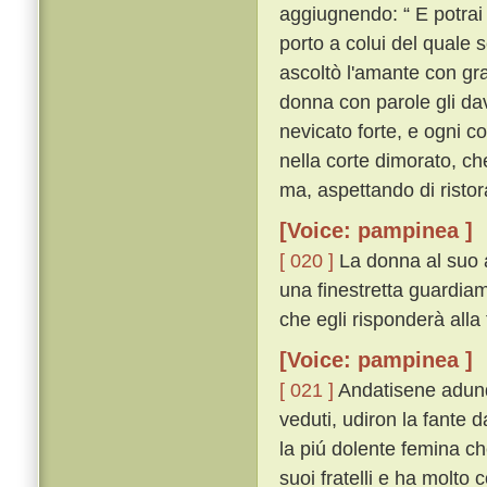
aggiugnendo: “ E potrai 
porto a colui del quale 
ascoltò l'amante con gra
donna con parole gli dav
nevicato forte, e ogni c
nella corte dimorato, ch
ma, aspettando di ristor
[Voice: pampinea ]
[ 020 ]
La donna al suo 
una finestretta guardiamo
che egli risponderà alla 
[Voice: pampinea ]
[ 021 ]
Andatisene adunq
veduti, udiron la fante d
la piú dolente femina ch
suoi fratelli e ha molto 