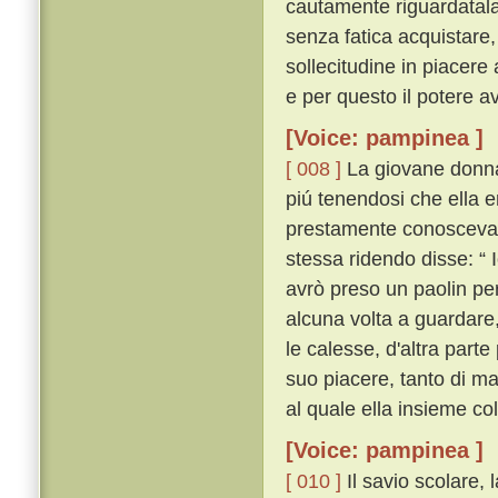
cautamente riguardatal
senza fatica acquistare,
sollecitudine in piacere
e per questo il potere av
[Voice: pampinea ]
[ 008 ]
La giovane donna, 
piú tenendosi che ella 
prestamente conosceva ch
stessa ridendo disse: “ 
avrò preso un paolin per
alcuna volta a guardare,
le calesse, d'altra par
suo piacere, tanto di m
al quale ella insieme co
[Voice: pampinea ]
[ 010 ]
Il savio scolare, l