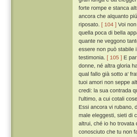
forte rompe e stanca al
ancora che alquanto piú t
riposato.
[ 104 ]
Voi non 
quella poca di bella ap
quante ne veggono tante
essere non può stabile i
testimonia.
[ 105 ]
E par 
donne, né altra gloria h
qual fallo già sotto a' f
tuoi amori non seppe altr
credi: la sua contrada qu
l'ultimo, a cui cotali co
Essi ancora vi rubano, 
male eleggesti, sieti di c
altrui, ché io ho trovat
conosciuto che tu non f