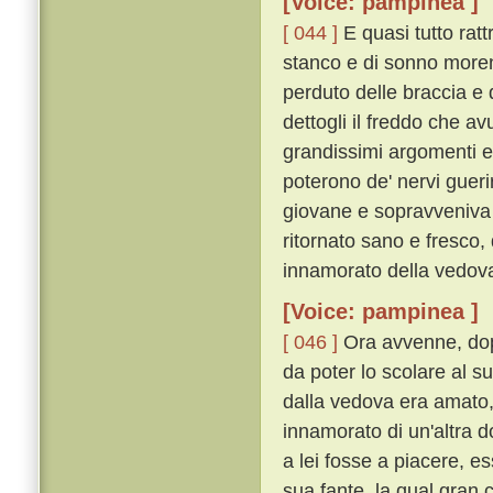
[Voice: pampinea ]
[ 044 ]
E quasi tutto rat
stanco e di sonno morend
perduto delle braccia e
dettogli il freddo che a
grandissimi argomenti e
poterono de' nervi gueri
giovane e sopravveniva 
ritornato sano e fresco,
innamorato della vedov
[Voice: pampinea ]
[ 046 ]
Ora avvenne, dop
da poter lo scolare al s
dalla vedova era amato, 
innamorato di un'altra 
a lei fosse a piacere, e
sua fante, la qual gran