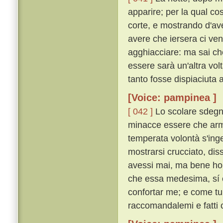
apparire; per la qual c
corte, e mostrando d'av
avere che iersera ci venn
agghiacciare: ma sai ch
essere sarà un'altra vo
tanto fosse dispiaciuta 
[Voice: pampinea ]
[ 042 ]
Lo scolare sdegno
minacce essere che arme
temperata volontà s'in
mostrarsi crucciato, dis
avessi mai, ma bene ho 
che essa medesima, sí c
confortar me; e come tu 
raccomandalemi e fatti 