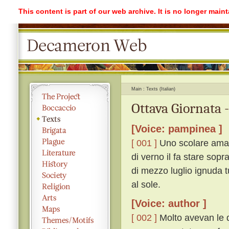
This content is part of our web archive. It is no longer mai
Main
Texts (Italian)
Ottava Giornata 
[Voice: pampinea ]
[ 001 ]
Uno scolare ama u
di verno il fa stare sopr
di mezzo luglio ignuda tu
al sole.
[Voice: author ]
[ 002 ]
Molto avevan le d