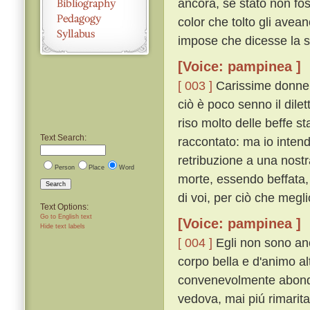
ancora, se stato non fos
color che tolto gli avea
impose che dicesse la s
[Voice: pampinea ]
[ 003 ]
Carissime donne, 
ciò è poco senno il dilet
riso molto delle beffe st
Text Search:
raccontato: ma io inten
retribuzione a una nostr
Person
Place
Word
morte, essendo beffata, 
Search
di voi, per ciò che megli
Text Options:
Go to English text
[Voice: pampinea ]
Hide text labels
[ 004 ]
Egli non sono anc
corpo bella e d'animo alt
convenevolmente abonda
vedova, mai piú rimaritar