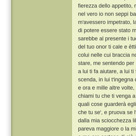
fierezza dello appetito,
nel vero io non seppi ba
m'avessero impetrato, la
di potere essere stato m
sarebbe al presente i tu
del tuo onor ti cale e èt
colui nelle cui braccia n
stare, me sentendo per l
a lui ti fa aiutare, a lui 
scenda, in lui t'ingegna
e ora e mille altre volte
chiami tu che ti venga a 
quali cose guarderà egli
che tu se', e pruova se l
dalla mia sciocchezza li
pareva maggiore o la mi