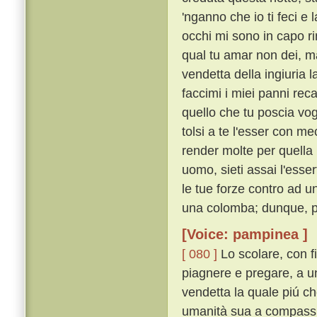
'nganno che io ti feci e
occhi mi sono in capo r
qual tu amar non dei, ma
vendetta della ingiuria l
faccimi i miei panni rec
quello che tu poscia vog
tolsi a te l'esser con me
render molte per quella
uomo, sieti assai l'esse
le tue forze contro ad u
una colomba; dunque, per
[Voice: pampinea ]
[ 080 ]
Lo scolare, con f
piagnere e pregare, a un
vendetta la quale piú ch
umanità sua a compassio