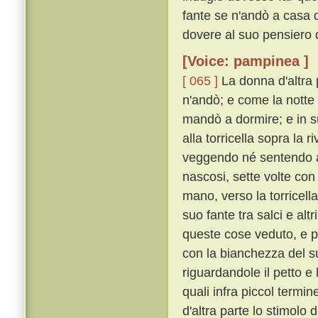
fante se n'andò a casa d
dovere al suo pensiero d
[Voice: pampinea ]
[ 065 ]
La donna d'altra 
n'andò; e come la notte 
mandò a dormire; e in su
alla torricella sopra la 
veggendo né sentendo al
nascosi, sette volte con
mano, verso la torricell
suo fante tra salci e alt
queste cose veduto, e pa
con la bianchezza del s
riguardandole il petto e
quali infra piccol termi
d'altra parte lo stimolo 