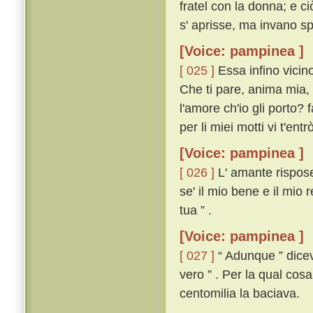
fratel con la donna; e c
s' aprisse, ma invano s
[Voice: pampinea ]
[ 025 ]
Essa infino vicino
Che ti pare, anima mia, 
l'amore ch'io gli porto? f
per li miei motti vi t'entrò 
[Voice: pampinea ]
[ 026 ]
L' amante rispose
se' il mio bene e il mio 
tua ” .
[Voice: pampinea ]
[ 027 ]
“ Adunque ” diceva
vero ” . Per la qual cos
centomilia la baciava.