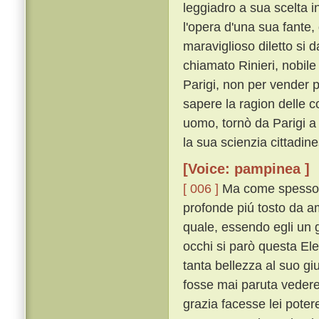
leggiadro a sua scelta i
l'opera d'una sua fante, 
maraviglioso diletto si
chiamato Rinieri, nobil
Parigi, non per vender 
sapere la ragion delle c
uomo, tornò da Parigi a 
la sua scienzia cittadin
[Voice: pampinea ]
[ 006 ]
Ma come spesso av
profonde piú tosto da a
quale, essendo egli un g
occhi si parò questa Ele
tanta bellezza al suo gi
fosse mai paruta vedere
grazia facesse lei poter