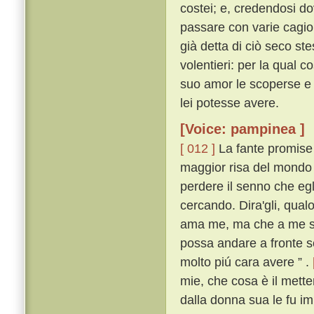
costei; e, credendosi do
passare con varie cagio
già detta di ciò seco s
volentieri: per la qual c
suo amor le scoperse e 
lei potesse avere.
[Voice: pampinea ]
[ 012 ]
La fante promise 
maggior risa del mondo l
perdere il senno che egli
cercando. Dira'gli, qualo
ama me, ma che a me si 
possa andare a fronte sc
molto piú cara avere ” .
mie, che cosa è il metter
dalla donna sua le fu i