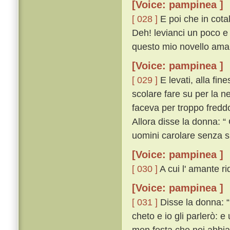
[Voice: pampinea ]
[ 028 ]
E poi che in cota
Deh! levianci un poco e
questo mio novello amant
[Voice: pampinea ]
[ 029 ]
E levati, alla fin
scolare fare su per la ne
faceva per troppo fredd
Allora disse la donna: “
uomini carolare senza 
[Voice: pampinea ]
[ 030 ]
A cui l' amante ri
[Voice: pampinea ]
[ 031 ]
Disse la donna: “ 
cheto e io gli parlerò: 
men festa che noi abbia