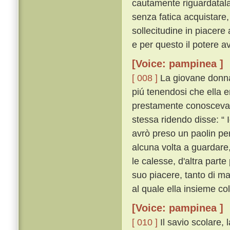
cautamente riguardatal
senza fatica acquistare,
sollecitudine in piacere
e per questo il potere av
[Voice: pampinea ]
[ 008 ]
La giovane donna, 
piú tenendosi che ella 
prestamente conosceva ch
stessa ridendo disse: “ 
avrò preso un paolin per
alcuna volta a guardare,
le calesse, d'altra par
suo piacere, tanto di m
al quale ella insieme co
[Voice: pampinea ]
[ 010 ]
Il savio scolare, l