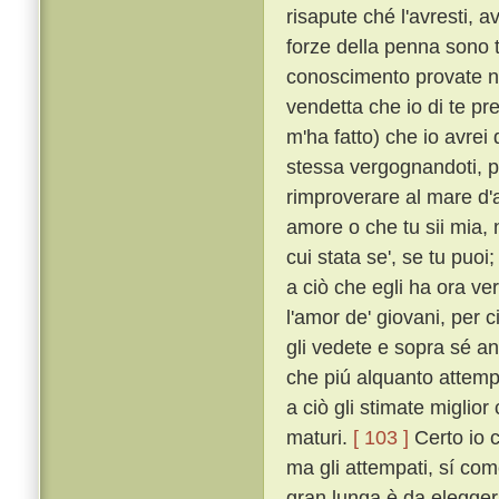
risapute ché l'avresti, a
forze della penna sono 
conoscimento provate 
vendetta che io di te pr
m'ha fatto) che io avrei 
stessa vergognandoti, pe
rimproverare al mare d'av
amore o che tu sii mia, n
cui stata se', se tu puo
a ciò che egli ha ora ve
l'amor de' giovani, per 
gli vedete e sopra sé an
che piú alquanto attemp
a ciò gli stimate miglior 
maturi.
[ 103 ]
Certo io c
ma gli attempati, sí com
gran lunga è da elegger p