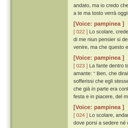
andato, ma io credo che 
a te ma tosto verrà oggim
[Voice: pampinea ]
[ 022 ]
Lo scolare, crede
di me niun pensier si d
venire, ma che questo el
[Voice: pampinea ]
[ 023 ]
La fante dentro t
amante: “ Ben, che dirai
sofferissi che egli stes
che già in parte era con
festa e in piacere, del 
[Voice: pampinea ]
[ 024 ]
Lo scolare, andan
dove porsi a sedere né 