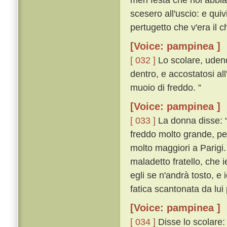
scesero all'uscio: e qu
pertugetto che v'era il 
[Voice: pampinea ]
[ 032 ]
Lo scolare, udend
dentro, e accostatosi al
muoio di freddo. ”
[Voice: pampinea ]
[ 033 ]
La donna disse: “ 
freddo molto grande, pe
molto maggiori a Parigi.
maladetto fratello, che
egli se n'andrà tosto, e 
fatica scantonata da lui 
[Voice: pampinea ]
[ 034 ]
Disse lo scolare: