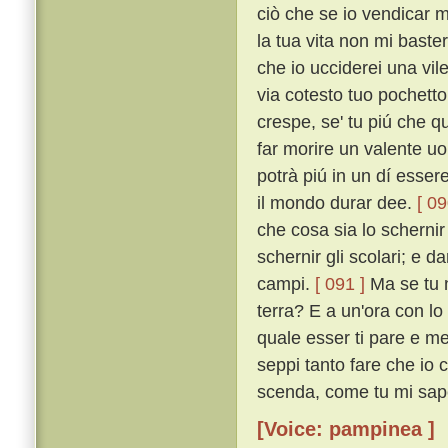
ciò che se io vendicar m
la tua vita non mi baster
che io ucciderei una vil
via cotesto tuo pochetto
crespe, se' tu piú che q
far morire un valente uo
potrà piú in un dí esser
il mondo durar dee.
[ 09
che cosa sia lo scherni
schernir gli scolari; e da
campi.
[ 091 ]
Ma se tu n
terra? E a un'ora con lo a
quale esser ti pare e me 
seppi tanto fare che io c
scenda, come tu mi sape
[Voice: pampinea ]