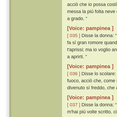
acciò che io possa costí
messa la piú folta neve 
a grado. ”
[Voice: pampinea ]
[ 035 ]
Disse la donna: 
fa sí gran romore quando
t'aprissi; ma io voglio 
a aprirti. ”
[Voice: pampinea ]
[ 036 ]
Disse lo scolare: 
fuoco, acciò che, come i
divenuto sí freddo, che
[Voice: pampinea ]
[ 037 ]
Disse la donna: “
m'hai piú volte scritto, 