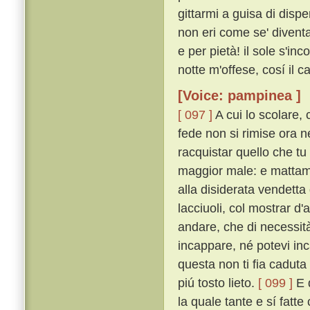
gittarmi a guisa di dispe
non eri come se' diventa
e per pietà! il sole s'in
notte m'offese, cosí il 
[Voice: pampinea ]
[ 097 ]
A cui lo scolare, 
fede non si rimise ora 
racquistar quello che tu
maggior male: e mattame
alla disiderata vendett
lacciuoli, col mostrar d'
andare, che di necessit
incappare, né potevi in
questa non ti fia caduta
piú tosto lieto.
[ 099 ]
E d
la quale tante e sí fatte