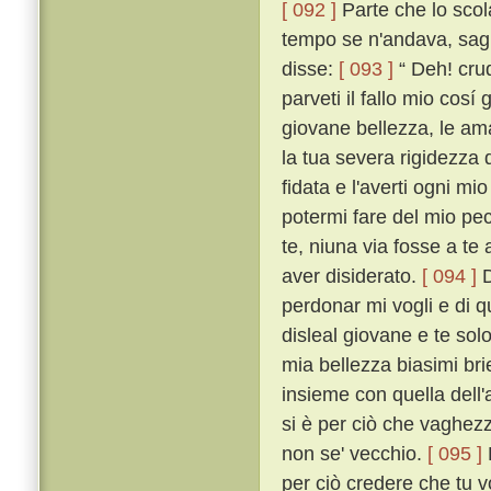
[ 092 ]
Parte che lo scol
tempo se n'andava, saglie
disse:
[ 093 ]
“ Deh! crud
parveti il fallo mio cos
giovane bellezza, le am
la tua severa rigidezza 
fidata e l'averti ogni mi
potermi fare del mio pec
te, niuna via fosse a te 
aver disiderato.
[ 094 ]
D
perdonar mi vogli e di q
disleal giovane e te so
mia bellezza biasimi bri
insieme con quella dell'a
si è per ciò che vaghezza
non se' vecchio.
[ 095 ]
per ciò credere che tu 