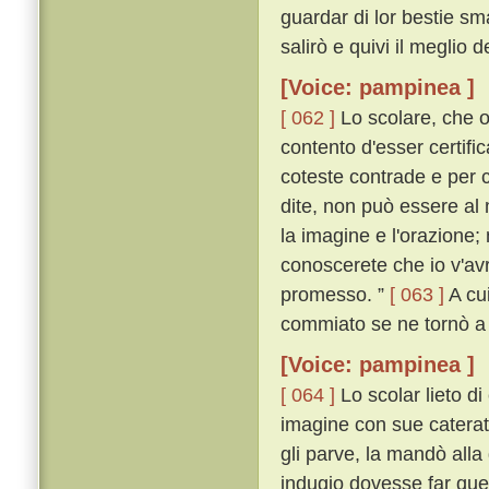
guardar di lor bestie sm
salirò e quivi il meglio 
[Voice: pampinea ]
[ 062 ]
Lo scolare, che o
contento d'esser certifi
coteste contrade e per c
dite, non può essere al
la imagine e l'orazione;
conoscerete che io v'avr
promesso. ”
[ 063 ]
A cui
commiato se ne tornò a
[Voice: pampinea ]
[ 064 ]
Lo scolar lieto di
imagine con sue caterat
gli parve, la mandò all
indugio dovesse far que