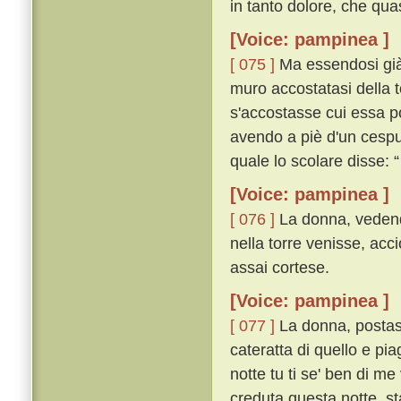
in tanto dolore, che quasi
[Voice: pampinea ]
[ 075 ]
Ma essendosi già l
muro accostatasi della t
s'accostasse cui essa p
avendo a piè d'un cespug
quale lo scolare disse:
[Voice: pampinea ]
[ 076 ]
La donna, vedendo
nella torre venisse, acc
assai cortese.
[Voice: pampinea ]
[ 077 ]
La donna, postasi 
cateratta di quello e pia
notte tu ti se' ben di me
creduta questa notte, s