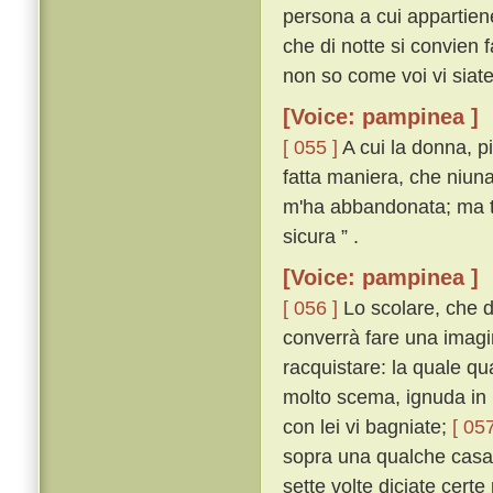
persona a cui appartiene;
che di notte si convien f
non so come voi vi siate
[Voice: pampinea ]
[ 055 ]
A cui la donna, p
fatta maniera, che niuna
m'ha abbandonata; ma tu
sicura ” .
[Voice: pampinea ]
[ 056 ]
Lo scolare, che d
converrà fare una imagin
racquistare: la quale q
molto scema, ignuda in u
con lei vi bagniate;
[ 057
sopra una qualche casa 
sette volte diciate certe