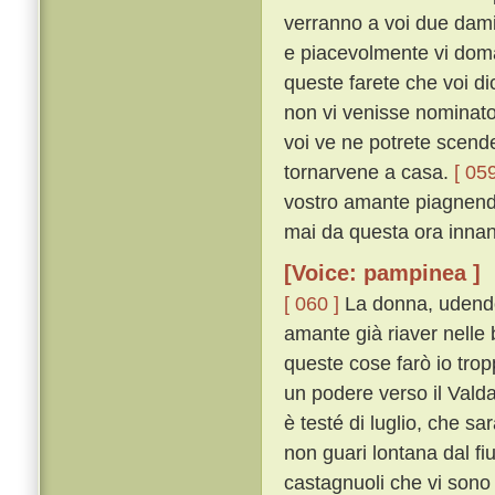
verranno a voi due damig
e piacevolmente vi doma
queste farete che voi di
non vi venisse nominato 
voi ve ne potrete scender
tornarvene a casa.
[ 059
vostro amante piagnendo
mai da questa ora innanzi
[Voice: pampinea ]
[ 060 ]
La donna, udendo 
amante già riaver nelle 
queste cose farò io trop
un podere verso il Valdar
è testé di luglio, che sar
non guari lontana dal fiu
castagnuoli che vi sono 