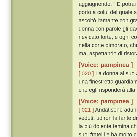
aggiugnendo: “ E potrai 
porto a colui del quale 
ascoltò l'amante con gra
donna con parole gli dav
nevicato forte, e ogni c
nella corte dimorato, ch
ma, aspettando di ristor
[Voice: pampinea ]
[ 020 ]
La donna al suo 
una finestretta guardiamo
che egli risponderà alla 
[Voice: pampinea ]
[ 021 ]
Andatisene adunq
veduti, udiron la fante d
la piú dolente femina ch
suoi fratelli e ha molto 