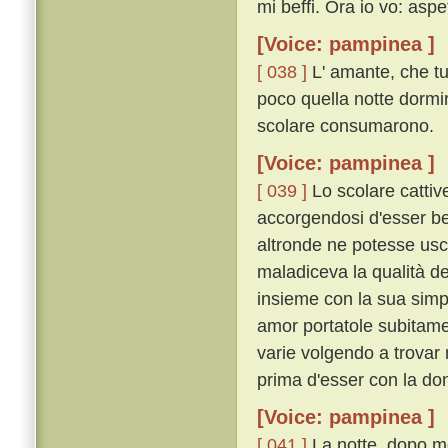
mi beffi. Ora io vo: aspe
[Voice: pampinea ]
[ 038 ]
L' amante, che tu
poco quella notte dormiro
scolare consumarono.
[Voice: pampinea ]
[ 039 ]
Lo scolare cattive
accorgendosi d'esser bef
altronde ne potesse usci
maladiceva la qualità de
insieme con la sua simpl
amor portatole subitame
varie volgendo a trovar 
prima d'esser con la do
[Voice: pampinea ]
[ 041 ]
La notte, dopo mo