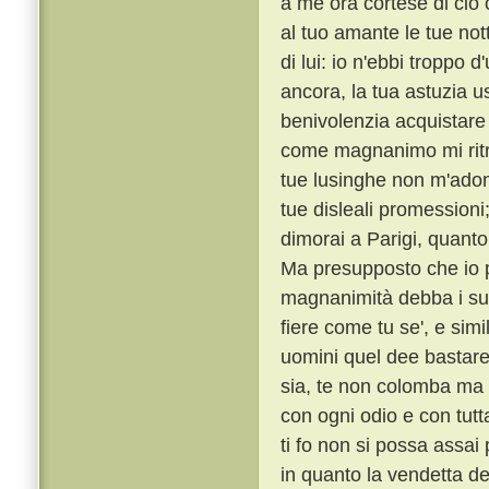
a me ora cortese di ciò c
al tuo amante le tue notti
di lui: io n'ebbi troppo 
ancora, la tua astuzia 
benivolenzia acquistare
come magnanimo mi ritrag
tue lusinghe non m'adomb
tue disleali promession
dimorai a Parigi, quanto
Ma presupposto che io p
magnanimità debba i suoi
fiere come tu se', e sim
uomini quel dee bastare
sia, te non colomba ma
con ogni odio e con tutt
ti fo non si possa assa
in quanto la vendetta de