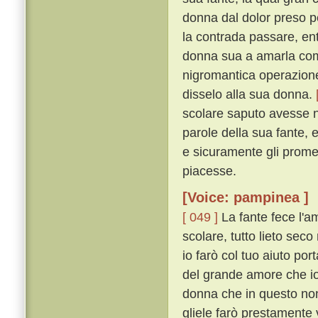
donna dal dolor preso p
la contrada passare, ent
donna sua a amarla come
nigromantica operazione
disselo alla sua donna.
scolare saputo avesse n
parole della sua fante, 
e sicuramente gli promet
piacesse.
[Voice: pampinea ]
[ 049 ]
La fante fece l'a
scolare, tutto lieto sec
io farò col tuo aiuto por
del grande amore che io
donna che in questo non 
gliele farò prestamente