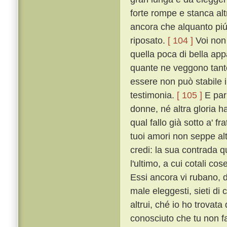
forte rompe e stanca al
ancora che alquanto piú t
riposato.
[ 104 ]
Voi non 
quella poca di bella ap
quante ne veggono tante
essere non può stabile i
testimonia.
[ 105 ]
E par 
donne, né altra gloria h
qual fallo già sotto a' f
tuoi amori non seppe altr
credi: la sua contrada qu
l'ultimo, a cui cotali co
Essi ancora vi rubano, 
male eleggesti, sieti di c
altrui, ché io ho trovat
conosciuto che tu non f