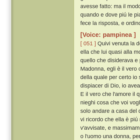
avesse fatto: ma il modo 
quando e dove piú le piac
fece la risposta, e ordi
[Voice: pampinea ]
[ 051 ]
Quivi venuta la d
ella che lui quasi alla 
quello che disiderava e 
Madonna, egli è il vero c
della quale per certo io
dispiacer di Dio, io ave
E il vero che l'amore il 
nieghi cosa che voi vogl
solo andare a casa del d
vi ricordo che ella è pi
v'avvisate, e massimam
o l'uomo una donna, per