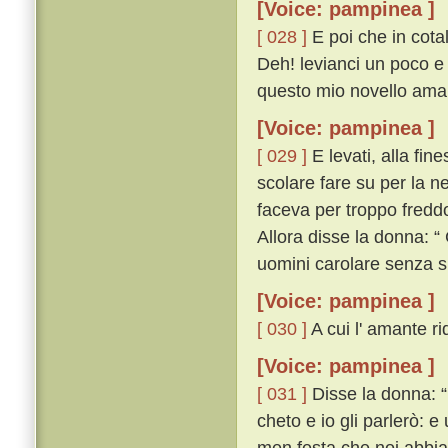
[Voice: pampinea ]
[ 028 ]
E poi che in cota
Deh! levianci un poco e
questo mio novello amant
[Voice: pampinea ]
[ 029 ]
E levati, alla fin
scolare fare su per la ne
faceva per troppo fredd
Allora disse la donna: “
uomini carolare senza 
[Voice: pampinea ]
[ 030 ]
A cui l' amante ri
[Voice: pampinea ]
[ 031 ]
Disse la donna: “ 
cheto e io gli parlerò: 
men festa che noi abbia