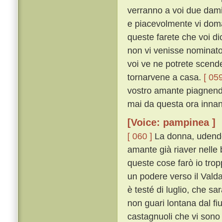
verranno a voi due damig
e piacevolmente vi doma
queste farete che voi di
non vi venisse nominato 
voi ve ne potrete scender
tornarvene a casa.
[ 059
vostro amante piagnendo
mai da questa ora innanzi
[Voice: pampinea ]
[ 060 ]
La donna, udendo 
amante già riaver nelle 
queste cose farò io trop
un podere verso il Valdar
è testé di luglio, che sar
non guari lontana dal fiu
castagnuoli che vi sono 