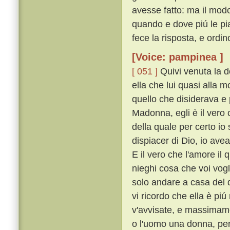
avesse fatto: ma il modo 
quando e dove piú le piac
fece la risposta, e ordi
[Voice: pampinea ]
[ 051 ]
Quivi venuta la d
ella che lui quasi alla 
quello che disiderava e 
Madonna, egli è il vero c
della quale per certo io
dispiacer di Dio, io ave
E il vero che l'amore il 
nieghi cosa che voi vogl
solo andare a casa del d
vi ricordo che ella è pi
v'avvisate, e massimam
o l'uomo una donna, per