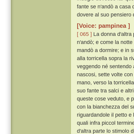
fante se n'andò a casa d
dovere al suo pensiero d
[Voice: pampinea ]
[ 065 ]
La donna d'altra 
n'andò; e come la notte 
mandò a dormire; e in su
alla torricella sopra la 
veggendo né sentendo al
nascosi, sette volte con
mano, verso la torricell
suo fante tra salci e alt
queste cose veduto, e pa
con la bianchezza del s
riguardandole il petto e
quali infra piccol termi
d'altra parte lo stimolo 