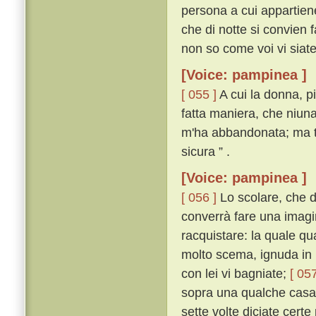
persona a cui appartiene;
che di notte si convien f
non so come voi vi siate
[Voice: pampinea ]
[ 055 ]
A cui la donna, p
fatta maniera, che niuna
m'ha abbandonata; ma tu
sicura ” .
[Voice: pampinea ]
[ 056 ]
Lo scolare, che d
converrà fare una imagin
racquistare: la quale q
molto scema, ignuda in u
con lei vi bagniate;
[ 057
sopra una qualche casa 
sette volte diciate certe