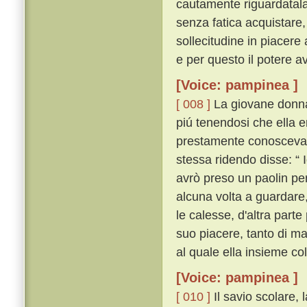
cautamente riguardatal
senza fatica acquistare,
sollecitudine in piacere
e per questo il potere av
[Voice: pampinea ]
[ 008 ]
La giovane donna, 
piú tenendosi che ella 
prestamente conosceva ch
stessa ridendo disse: “ 
avrò preso un paolin per
alcuna volta a guardare,
le calesse, d'altra par
suo piacere, tanto di m
al quale ella insieme co
[Voice: pampinea ]
[ 010 ]
Il savio scolare, l