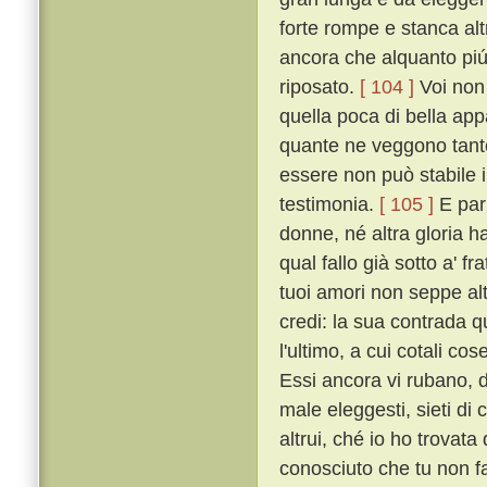
forte rompe e stanca al
ancora che alquanto piú t
riposato.
[ 104 ]
Voi non 
quella poca di bella ap
quante ne veggono tante
essere non può stabile i
testimonia.
[ 105 ]
E par 
donne, né altra gloria h
qual fallo già sotto a' f
tuoi amori non seppe altr
credi: la sua contrada qu
l'ultimo, a cui cotali co
Essi ancora vi rubano, 
male eleggesti, sieti di c
altrui, ché io ho trovat
conosciuto che tu non f