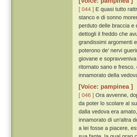
[Voice: pampinea ]
[ 044 ]
E quasi tutto rat
stanco e di sonno morend
perduto delle braccia e
dettogli il freddo che a
grandissimi argomenti e
poterono de' nervi gueri
giovane e sopravveniva 
ritornato sano e fresco,
innamorato della vedov
[Voice: pampinea ]
[ 046 ]
Ora avvenne, dop
da poter lo scolare al s
dalla vedova era amato, 
innamorato di un'altra 
a lei fosse a piacere, e
sua fante, la qual gran