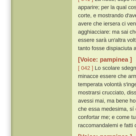
apparire; per la qual c
corte, e mostrando d'av
avere che iersera ci venn
agghiacciare: ma sai ch
essere sarà un'altra vo
tanto fosse dispiaciuta 
[Voice: pampinea ]
[ 042 ]
Lo scolare sdegno
minacce essere che arme
temperata volontà s'in
mostrarsi crucciato, dis
avessi mai, ma bene ho 
che essa medesima, sí c
confortar me; e come tu 
raccomandalemi e fatti 