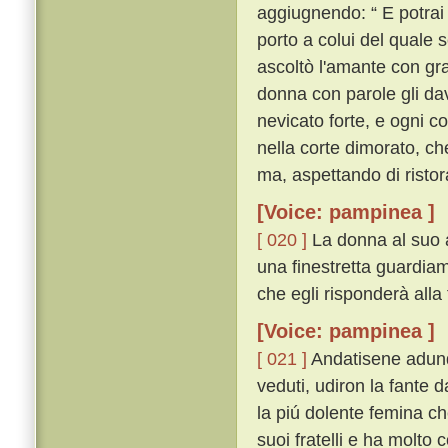
aggiugnendo: “ E potrai 
porto a colui del quale 
ascoltò l'amante con gra
donna con parole gli dav
nevicato forte, e ogni c
nella corte dimorato, ch
ma, aspettando di ristor
[Voice: pampinea ]
[ 020 ]
La donna al suo 
una finestretta guardiamo
che egli risponderà alla 
[Voice: pampinea ]
[ 021 ]
Andatisene adunq
veduti, udiron la fante d
la piú dolente femina ch
suoi fratelli e ha molto 