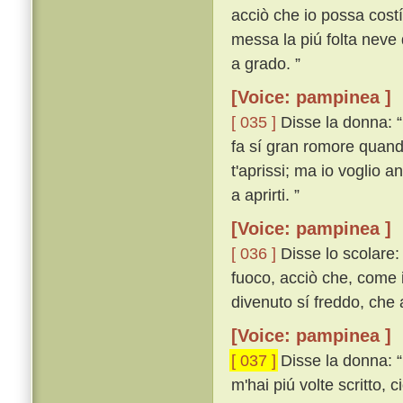
acciò che io possa costí
messa la piú folta neve 
a grado. ”
[Voice: pampinea ]
[ 035 ]
Disse la donna: 
fa sí gran romore quando
t'aprissi; ma io voglio 
a aprirti. ”
[Voice: pampinea ]
[ 036 ]
Disse lo scolare: 
fuoco, acciò che, come i
divenuto sí freddo, che
[Voice: pampinea ]
[ 037 ]
Disse la donna: “
m'hai piú volte scritto, 