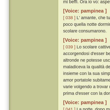
mi beffi. Ora io vo: aspe
[Voice: pampinea ]
[ 038 ]
L' amante, che tu
poco quella notte dormiro
scolare consumarono.
[Voice: pampinea ]
[ 039 ]
Lo scolare cattive
accorgendosi d'esser bef
altronde ne potesse usci
maladiceva la qualità de
insieme con la sua simpl
amor portatole subitame
varie volgendo a trovar 
prima d'esser con la do
[Voice: pampinea ]
[ 041 ]
La notte, dopo mo