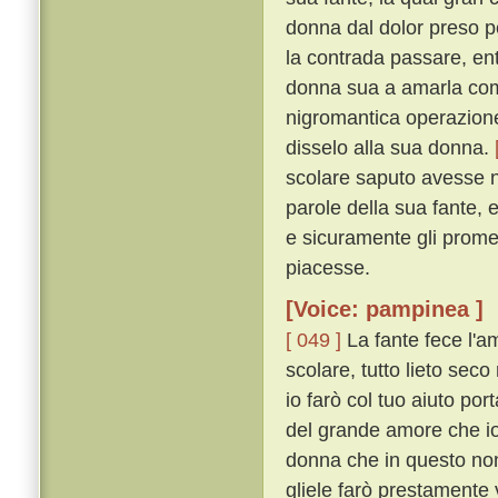
donna dal dolor preso p
la contrada passare, ent
donna sua a amarla come
nigromantica operazione
disselo alla sua donna.
scolare saputo avesse n
parole della sua fante, 
e sicuramente gli promet
piacesse.
[Voice: pampinea ]
[ 049 ]
La fante fece l'a
scolare, tutto lieto sec
io farò col tuo aiuto por
del grande amore che io
donna che in questo non 
gliele farò prestamente