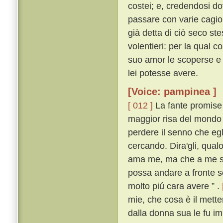
costei; e, credendosi do
passare con varie cagio
già detta di ciò seco s
volentieri: per la qual c
suo amor le scoperse e 
lei potesse avere.
[Voice: pampinea ]
[ 012 ]
La fante promise 
maggior risa del mondo l
perdere il senno che egli
cercando. Dira'gli, qualo
ama me, ma che a me si 
possa andare a fronte sc
molto piú cara avere ” .
mie, che cosa è il metter
dalla donna sua le fu i