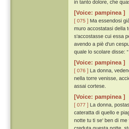
in tanto dolore, che quasi
[Voice: pampinea ]
[ 075 ]
Ma essendosi già l
muro accostatasi della t
s'accostasse cui essa p
avendo a piè d'un cespug
quale lo scolare disse:
[Voice: pampinea ]
[ 076 ]
La donna, vedendo
nella torre venisse, acc
assai cortese.
[Voice: pampinea ]
[ 077 ]
La donna, postasi 
cateratta di quello e pia
notte tu ti se' ben di me
creduta questa notte, s