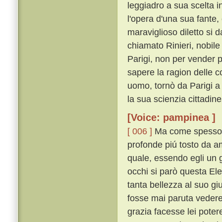
leggiadro a sua scelta i
l'opera d'una sua fante, 
maraviglioso diletto si
chiamato Rinieri, nobil
Parigi, non per vender 
sapere la ragion delle c
uomo, tornò da Parigi a 
la sua scienzia cittadin
[Voice: pampinea ]
[ 006 ]
Ma come spesso av
profonde piú tosto da a
quale, essendo egli un g
occhi si parò questa Ele
tanta bellezza al suo gi
fosse mai paruta vedere
grazia facesse lei poter