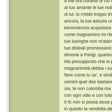
a me ora cortese di ciò c
al tuo amante le tue notti
di lui: io n'ebbi troppo 
ancora, la tua astuzia 
benivolenzia acquistare
come magnanimo mi ritrag
tue lusinghe non m'adomb
tue disleali promession
dimorai a Parigi, quanto
Ma presupposto che io p
magnanimità debba i suoi
fiere come tu se', e sim
uomini quel dee bastare
sia, te non colomba ma
con ogni odio e con tutt
ti fo non si possa assa
in quanto la vendetta de