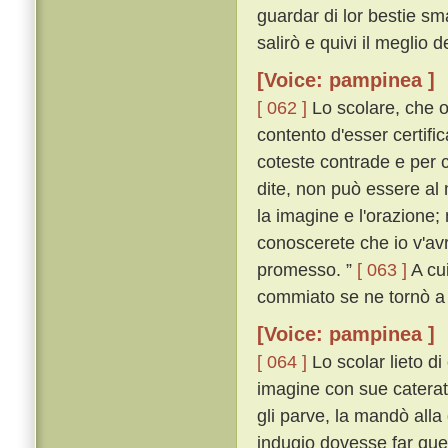
guardar di lor bestie sm
salirò e quivi il meglio 
[Voice: pampinea ]
[ 062 ]
Lo scolare, che o
contento d'esser certifi
coteste contrade e per c
dite, non può essere al
la imagine e l'orazione;
conoscerete che io v'avr
promesso. ”
[ 063 ]
A cui
commiato se ne tornò a
[Voice: pampinea ]
[ 064 ]
Lo scolar lieto di
imagine con sue caterat
gli parve, la mandò all
indugio dovesse far que