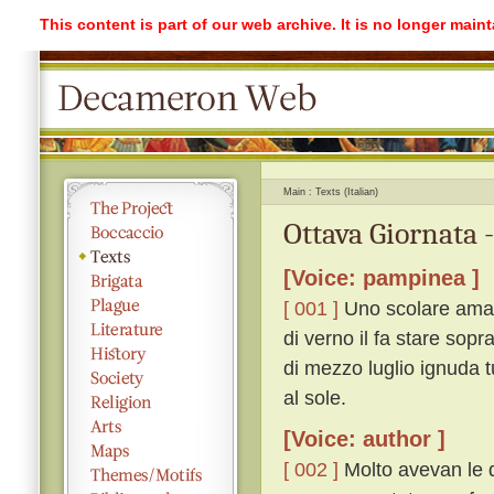
This content is part of our web archive. It is no longer mai
Main
Texts (Italian)
Ottava Giornata 
[Voice: pampinea ]
[ 001 ]
Uno scolare ama u
di verno il fa stare sopr
di mezzo luglio ignuda tu
al sole.
[Voice: author ]
[ 002 ]
Molto avevan le d