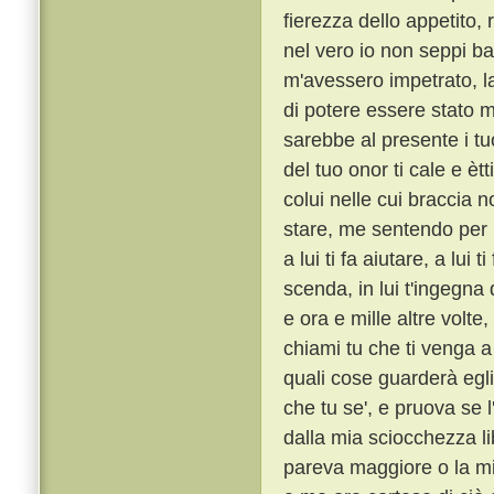
fierezza dello appetito,
nel vero io non seppi ba
m'avessero impetrato, la
di potere essere stato m
sarebbe al presente i tu
del tuo onor ti cale e èt
colui nelle cui braccia n
stare, me sentendo per l
a lui ti fa aiutare, a lui 
scenda, in lui t'ingegna
e ora e mille altre volte
chiami tu che ti venga a 
quali cose guarderà egli
che tu se', e pruova se l
dalla mia sciocchezza li
pareva maggiore o la mi