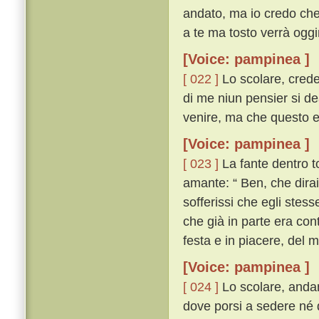
andato, ma io credo che 
a te ma tosto verrà oggim
[Voice: pampinea ]
[ 022 ]
Lo scolare, crede
di me niun pensier si d
venire, ma che questo el
[Voice: pampinea ]
[ 023 ]
La fante dentro t
amante: “ Ben, che dirai
sofferissi che egli stes
che già in parte era con
festa e in piacere, del 
[Voice: pampinea ]
[ 024 ]
Lo scolare, andan
dove porsi a sedere né 