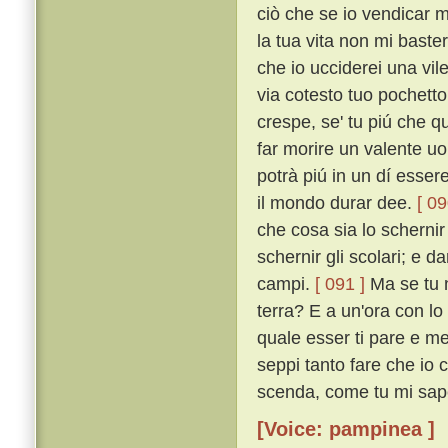
ciò che se io vendicar m
la tua vita non mi baster
che io ucciderei una vil
via cotesto tuo pochetto
crespe, se' tu piú che q
far morire un valente uo
potrà piú in un dí esser
il mondo durar dee.
[ 09
che cosa sia lo scherni
schernir gli scolari; e da
campi.
[ 091 ]
Ma se tu n
terra? E a un'ora con lo a
quale esser ti pare e me 
seppi tanto fare che io c
scenda, come tu mi sape
[Voice: pampinea ]