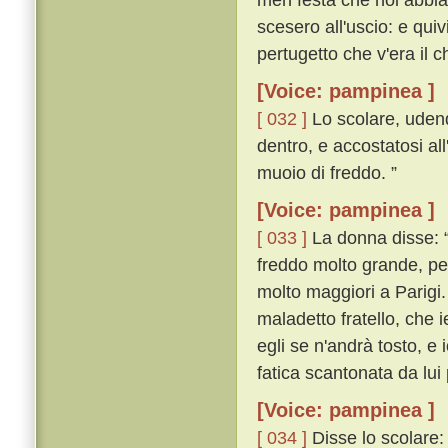
scesero all'uscio: e qu
pertugetto che v'era il 
[Voice: pampinea ]
[ 032 ]
Lo scolare, udend
dentro, e accostatosi al
muoio di freddo. ”
[Voice: pampinea ]
[ 033 ]
La donna disse: “ 
freddo molto grande, pe
molto maggiori a Parigi.
maladetto fratello, che
egli se n'andrà tosto, e 
fatica scantonata da lui 
[Voice: pampinea ]
[ 034 ]
Disse lo scolare: