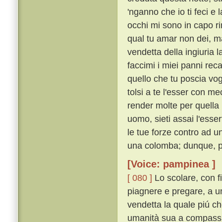
'nganno che io ti feci e
occhi mi sono in capo r
qual tu amar non dei, ma
vendetta della ingiuria l
faccimi i miei panni rec
quello che tu poscia vog
tolsi a te l'esser con me
render molte per quella
uomo, sieti assai l'esse
le tue forze contro ad u
una colomba; dunque, per
[Voice: pampinea ]
[ 080 ]
Lo scolare, con f
piagnere e pregare, a un
vendetta la quale piú ch
umanità sua a compassio