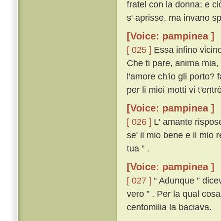
fratel con la donna; e c
s' aprisse, ma invano s
[Voice: pampinea ]
[ 025 ]
Essa infino vicino
Che ti pare, anima mia, 
l'amore ch'io gli porto? f
per li miei motti vi t'entrò 
[Voice: pampinea ]
[ 026 ]
L' amante rispose
se' il mio bene e il mio 
tua ” .
[Voice: pampinea ]
[ 027 ]
“ Adunque ” diceva
vero ” . Per la qual cos
centomilia la baciava.