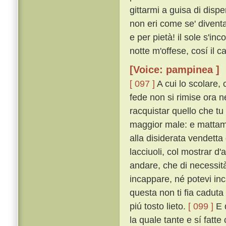
gittarmi a guisa di dispe
non eri come se' diventa
e per pietà! il sole s'in
notte m'offese, cosí il 
[Voice: pampinea ]
[ 097 ]
A cui lo scolare, 
fede non si rimise ora 
racquistar quello che tu
maggior male: e mattame
alla disiderata vendett
lacciuoli, col mostrar d'
andare, che di necessit
incappare, né potevi in
questa non ti fia caduta
piú tosto lieto.
[ 099 ]
E d
la quale tante e sí fatte