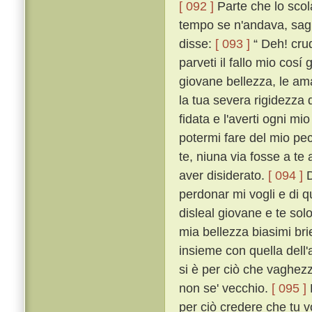
[ 092 ]
Parte che lo scol
tempo se n'andava, saglie
disse:
[ 093 ]
“ Deh! crud
parveti il fallo mio cos
giovane bellezza, le am
la tua severa rigidezza 
fidata e l'averti ogni mi
potermi fare del mio pec
te, niuna via fosse a te 
aver disiderato.
[ 094 ]
D
perdonar mi vogli e di q
disleal giovane e te so
mia bellezza biasimi bri
insieme con quella dell'a
si è per ciò che vaghezza
non se' vecchio.
[ 095 ]
per ciò credere che tu 