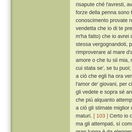
risapute ché l'avresti, a
forze della penna sono 
conoscimento provate 
vendetta che io di te pr
m'ha fatto) che io avrei 
stessa vergognandoti, pe
rimproverare al mare d'av
amore o che tu sii mia, n
cui stata se', se tu puo
a ciò che egli ha ora ve
l'amor de' giovani, per 
gli vedete e sopra sé an
che piú alquanto attemp
a ciò gli stimate miglior 
maturi.
[ 103 ]
Certo io c
ma gli attempati, sí com
gran lunga è da elegger p