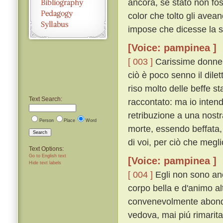
ancora, se stato non fos
color che tolto gli avea
impose che dicesse la s
[Voice: pampinea ]
[ 003 ]
Carissime donne, 
ciò è poco senno il dilet
riso molto delle beffe st
Text Search:
raccontato: ma io inten
retribuzione a una nostr
Person
Place
Word
morte, essendo beffata, 
Search
di voi, per ciò che megli
Text Options:
Go to English text
[Voice: pampinea ]
Hide text labels
[ 004 ]
Egli non sono anc
corpo bella e d'animo alt
convenevolmente abonda
vedova, mai piú rimaritar