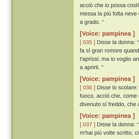
acciò che io possa costí
messa la piú folta neve 
a grado. ”
[Voice: pampinea ]
[ 035 ]
Disse la donna: 
fa sí gran romore quando
t'aprissi; ma io voglio 
a aprirti. ”
[Voice: pampinea ]
[ 036 ]
Disse lo scolare: 
fuoco, acciò che, come i
divenuto sí freddo, che
[Voice: pampinea ]
[ 037 ]
Disse la donna: “
m'hai piú volte scritto, 