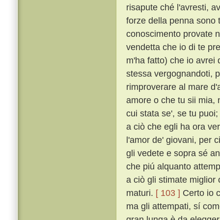
risapute ché l'avresti, a
forze della penna sono 
conoscimento provate 
vendetta che io di te pr
m'ha fatto) che io avrei 
stessa vergognandoti, pe
rimproverare al mare d'av
amore o che tu sii mia, n
cui stata se', se tu puo
a ciò che egli ha ora ve
l'amor de' giovani, per 
gli vedete e sopra sé an
che piú alquanto attemp
a ciò gli stimate miglior 
maturi.
[ 103 ]
Certo io c
ma gli attempati, sí com
gran lunga è da elegger p