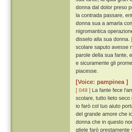
donna dal dolor preso p
la contrada passare, ent
donna sua a amarla come
nigromantica operazione
disselo alla sua donna.
scolare saputo avesse n
parole della sua fante, 
e sicuramente gli promet
piacesse.
[Voice: pampinea ]
[ 049 ]
La fante fece l'a
scolare, tutto lieto sec
io farò col tuo aiuto por
del grande amore che io
donna che in questo non 
gliele farò prestamente