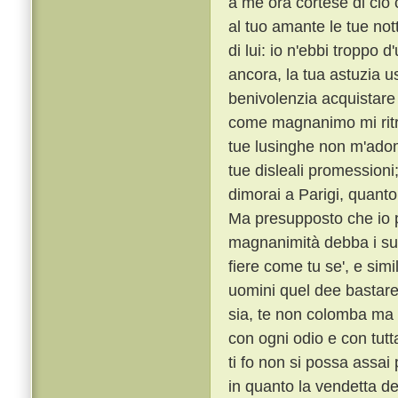
a me ora cortese di ciò c
al tuo amante le tue notti
di lui: io n'ebbi troppo 
ancora, la tua astuzia 
benivolenzia acquistare
come magnanimo mi ritrag
tue lusinghe non m'adomb
tue disleali promession
dimorai a Parigi, quanto
Ma presupposto che io p
magnanimità debba i suoi
fiere come tu se', e sim
uomini quel dee bastare
sia, te non colomba ma
con ogni odio e con tutt
ti fo non si possa assa
in quanto la vendetta de