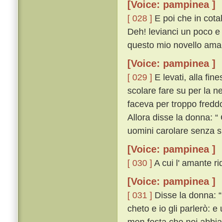
[Voice: pampinea ]
[ 028 ]
E poi che in cota
Deh! levianci un poco e
questo mio novello amant
[Voice: pampinea ]
[ 029 ]
E levati, alla fin
scolare fare su per la ne
faceva per troppo fredd
Allora disse la donna: “
uomini carolare senza 
[Voice: pampinea ]
[ 030 ]
A cui l' amante ri
[Voice: pampinea ]
[ 031 ]
Disse la donna: “ 
cheto e io gli parlerò: 
men festa che noi abbia