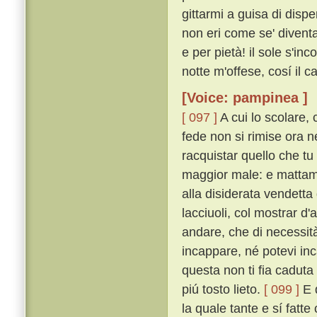
gittarmi a guisa di dispe
non eri come se' diventa
e per pietà! il sole s'in
notte m'offese, cosí il 
[Voice: pampinea ]
[ 097 ]
A cui lo scolare, 
fede non si rimise ora 
racquistar quello che tu
maggior male: e mattame
alla disiderata vendett
lacciuoli, col mostrar d'
andare, che di necessit
incappare, né potevi in
questa non ti fia caduta
piú tosto lieto.
[ 099 ]
E d
la quale tante e sí fatte