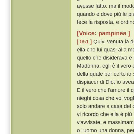
avesse fatto: ma il modo 
quando e dove piú le piac
fece la risposta, e ordi
[Voice: pampinea ]
[ 051 ]
Quivi venuta la d
ella che lui quasi alla 
quello che disiderava e 
Madonna, egli è il vero c
della quale per certo io
dispiacer di Dio, io ave
E il vero che l'amore il 
nieghi cosa che voi vogl
solo andare a casa del d
vi ricordo che ella è pi
v'avvisate, e massimam
o l'uomo una donna, per