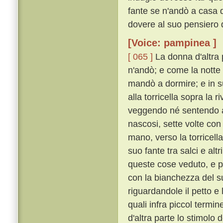
fante se n'andò a casa d
dovere al suo pensiero d
[Voice: pampinea ]
[ 065 ]
La donna d'altra 
n'andò; e come la notte 
mandò a dormire; e in su
alla torricella sopra la 
veggendo né sentendo al
nascosi, sette volte con
mano, verso la torricell
suo fante tra salci e alt
queste cose veduto, e pa
con la bianchezza del s
riguardandole il petto e
quali infra piccol termi
d'altra parte lo stimolo 