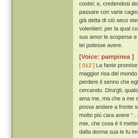
costei; e, credendosi do
passare con varie cagio
già detta di ciò seco s
volentieri: per la qual c
suo amor le scoperse e 
lei potesse avere.
[Voice: pampinea ]
[ 012 ]
La fante promise 
maggior risa del mondo l
perdere il senno che egli
cercando. Dira'gli, qualo
ama me, ma che a me si 
possa andare a fronte sc
molto piú cara avere ” .
mie, che cosa è il metter
dalla donna sua le fu i