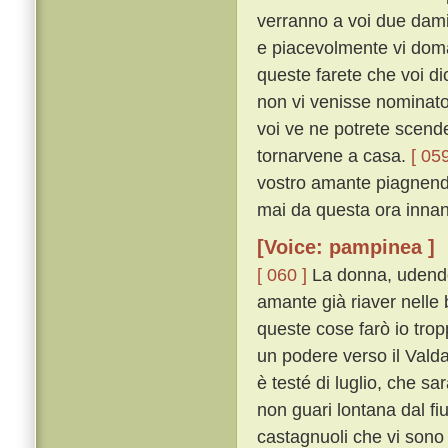
verranno a voi due damig
e piacevolmente vi doma
queste farete che voi di
non vi venisse nominato 
voi ve ne potrete scender
tornarvene a casa.
[ 059
vostro amante piagnendo
mai da questa ora innanzi
[Voice: pampinea ]
[ 060 ]
La donna, udendo 
amante già riaver nelle 
queste cose farò io trop
un podere verso il Valdar
è testé di luglio, che sar
non guari lontana dal fiu
castagnuoli che vi sono 