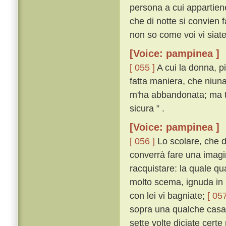
persona a cui appartiene;
che di notte si convien f
non so come voi vi siate
[Voice: pampinea ]
[ 055 ]
A cui la donna, p
fatta maniera, che niuna
m'ha abbandonata; ma tu
sicura ” .
[Voice: pampinea ]
[ 056 ]
Lo scolare, che d
converrà fare una imagin
racquistare: la quale q
molto scema, ignuda in u
con lei vi bagniate;
[ 057
sopra una qualche casa 
sette volte diciate certe