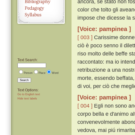
ancora, se stato non fos
color che tolto gli avea
impose che dicesse la s
[Voice: pampinea ]
[ 003 ]
Carissime donne, 
ciò è poco senno il dilet
riso molto delle beffe st
Text Search:
raccontato: ma io inten
retribuzione a una nostr
Person
Place
Word
morte, essendo beffata, 
Search
di voi, per ciò che megli
Text Options:
Go to English text
[Voice: pampinea ]
Hide text labels
[ 004 ]
Egli non sono anc
corpo bella e d'animo alt
convenevolmente abonda
vedova, mai piú rimaritar