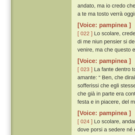
andato, ma io credo che 
a te ma tosto verrà oggim
[Voice: pampinea ]
[ 022 ]
Lo scolare, crede
di me niun pensier si d
venire, ma che questo el
[Voice: pampinea ]
[ 023 ]
La fante dentro t
amante: “ Ben, che dirai
sofferissi che egli stes
che già in parte era con
festa e in piacere, del 
[Voice: pampinea ]
[ 024 ]
Lo scolare, andan
dove porsi a sedere né 