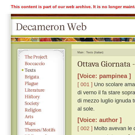
This content is part of our web archive. It is no longer mai
Main
Texts (Italian)
Ottava Giornata 
[Voice: pampinea ]
[ 001 ]
Uno scolare ama u
di verno il fa stare sopr
di mezzo luglio ignuda tu
al sole.
[Voice: author ]
[ 002 ]
Molto avevan le d