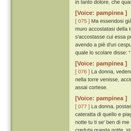
in tanto dolore, che quasi
[Voice: pampinea ]
[ 075 ]
Ma essendosi già l
muro accostatasi della t
s'accostasse cui essa p
avendo a piè d'un cespug
quale lo scolare disse:
[Voice: pampinea ]
[ 076 ]
La donna, vedendo
nella torre venisse, acc
assai cortese.
[Voice: pampinea ]
[ 077 ]
La donna, postasi 
cateratta di quello e pia
notte tu ti se' ben di me
creduta questa notte, s