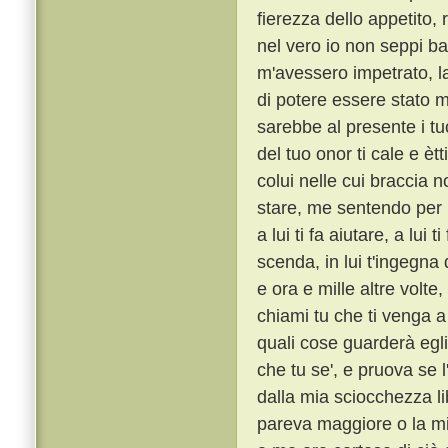
fierezza dello appetito,
nel vero io non seppi ba
m'avessero impetrato, la
di potere essere stato m
sarebbe al presente i tu
del tuo onor ti cale e èt
colui nelle cui braccia n
stare, me sentendo per l
a lui ti fa aiutare, a lui 
scenda, in lui t'ingegna
e ora e mille altre volte
chiami tu che ti venga a 
quali cose guarderà egli
che tu se', e pruova se l
dalla mia sciocchezza li
pareva maggiore o la mi