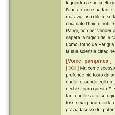
leggiadro a sua scelta i
l'opera d'una sua fante, 
maraviglioso diletto si
chiamato Rinieri, nobil
Parigi, non per vender 
sapere la ragion delle c
uomo, tornò da Parigi a 
la sua scienzia cittadin
[Voice: pampinea ]
[ 006 ]
Ma come spesso av
profonde piú tosto da a
quale, essendo egli un g
occhi si parò questa Ele
tanta bellezza al suo gi
fosse mai paruta vedere
grazia facesse lei poter