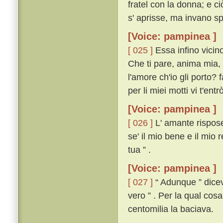
fratel con la donna; e c
s' aprisse, ma invano s
[Voice: pampinea ]
[ 025 ]
Essa infino vicino
Che ti pare, anima mia, 
l'amore ch'io gli porto? f
per li miei motti vi t'entrò 
[Voice: pampinea ]
[ 026 ]
L' amante rispose
se' il mio bene e il mio 
tua ” .
[Voice: pampinea ]
[ 027 ]
“ Adunque ” diceva
vero ” . Per la qual cos
centomilia la baciava.