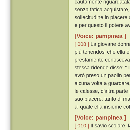
cautamente riguardatal
senza fatica acquistare,
sollecitudine in piacere
e per questo il potere av
[Voice: pampinea ]
[ 008 ]
La giovane donna, 
piú tenendosi che ella 
prestamente conosceva ch
stessa ridendo disse: “ 
avrò preso un paolin per
alcuna volta a guardare,
le calesse, d'altra par
suo piacere, tanto di m
al quale ella insieme co
[Voice: pampinea ]
[ 010 ]
Il savio scolare, l