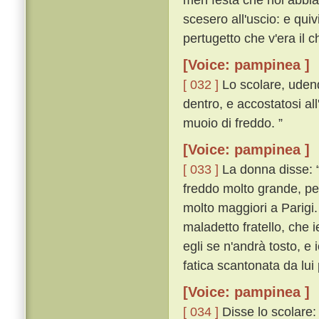
scesero all'uscio: e qu
pertugetto che v'era il 
[Voice: pampinea ]
[ 032 ]
Lo scolare, udend
dentro, e accostatosi al
muoio di freddo. ”
[Voice: pampinea ]
[ 033 ]
La donna disse: “ 
freddo molto grande, pe
molto maggiori a Parigi.
maladetto fratello, che
egli se n'andrà tosto, e 
fatica scantonata da lui 
[Voice: pampinea ]
[ 034 ]
Disse lo scolare: