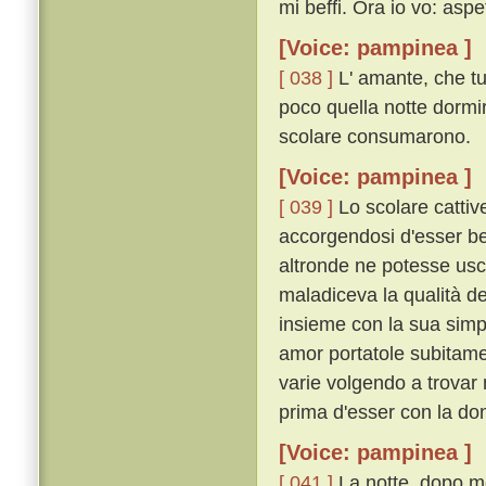
mi beffi. Ora io vo: aspe
[Voice: pampinea ]
[ 038 ]
L' amante, che tu
poco quella notte dormiro
scolare consumarono.
[Voice: pampinea ]
[ 039 ]
Lo scolare cattive
accorgendosi d'esser bef
altronde ne potesse usci
maladiceva la qualità de
insieme con la sua simpl
amor portatole subitame
varie volgendo a trovar 
prima d'esser con la do
[Voice: pampinea ]
[ 041 ]
La notte, dopo mo