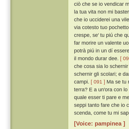
ciò che se io vendicar m
la tua vita non mi baster
che io ucciderei una vil
via cotesto tuo pochetto
crespe, se' tu piú che q
far morire un valente uo
potrà piú in un dí esser
il mondo durar dee.
[ 09
che cosa sia lo scherni
schernir gli scolari; e da
campi.
[ 091 ]
Ma se tu n
terra? E a un'ora con lo a
quale esser ti pare e me 
seppi tanto fare che io c
scenda, come tu mi sape
[Voice: pampinea ]