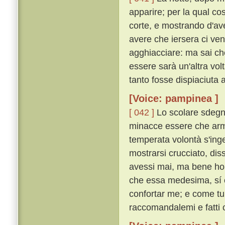
apparire; per la qual c
corte, e mostrando d'av
avere che iersera ci venn
agghiacciare: ma sai ch
essere sarà un'altra vo
tanto fosse dispiaciuta 
[Voice: pampinea ]
[ 042 ]
Lo scolare sdegno
minacce essere che arme
temperata volontà s'in
mostrarsi crucciato, dis
avessi mai, ma bene ho 
che essa medesima, sí c
confortar me; e come tu 
raccomandalemi e fatti 