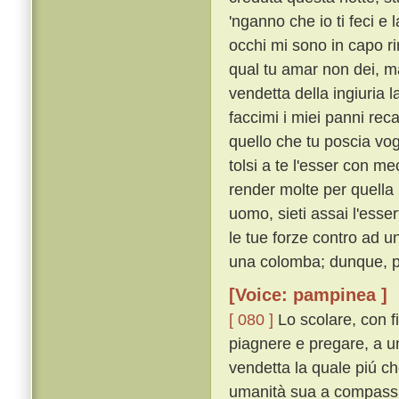
'nganno che io ti feci e
occhi mi sono in capo r
qual tu amar non dei, ma
vendetta della ingiuria l
faccimi i miei panni rec
quello che tu poscia vog
tolsi a te l'esser con me
render molte per quella
uomo, sieti assai l'esse
le tue forze contro ad u
una colomba; dunque, per
[Voice: pampinea ]
[ 080 ]
Lo scolare, con f
piagnere e pregare, a un
vendetta la quale piú ch
umanità sua a compassio