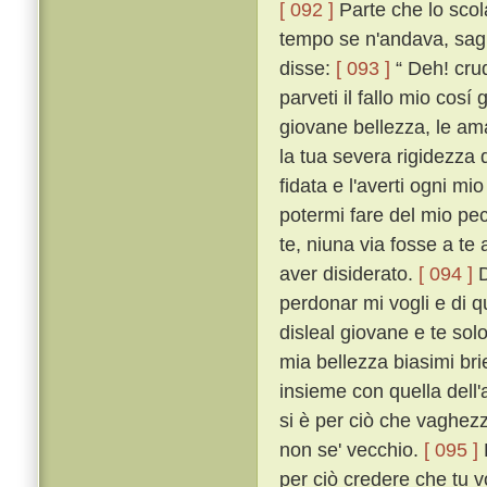
[ 092 ]
Parte che lo scol
tempo se n'andava, saglie
disse:
[ 093 ]
“ Deh! crud
parveti il fallo mio cos
giovane bellezza, le am
la tua severa rigidezza 
fidata e l'averti ogni mi
potermi fare del mio pec
te, niuna via fosse a te 
aver disiderato.
[ 094 ]
D
perdonar mi vogli e di q
disleal giovane e te so
mia bellezza biasimi bri
insieme con quella dell'a
si è per ciò che vaghezza
non se' vecchio.
[ 095 ]
per ciò credere che tu 