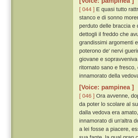
[Voice: pampinea ]
[ 044 ]
E quasi tutto rat
stanco e di sonno morend
perduto delle braccia e
dettogli il freddo che a
grandissimi argomenti e
poterono de' nervi gueri
giovane e sopravveniva 
ritornato sano e fresco,
innamorato della vedov
[Voice: pampinea ]
[ 046 ]
Ora avvenne, dop
da poter lo scolare al s
dalla vedova era amato, 
innamorato di un'altra 
a lei fosse a piacere, e
sua fante, la qual gran