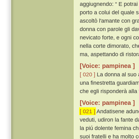
aggiugnendo: “ E potrai 
porto a colui del quale 
ascoltò l'amante con gra
donna con parole gli dav
nevicato forte, e ogni c
nella corte dimorato, ch
ma, aspettando di ristor
[Voice: pampinea ]
[ 020 ]
La donna al suo 
una finestretta guardiamo
che egli risponderà alla 
[Voice: pampinea ]
[ 021 ]
Andatisene adunq
veduti, udiron la fante d
la piú dolente femina ch
suoi fratelli e ha molto 