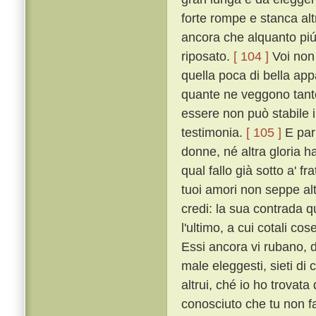
forte rompe e stanca al
ancora che alquanto piú t
riposato.
[ 104 ]
Voi non 
quella poca di bella ap
quante ne veggono tante
essere non può stabile i
testimonia.
[ 105 ]
E par 
donne, né altra gloria h
qual fallo già sotto a' f
tuoi amori non seppe altr
credi: la sua contrada qu
l'ultimo, a cui cotali co
Essi ancora vi rubano, 
male eleggesti, sieti di c
altrui, ché io ho trovat
conosciuto che tu non f