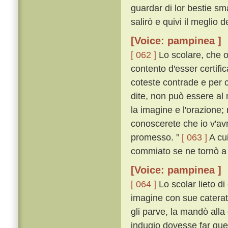
guardar di lor bestie sm
salirò e quivi il meglio 
[Voice: pampinea ]
[ 062 ]
Lo scolare, che o
contento d'esser certifi
coteste contrade e per c
dite, non può essere al
la imagine e l'orazione;
conoscerete che io v'avr
promesso. ”
[ 063 ]
A cui
commiato se ne tornò a
[Voice: pampinea ]
[ 064 ]
Lo scolar lieto di
imagine con sue caterat
gli parve, la mandò all
indugio dovesse far que