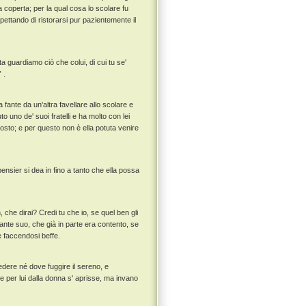
a coperta; per la qual cosa lo scolare fu
ettando di ristorarsi pur pazientemente il
 guardiamo ciò che colui, di cui tu se'
 .
ante da un'altra favellare allo scolare e
o uno de' suoi fratelli e ha molto con lei
tosto; e per questo non è ella potuta venire
nsier si dea in fino a tanto che ella possa
 che dirai? Credi tu che io, se quel ben gli
mante suo, che già in parte era contento, se
e faccendosi beffe.
dere né dove fuggire il sereno, e
 per lui dalla donna s' aprisse, ma invano