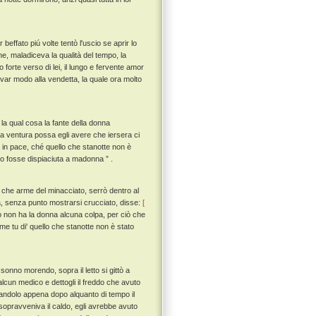
beffato piú volte tentò l'uscio se aprir lo
e, maladiceva la qualità del tempo, la
forte verso di lei, il lungo e fervente amor
var modo alla vendetta, la quale ora molto
 la qual cosa la fante della donna
a ventura possa egli avere che iersera ci
o in pace, ché quello che stanotte non è
o fosse dispiaciuta a madonna ” .
che arme del minacciato, serrò dentro al
, senza punto mostrarsi crucciato, disse:
[
ò non ha la donna alcuna colpa, per ciò che
e tu di' quello che stanotte non è stato
onno morendo, sopra il letto si gittò a
lcun medico e dettogli il freddo che avuto
tandolo appena dopo alquanto di tempo il
sopravveniva il caldo, egli avrebbe avuto