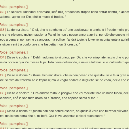
Voice: pampinea ]
032 ]
Lo scolare, udendosi chiamare, lodò Idio, credendosi troppo bene entrar dentro, e accost
adonna: aprite per Dio, ché io muoio di freddo. ”
Voice: pampinea ]
033 ]
La donna disse: “ O sí, che io so che tu se' uno assiderato! e anche è il freddo molto g
o io che elle sono molto maggiori a Parigi. Io non ti posso ancora aprire, per ciò che questo mi
eco a cenare, non se ne va ancora: ma egli se n'andrà tosto, e io verrò incontanente a aprirti
 lui per venirti a confortare che l'aspettar non t'incresca. ”
Voice: pampinea ]
034 ]
Disse lo scolare: “ Deh! madonna, io vi priego per Dio che voi m'apriate, acciò che io po
he da poco in qua s'è messa la piú folta neve del mondo, e nevica tuttavia; e io v'attenderò qu
Voice: pampinea ]
035 ]
Disse la donna: “ Ohimè, ben mio dolce, che io non posso ché questo uscio fa sí gran 
arei sentita da fratelmo se io t'aprissi; ma io voglio andare a dirgli che se ne vada, acciò che io
Voice: pampinea ]
036 ]
Disse lo scolare: “ Ora andate tosto; e priegovi che voi facciate fare un buon fuoco, acc
iscaldare, ché io son tutto divenuto sí freddo, che appena sento di me. ”
Voice: pampinea ]
037 ]
Disse la donna: “ Questo non dee potere essere, se quello è vero che tu m'hai piú volte s
utto; ma io son certa che tu mi beffi. Ora io vo: aspettati e sie di buon cuore. ”
Voice: pampinea ]
038 ]
L' amante, che tutto udiva e aveva sommo piacere, con lei nel letto tornatosi, poco quella 