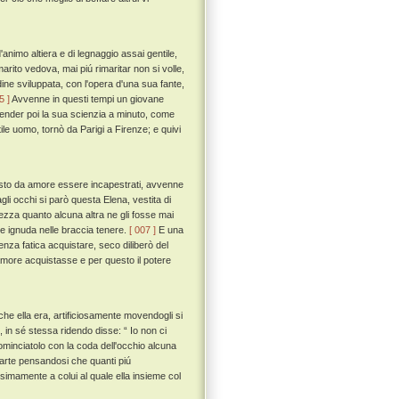
animo altiera e di legnaggio assai gentile,
ito vedova, mai piú rimaritar non si volle,
dine sviluppata, con l'opera d'una sua fante,
5 ]
Avvenne in questi tempi un giovane
vender poi la sua scienzia a minuto, come
ile uomo, tornò da Parigi a Firenze; e quivi
osto da amore essere incapestrati, avvenne
gli occhi si parò questa Elena, vestita di
ezza quanto alcuna altra ne gli fosse mai
re ignuda nelle braccia tenere.
[ 007 ]
E una
za fatica acquistare, seco diliberò del
o amore acquistasse e per questo il potere
 che ella era, artificiosamente movendogli si
 in sé stessa ridendo disse: “ Io non ci
minciatolo con la coda dell'occhio alcuna
 parte pensandosi che quanti piú
imamente a colui al quale ella insieme col