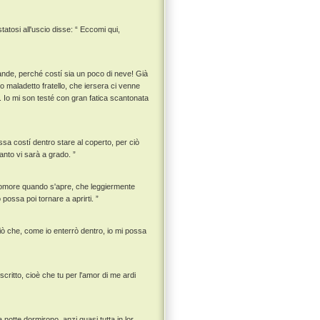
atosi all'uscio disse: “ Eccomi qui,
rande, perché costí sia un poco di neve! Già
o maladetto fratello, che iersera ci venne
. Io mi son testé con gran fatica scantonata
ssa costí dentro stare al coperto, per ciò
anto vi sarà a grado. ”
romore quando s'apre, che leggiermente
 possa poi tornare a aprirti. ”
iò che, come io enterrò dentro, io mi possa
critto, cioè che tu per l'amor di me ardi
notte dormirono, anzi quasi tutta in lor