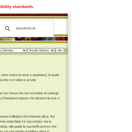
ibility standards.
 stare sopra la neve a aspettarsi; la quale
osche e a' tafani e al sole.
to non fosse che loro increbbe di vedergli
ina a Pampinea impose che dicesse la sua; e
no il dilettarsi di schernire altrui. Noi
erne stata fatta s'è raccontato: ma io
nduta, alla quale la sua beffa presso che
r ciò che meglio di beffare altrui vi