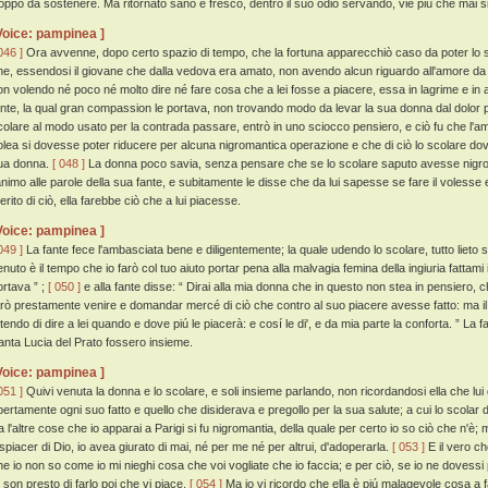
roppo da sostenere. Ma ritornato sano e fresco, dentro il suo odio servando, vie piú che mai
Voice: pampinea ]
046 ]
Ora avvenne, dopo certo spazio di tempo, che la fortuna apparecchiò caso da poter lo sco
he, essendosi il giovane che dalla vedova era amato, non avendo alcun riguardo all'amore da le
on volendo né poco né molto dire né fare cosa che a lei fosse a piacere, essa in lagrime e i
ante, la qual gran compassion le portava, non trovando modo da levar la sua donna dal dolor
colare al modo usato per la contrada passare, entrò in uno sciocco pensiero, e ciò fu che l'
olea si dovesse poter riducere per alcuna nigromantica operazione e che di ciò lo scolare do
ua donna.
[ 048 ]
La donna poco savia, senza pensare che se lo scolare saputo avesse nigro
'animo alle parole della sua fante, e subitamente le disse che da lui sapesse se fare il voless
erito di ciò, ella farebbe ciò che a lui piacesse.
Voice: pampinea ]
049 ]
La fante fece l'ambasciata bene e diligentemente; la quale udendo lo scolare, tutto lieto 
enuto è il tempo che io farò col tuo aiuto portar pena alla malvagia femina della ingiuria fattam
ortava ” ;
[ 050 ]
e alla fante disse: “ Dirai alla mia donna che in questo non stea in pensiero, ch
arò prestamente venire e domandar mercé di ciò che contro al suo piacere avesse fatto: ma il 
ttendo di dire a lei quando e dove piú le piacerà: e cosí le di', e da mia parte la conforta. ” La f
anta Lucia del Prato fossero insieme.
Voice: pampinea ]
051 ]
Quivi venuta la donna e lo scolare, e soli insieme parlando, non ricordandosi ella che lui
pertamente ogni suo fatto e quello che disiderava e pregollo per la sua salute; a cui lo scolar 
ra l'altre cose che io apparai a Parigi si fu nigromantia, della quale per certo io so ciò che n'è;
ispiacer di Dio, io avea giurato di mai, né per me né per altrui, d'adoperarla.
[ 053 ]
E il vero che
he io non so come io mi nieghi cosa che voi vogliate che io faccia; e per ciò, se io ne dovessi
í son presto di farlo poi che vi piace.
[ 054 ]
Ma io vi ricordo che ella è piú malagevole cosa a 