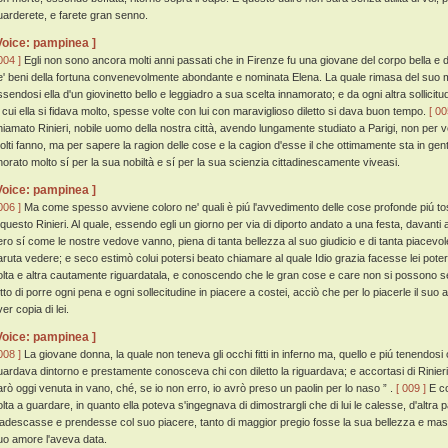
uarderete, e farete gran senno.
Voice: pampinea ]
004 ]
Egli non sono ancora molti anni passati che in Firenze fu una giovane del corpo bella e d'
e' beni della fortuna convenevolmente abondante e nominata Elena. La quale rimasa del suo mar
ssendosi ella d'un giovinetto bello e leggiadro a sua scelta innamorato; e da ogni altra sollicitu
i cui ella si fidava molto, spesse volte con lui con maraviglioso diletto si dava buon tempo.
[ 00
hiamato Rinieri, nobile uomo della nostra città, avendo lungamente studiato a Parigi, non per 
olti fanno, ma per sapere la ragion delle cose e la cagion d'esse il che ottimamente sta in gent
norato molto sí per la sua nobiltà e sí per la sua scienzia cittadinescamente viveasi.
Voice: pampinea ]
006 ]
Ma come spesso avviene coloro ne' quali è piú l'avvedimento delle cose profonde piú t
 questo Rinieri. Al quale, essendo egli un giorno per via di diporto andato a una festa, davanti a
ero sí come le nostre vedove vanno, piena di tanta bellezza al suo giudicio e di tanta piacevol
aruta vedere; e seco estimò colui potersi beato chiamare al quale Idio grazia facesse lei pote
olta e altra cautamente riguardatala, e conoscendo che le gran cose e care non si possono sen
utto di porre ogni pena e ogni sollecitudine in piacere a costei, acciò che per lo piacerle il su
er copia di lei.
Voice: pampinea ]
008 ]
La giovane donna, la quale non teneva gli occhi fitti in inferno ma, quello e piú tenendosi
uardava dintorno e prestamente conosceva chi con diletto la riguardava; e accortasi di Rinieri,
arò oggi venuta in vano, ché, se io non erro, io avrò preso un paolin per lo naso ” .
[ 009 ]
E co
olta a guardare, in quanto ella poteva s'ingegnava di dimostrargli che di lui le calesse, d'altra
'adescasse e prendesse col suo piacere, tanto di maggior pregio fosse la sua bellezza e mass
uo amore l'aveva data.