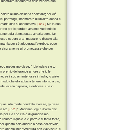
 si mostrava innamorato della vedova sua.
lare al suo disiderio sodisfare; per ciò
i portatogli, innamorato di un'altra donna e
n amaritudine si consumava.
[ 047 ]
Ma la sua
 preso per lo perduto amante, vedendo lo
amante della donna sua a amarla come far
vesse essere gran maestro; e disselo alla
mantia per sé adoperata l'avrebbe, pose
e e sicuramente gli promettesse che per
seco medesimo disse: “ Idio lodato sie tu:
i in premio del grande amore che io le
é, se il suo amante fosse in India, io gliele
modo che ella abbia a tenere intorno a ciò,
ante fece la risposta, e ordinossi che in
 quasi alla morte condotto avesse, gli disse
disse:
[ 052 ]
“ Madonna, egli è il vero che
 ma per ciò che ella è di grandissimo
 l'amore il quale io vi porto è di tanta forza,
 per questo solo andare a casa del diavolo,
fare che voi per avventura non v'avvisate, e