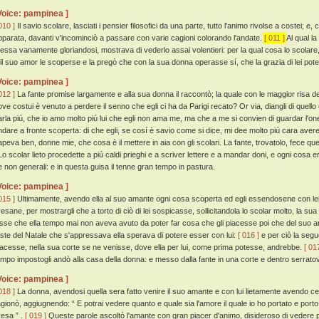
Voice: pampinea ]
010 ]
Il savio scolare, lasciati i pensier filosofici da una parte, tutto l'animo rivolse a costei; 
pparata, davanti v'incominciò a passare con varie cagioni colorando l'andate.
[ 011 ]
Al qual la
tessa vanamente gloriandosi, mostrava di vederlo assai volentieri: per la qual cosa lo scolare,
 il suo amor le scoperse e la pregò che con la sua donna operasse sí, che la grazia di lei pot
Voice: pampinea ]
012 ]
La fante promise largamente e alla sua donna il raccontò; la quale con le maggior risa de
ove costui è venuto a perdere il senno che egli ci ha da Parigi recato? Or via, diangli di quello c
arla piú, che io amo molto piú lui che egli non ama me, ma che a me si convien di guardar l'on
ndare a fronte scoperta: di che egli, se cosí è savio come si dice, mi dee molto piú cara avere
apeva ben, donne mie, che cosa è il mettere in aia con gli scolari. La fante, trovatolo, fece qu
o scolar lieto procedette a piú caldi prieghi e a scriver lettere e a mandar doni, e ogni cosa 
e non generali: e in questa guisa il tenne gran tempo in pastura.
Voice: pampinea ]
015 ]
Ultimamente, avendo ella al suo amante ogni cosa scoperta ed egli essendosene con lei 
resane, per mostrargli che a torto di ciò di lei sospicasse, sollicitandola lo scolar molto, la sua
isse che ella tempo mai non aveva avuto da poter far cosa che gli piacesse poi che del suo am
este del Natale che s'appressava ella sperava di potere esser con lui:
[ 016 ]
e per ciò la segue
iacesse, nella sua corte se ne venisse, dove ella per lui, come prima potesse, andrebbe.
[ 01
empo impostogli andò alla casa della donna: e messo dalla fante in una corte e dentro serratov
Voice: pampinea ]
018 ]
La donna, avendosi quella sera fatto venire il suo amante e con lui lietamente avendo cen
agionò, aggiugnendo: “ E potrai vedere quanto e quale sia l'amore il quale io ho portato e port
resa ” .
[ 019 ]
Queste parole ascoltò l'amante con gran piacer d'animo, disideroso di vedere p