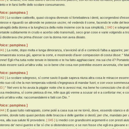
iletto e in farsi beffe dello scolare consumarono.
Voice: pampinea ]
039 ]
Lo scolare cattivello, quasi cicogna divenuto sí fortebatteva i denti, accorgendosi d'esser 
otesse e riguardò se altronde ne potesse uscire; né vedendo il come, facendo le volte del leon
alvagità della donna e la lunghezza della notte insieme con la sua simplicità,
[ 040 ]
e sdegnato 
ortatole subitamente in crudo e acerbo odio transmutò, seco gran cose e varie volgendo a tro
iú disiderava che prima d'esser con la donna non avea disiato.
Voice: pampinea ]
041 ]
La notte, dopo molta e lunga dimoranza, s'avvicinò al dí e cominciò l'alba a apparire; per
mmaestrata scesa giú, aperse la corte, e mostrando d'aver compassion di costui disse: “ Mal
enne! Egli n'ha tutta notte tenute in bistento e te ha fatto agghiacciare: ma sai che è? Portatel
otuto essere sarà un'altra volta: so io bene che cosa non potrebbe essere avvenuta, che tant
Voice: pampinea ]
042 ]
Lo scolare sdegnoso, sí come savio il quale sapeva niuna altra cosa le minacce essere 
etto suo ciò che la non temperata volontà s'ingegnava di mandar fuori; e con voce sommessa
43 ]
“ Nel vero io ho avuta la piggior notte che io avessi mai, ma bene ho conosciuto che di ci
ssa medesima, sí come pietosa di me, infin qua giú venne a scusar sé e a confortar me; e com
arà un'altra volta: raccomandalemi e fatti con Dio. ”
Voice: pampinea ]
044 ]
E quasi tutto rattrappato, come poté a casa sua se ne tornò, dove, essendo stanco e di s
ormire, donde tutto quasi perduto delle braccia e delle gambe si destò; per che, mandato per a
vea, alla sua salute fé provedere.
[ 045 ]
Li medici con grandissimi argomenti e con presti aiu
oterono de' nervi guerire e far sí che si distendessero; e se non fosse che egli era giovane e 