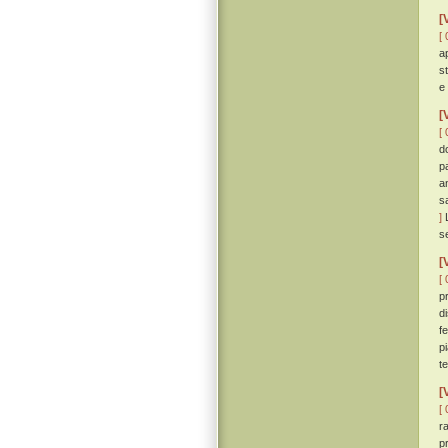
[
[ 
a
s
e
[
[ 
d
p
a
s
]
L
s
[
[ 
p
d
f
p
t
[
[ 
r
p