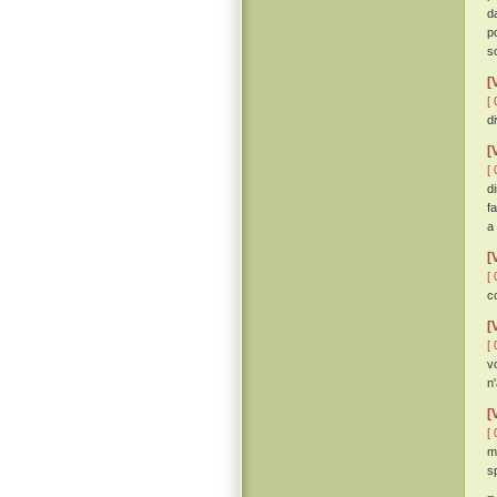
d
p
s
[
[ 
d
[
[ 
d
f
a
[
[ 
c
[
[ 
v
n
[
[ 
m
s