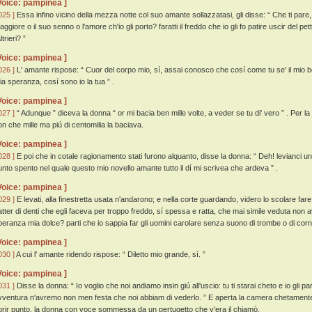
Voice: pampinea ]
025 ]
Essa infino vicino della mezza notte col suo amante sollazzatasi, gli disse: “ Che ti pare,
ggiore o il suo senno o l'amore ch'io gli porto? faratti il freddo che io gli fo patire uscir del pett
altrieri? ”
Voice: pampinea ]
026 ]
L' amante rispose: “ Cuor del corpo mio, sí, assai conosco che cosí come tu se' il mio bene
ia speranza, cosí sono io la tua ” .
Voice: pampinea ]
027 ]
“ Adunque ” diceva la donna “ or mi bacia ben mille volte, a veder se tu di' vero ” . Per l
on che mille ma piú di centomilia la baciava.
Voice: pampinea ]
028 ]
E poi che in cotale ragionamento stati furono alquanto, disse la donna: “ Deh! levianci u
unto spento nel quale questo mio novello amante tutto il dí mi scrivea che ardeva ” .
Voice: pampinea ]
029 ]
E levati, alla finestretta usata n'andarono; e nella corte guardando, videro lo scolare fare
atter di denti che egli faceva per troppo freddo, sí spessa e ratta, che mai simile veduta non a
peranza mia dolce? parti che io sappia far gli uomini carolare senza suono di trombe o di co
Voice: pampinea ]
030 ]
A cui l' amante ridendo rispose: “ Diletto mio grande, sí. ”
Voice: pampinea ]
031 ]
Disse la donna: “ Io voglio che noi andiamo insin giú all'uscio: tu ti starai cheto e io gli pa
vventura n'avremo non men festa che noi abbiam di vederlo. ” E aperta la camera chetamente 
prir punto, la donna con voce sommessa da un pertugetto che v'era il chiamò.