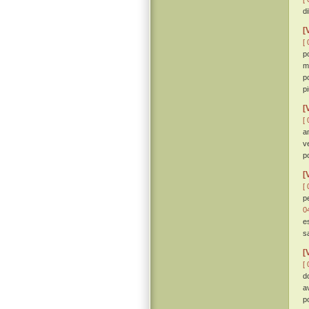
d
[
[ 
p
m
p
p
[
[ 
a
v
p
[
[ 
p
0
e
s
[
[ 
d
a
p