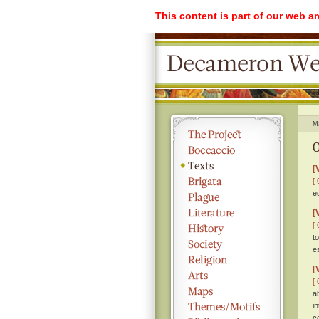
This content is part of our web a
M
O
[
[ 
e
[
[ 
t
e
[
[ 
a
i
c