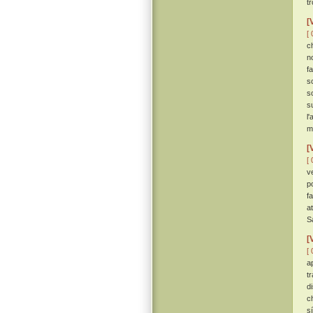
t
[
[ 
c
n
f
s
s
s
l
m
[
[ 
v
p
f
a
S
[
[ 
a
t
d
c
s