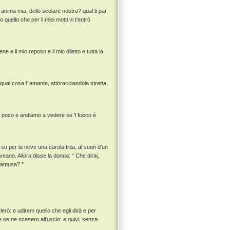
 anima mia, dello scolare nostro? qual ti par
o quello che per li miei motti vi t'entrò
 e il mio reposo e il mio diletto e tutta la
a qual cosa l' amante, abbracciandola stretta,
n poco e andiamo a vedere se 'l fuoco è
 su per la neve una carola trita, al suon d'un
veano. Allora disse la donna: “ Che dirai,
rnamusa? ”
rlerò: e udirem quello che egli dirà e per
se ne scesero all'uscio: e quivi, senza