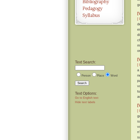
g
[
[ 
d
e
d
c
m
o
[
Text Search:
[ 
a
n
Person
Place
Word
p
Search
v
t
Text Options:
av
Go to English text
Hide text labels
[
[ 
g
s
v
n
s