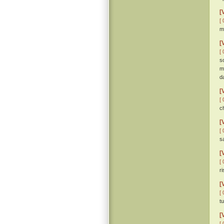
[
[ 
m
[
[ 
s
m
da
[
[ 
c
[
[ 
s
[
[ 
r
[
[ 
t
[
[ 