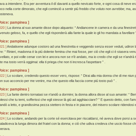
ava a intendere. Era per avventura il dí davanti a quello nevicato forte, e ogni cosa di neve er
oco nella corte dimorato, che egli cominciò a sentir piú freddo che voluto non avrebbe; ma, asp
osteneva.
Voice: pampinea ]
020 ]
La donna al suo amante disse dopo alquanto: “ Andiancene in camera e da una finestretta
ivenuto geloso, fa, e quello che egli risponderà alla fante la quale io gli ho mandata a favellare ”
Voice: pampinea ]
021 ]
Andatisene adunque costoro ad una finestretta e veggendo senza esser veduti, udiron la f
ire: “ Rinieri, madonna è la piú dolente femina che mai fosse, per ciò che egli ci è stasera venut
avellato, e poi volle cenar con lei e ancora non se n'è andato, ma io credo che egli se n'andrà 
 te ma tosto verrà oggimai: ella ti priega che non ti incresca l'aspettare ” .
Voice: pampinea ]
022 ]
Lo scolare, credendo questo esser vero, rispose: “ Dirai alla mia donna che di me niun pe
on suo acconcio per me venire, ma che questo ella faccia come piú tosto può ” .
Voice: pampinea ]
023 ]
La fante dentro tornatasi se n'andò a dormire; la donna allora disse al suo amante: “ Ben,
olessi che tu temi, sofferissi che egli stesse là giú ad agghiacciare? ” E questo detto, con l'a
'andò a letto, e grandissima pezza stettero in festa e in piacere, del misero scolare ridendosi 
Voice: pampinea ]
024 ]
Lo scolare, andando per la corte sé esercitava per riscaldarsi, né aveva dove porsi a se
aladiceva la lunga dimora del fratel con la donna; e ciò che udiva credeva che uscio fosse che
perava.