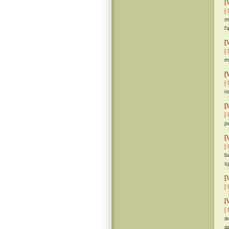
[
[ 
ma
l'
[
[ 
m
[
[ 
n
[
[ 
p
[
[ 
b
s
[
[ 
[
[ 
a
a