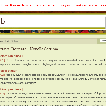
rchive. It is no longer maintained and may not meet current access
ain
Texts (Italian)
ttava Giornata - Novella Settima
Voice: pampinea ]
001 ]
Uno scolare ama una donna vedova, la quale, innamorata d'altrui, una notte di verno il fa
gli poi, con un suo consiglio, di mezzo luglio ignuda tutto un dí la fa stare in su una torre alle m
Voice: author ]
002 ]
Molto avevan le donne riso del cattivello di Calandrino, e piú n'avrebbono ancora, se sta
orre ancora i capponi a color che tolto gli aveano il porco. Ma poi che la fine fu venuta, la re
ssa prestamente cosí cominciò:
Voice: pampinea ]
003 ]
Carissime donne, spesse volte avviene che l'arte è dall'arte schernita, e per ciò è poco sen
bbiamo per piú novellette dette riso molto delle beffe state fatte, delle quali niuna vendetta ess
ntendo di farvi avere alquanta compassione d'una giusta retribuzione a una nostra cittadina re
on morte, essendo beffata, ritornò sopra il capo. E questo udire non sarà senza utilità di voi, pe