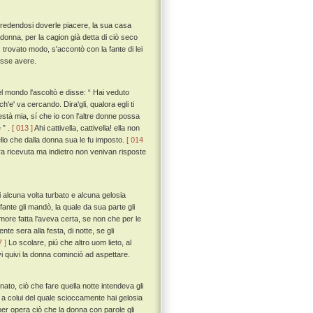
e, credendosi doverle piacere, la sua casa
 donna, per la cagion già detta di ciò seco
 trovato modo, s'accontò con la fante di lei
esse avere.
l mondo l'ascoltò e disse: “ Hai veduto
h'e' va cercando. Dira'gli, qualora egli ti
està mia, sí che io con l'altre donne possa
 ” .
[ 013 ]
Ahi cattivella, cattivella! ella non
ello che dalla donna sua le fu imposto.
[ 014
era ricevuta ma indietro non venivan risposte
alcuna volta turbato e alcuna gelosia
 fante gli mandò, la quale da sua parte gli
ore fatta l'aveva certa, se non che per le
nte sera alla festa, di notte, se gli
7 ]
Lo scolare, piú che altro uom lieto, al
i quivi la donna cominciò ad aspettare.
ato, ciò che fare quella notte intendeva gli
o a colui del quale scioccamente hai gelosia
er opera ciò che la donna con parole gli