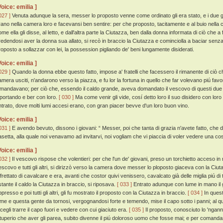
Voice: emilia ]
027 ]
Venuta adunque la sera, messer lo proposto venne come ordinato gli era stato, e i due
rano nella camera loro e facevansi ben sentire: per che proposto, tacitamente e al buio nella
ome ella gli disse, al letto, e dall'altra parte la Ciutazza, ben dalla donna informata di ciò che 
redendosi aver la donna sua allato, si recò in braccio la Ciutazza e cominciolla a baciar senza 
roposto a sollazzar con lei, la possession pigliando de' beni lungamente disiderati.
Voice: emilia ]
029 ]
Quando la donna ebbe questo fatto, impose a' fratelli che facessero il rimanente di ciò ch
amera usciti, n'andarono verso la piazza, e fu lor la fortuna in quello che far volevano piú f
imandavano; per ciò che, essendo il caldo grande, aveva domandato il vescovo di questi due gi
iportando e ber con loro.
[ 030 ]
Ma come venir gli vide, cosí detto loro il suo disidero con loro s
ntrato, dove molti lumi accesi erano, con gran piacer bevve d'un loro buon vino.
Voice: emilia ]
031 ]
E avendo bevuto, dissono i giovani: “ Messer, poi che tanta di grazia n'avete fatto, che d
asetta, alla quale noi venavamo ad invitarvi, noi vogliam che vi piaccia di voler vedere una co
Voice: emilia ]
032 ]
Il vescovo rispose che volentieri: per che l'un de' giovani, preso un torchietto acceso in
escovo e tutti gli altri, si dirizzò verso la camera dove messer lo ploposto giaceva con la Ciuta
ffrettato di cavalcare e era, avanti che costor quivi venissero, cavalcato già delle miglia piú d
stante il caldo la Ciutazza in braccio, si riposava.
[ 033 ]
Entrato adunque con lume in mano il 
presso e poi tutti gli altri, gli fu mostrato il proposto con la Ciutazza in braccio.
[ 034 ]
In quest
ume e questa gente da tornosi, vergognandosi forte e temendo, mise il capo sotto i panni; al qu
ecegli trarre il capo fuori e vedere con cui giaciuto era.
[ 035 ]
Il proposto, conosciuto lo 'nganno
ituperio che aver gli parea, subito divenne il piú doloroso uomo che fosse mai; e per comandam