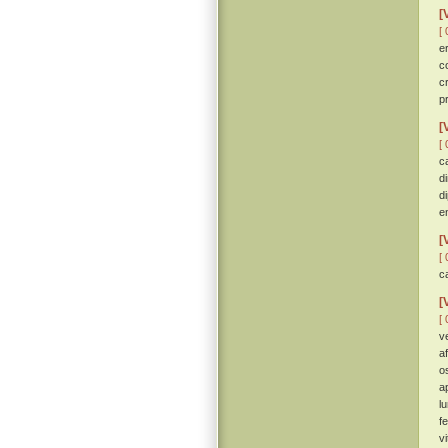
[
[ 
e
c
c
p
[
[ 
c
d
d
e
[
[ 
c
[
[ 
v
a
o
ap
l
f
v