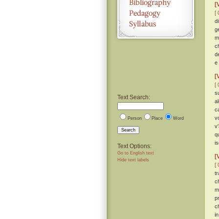
[
[ 
d
g
m
c
d
e
[
[ 
s
Text Search:
a
c
v
Person
Place
Word
v
Search
q
i
Text Options:
Go to English text
[
Hide text labels
[ 
t
c
m
p
c
in