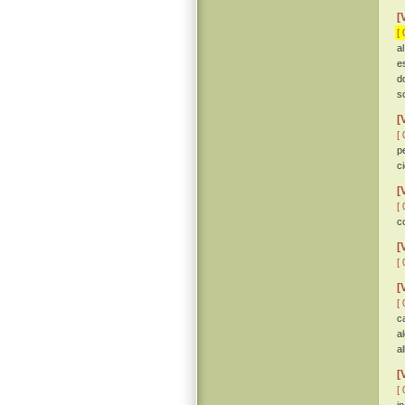
[
[ 
a
e
d
s
[
[ 
p
c
[
[ 
c
[
[ 
[
[ 
c
a
a
[
[ 