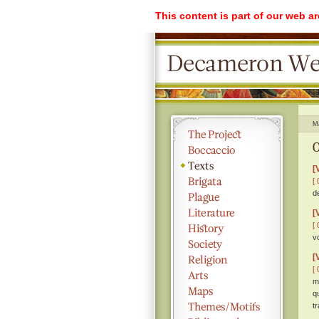
This content is part of our web a
M
O
[
[ 
d
[
[ 
v
[
[ 
m
q
t