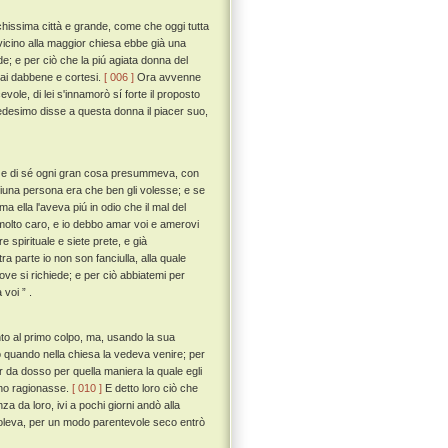
ichissima città e grande, come che oggi tutta
vicino alla maggior chiesa ebbe già una
 e per ciò che la piú agiata donna del
ssai dabbene e cortesi.
[ 006 ]
Ora avvenne
le, di lei s'innamorò sí forte il proposto
medesimo disse a questa donna il piacer suo,
, e di sé ogni gran cosa presummeva, con
niuna persona era che ben gli volesse; e se
 ella l'aveva piú in odio che il mal del
olto caro, e io debbo amar voi e amerovi
 spirituale e siete prete, e già
a parte io non son fanciulla, alla quale
e si richiede; e per ciò abbiatemi per
voi ” .
into al primo colpo, ma, usando la sua
so quando nella chiesa la vedeva venire; per
r da dosso per quella maniera la quale egli
i no ragionasse.
[ 010 ]
E detto loro ciò che
a da loro, ivi a pochi giorni andò alla
soleva, per un modo parentevole seco entrò