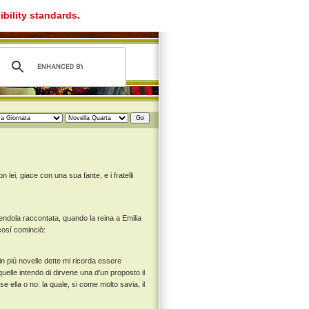
ibility standards.
ei, giace con una sua fante, e i fratelli
endola raccontata, quando la reina a Emilia
cosí cominciò:
 in piú novelle dette mi ricorda essere
uelle intendo di dirvene una d'un proposto il
 ella o no: la quale, si come molto savia, il