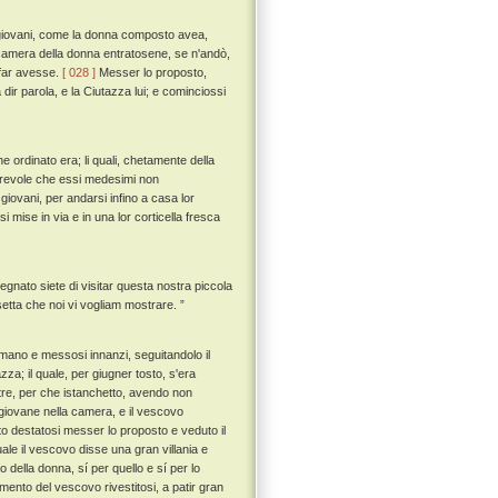
 giovani, come la donna composto avea,
 camera della donna entratosene, se n'andò,
a far avesse.
[ 028 ]
Messer lo proposto,
dir parola, e la Ciutazza lui; e cominciossi
e ordinato era; li quali, chetamente della
avorevole che essi medesimi non
ovani, per andarsi infino a casa lor
i mise in via e in una lor corticella fresca
egnato siete di visitar questa nostra piccola
setta che noi vi vogliam mostrare. ”
 mano e messosi innanzi, seguitandolo il
zza; il quale, per giugner tosto, s'era
i tre, per che istanchetto, avendo non
giovane nella camera, e il vescovo
o destatosi messer lo proposto e veduto il
ale il vescovo disse una gran villania e
 della donna, sí per quello e sí per lo
ento del vescovo rivestitosi, a patir gran