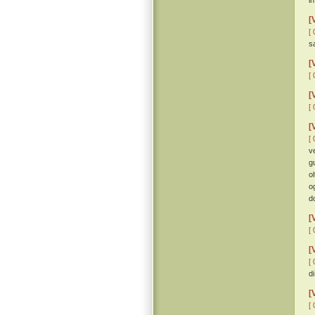
in
[
[ 
sa
[
[ 
[
[ 
[
[ 
v
g
o
o
d
[
[ 
[
[ 
di
[
[ 