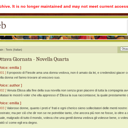
rchive. It is no longer maintained and may not meet current access
ain
Texts (Italian)
ttava Giornata - Novella Quarta
Voice: emilia ]
001 ]
Il proposto di Fiesole ama una donna vedova,:non è amato da lei, e credendosi giacer con l
ella donna vel fanno trovare al vescovo suo.
Voice: author ]
002 ]
Venuta Elissa alla fine della sua novella non senza gran piacere di tutta la compagnia av
oltatasi le mostrò voler che ella appresso d' Elissa la sua raccontasse; la quale prestamente 
Voice: emilia ]
003 ]
Valorose donne, quanto i preti e' frati e ogni cherico sieno sollecitatori delle menti nostre
ostrato; ma per ciò che dir non se ne potrebbe tanto, che ancora piú non ne fosse, io oltre a q
uale, malgrado di tutto il mondo, voleva che una gentil donna vedova gli volesse bene, o volesse
rattò sí come egli era degno.