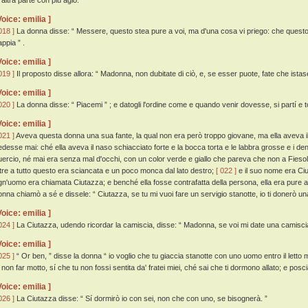
 altra parte con piú agio. ”
Voice: emilia ]
018 ]
La donna disse: “ Messere, questo stea pure a voi, ma d'una cosa vi priego: che questo
ppia ” .
Voice: emilia ]
019 ]
Il proposto disse allora: “ Madonna, non dubitate di ciò, e, se esser puote, fate che ista
Voice: emilia ]
020 ]
La donna disse: “ Piacemi ” ; e datogli l'ordine come e quando venir dovesse, si partí e 
Voice: emilia ]
021 ]
Aveva questa donna una sua fante, la qual non era però troppo giovane, ma ella aveva il pi
edesse mai: ché ella aveva il naso schiacciato forte e la bocca torta e le labbra grosse e i den
uercio, né mai era senza mal d'occhi, con un color verde e giallo che pareva che non a Fiesole
ltre a tutto questo era sciancata e un poco monca dal lato destro;
[ 022 ]
e il suo nome era Ci
gn'uomo era chiamata Ciutazza; e benché ella fosse contrafatta della persona, ella era pure a
onna chiamò a sé e dissele: “ Ciutazza, se tu mi vuoi fare un servigio stanotte, io ti donerò u
Voice: emilia ]
024 ]
La Ciutazza, udendo ricordar la camiscia, disse: “ Madonna, se voi mi date una camiscia, 
Voice: emilia ]
025 ]
“ Or ben, ” disse la donna “ io voglio che tu giaccia stanotte con uno uomo entro il letto 
 non far motto, sí che tu non fossi sentita da' fratei miei, ché sai che ti dormono allato; e poscia
Voice: emilia ]
026 ]
La Ciutazza disse: “ Sí dormirò io con sei, non che con uno, se bisognerà. ”