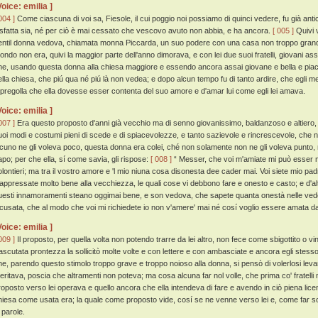
Voice: emilia ]
004 ]
Come ciascuna di voi sa, Fiesole, il cui poggio noi possiamo di quinci vedere, fu già ant
isfatta sia, né per ciò è mai cessato che vescovo avuto non abbia, e ha ancora.
[ 005 ]
Quivi 
entil donna vedova, chiamata monna Piccarda, un suo podere con una casa non troppo grande;
ondo non era, quivi la maggior parte dell'anno dimorava, e con lei due suoi fratelli, giovani a
he, usando questa donna alla chiesa maggiore e essendo ancora assai giovane e bella e piacevo
ella chiesa, che piú qua né piú là non vedea; e dopo alcun tempo fu di tanto ardire, che egli 
 pregolla che ella dovesse esser contenta del suo amore e d'amar lui come egli lei amava.
Voice: emilia ]
007 ]
Era questo proposto d'anni già vecchio ma di senno giovanissimo, baldanzoso e altiero
uoi modi e costumi pieni di scede e di spiacevolezze, e tanto sazievole e rincrescevole, che 
lcuno ne gli voleva poco, questa donna era colei, ché non solamente non ne gli voleva punto, ma
apo; per che ella, sí come savia, gli rispose:
[ 008 ]
“ Messer, che voi m'amiate mi può esser m
olontieri; ma tra il vostro amore e 'l mio niuna cosa disonesta dee cader mai. Voi siete mio padre
'appressate molto bene alla vecchiezza, le quali cose vi debbono fare e onesto e casto; e d'altr
uesti innamoramenti steano oggimai bene, e son vedova, che sapete quanta onestà nelle vedov
scusata, che al modo che voi mi richiedete io non v'amere' mai né cosí voglio essere amata da 
Voice: emilia ]
009 ]
Il proposto, per quella volta non potendo trarre da lei altro, non fece come sbigottito o v
rascutata prontezza la sollicitò molte volte e con lettere e con ambasciate e ancora egli stes
he, parendo questo stimolo troppo grave e troppo noioso alla donna, si pensò di volerlosi leva
eritava, poscia che altramenti non poteva; ma cosa alcuna far nol volle, che prima co' fratell
roposto verso lei operava e quello ancora che ella intendeva di fare e avendo in ciò piena licenz
hiesa come usata era; la quale come proposto vide, cosí se ne venne verso lei e, come far 
 parole.