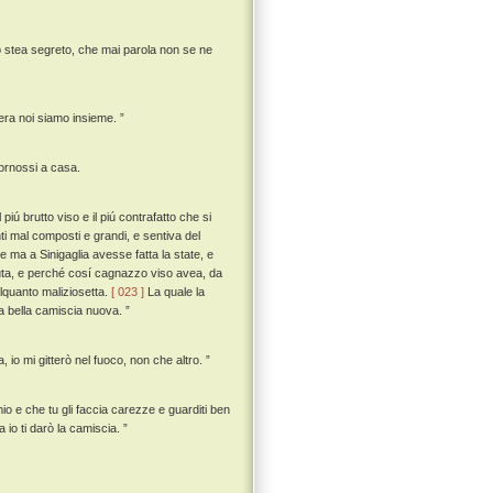
 stea segreto, che mai parola non se ne
sera noi siamo insieme. ”
tornossi a casa.
ú brutto viso e il piú contrafatto che si
ti mal composti e grandi, e sentiva del
 ma a Sinigaglia avesse fatta la state, e
uta, e perché cosí cagnazzo viso avea, da
lquanto maliziosetta.
[ 023 ]
La quale la
na bella camiscia nuova. ”
io mi gitterò nel fuoco, non che altro. ”
mio e che tu gli faccia carezze e guarditi ben
 io ti darò la camiscia. ”