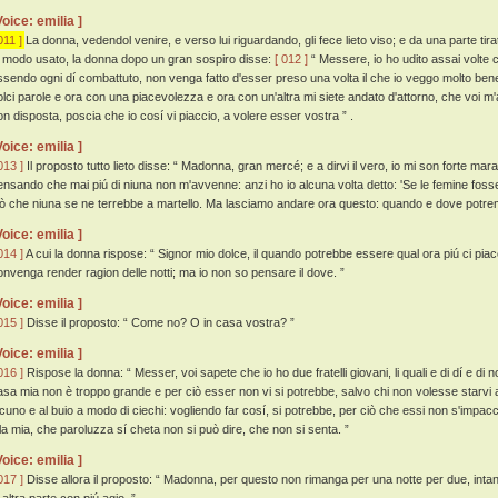
Voice: emilia ]
011 ]
La donna, vedendol venire, e verso lui riguardando, gli fece lieto viso; e da una parte tira
l modo usato, la donna dopo un gran sospiro disse:
[ 012 ]
“ Messere, io ho udito assai volte c
ssendo ogni dí combattuto, non venga fatto d'esser preso una volta il che io veggo molto be
olci parole e ora con una piacevolezza e ora con un'altra mi siete andato d'attorno, che voi m
on disposta, poscia che io cosí vi piaccio, a volere esser vostra ” .
Voice: emilia ]
013 ]
Il proposto tutto lieto disse: “ Madonna, gran mercé; e a dirvi il vero, io mi son forte mara
ensando che mai piú di niuna non m'avvenne: anzi ho io alcuna volta detto: 'Se le femine fosse
iò che niuna se ne terrebbe a martello. Ma lasciamo andare ora questo: quando e dove potre
Voice: emilia ]
014 ]
A cui la donna rispose: “ Signor mio dolce, il quando potrebbe essere qual ora piú ci piac
onvenga render ragion delle notti; ma io non so pensare il dove. ”
Voice: emilia ]
015 ]
Disse il proposto: “ Come no? O in casa vostra? ”
Voice: emilia ]
016 ]
Rispose la donna: “ Messer, voi sapete che io ho due fratelli giovani, li quali e di dí e di 
asa mia non è troppo grande e per ciò esser non vi si potrebbe, salvo chi non volesse starvi 
lcuno e al buio a modo di ciechi: vogliendo far cosí, si potrebbe, per ciò che essi non s'impacc
lla mia, che paroluzza sí cheta non si può dire, che non si senta. ”
Voice: emilia ]
017 ]
Disse allora il proposto: “ Madonna, per questo non rimanga per una notte per due, int