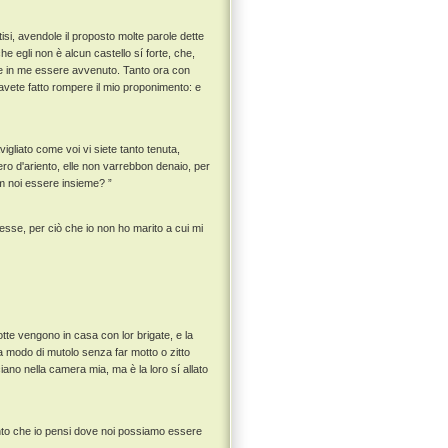
tisi, avendole il proposto molte parole dette
he egli non è alcun castello sí forte, che,
ne in me essere avvenuto. Tanto ora con
'avete fatto rompere il mio proponimento: e
vigliato come voi vi siete tanto tenuta,
ro d'ariento, elle non varrebbon denaio, per
m noi essere insieme? ”
esse, per ciò che io non ho marito a cui mi
notte vengono in casa con lor brigate, e la
a modo di mutolo senza far motto o zitto
iano nella camera mia, ma è la loro sí allato
anto che io pensi dove noi possiamo essere