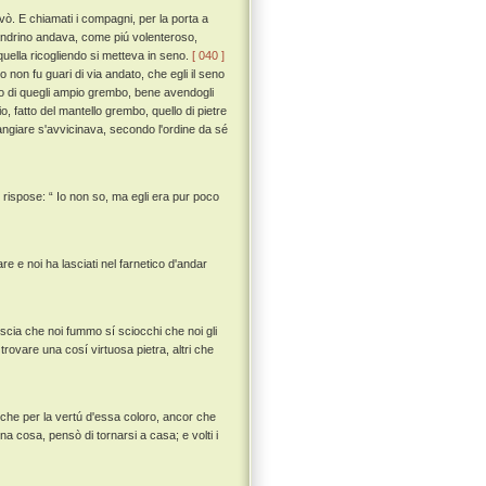
evò. E chiamati i compagni, per la porta a
landrino andava, come piú volenteroso,
uella ricogliendo si metteva in seno.
[ 040 ]
on fu guari di via andato, che egli il seno
do di quegli ampio grembo, bene avendogli
, fatto del mantello grembo, quello di pietre
ngiare s'avvicinava, secondo l'ordine da sé
 rispose: “ Io non so, ma egli era pur poco
e e noi ha lasciati nel farnetico d'andar
poscia che noi fummo sí sciocchi che noi gli
ovare una cosí virtuosa pietra, altri che
 che per la vertú d'essa coloro, ancor che
a cosa, pensò di tornarsi a casa; e volti i