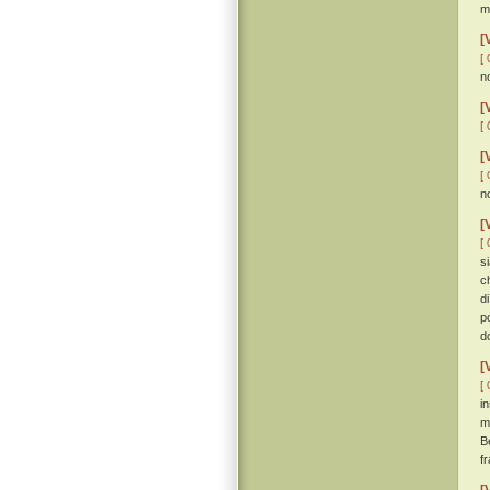
m
[
[ 
n
[
[ 
[
[ 
n
[
[ 
s
c
d
p
d
[
[ 
i
m
B
f