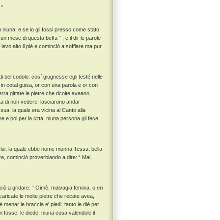
 ”
 niuna; e se io gli fossi presso come stato
un mese di questa beffa ” ; e il dir le parole
, levò alto il piè e cominciò a soffiare ma pur
 bel codolo: cosí giugnesse egli testé nelle
 in cotal guisa, or con una parola e or con
erra gittate le pietre che ricolte aveano,
ista di non vedere, lasciarono andar
ua, la quale era vicina al Canto alla
e e poi per la città, niuna persona gli fece
lui, la quale ebbe nome monna Tessa, bella
re, cominciò proverbiando a dire: “ Mai,
iò a gridare: “ Oimè, malvagia femina, o eri
 scaricate le molte pietre che recate avea,
té menar le braccia e' piedi, tanto le diè per
 fosse, le diede, niuna cosa valendole il