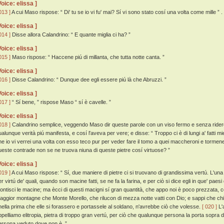
Voice: elissa ]
013 ]
A cui Maso rispose: “ Di' tu se io vi fu' mai? Sí vi sono stato cosí una volta come mille ” .
Voice: elissa ]
014 ]
Disse allora Calandrino: “ E quante miglia ci ha? ”
Voice: elissa ]
015 ]
Maso rispose: “ Haccene piú di millanta, che tutta notte canta. ”
Voice: elissa ]
016 ]
Disse Calandrino: “ Dunque dee egli essere piú là che Abruzzi. ”
Voice: elissa ]
017 ]
“ Sí bene, ” rispose Maso “ sí è cavelle. ”
Voice: elissa ]
018 ]
Calandrino semplice, veggendo Maso dir queste parole con un viso fermo e senza ridere,
ualunque verità piú manifesta, e cosí l'aveva per vere; e disse: “ Troppo ci è di lungi a' fatti mi
he io vi verrei una volta con esso teco pur per veder fare il tomo a quei maccheroni e tormene 
ueste contrade non se ne truova niuna di queste pietre cosí virtuose? ”
Voice: elissa ]
019 ]
A cui Maso rispose: “ Sí, due maniere di pietre ci si truovano di grandissima vertú. L'un
er virtú de' quali, quando son macine fatti, se ne fa la farina, e per ciò si dice egli in que' paes
ontisci le macine; ma ècci di questi macigni sí gran quantità, che appo noi è poco prezzata, co
aggior montagne che Monte Morello, che rilucon di mezza notte vatti con Dio; e sappi che chi 
nella prima che elle si forassero e portassele al soldano, n'avrebbe ciò che volesse.
[ 020 ]
L'a
ppelliamo elitropia, pietra di troppo gran vertú, per ciò che qualunque persona la porta sopra d
ersona veduto dove non è. ”