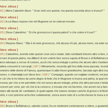
Voice: elissa ]
021 ]
Allora Calandrin disse: “ Gran virtú son queste; ma questa seconda dove si truova? ”
Voice: elissa ]
022 ]
A cui Maso rispose che nel Mugnone se ne solevan trovare.
Voice: elissa ]
023 ]
Disse Calandrino: “ Di che grossezza è questa pietra? o che colore è il suo? ”
Voice: elissa ]
024 ]
Rispose Maso: “ Ella è di varie grossezze, ché alcuna n'è piú, alcuna meno, ma tutte so
Voice: elissa ]
025 ]
Calandrino, avendo tutte queste cose seco notate, fatto sembianti d'avere altro a fare, 
ercare di questa pietra; ma diliberò di non volerlo fare senza saputa di Bruno e di Buffalmacc
iessi adunque a cercar di costoro, acciò che senza indugio e prima che alcuno altro n'andasser
attina consumò in cercargli.
[ 027 ]
Ultimamente, essendo già l'ora della nona passata, ricord
onistero delle donne di Faenza, quantunque il caldo fosse grandissimo, lasciata ogni altra s
ostoro, e chiamatigli cosí disse loro:
[ 028 ]
“ Compagni, quando voi vogliate credermi, noi possi
er ciò che io ho inteso da uomo degno di fede che in Mugnone si truova una pietra, la qual chi 
ersona; per che a me parrebbe che noi senza alcuno indugio, prima che altra persona v'and
roverem per certo, per ciò che io la conosco; e trovata che noi l'avremo, che avrem noi a fare 
ndare alle tavole de' cambiatori, le quali sapete che stanno sempre cariche di grossi e di fiori
edrà; e cosí potremo arricchire subitamente, senza avere tutto dí a schiccherare le mura a m
Voice: elissa ]
030 ]
Bruno e Buffalmacco, udendo costui, fra se medesimi cominciarono a ridere, e guatando l'