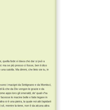
 quella fede vi dava che dar si può a
ei: ma se piú presso ci fosse, ben ti dico
una satolla. Ma dimmi, che lieto sie tu, in
a sono i macigni da Settignano e da Montisci,
i di là che da Dio vengon le grazie e da
me appo loro gli smeraldi, de' quali v'ha
facesse le macine belle e fatte legare in
ltra si è una pietra, la quale noi altri lapidarii
i sé, mentre la tiene, non è da alcuna altra