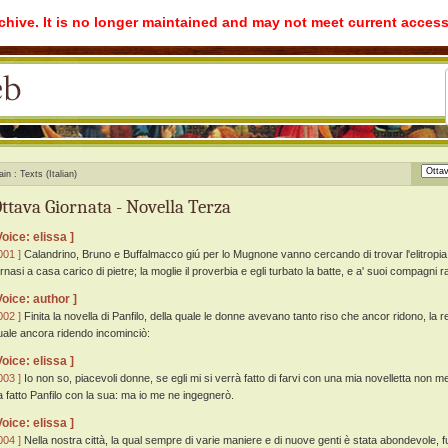
rchive. It is no longer maintained and may not meet current access
ain
Texts (Italian)
ttava Giornata - Novella Terza
Voice: elissa ]
001 ]
Calandrino, Bruno e Buffalmacco giú per lo Mugnone vanno cercando di trovar l'elitropia,
ornasi a casa carico di pietre; la moglie il proverbia e egli turbato la batte, e a' suoi compagni 
Voice: author ]
002 ]
Finita la novella di Panfilo, della quale le donne avevano tanto riso che ancor ridono, la
uale ancora ridendo incominciò:
Voice: elissa ]
003 ]
Io non so, piacevoli donne, se egli mi si verrà fatto di farvi con una mia novelletta non 
a fatto Panfilo con la sua: ma io me ne ingegnerò.
Voice: elissa ]
004 ]
Nella nostra città, la qual sempre di varie maniere e di nuove genti è stata abondevole, 