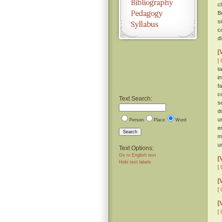
c
B
s
c
d
[
[ 
t
i
f
c
Text Search:
s
d
u
Person
Place
Word
e
Search
m
u
Text Options:
Go to English text
[
Hide text labels
[ 
[
[ 
[
[ 