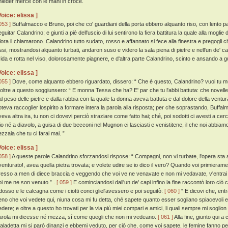
hieder mercé con le mani in croce.
Voice: elissa ]
053 ]
Buffalmacco e Bruno, poi che co' guardiani della porta ebbero alquanto riso, con lento 
guitar Calandrino; e giunti a piè dell'uscio di lui sentirono la fiera battitura la quale alla mogl
llora il chiamarono. Calandrino tutto sudato, rosso e affannato si fece alla finestra e pregogl
ssi, mostrandosi alquanto turbati, andaron suso e videro la sala piena di pietre e nell'un de' can
ivida e rotta nel viso, dolorosamente piagnere, e d'altra parte Calandrino, scinto e ansando a 
Voice: elissa ]
055 ]
Dove, come alquanto ebbero riguardato, dissero: “ Che è questo, Calandrino? vuoi tu mu
 oltre a questo soggiunsero: “ E monna Tessa che ha? E' par che tu l'abbi battuta: che novel
al peso delle pietre e dalla rabbia con la quale la donna aveva battuta e dal dolore della ventu
oteva raccoglier lospirito a formare intera la parola alla risposta; per che soprastando, Buffa
veva altra ira, tu non ci dovevi perciò straziare come fatto hai; ché, poi sodotti ci avesti a cer
io né a diavolo, a guisa di due becconi nel Mugnon ci lasciasti e venistitene, il che noi abbiam
ezzaia che tu ci farai mai. ”
Voice: elissa ]
058 ]
A queste parole Calandrino sforzandosi rispose: “ Compagni, non vi turbate, l'opera sta a
venturato!, avea quella pietra trovata; e volete udire se io dico il vero? Quando voi primieramen
resso a men di diece braccia e veggendo che voi ve ne venavate e non mi vedavate, v'entrai
oi me ne son venuto ” .
[ 059 ]
E cominciandosi dall'un de' capi infino la fine raccontò loro ciò 
l dosso e le calcagna come i ciotti conci gliel'avessero e poi seguitò:
[ 060 ]
“ E dicovi che, entr
eno che voi vedete qui, niuna cosa mi fu detta, ché sapete quanto esser sogliano spiacevoli e
edere; e oltre a questo ho trovati per la via piú miei compari e amici, li quali sempre mi soglion
arola mi dicesse né mezza, sí come quegli che non mi vedeano.
[ 061 ]
Alla fine, giunto qui a
aladetta mi si parò dinanzi e ebbemi veduto, per ciò che, come voi sapete, le femine fanno perd