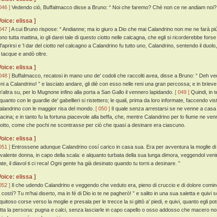
046 ]
Vedendo ciò, Buffalmacco disse a Bruno: “ Noi che faremo? Ché non ce ne andiam noi?
Voice: elissa ]
047 ]
A cui Bruno rispose: “ Andianne; ma io giuro a Dio che mai Calandrino non me ne farà piú
no tutta mattina, io gli darei tale di questo ciotto nelle calcagna, che egli si ricorderebbe forse 
l'aprirsi e 'l dar del ciotto nel calcagno a Calandrino fu tutto uno, Calandrino, sentendo il duolo
i tacque e andò oltre.
Voice: elissa ]
048 ]
Buffalmacco, recatosi in mano uno de' codoli che raccolti avea, disse a Bruno: “ Deh vedi
eni a Calandrino! ” e lasciato andare, gli diè con esso nelle reni una gran percossa; e in brieve
n'altra su, per lo Mugnone infino alla porta a San Gallo il vennero lapidando.
[ 049 ]
Quindi, in t
lquanto con le guardie de' gabellieri si ristettero; le quali, prima da loro informate, faccendo v
alandrino con le maggior risa del mondo.
[ 050 ]
Il quale senza arrestarsi se ne venne a casa s
acina; e in tanto fu la fortuna piacevole alla beffa, che, mentre Calandrino per lo fiume ne venn
otto, come che pochi ne scontrasse per ciò che quasi a desinare era ciascuno.
Voice: elissa ]
051 ]
Entrossene adunque Calandrino cosí carico in casa sua. Era per avventura la moglie di 
 valente donna, in capo della scala: e alquanto turbata della sua lunga dimora, veggendol veni
ate, il diavol ti ci reca! Ogni gente ha già desinato quando tu torni a desinare. ”
Voice: elissa ]
052 ]
Il che udendo Calandrino e veggendo che veduto era, pieno di cruccio e di dolore cominc
u costí? Tu m'hai diserto, ma in fé di Dio io te ne pagherò! ” e salito in una sua saletta e quivi
quitoso corse verso la moglie e presala per le trecce la si gittò a' piedi, e quivi, quanto egli po
utta la persona: pugna e calci, senza lasciarle in capo capello o osso addosso che macero non