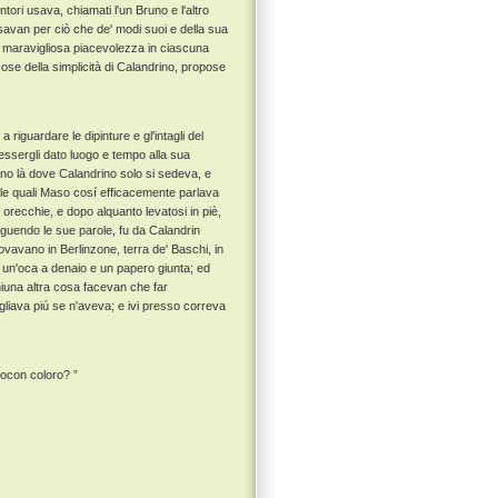
tori usava, chiamati l'un Bruno e l'altro
usavan per ciò che de' modi suoi e della sua
i maravigliosa piacevolezza in ciascuna
se della simplicità di Calandrino, propose
iguardare le dipinture e gl'intagli del
 essergli dato luogo e tempo alla sua
no là dove Calandrino solo si sedeva, e
elle quali Maso cosí efficacemente parlava
 orecchie, e dopo alquanto levatosi in piè,
eguendo le sue parole, fu da Calandrin
ovavano in Berlinzone, terra de' Baschi, in
 un'oca a denaio e un papero giunta; ed
niuna altra cosa facevan che far
pigliava piú se n'aveva; e ivi presso correva
uocon coloro? ”