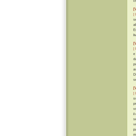
c
[
[ 
se
a
E
l
[
[ 
e
d
p
a
D
s
[
[ 
s
p
v
i
s
v
p
m