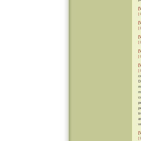
[
[ 
[
[ 
[
[ 
[
[ 
[
[ 
c
D
m
m
c
p
p
t
a
v
[
[ 