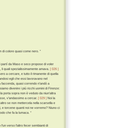
n di colore quasi come nero. ”
si partí da Maso e seco propose di voler
o, li quali spezialissimamente amava.
[ 026 ]
o a cercare, e tutto il rimanente di quella
andosi egli che essi lavoravano nel
ua faccenda, quasi correndo n'andò a
amo divenire i piú ricchi uomini di Firenze:
la porta sopra non è veduto da niun'altra
asse, v'andassimo a cercar.
[ 029 ]
Noi la
altro se non mettercela nella scarsella e
ni, e torcene quanti noi ne vorremo? Niuno ci
odo che fa la lumaca. ”
un verso l'altro fecer sembianti di