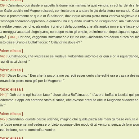
Voice: elissa ]
039 ]
Calandrino con disidero aspettò la domenica mattina: la qual venuta, in sul far del dí si l
an Gallo usciti e nel Mugnon discesi, cominciarono a andare in giú della pietra cercando. Ca
vanti e prestamente or qua e or là saltando, dovunque alcuna pietra nera vedeva si gittava e q
 compagni andavano appresso, e quando una e quando un'altra ne ricoglievano; ma Calandrino n
e n'ebbe pieno, per che, alzandosi i gheroni della gonnella, che alla analda non era, e faccen
lla coreggia attaccati d'ogni parte, non dopo molto gli empié, e similmente, dopo alquanto spazio
mpié.
[ 041 ]
Per che, veggendo Buffalmacco e Bruno che Calandrino era carico e l'ora del ma
osto disse Bruno a Buffalmacco: “ Calandrino dove è? ”
Voice: elissa ]
042 ]
Buffalmacco, che ivi presso sel vedeva, volgendosi intorno e or qua e or là riguardando,
 qui dinanzi da noi. ”
Voice: elissa ]
043 ]
Disse Bruno: “ Ben che fa poco! a me par egli esser certo che egli è ora a casa a desinar
ercando le pietre nere giú per lo Mugnone. ”
Voice: elissa ]
044 ]
“ Deh come egli ha ben fatto ” disse allora Buffalmacco “ d'averci beffati e lasciati qui, 
redemmo. Sappi! chi sarebbe stato sí stolto, che avesse creduto che in Mugnone si dovesse tr
i? ”
Voice: elissa ]
045 ]
Calandrino, queste parole udendo, imaginò che quella pietra alle mani gli fosse venuta e
oro fosse presente, nol vedessero. Lieto adunque oltre modo di tal ventura, senza dir loro alcun
assi indietro, se ne cominciò a venire.
Voice: elissa ]