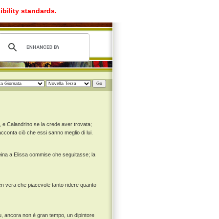
ibility standards.
 e Calandrino se la crede aver trovata;
racconta ciò che essi sanno meglio di lui.
 reina a Elissa commise che seguitasse; la
men vera che piacevole tanto ridere quanto
fu, ancora non è gran tempo, un dipintore