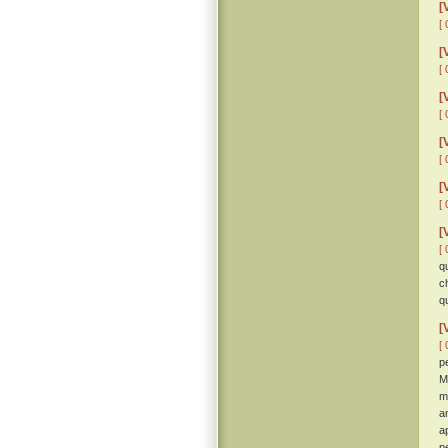
[
[ 
[
[ 
[
[ 
[
[ 
[
[ 
[
[ 
q
c
q
[
[ 
p
M
m
a
a
p