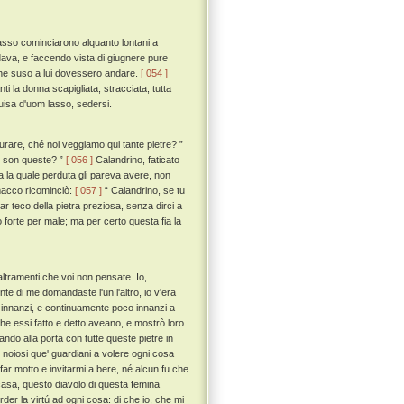
passo cominciarono alquanto lontani a
ie dava, e faccendo vista di giugnere pure
i che suso a lui dovessero andare.
[ 054 ]
ti la donna scapigliata, stracciata, tutta
guisa d'uom lasso, sedersi.
rare, ché noi veggiamo qui tante pietre? ”
le son queste? ”
[ 056 ]
Calandrino, faticato
ra la quale perduta gli pareva avere, non
lmacco ricominciò:
[ 057 ]
“ Calandrino, se tu
car teco della pietra preziosa, senza dirci a
o forte per male; ma per certo questa fia la
ltramenti che voi non pensate. Io,
te di me domandaste l'un l'altro, io v'era
 innanzi, e continuamente poco innanzi a
che essi fatto e detto aveano, e mostrò loro
ando alla porta con tutte queste pietre in
 noiosi que' guardiani a volere ogni cosa
 far motto e invitarmi a bere, né alcun fu che
 casa, questo diavolo di questa femina
er la virtú ad ogni cosa: di che io, che mi