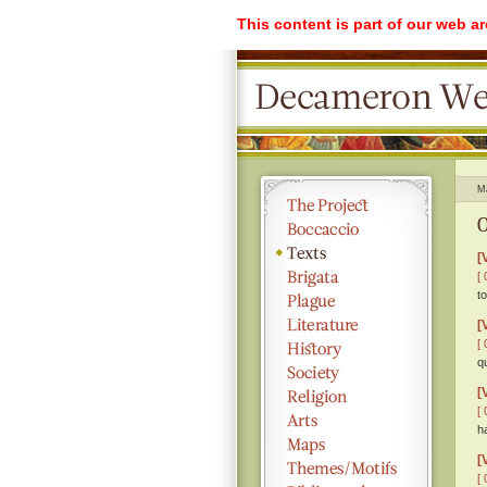
This content is part of our web a
M
O
[
[ 
t
[
[ 
q
[
[ 
h
[
[ 