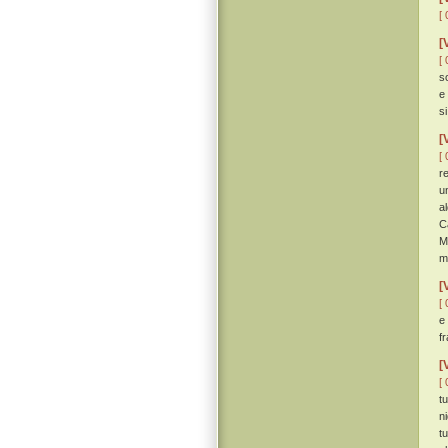
[ 
[
[ 
so
e 
s
[
[ 
r
u
a
C
M
m
[
[ 
e
fr
[
[ 
t
ni
t