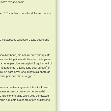
a pietra avesse nome.
ose: “ Che abbiam noi a far del nome poi che
 noi abbiamo a ricogliere tutte quelle che
drino dica bene, ma non mi pare che questa
per che tali paion testé bianche, delle pietre
ta gente per diverse cagioni è oggi, che è dí
mo faccendo, e forse farlo essi altressí; e
e, se pare a voi, che questa sia opera da
i sarà persona che ci vegga. ”
menica mattina vegnente tutti e tre fossero
 dovesser questa cosa con persona del
 loro ciò che udito avea della contrada di
ntorno a questo avessero a fare ordinarono