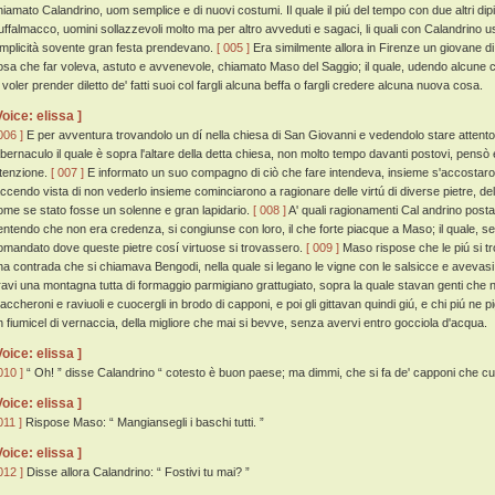
hiamato Calandrino, uom semplice e di nuovi costumi. Il quale il piú del tempo con due altri dipin
uffalmacco, uomini sollazzevoli molto ma per altro avveduti e sagaci, li quali con Calandrino 
implicità sovente gran festa prendevano.
[ 005 ]
Era similmente allora in Firenze un giovane d
osa che far voleva, astuto e avvenevole, chiamato Maso del Saggio; il quale, udendo alcune co
i voler prender diletto de' fatti suoi col fargli alcuna beffa o fargli credere alcuna nuova cosa.
Voice: elissa ]
006 ]
E per avventura trovandolo un dí nella chiesa di San Giovanni e vedendolo stare attento a r
abernaculo il quale è sopra l'altare della detta chiesa, non molto tempo davanti postovi, pensò
ntenzione.
[ 007 ]
E informato un suo compagno di ciò che fare intendeva, insieme s'accostaro
accendo vista di non vederlo insieme cominciarono a ragionare delle virtú di diverse pietre, d
ome se stato fosse un solenne e gran lapidario.
[ 008 ]
A' quali ragionamenti Cal andrino posta
entendo che non era credenza, si congiunse con loro, il che forte piacque a Maso; il quale, s
omandato dove queste pietre cosí virtuose si trovassero.
[ 009 ]
Maso rispose che le piú si tr
na contrada che si chiamava Bengodi, nella quale si legano le vigne con le salsicce e avevasi
ravi una montagna tutta di formaggio parmigiano grattugiato, sopra la quale stavan genti che 
accheroni e raviuoli e cuocergli in brodo di capponi, e poi gli gittavan quindi giú, e chi piú ne 
n fiumicel di vernaccia, della migliore che mai si bevve, senza avervi entro gocciola d'acqua.
Voice: elissa ]
010 ]
“ Oh! ” disse Calandrino “ cotesto è buon paese; ma dimmi, che si fa de' capponi che c
Voice: elissa ]
011 ]
Rispose Maso: “ Mangiansegli i baschi tutti. ”
Voice: elissa ]
012 ]
Disse allora Calandrino: “ Fostivi tu mai? ”