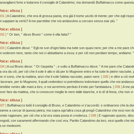
aravigliarsi forte e lodarono il consiglio di Calandrino; ma domandò Buffalmacco come quest
Voice: elissa ]
031 ]
A Calandrino, che era di grossa pasta, era già il nome uscito di mente; per che egli risp
oi sappiam la vertú? A me parrebbe che noi andassimo a cercare senza star piú. ”
Voice: elissa ]
032 ]
“ Or ben, ” disse Bruno “ come è ella fatta? ”
Voice: elissa ]
033 ]
Calandrin disse: “ Egli ne son d'ogni fatta ma tutte son quasi nere; per che a me pare che
oi vederem nere, tanto che noi ci abbattiamo a essa; e per ciò non perdiam tempo, andiamo. ”
Voice: elissa ]
034 ]
A cui Bruno disse: “ Or t'aspetta ” ; e volto a Buffalmacco disse: “ A me pare che Calan
ia ora da ciò, per ciò che il sole è alto e dà per lo Mugnone entro e ha tutte le pietre rasciutte, 
he vi sono, che la mattina, anzi che il sole l'abbia rasciutte, paion nere:
[ 035 ]
e oltre a ciò mol
i lavorare, per lo Mugnone, li quali vedendoci si potrebbono indovinare quello che noi andasso
otrebbe venire alle mani a loro, e noi avremmo perduto il trotto per l'ambiadura.
[ 036 ]
A me par
over fare da mattina, che si conoscon meglio le nere dalle bianche, e in dí di festa, che non v
Voice: elissa ]
037 ]
Buffalmacco lodò il consiglio di Bruno, e Calandrino vi s'accordò: e ordinarono che la do
nsieme a cercar di questa pietra; ma sopra ogn'altra cosa gli pregò Calandrino che essi non
ondo ragionare, per ciò che a lui era stata posta in credenza.
[ 038 ]
E ragionato questo, disse
engodi, con saramenti affermando che cosí era. Partito Calandrino da loro, essi quello che i
ra se medesimi.