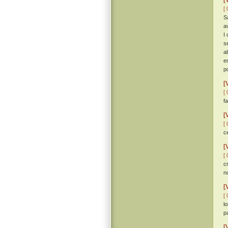
[
[ 
S
a
I
s
a
e
p
[
[ 
fa
[
[ 
c
[
[ 
c
no
[
[ 
l
p
[