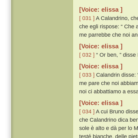
[Voice: elissa ]
[ 031 ]
A Calandrino, che
che egli rispose: “ Che
me parrebbe che noi and
[Voice: elissa ]
[ 032 ]
“ Or ben, ” disse 
[Voice: elissa ]
[ 033 ]
Calandrin disse: “
me pare che noi abbiamo
noi ci abbattiamo a ess
[Voice: elissa ]
[ 034 ]
A cui Bruno disse:
che Calandrino dica ben
sole è alto e dà per lo M
testé bianche, delle piet