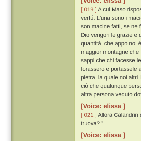
[Voice: elissa ]
[ 019 ]
A cui Maso rispos
vertú. L'una sono i maci
son macine fatti, se ne fa
Dio vengon le grazie e d
quantità, che appo noi è
maggior montagne che Mo
sappi che chi facesse le
forassero e portassele 
pietra, la quale noi altri
ciò che qualunque perso
altra persona veduto do
[Voice: elissa ]
[ 021 ]
Allora Calandrin 
truova? ”
[Voice: elissa ]