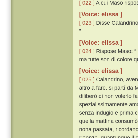
[ 022 ]
A cui Maso rispo
[Voice: elissa ]
[ 023 ]
Disse Calandrino:
”
[Voice: elissa ]
[ 024 ]
Rispose Maso: “ E
ma tutte son di colore q
[Voice: elissa ]
[ 025 ]
Calandrino, avend
altro a fare, si partí d
diliberò di non volerlo 
spezialissimamente am
senza indugio e prima ch
quella mattina consumò 
nona passata, ricordand
Faenza, quantunque il c