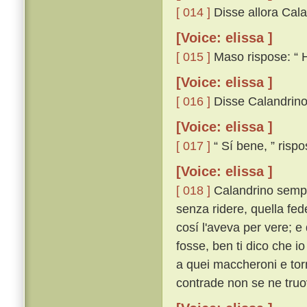
[ 014 ]
Disse allora Cala
[Voice: elissa ]
[ 015 ]
Maso rispose: “ Ha
[Voice: elissa ]
[ 016 ]
Disse Calandrino:
[Voice: elissa ]
[ 017 ]
“ Sí bene, ” rispo
[Voice: elissa ]
[ 018 ]
Calandrino sempl
senza ridere, quella fed
cosí l'aveva per vere; e 
fosse, ben ti dico che io
a quei maccheroni e tor
contrade non se ne truov