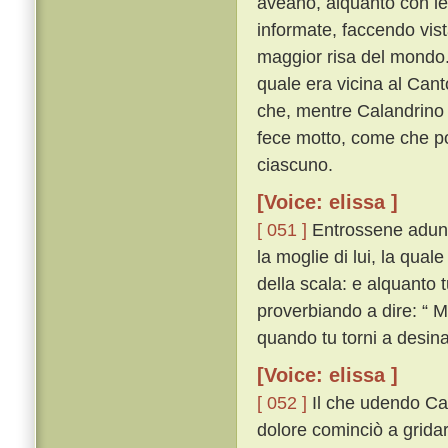
aveano, alquanto con le g
informate, faccendo vis
maggior risa del mondo
quale era vicina al Canto
che, mentre Calandrino p
fece motto, come che po
ciascuno.
[Voice: elissa ]
[ 051 ]
Entrossene adunq
la moglie di lui, la qu
della scala: e alquanto
proverbiando a dire: “ Ma
quando tu torni a desina
[Voice: elissa ]
[ 052 ]
Il che udendo Cal
dolore cominciò a gridar