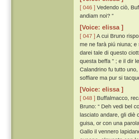
[ 046 ]
Vedendo ciò, Buf
andiam noi? ”
[Voice: elissa ]
[ 047 ]
A cui Bruno rispo
me ne farà piú niuna; e s
darei tale di questo cio
questa beffa ” ; e il dir l
Calandrino fu tutto uno,
soffiare ma pur si tacqu
[Voice: elissa ]
[ 048 ]
Buffalmacco, reca
Bruno: “ Deh vedi bel co
lasciato andare, gli diè
guisa, or con una parola
Gallo il vennero lapida