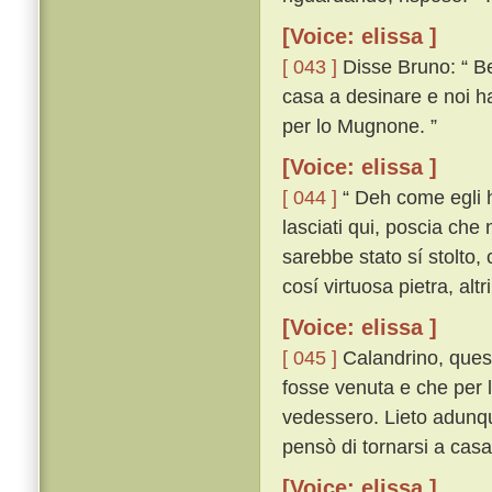
[Voice: elissa ]
[ 043 ]
Disse Bruno: “ Be
casa a desinare e noi ha
per lo Mugnone. ”
[Voice: elissa ]
[ 044 ]
“ Deh come egli ha
lasciati qui, poscia che
sarebbe stato sí stolto
cosí virtuosa pietra, altr
[Voice: elissa ]
[ 045 ]
Calandrino, quest
fosse venuta e che per l
vedessero. Lieto adunqu
pensò di tornarsi a casa;
[Voice: elissa ]