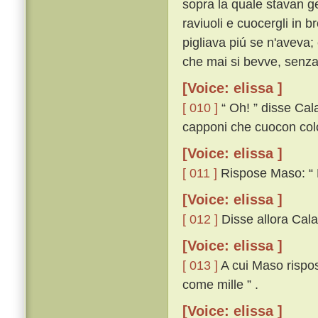
sopra la quale stavan g
raviuoli e cuocergli in b
pigliava piú se n'aveva; 
che mai si bevve, senza
[Voice: elissa ]
[ 010 ]
“ Oh! ” disse Cal
capponi che cuocon col
[Voice: elissa ]
[ 011 ]
Rispose Maso: “ Ma
[Voice: elissa ]
[ 012 ]
Disse allora Calan
[Voice: elissa ]
[ 013 ]
A cui Maso rispose
come mille ” .
[Voice: elissa ]