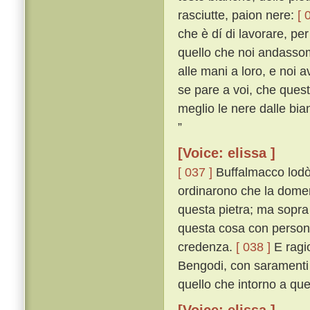
rasciutte, paion nere:
[ 
che è dí di lavorare, pe
quello che noi andassomo
alle mani a loro, e noi 
se pare a voi, che ques
meglio le nere dalle bia
”
[Voice: elissa ]
[ 037 ]
Buffalmacco lodò 
ordinarono che la domeni
questa pietra; ma sopra
questa cosa con persona
credenza.
[ 038 ]
E ragio
Bengodi, con saramenti 
quello che intorno a qu