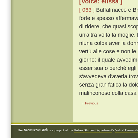
[Voice: elissa ]
[ 063 ]
Buffalmacco e Bru
forte e spesso affermav
di ridere, che quasi sc
un'altra volta la moglie, 
niuna colpa aver la don
vertú alle cose e non le
giorno: il quale avvedim
esser sua o perché egli
s'avvedeva d'averla trov
senza gran fatica la dol
malinconoso colla casa p
← Previous
Decameron Web
The
is a project of the
Italian Studies Department
's
Virtual Humanit