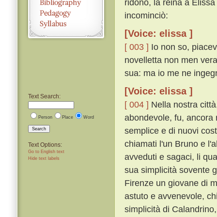
ridono, la reina a Elis
incominciò:
[Voice: elissa ]
[ 003 ]
Io non so, piacevo
novelletta non men vera 
sua: ma io me ne ingeg
[Voice: elissa ]
Text Search:
[ 004 ]
Nella nostra città
abondevole, fu, ancora
Person
Place
Word
semplice e di nuovi costu
Search
chiamati l'un Bruno e l'
Text Options:
Go to English text
avveduti e sagaci, li qu
Hide text labels
sua simplicità sovente 
Firenze un giovane di m
astuto e avvenevole, ch
simplicità di Calandrino, 