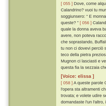
[ 055 ]
Dove, come alqua
Calandrino? vuoi tu mura
soggiunsero: “ E monna 
queste? ”
[ 056 ]
Calandr
quale la donna aveva bat
avere, non poteva raccogl
che soprastando, Buffa
tu non ci dovevi perciò s
teco della pietra prezio
Mugnon ci lasciasti e ve
questa fia la sezzaia che
[Voice: elissa ]
[ 058 ]
A queste parole C
l'opera sta altramenti c
trovata; e volete udire 
domandaste l'un l'altro,