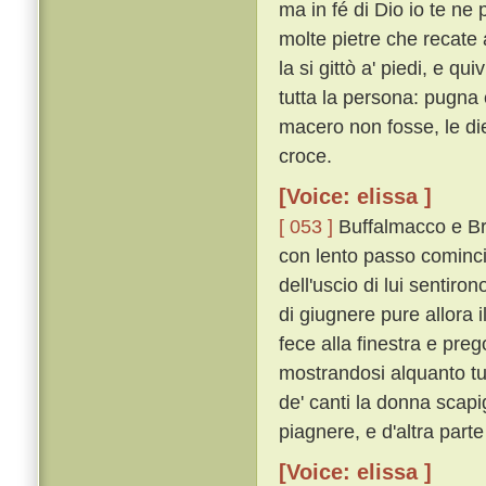
ma in fé di Dio io te ne 
molte pietre che recate 
la si gittò a' piedi, e qu
tutta la persona: pugna 
macero non fosse, le di
croce.
[Voice: elissa ]
[ 053 ]
Buffalmacco e Bru
con lento passo comincia
dell'uscio di lui sentiro
di giugnere pure allora 
fece alla finestra e pre
mostrandosi alquanto tur
de' canti la donna scapig
piagnere, e d'altra part
[Voice: elissa ]