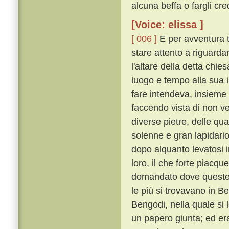
alcuna beffa o fargli c
[Voice: elissa ]
[ 006 ]
E per avventura t
stare attento a riguardar
l'altare della detta chi
luogo e tempo alla sua 
fare intendeva, insieme
faccendo vista di non ve
diverse pietre, delle q
solenne e gran lapidari
dopo alquanto levatosi 
loro, il che forte piacq
domandato dove queste p
le piú si trovavano in B
Bengodi, nella quale si 
un papero giunta; ed er