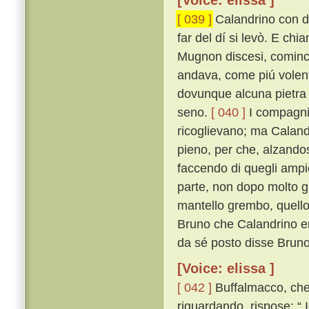
[Voice: elissa ]
[ 039 ]
Calandrino con di
far del dí si levò. E chi
Mugnon discesi, cominci
andava, come piú volent
dovunque alcuna pietra n
seno.
[ 040 ]
I compagni
ricoglievano; ma Calandr
pieno, per che, alzandos
faccendo di quegli ampi
parte, non dopo molto gl
mantello grembo, quello
Bruno che Calandrino er
da sé posto disse Bruno
[Voice: elissa ]
[ 042 ]
Buffalmacco, che 
riguardando, rispose: “ 