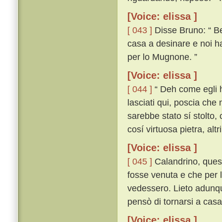
[Voice: elissa ]
[ 043 ]
Disse Bruno: “ Be
casa a desinare e noi ha
per lo Mugnone. ”
[Voice: elissa ]
[ 044 ]
“ Deh come egli ha
lasciati qui, poscia che
sarebbe stato sí stolto
cosí virtuosa pietra, altr
[Voice: elissa ]
[ 045 ]
Calandrino, quest
fosse venuta e che per l
vedessero. Lieto adunqu
pensò di tornarsi a casa;
[Voice: elissa ]