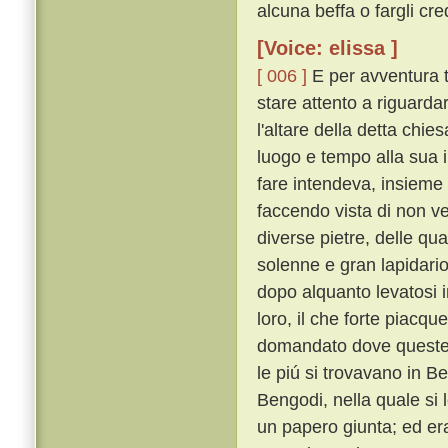
alcuna beffa o fargli c
[Voice: elissa ]
[ 006 ]
E per avventura t
stare attento a riguardar
l'altare della detta chi
luogo e tempo alla sua 
fare intendeva, insieme
faccendo vista di non ve
diverse pietre, delle q
solenne e gran lapidari
dopo alquanto levatosi 
loro, il che forte piacq
domandato dove queste p
le piú si trovavano in B
Bengodi, nella quale si 
un papero giunta; ed er