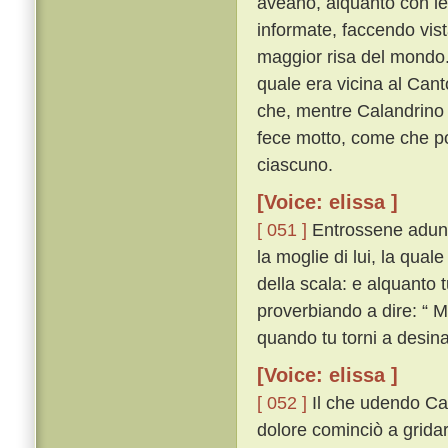
aveano, alquanto con le g
informate, faccendo vis
maggior risa del mondo
quale era vicina al Canto
che, mentre Calandrino p
fece motto, come che po
ciascuno.
[Voice: elissa ]
[ 051 ]
Entrossene adunq
la moglie di lui, la qu
della scala: e alquanto
proverbiando a dire: “ Ma
quando tu torni a desina
[Voice: elissa ]
[ 052 ]
Il che udendo Cal
dolore cominciò a gridar