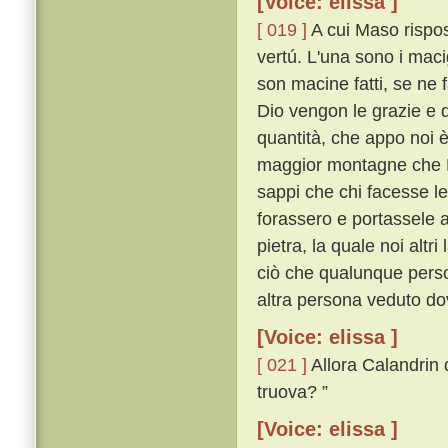
[Voice: elissa ]
[ 019 ]
A cui Maso rispos
vertú. L'una sono i maci
son macine fatti, se ne fa
Dio vengon le grazie e d
quantità, che appo noi è
maggior montagne che Mo
sappi che chi facesse le
forassero e portassele 
pietra, la quale noi altri
ciò che qualunque perso
altra persona veduto do
[Voice: elissa ]
[ 021 ]
Allora Calandrin 
truova? ”
[Voice: elissa ]