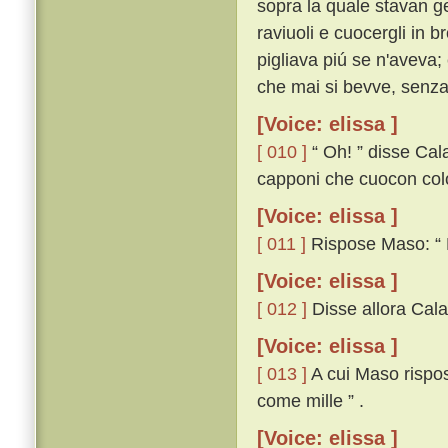
sopra la quale stavan g
raviuoli e cuocergli in b
pigliava piú se n'aveva; 
che mai si bevve, senza
[Voice: elissa ]
[ 010 ]
“ Oh! ” disse Cal
capponi che cuocon col
[Voice: elissa ]
[ 011 ]
Rispose Maso: “ Ma
[Voice: elissa ]
[ 012 ]
Disse allora Calan
[Voice: elissa ]
[ 013 ]
A cui Maso rispose
come mille ” .
[Voice: elissa ]