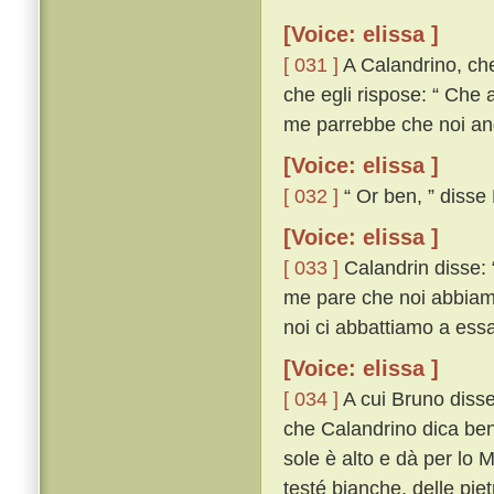
[Voice: elissa ]
[ 031 ]
A Calandrino, che
che egli rispose: “ Che
me parrebbe che noi and
[Voice: elissa ]
[ 032 ]
“ Or ben, ” disse 
[Voice: elissa ]
[ 033 ]
Calandrin disse: “
me pare che noi abbiamo
noi ci abbattiamo a ess
[Voice: elissa ]
[ 034 ]
A cui Bruno disse:
che Calandrino dica ben
sole è alto e dà per lo M
testé bianche, delle piet