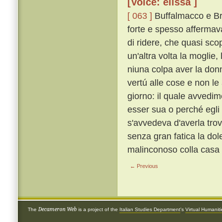
[Voice: elissa ]
[ 063 ]
Buffalmacco e Bru
forte e spesso affermav
di ridere, che quasi sc
un'altra volta la moglie, 
niuna colpa aver la don
vertú alle cose e non le
giorno: il quale avvedim
esser sua o perché egli
s'avvedeva d'averla trov
senza gran fatica la dol
malinconoso colla casa p
← Previous
Decameron Web
The
is a project of the
Italian Studies Department
's
Virtual Humanit