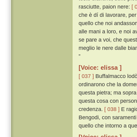
rasciutte, paion nere:
[ 
che è dí di lavorare, pe
quello che noi andassomo
alle mani a loro, e noi 
se pare a voi, che ques
meglio le nere dalle bia
”
[Voice: elissa ]
[ 037 ]
Buffalmacco lodò 
ordinarono che la domeni
questa pietra; ma sopra
questa cosa con persona
credenza.
[ 038 ]
E ragio
Bengodi, con saramenti 
quello che intorno a qu