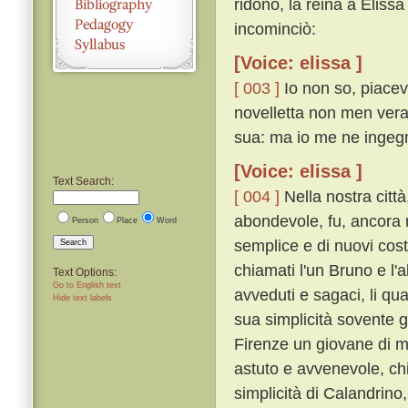
ridono, la reina a Elis
incominciò:
[Voice: elissa ]
[ 003 ]
Io non so, piacevo
novelletta non men vera 
sua: ma io me ne ingeg
[Voice: elissa ]
Text Search:
[ 004 ]
Nella nostra città
abondevole, fu, ancora
Person
Place
Word
semplice e di nuovi costu
Search
chiamati l'un Bruno e l'
Text Options:
Go to English text
avveduti e sagaci, li qu
Hide text labels
sua simplicità sovente 
Firenze un giovane di m
astuto e avvenevole, ch
simplicità di Calandrino, 