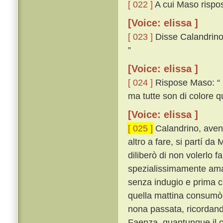
[ 022 ]
A cui Maso rispo
[Voice: elissa ]
[ 023 ]
Disse Calandrino:
”
[Voice: elissa ]
[ 024 ]
Rispose Maso: “ E
ma tutte son di colore q
[Voice: elissa ]
[ 025 ]
Calandrino, avend
altro a fare, si partí d
diliberò di non volerlo 
spezialissimamente am
senza indugio e prima ch
quella mattina consumò 
nona passata, ricordand
Faenza, quantunque il c