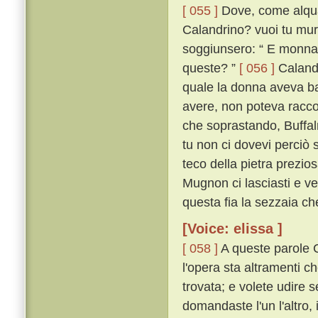
[ 055 ]
Dove, come alqua
Calandrino? vuoi tu mura
soggiunsero: “ E monna 
queste? ”
[ 056 ]
Calandr
quale la donna aveva bat
avere, non poteva raccogl
che soprastando, Buffa
tu non ci dovevi perciò s
teco della pietra prezio
Mugnon ci lasciasti e ve
questa fia la sezzaia che
[Voice: elissa ]
[ 058 ]
A queste parole C
l'opera sta altramenti c
trovata; e volete udire 
domandaste l'un l'altro,