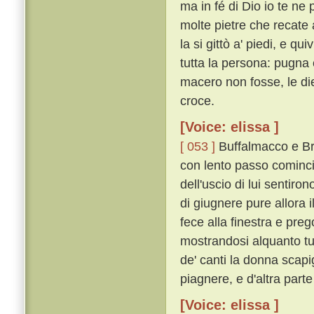
ma in fé di Dio io te ne 
molte pietre che recate 
la si gittò a' piedi, e qu
tutta la persona: pugna 
macero non fosse, le di
croce.
[Voice: elissa ]
[ 053 ]
Buffalmacco e Bru
con lento passo comincia
dell'uscio di lui sentiro
di giugnere pure allora 
fece alla finestra e pre
mostrandosi alquanto tur
de' canti la donna scapig
piagnere, e d'altra part
[Voice: elissa ]