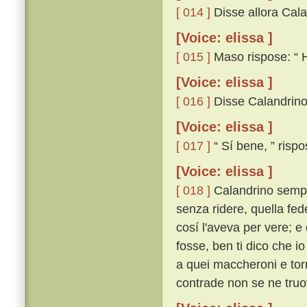
[ 014 ]
Disse allora Cala
[Voice: elissa ]
[ 015 ]
Maso rispose: “ Ha
[Voice: elissa ]
[ 016 ]
Disse Calandrino:
[Voice: elissa ]
[ 017 ]
“ Sí bene, ” rispo
[Voice: elissa ]
[ 018 ]
Calandrino sempl
senza ridere, quella fed
cosí l'aveva per vere; e 
fosse, ben ti dico che io
a quei maccheroni e tor
contrade non se ne truov