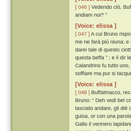
[ 046 ]
Vedendo ciò, Buf
andiam noi? ”
[Voice: elissa ]
[ 047 ]
A cui Bruno rispo
me ne farà piú niuna; e s
darei tale di questo cio
questa beffa ” ; e il dir l
Calandrino fu tutto uno,
soffiare ma pur si tacqu
[Voice: elissa ]
[ 048 ]
Buffalmacco, reca
Bruno: “ Deh vedi bel co
lasciato andare, gli diè
guisa, or con una parola
Gallo il vennero lapida