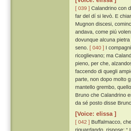
[Voice: elissa ]
[ 039 ]
Calandrino con di
far del dí si levò. E chi
Mugnon discesi, cominci
andava, come piú volent
dovunque alcuna pietra n
seno.
[ 040 ]
I compagni
ricoglievano; ma Calandr
pieno, per che, alzandos
faccendo di quegli ampi
parte, non dopo molto gl
mantello grembo, quello
Bruno che Calandrino er
da sé posto disse Bruno
[Voice: elissa ]
[ 042 ]
Buffalmacco, che 
riguardando, rispose: “ 