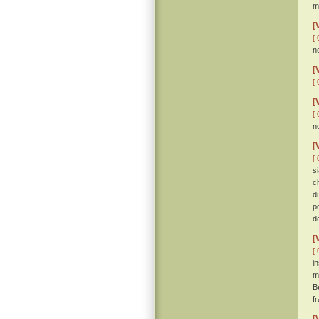
m
[
[ 
n
[
[ 
[
[ 
n
[
[ 
s
c
d
p
d
[
[ 
i
m
B
f