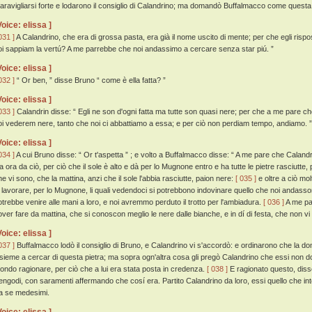
aravigliarsi forte e lodarono il consiglio di Calandrino; ma domandò Buffalmacco come quest
Voice: elissa ]
031 ]
A Calandrino, che era di grossa pasta, era già il nome uscito di mente; per che egli risp
oi sappiam la vertú? A me parrebbe che noi andassimo a cercare senza star piú. ”
Voice: elissa ]
032 ]
“ Or ben, ” disse Bruno “ come è ella fatta? ”
Voice: elissa ]
033 ]
Calandrin disse: “ Egli ne son d'ogni fatta ma tutte son quasi nere; per che a me pare che
oi vederem nere, tanto che noi ci abbattiamo a essa; e per ciò non perdiam tempo, andiamo. ”
Voice: elissa ]
034 ]
A cui Bruno disse: “ Or t'aspetta ” ; e volto a Buffalmacco disse: “ A me pare che Calan
ia ora da ciò, per ciò che il sole è alto e dà per lo Mugnone entro e ha tutte le pietre rasciutte, 
he vi sono, che la mattina, anzi che il sole l'abbia rasciutte, paion nere:
[ 035 ]
e oltre a ciò mol
i lavorare, per lo Mugnone, li quali vedendoci si potrebbono indovinare quello che noi andasso
otrebbe venire alle mani a loro, e noi avremmo perduto il trotto per l'ambiadura.
[ 036 ]
A me par
over fare da mattina, che si conoscon meglio le nere dalle bianche, e in dí di festa, che non v
Voice: elissa ]
037 ]
Buffalmacco lodò il consiglio di Bruno, e Calandrino vi s'accordò: e ordinarono che la do
nsieme a cercar di questa pietra; ma sopra ogn'altra cosa gli pregò Calandrino che essi non
ondo ragionare, per ciò che a lui era stata posta in credenza.
[ 038 ]
E ragionato questo, disse
engodi, con saramenti affermando che cosí era. Partito Calandrino da loro, essi quello che i
ra se medesimi.