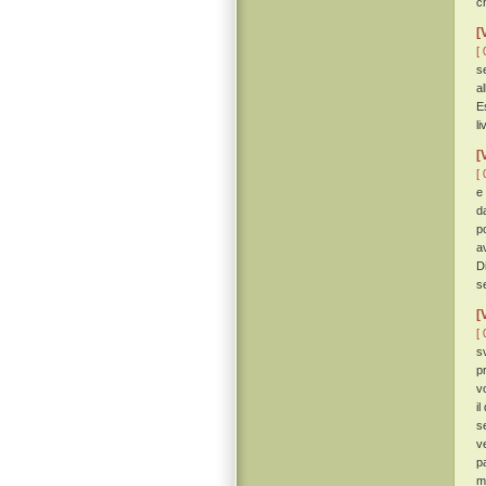
c
[
[ 
se
a
E
l
[
[ 
e
d
p
a
D
s
[
[ 
s
p
v
i
s
v
p
m