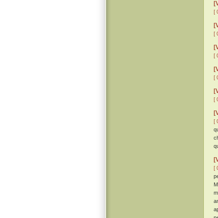
[
[ 
[
[ 
[
[ 
[
[ 
[
[ 
[
[ 
q
c
q
[
[ 
p
M
m
a
a
p