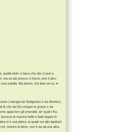
 quella fede vi dava che dar si può a
ei: ma se piú presso ci fosse, ben ti dico
una satolla. Ma dimmi, che lieto sie tu, in
a sono i macigni da Settignano e da Montisci,
i di là che da Dio vengon le grazie e da
me appo loro gli smeraldi, de' quali v'ha
facesse le macine belle e fatte legare in
ltra si è una pietra, la quale noi altri lapidarii
i sé, mentre la tiene, non è da alcuna altra