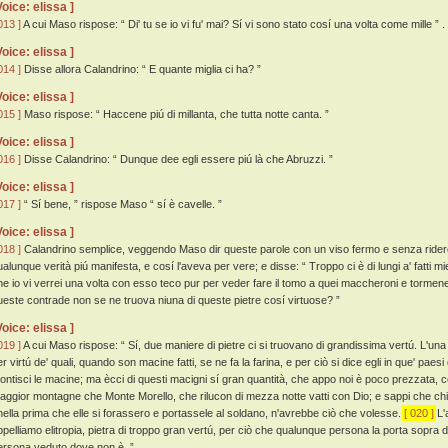
Voice: elissa ]
013 ]
A cui Maso rispose: “ Di' tu se io vi fu' mai? Sí vi sono stato cosí una volta come mille ” .
Voice: elissa ]
014 ]
Disse allora Calandrino: “ E quante miglia ci ha? ”
Voice: elissa ]
015 ]
Maso rispose: “ Haccene piú di millanta, che tutta notte canta. ”
Voice: elissa ]
016 ]
Disse Calandrino: “ Dunque dee egli essere piú là che Abruzzi. ”
Voice: elissa ]
017 ]
“ Sí bene, ” rispose Maso “ sí è cavelle. ”
Voice: elissa ]
018 ]
Calandrino semplice, veggendo Maso dir queste parole con un viso fermo e senza ridere,
ualunque verità piú manifesta, e cosí l'aveva per vere; e disse: “ Troppo ci è di lungi a' fatti mi
he io vi verrei una volta con esso teco pur per veder fare il tomo a quei maccheroni e tormene 
ueste contrade non se ne truova niuna di queste pietre cosí virtuose? ”
Voice: elissa ]
019 ]
A cui Maso rispose: “ Sí, due maniere di pietre ci si truovano di grandissima vertú. L'un
er virtú de' quali, quando son macine fatti, se ne fa la farina, e per ciò si dice egli in que' paes
ontisci le macine; ma ècci di questi macigni sí gran quantità, che appo noi è poco prezzata, co
aggior montagne che Monte Morello, che rilucon di mezza notte vatti con Dio; e sappi che chi 
nella prima che elle si forassero e portassele al soldano, n'avrebbe ciò che volesse.
[ 020 ]
L'a
ppelliamo elitropia, pietra di troppo gran vertú, per ciò che qualunque persona la porta sopra d
ersona veduto dove non è. ”