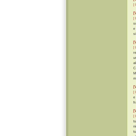
[ 
[
[ 
so
e 
s
[
[ 
r
u
a
C
M
m
[
[ 
e
fr
[
[ 
t
ni
t