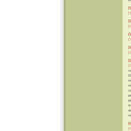
[
[ 
[
[ 
[
[ 
[
[ 
[
[ 
c
D
m
m
c
p
p
t
a
v
[
[ 