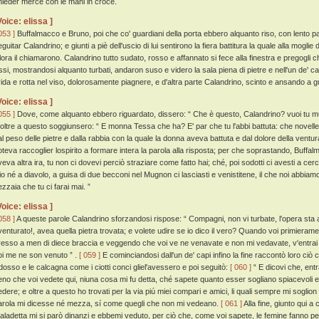
hieder mercé con le mani in croce.
Voice: elissa ]
053 ]
Buffalmacco e Bruno, poi che co' guardiani della porta ebbero alquanto riso, con lento 
guitar Calandrino; e giunti a piè dell'uscio di lui sentirono la fiera battitura la quale alla mogl
llora il chiamarono. Calandrino tutto sudato, rosso e affannato si fece alla finestra e pregogl
ssi, mostrandosi alquanto turbati, andaron suso e videro la sala piena di pietre e nell'un de' can
ivida e rotta nel viso, dolorosamente piagnere, e d'altra parte Calandrino, scinto e ansando a 
Voice: elissa ]
055 ]
Dove, come alquanto ebbero riguardato, dissero: “ Che è questo, Calandrino? vuoi tu mu
 oltre a questo soggiunsero: “ E monna Tessa che ha? E' par che tu l'abbi battuta: che novel
al peso delle pietre e dalla rabbia con la quale la donna aveva battuta e dal dolore della ventu
oteva raccoglier lospirito a formare intera la parola alla risposta; per che soprastando, Buffa
veva altra ira, tu non ci dovevi perciò straziare come fatto hai; ché, poi sodotti ci avesti a cer
io né a diavolo, a guisa di due becconi nel Mugnon ci lasciasti e venistitene, il che noi abbiam
ezzaia che tu ci farai mai. ”
Voice: elissa ]
058 ]
A queste parole Calandrino sforzandosi rispose: “ Compagni, non vi turbate, l'opera sta a
venturato!, avea quella pietra trovata; e volete udire se io dico il vero? Quando voi primieramen
resso a men di diece braccia e veggendo che voi ve ne venavate e non mi vedavate, v'entrai
oi me ne son venuto ” .
[ 059 ]
E cominciandosi dall'un de' capi infino la fine raccontò loro ciò 
l dosso e le calcagna come i ciotti conci gliel'avessero e poi seguitò:
[ 060 ]
“ E dicovi che, entr
eno che voi vedete qui, niuna cosa mi fu detta, ché sapete quanto esser sogliano spiacevoli e
edere; e oltre a questo ho trovati per la via piú miei compari e amici, li quali sempre mi soglion
arola mi dicesse né mezza, sí come quegli che non mi vedeano.
[ 061 ]
Alla fine, giunto qui a
aladetta mi si parò dinanzi e ebbemi veduto, per ciò che, come voi sapete, le femine fanno perd