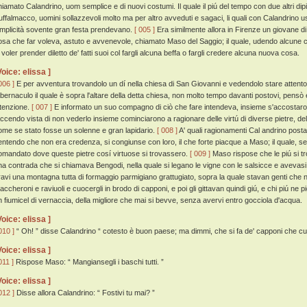
hiamato Calandrino, uom semplice e di nuovi costumi. Il quale il piú del tempo con due altri dipin
uffalmacco, uomini sollazzevoli molto ma per altro avveduti e sagaci, li quali con Calandrino 
implicità sovente gran festa prendevano.
[ 005 ]
Era similmente allora in Firenze un giovane d
osa che far voleva, astuto e avvenevole, chiamato Maso del Saggio; il quale, udendo alcune co
i voler prender diletto de' fatti suoi col fargli alcuna beffa o fargli credere alcuna nuova cosa.
Voice: elissa ]
006 ]
E per avventura trovandolo un dí nella chiesa di San Giovanni e vedendolo stare attento a r
abernaculo il quale è sopra l'altare della detta chiesa, non molto tempo davanti postovi, pensò
ntenzione.
[ 007 ]
E informato un suo compagno di ciò che fare intendeva, insieme s'accostaro
accendo vista di non vederlo insieme cominciarono a ragionare delle virtú di diverse pietre, d
ome se stato fosse un solenne e gran lapidario.
[ 008 ]
A' quali ragionamenti Cal andrino posta
entendo che non era credenza, si congiunse con loro, il che forte piacque a Maso; il quale, s
omandato dove queste pietre cosí virtuose si trovassero.
[ 009 ]
Maso rispose che le piú si tr
na contrada che si chiamava Bengodi, nella quale si legano le vigne con le salsicce e avevasi
ravi una montagna tutta di formaggio parmigiano grattugiato, sopra la quale stavan genti che 
accheroni e raviuoli e cuocergli in brodo di capponi, e poi gli gittavan quindi giú, e chi piú ne 
n fiumicel di vernaccia, della migliore che mai si bevve, senza avervi entro gocciola d'acqua.
Voice: elissa ]
010 ]
“ Oh! ” disse Calandrino “ cotesto è buon paese; ma dimmi, che si fa de' capponi che c
Voice: elissa ]
011 ]
Rispose Maso: “ Mangiansegli i baschi tutti. ”
Voice: elissa ]
012 ]
Disse allora Calandrino: “ Fostivi tu mai? ”