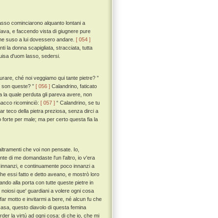
passo cominciarono alquanto lontani a
ie dava, e faccendo vista di giugnere pure
i che suso a lui dovessero andare.
[ 054 ]
ti la donna scapigliata, stracciata, tutta
guisa d'uom lasso, sedersi.
rare, ché noi veggiamo qui tante pietre? ”
le son queste? ”
[ 056 ]
Calandrino, faticato
ra la quale perduta gli pareva avere, non
lmacco ricominciò:
[ 057 ]
“ Calandrino, se tu
car teco della pietra preziosa, senza dirci a
o forte per male; ma per certo questa fia la
ltramenti che voi non pensate. Io,
te di me domandaste l'un l'altro, io v'era
 innanzi, e continuamente poco innanzi a
che essi fatto e detto aveano, e mostrò loro
ando alla porta con tutte queste pietre in
 noiosi que' guardiani a volere ogni cosa
 far motto e invitarmi a bere, né alcun fu che
 casa, questo diavolo di questa femina
er la virtú ad ogni cosa: di che io, che mi