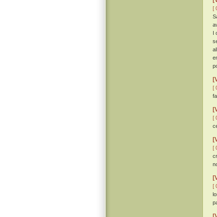
[
[ 
S
a
I
s
a
e
p
[
[ 
fa
[
[ 
c
[
[ 
c
no
[
[ 
l
p
[