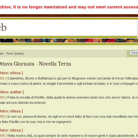
rchive. It is no longer maintained and may not meet current access
ain
Texts (Italian)
ttava Giornata - Novella Terza
Voice: elissa ]
001 ]
Calandrino, Bruno e Buffalmacco giú per lo Mugnone vanno cercando di trovar l'elitropia,
ornasi a casa carico di pietre; la moglie il proverbia e egli turbato la batte, e a' suoi compagni 
Voice: author ]
002 ]
Finita la novella di Panfilo, della quale le donne avevano tanto riso che ancor ridono, la
uale ancora ridendo incominciò:
Voice: elissa ]
003 ]
Io non so, piacevoli donne, se egli mi si verrà fatto di farvi con una mia novelletta non 
a fatto Panfilo con la sua: ma io me ne ingegnerò.
Voice: elissa ]
004 ]
Nella nostra città, la qual sempre di varie maniere e di nuove genti è stata abondevole, 