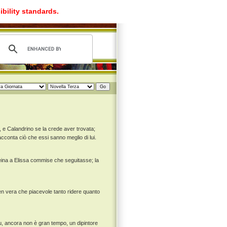
ibility standards.
 e Calandrino se la crede aver trovata;
racconta ciò che essi sanno meglio di lui.
 reina a Elissa commise che seguitasse; la
men vera che piacevole tanto ridere quanto
fu, ancora non è gran tempo, un dipintore