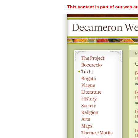
This content is part of our web a
M
O
[
[ 
t
[
[ 
q
[
[ 
h
[
[ 