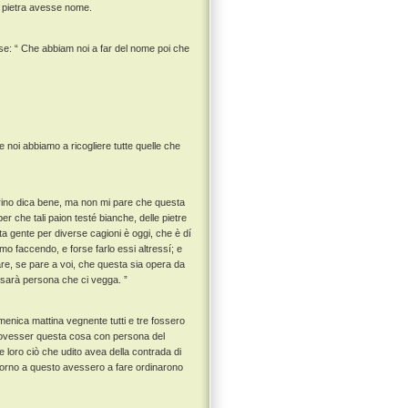
a pietra avesse nome.
ose: “ Che abbiam noi a far del nome poi che
 noi abbiamo a ricogliere tutte quelle che
drino dica bene, ma non mi pare che questa
per che tali paion testé bianche, delle pietre
ta gente per diverse cagioni è oggi, che è dí
mo faccendo, e forse farlo essi altressí; e
e, se pare a voi, che questa sia opera da
i sarà persona che ci vegga. ”
menica mattina vegnente tutti e tre fossero
 dovesser questa cosa con persona del
 loro ciò che udito avea della contrada di
ntorno a questo avessero a fare ordinarono