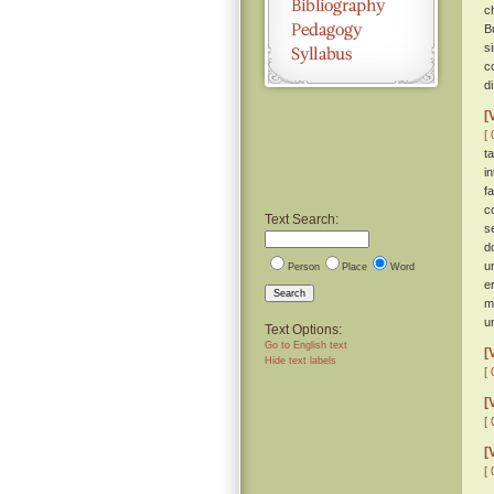
c
B
s
c
d
[
[ 
t
i
f
c
Text Search:
s
d
u
Person
Place
Word
e
Search
m
u
Text Options:
Go to English text
[
Hide text labels
[ 
[
[ 
[
[ 