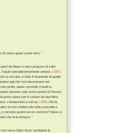
n di colore quasi come nero. ”
si partí da Maso e seco propose di voler
o, li quali spezialissimamente amava.
[ 026 ]
o a cercare, e tutto il rimanente di quella
andosi egli che essi lavoravano nel
ua faccenda, quasi correndo n'andò a
amo divenire i piú ricchi uomini di Firenze:
la porta sopra non è veduto da niun'altra
asse, v'andassimo a cercar.
[ 029 ]
Noi la
altro se non mettercela nella scarsella e
ni, e torcene quanti noi ne vorremo? Niuno ci
odo che fa la lumaca. ”
un verso l'altro fecer sembianti di