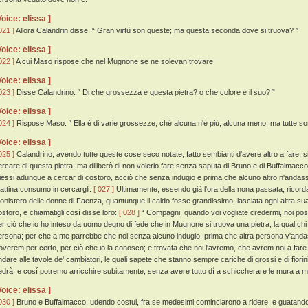
Voice: elissa ]
021 ]
Allora Calandrin disse: “ Gran virtú son queste; ma questa seconda dove si truova? ”
Voice: elissa ]
022 ]
A cui Maso rispose che nel Mugnone se ne solevan trovare.
Voice: elissa ]
023 ]
Disse Calandrino: “ Di che grossezza è questa pietra? o che colore è il suo? ”
Voice: elissa ]
024 ]
Rispose Maso: “ Ella è di varie grossezze, ché alcuna n'è piú, alcuna meno, ma tutte so
Voice: elissa ]
025 ]
Calandrino, avendo tutte queste cose seco notate, fatto sembianti d'avere altro a fare, 
ercare di questa pietra; ma diliberò di non volerlo fare senza saputa di Bruno e di Buffalmacc
iessi adunque a cercar di costoro, acciò che senza indugio e prima che alcuno altro n'andasser
attina consumò in cercargli.
[ 027 ]
Ultimamente, essendo già l'ora della nona passata, ricord
onistero delle donne di Faenza, quantunque il caldo fosse grandissimo, lasciata ogni altra s
ostoro, e chiamatigli cosí disse loro:
[ 028 ]
“ Compagni, quando voi vogliate credermi, noi possi
er ciò che io ho inteso da uomo degno di fede che in Mugnone si truova una pietra, la qual chi 
ersona; per che a me parrebbe che noi senza alcuno indugio, prima che altra persona v'and
roverem per certo, per ciò che io la conosco; e trovata che noi l'avremo, che avrem noi a fare 
ndare alle tavole de' cambiatori, le quali sapete che stanno sempre cariche di grossi e di fiori
edrà; e cosí potremo arricchire subitamente, senza avere tutto dí a schiccherare le mura a m
Voice: elissa ]
030 ]
Bruno e Buffalmacco, udendo costui, fra se medesimi cominciarono a ridere, e guatando l'