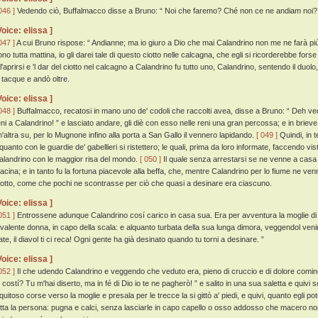
046 ]
Vedendo ciò, Buffalmacco disse a Bruno: “ Noi che faremo? Ché non ce ne andiam noi?
Voice: elissa ]
047 ]
A cui Bruno rispose: “ Andianne; ma io giuro a Dio che mai Calandrino non me ne farà piú
no tutta mattina, io gli darei tale di questo ciotto nelle calcagna, che egli si ricorderebbe forse 
l'aprirsi e 'l dar del ciotto nel calcagno a Calandrino fu tutto uno, Calandrino, sentendo il duolo
i tacque e andò oltre.
Voice: elissa ]
048 ]
Buffalmacco, recatosi in mano uno de' codoli che raccolti avea, disse a Bruno: “ Deh vedi
eni a Calandrino! ” e lasciato andare, gli diè con esso nelle reni una gran percossa; e in brieve
n'altra su, per lo Mugnone infino alla porta a San Gallo il vennero lapidando.
[ 049 ]
Quindi, in t
lquanto con le guardie de' gabellieri si ristettero; le quali, prima da loro informate, faccendo v
alandrino con le maggior risa del mondo.
[ 050 ]
Il quale senza arrestarsi se ne venne a casa s
acina; e in tanto fu la fortuna piacevole alla beffa, che, mentre Calandrino per lo fiume ne venn
otto, come che pochi ne scontrasse per ciò che quasi a desinare era ciascuno.
Voice: elissa ]
051 ]
Entrossene adunque Calandrino cosí carico in casa sua. Era per avventura la moglie di 
 valente donna, in capo della scala: e alquanto turbata della sua lunga dimora, veggendol veni
ate, il diavol ti ci reca! Ogni gente ha già desinato quando tu torni a desinare. ”
Voice: elissa ]
052 ]
Il che udendo Calandrino e veggendo che veduto era, pieno di cruccio e di dolore cominc
u costí? Tu m'hai diserto, ma in fé di Dio io te ne pagherò! ” e salito in una sua saletta e quivi
quitoso corse verso la moglie e presala per le trecce la si gittò a' piedi, e quivi, quanto egli po
utta la persona: pugna e calci, senza lasciarle in capo capello o osso addosso che macero non