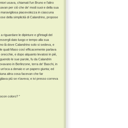
tori usava, chiamati l'un Bruno e l'altro
usavan per ciò che de' modi suoi e della sua
i maravigliosa piacevolezza in ciascuna
se della simplicità di Calandrino, propose
iguardare le dipinture e gl'intagli del
 essergli dato luogo e tempo alla sua
no là dove Calandrino solo si sedeva, e
elle quali Maso cosí efficacemente parlava
 orecchie, e dopo alquanto levatosi in piè,
eguendo le sue parole, fu da Calandrin
ovavano in Berlinzone, terra de' Baschi, in
 un'oca a denaio e un papero giunta; ed
niuna altra cosa facevan che far
pigliava piú se n'aveva; e ivi presso correva
uocon coloro? ”