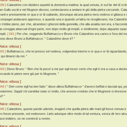
Voice: elissa ]
039 ]
Calandrino con disidero aspettò la domenica mattina: la qual venuta, in sul far del dí si l
an Gallo usciti e nel Mugnon discesi, cominciarono a andare in giú della pietra cercando. Ca
vanti e prestamente or qua e or là saltando, dovunque alcuna pietra nera vedeva si gittava e q
 compagni andavano appresso, e quando una e quando un'altra ne ricoglievano; ma Calandrino n
e n'ebbe pieno, per che, alzandosi i gheroni della gonnella, che alla analda non era, e faccen
lla coreggia attaccati d'ogni parte, non dopo molto gli empié, e similmente, dopo alquanto spazio
mpié.
[ 041 ]
Per che, veggendo Buffalmacco e Bruno che Calandrino era carico e l'ora del ma
osto disse Bruno a Buffalmacco: “ Calandrino dove è? ”
Voice: elissa ]
042 ]
Buffalmacco, che ivi presso sel vedeva, volgendosi intorno e or qua e or là riguardando,
 qui dinanzi da noi. ”
Voice: elissa ]
043 ]
Disse Bruno: “ Ben che fa poco! a me par egli esser certo che egli è ora a casa a desinar
ercando le pietre nere giú per lo Mugnone. ”
Voice: elissa ]
044 ]
“ Deh come egli ha ben fatto ” disse allora Buffalmacco “ d'averci beffati e lasciati qui, 
redemmo. Sappi! chi sarebbe stato sí stolto, che avesse creduto che in Mugnone si dovesse tr
i? ”
Voice: elissa ]
045 ]
Calandrino, queste parole udendo, imaginò che quella pietra alle mani gli fosse venuta e
oro fosse presente, nol vedessero. Lieto adunque oltre modo di tal ventura, senza dir loro alcun
assi indietro, se ne cominciò a venire.
Voice: elissa ]