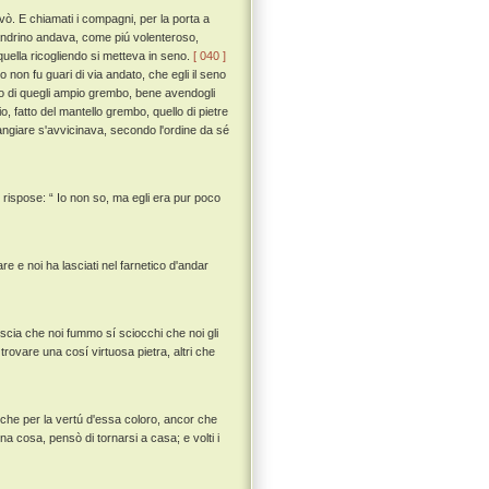
evò. E chiamati i compagni, per la porta a
landrino andava, come piú volenteroso,
uella ricogliendo si metteva in seno.
[ 040 ]
on fu guari di via andato, che egli il seno
do di quegli ampio grembo, bene avendogli
, fatto del mantello grembo, quello di pietre
ngiare s'avvicinava, secondo l'ordine da sé
 rispose: “ Io non so, ma egli era pur poco
e e noi ha lasciati nel farnetico d'andar
poscia che noi fummo sí sciocchi che noi gli
ovare una cosí virtuosa pietra, altri che
 che per la vertú d'essa coloro, ancor che
a cosa, pensò di tornarsi a casa; e volti i