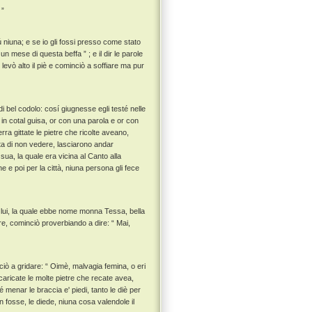
 ”
 niuna; e se io gli fossi presso come stato
un mese di questa beffa ” ; e il dir le parole
, levò alto il piè e cominciò a soffiare ma pur
 bel codolo: cosí giugnesse egli testé nelle
 in cotal guisa, or con una parola e or con
erra gittate le pietre che ricolte aveano,
ista di non vedere, lasciarono andar
ua, la quale era vicina al Canto alla
e e poi per la città, niuna persona gli fece
lui, la quale ebbe nome monna Tessa, bella
re, cominciò proverbiando a dire: “ Mai,
iò a gridare: “ Oimè, malvagia femina, o eri
 scaricate le molte pietre che recate avea,
té menar le braccia e' piedi, tanto le diè per
 fosse, le diede, niuna cosa valendole il