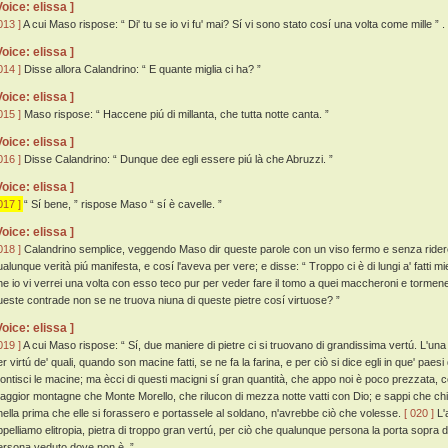
Voice: elissa ]
013 ]
A cui Maso rispose: “ Di' tu se io vi fu' mai? Sí vi sono stato cosí una volta come mille ” .
Voice: elissa ]
014 ]
Disse allora Calandrino: “ E quante miglia ci ha? ”
Voice: elissa ]
015 ]
Maso rispose: “ Haccene piú di millanta, che tutta notte canta. ”
Voice: elissa ]
016 ]
Disse Calandrino: “ Dunque dee egli essere piú là che Abruzzi. ”
Voice: elissa ]
017 ]
“ Sí bene, ” rispose Maso “ sí è cavelle. ”
Voice: elissa ]
018 ]
Calandrino semplice, veggendo Maso dir queste parole con un viso fermo e senza ridere,
ualunque verità piú manifesta, e cosí l'aveva per vere; e disse: “ Troppo ci è di lungi a' fatti mi
he io vi verrei una volta con esso teco pur per veder fare il tomo a quei maccheroni e tormene 
ueste contrade non se ne truova niuna di queste pietre cosí virtuose? ”
Voice: elissa ]
019 ]
A cui Maso rispose: “ Sí, due maniere di pietre ci si truovano di grandissima vertú. L'un
er virtú de' quali, quando son macine fatti, se ne fa la farina, e per ciò si dice egli in que' paes
ontisci le macine; ma ècci di questi macigni sí gran quantità, che appo noi è poco prezzata, co
aggior montagne che Monte Morello, che rilucon di mezza notte vatti con Dio; e sappi che chi 
nella prima che elle si forassero e portassele al soldano, n'avrebbe ciò che volesse.
[ 020 ]
L'a
ppelliamo elitropia, pietra di troppo gran vertú, per ciò che qualunque persona la porta sopra d
ersona veduto dove non è. ”