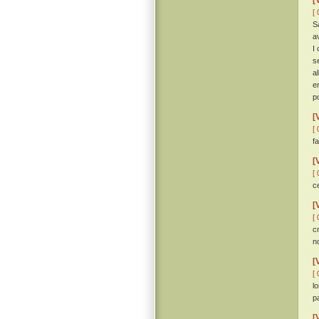
[
[ 
S
a
I
s
a
e
p
[
[ 
fa
[
[ 
c
[
[ 
c
no
[
[ 
l
p
[