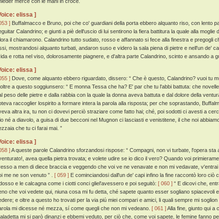
hieder mercé con le mani in croce.
Voice: elissa ]
053 ]
Buffalmacco e Bruno, poi che co' guardiani della porta ebbero alquanto riso, con lento 
guitar Calandrino; e giunti a piè dell'uscio di lui sentirono la fiera battitura la quale alla mogl
llora il chiamarono. Calandrino tutto sudato, rosso e affannato si fece alla finestra e pregogl
ssi, mostrandosi alquanto turbati, andaron suso e videro la sala piena di pietre e nell'un de' can
ivida e rotta nel viso, dolorosamente piagnere, e d'altra parte Calandrino, scinto e ansando a 
Voice: elissa ]
055 ]
Dove, come alquanto ebbero riguardato, dissero: “ Che è questo, Calandrino? vuoi tu mu
 oltre a questo soggiunsero: “ E monna Tessa che ha? E' par che tu l'abbi battuta: che novel
al peso delle pietre e dalla rabbia con la quale la donna aveva battuta e dal dolore della ventu
oteva raccoglier lospirito a formare intera la parola alla risposta; per che soprastando, Buffa
veva altra ira, tu non ci dovevi perciò straziare come fatto hai; ché, poi sodotti ci avesti a cer
io né a diavolo, a guisa di due becconi nel Mugnon ci lasciasti e venistitene, il che noi abbiam
ezzaia che tu ci farai mai. ”
Voice: elissa ]
058 ]
A queste parole Calandrino sforzandosi rispose: “ Compagni, non vi turbate, l'opera sta a
venturato!, avea quella pietra trovata; e volete udire se io dico il vero? Quando voi primieramen
resso a men di diece braccia e veggendo che voi ve ne venavate e non mi vedavate, v'entrai
oi me ne son venuto ” .
[ 059 ]
E cominciandosi dall'un de' capi infino la fine raccontò loro ciò 
l dosso e le calcagna come i ciotti conci gliel'avessero e poi seguitò:
[ 060 ]
“ E dicovi che, entr
eno che voi vedete qui, niuna cosa mi fu detta, ché sapete quanto esser sogliano spiacevoli e
edere; e oltre a questo ho trovati per la via piú miei compari e amici, li quali sempre mi soglion
arola mi dicesse né mezza, sí come quegli che non mi vedeano.
[ 061 ]
Alla fine, giunto qui a
aladetta mi si parò dinanzi e ebbemi veduto, per ciò che, come voi sapete, le femine fanno perd