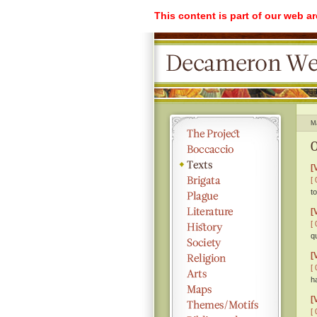
This content is part of our web a
M
O
[
[ 
t
[
[ 
q
[
[ 
h
[
[ 