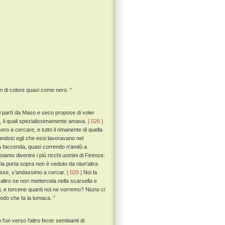
n di colore quasi come nero. ”
si partí da Maso e seco propose di voler
o, li quali spezialissimamente amava.
[ 026 ]
o a cercare, e tutto il rimanente di quella
andosi egli che essi lavoravano nel
ua faccenda, quasi correndo n'andò a
amo divenire i piú ricchi uomini di Firenze:
la porta sopra non è veduto da niun'altra
asse, v'andassimo a cercar.
[ 029 ]
Noi la
altro se non mettercela nella scarsella e
ni, e torcene quanti noi ne vorremo? Niuno ci
odo che fa la lumaca. ”
un verso l'altro fecer sembianti di