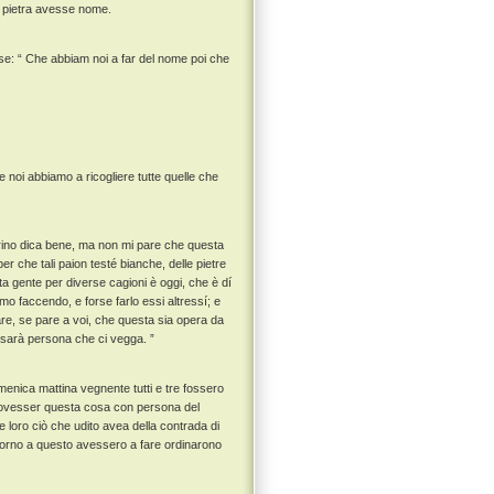
a pietra avesse nome.
ose: “ Che abbiam noi a far del nome poi che
 noi abbiamo a ricogliere tutte quelle che
drino dica bene, ma non mi pare che questa
per che tali paion testé bianche, delle pietre
ta gente per diverse cagioni è oggi, che è dí
mo faccendo, e forse farlo essi altressí; e
e, se pare a voi, che questa sia opera da
i sarà persona che ci vegga. ”
menica mattina vegnente tutti e tre fossero
 dovesser questa cosa con persona del
 loro ciò che udito avea della contrada di
ntorno a questo avessero a fare ordinarono