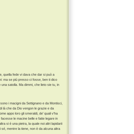
 quella fede vi dava che dar si può a
ei: ma se piú presso ci fosse, ben ti dico
una satolla. Ma dimmi, che lieto sie tu, in
a sono i macigni da Settignano e da Montisci,
i di là che da Dio vengon le grazie e da
me appo loro gli smeraldi, de' quali v'ha
facesse le macine belle e fatte legare in
ltra si è una pietra, la quale noi altri lapidarii
i sé, mentre la tiene, non è da alcuna altra