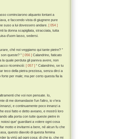
passo cominciarono alquanto lontani a
ie dava, e faccendo vista di giugnere pure
i che suso a lui dovessero andare.
[ 054 ]
ti la donna scapigliata, stracciata, tutta
guisa d'uom lasso, sedersi.
rare, ché noi veggiamo qui tante pietre? ”
le son queste? ”
[ 056 ]
Calandrino, faticato
ra la quale perduta gli pareva avere, non
lmacco ricominciò:
[ 057 ]
“ Calandrino, se tu
car teco della pietra preziosa, senza dirci a
o forte per male; ma per certo questa fia la
ltramenti che voi non pensate. Io,
te di me domandaste l'un l'altro, io v'era
 innanzi, e continuamente poco innanzi a
che essi fatto e detto aveano, e mostrò loro
ando alla porta con tutte queste pietre in
 noiosi que' guardiani a volere ogni cosa
 far motto e invitarmi a bere, né alcun fu che
 casa, questo diavolo di questa femina
er la virtú ad ogni cosa: di che io, che mi