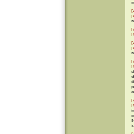
m
[
[ 
n
[
[ 
[
[ 
n
[
[ 
s
c
d
p
d
[
[ 
i
m
B
f