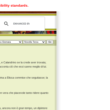
ibility standards.
 e Calandrino se la crede aver trovata;
racconta ciò che essi sanno meglio di lui.
 reina a Elissa commise che seguitasse; la
men vera che piacevole tanto ridere quanto
fu, ancora non è gran tempo, un dipintore