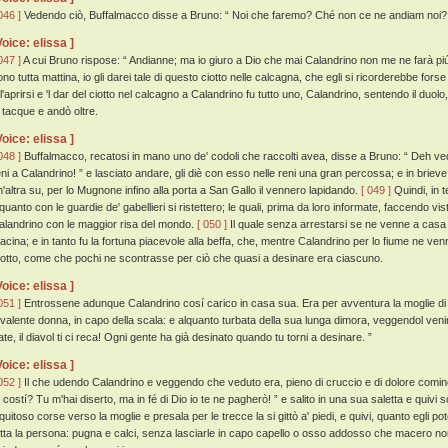
046 ]
Vedendo ciò, Buffalmacco disse a Bruno: “ Noi che faremo? Ché non ce ne andiam noi?
Voice: elissa ]
047 ]
A cui Bruno rispose: “ Andianne; ma io giuro a Dio che mai Calandrino non me ne farà piú
no tutta mattina, io gli darei tale di questo ciotto nelle calcagna, che egli si ricorderebbe forse 
l'aprirsi e 'l dar del ciotto nel calcagno a Calandrino fu tutto uno, Calandrino, sentendo il duolo
i tacque e andò oltre.
Voice: elissa ]
048 ]
Buffalmacco, recatosi in mano uno de' codoli che raccolti avea, disse a Bruno: “ Deh vedi
eni a Calandrino! ” e lasciato andare, gli diè con esso nelle reni una gran percossa; e in brieve
n'altra su, per lo Mugnone infino alla porta a San Gallo il vennero lapidando.
[ 049 ]
Quindi, in t
lquanto con le guardie de' gabellieri si ristettero; le quali, prima da loro informate, faccendo v
alandrino con le maggior risa del mondo.
[ 050 ]
Il quale senza arrestarsi se ne venne a casa s
acina; e in tanto fu la fortuna piacevole alla beffa, che, mentre Calandrino per lo fiume ne venn
otto, come che pochi ne scontrasse per ciò che quasi a desinare era ciascuno.
Voice: elissa ]
051 ]
Entrossene adunque Calandrino cosí carico in casa sua. Era per avventura la moglie di 
 valente donna, in capo della scala: e alquanto turbata della sua lunga dimora, veggendol veni
ate, il diavol ti ci reca! Ogni gente ha già desinato quando tu torni a desinare. ”
Voice: elissa ]
052 ]
Il che udendo Calandrino e veggendo che veduto era, pieno di cruccio e di dolore cominc
u costí? Tu m'hai diserto, ma in fé di Dio io te ne pagherò! ” e salito in una sua saletta e quivi
quitoso corse verso la moglie e presala per le trecce la si gittò a' piedi, e quivi, quanto egli po
utta la persona: pugna e calci, senza lasciarle in capo capello o osso addosso che macero non