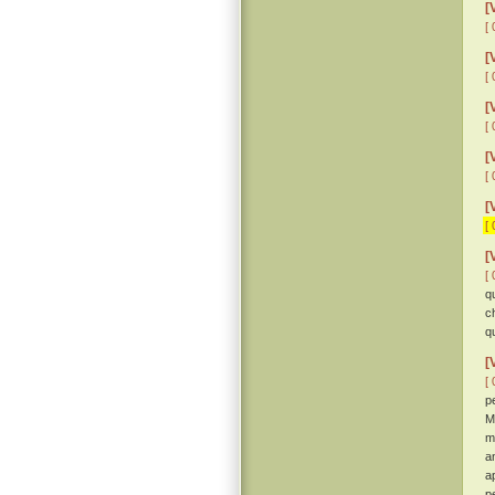
[
[ 
[
[ 
[
[ 
[
[ 
[
[ 
[
[ 
q
c
q
[
[ 
p
M
m
a
a
p