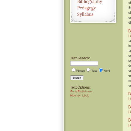
c
B
s
c
d
[
[ 
t
i
f
c
Text Search:
s
d
u
Person
Place
Word
e
Search
m
u
Text Options:
Go to English text
[
Hide text labels
[ 
[
[ 
[
[ 