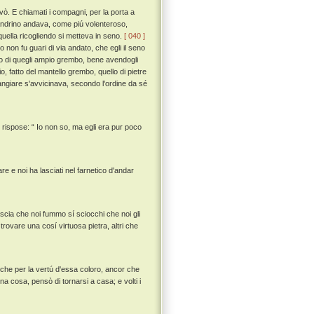
evò. E chiamati i compagni, per la porta a
landrino andava, come piú volenteroso,
uella ricogliendo si metteva in seno.
[ 040 ]
on fu guari di via andato, che egli il seno
do di quegli ampio grembo, bene avendogli
, fatto del mantello grembo, quello di pietre
ngiare s'avvicinava, secondo l'ordine da sé
 rispose: “ Io non so, ma egli era pur poco
e e noi ha lasciati nel farnetico d'andar
poscia che noi fummo sí sciocchi che noi gli
ovare una cosí virtuosa pietra, altri che
 che per la vertú d'essa coloro, ancor che
a cosa, pensò di tornarsi a casa; e volti i