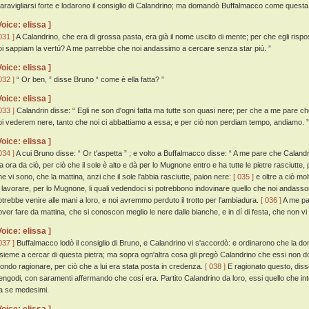
aravigliarsi forte e lodarono il consiglio di Calandrino; ma domandò Buffalmacco come quest
Voice: elissa ]
031 ]
A Calandrino, che era di grossa pasta, era già il nome uscito di mente; per che egli risp
oi sappiam la vertú? A me parrebbe che noi andassimo a cercare senza star piú. ”
Voice: elissa ]
032 ]
“ Or ben, ” disse Bruno “ come è ella fatta? ”
Voice: elissa ]
033 ]
Calandrin disse: “ Egli ne son d'ogni fatta ma tutte son quasi nere; per che a me pare che
oi vederem nere, tanto che noi ci abbattiamo a essa; e per ciò non perdiam tempo, andiamo. ”
Voice: elissa ]
034 ]
A cui Bruno disse: “ Or t'aspetta ” ; e volto a Buffalmacco disse: “ A me pare che Calan
ia ora da ciò, per ciò che il sole è alto e dà per lo Mugnone entro e ha tutte le pietre rasciutte, 
he vi sono, che la mattina, anzi che il sole l'abbia rasciutte, paion nere:
[ 035 ]
e oltre a ciò mol
i lavorare, per lo Mugnone, li quali vedendoci si potrebbono indovinare quello che noi andasso
otrebbe venire alle mani a loro, e noi avremmo perduto il trotto per l'ambiadura.
[ 036 ]
A me par
over fare da mattina, che si conoscon meglio le nere dalle bianche, e in dí di festa, che non v
Voice: elissa ]
037 ]
Buffalmacco lodò il consiglio di Bruno, e Calandrino vi s'accordò: e ordinarono che la do
nsieme a cercar di questa pietra; ma sopra ogn'altra cosa gli pregò Calandrino che essi non
ondo ragionare, per ciò che a lui era stata posta in credenza.
[ 038 ]
E ragionato questo, disse
engodi, con saramenti affermando che cosí era. Partito Calandrino da loro, essi quello che i
ra se medesimi.