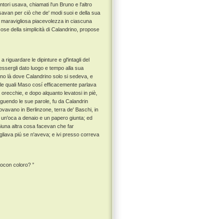
tori usava, chiamati l'un Bruno e l'altro
usavan per ciò che de' modi suoi e della sua
i maravigliosa piacevolezza in ciascuna
se della simplicità di Calandrino, propose
iguardare le dipinture e gl'intagli del
 essergli dato luogo e tempo alla sua
no là dove Calandrino solo si sedeva, e
elle quali Maso cosí efficacemente parlava
 orecchie, e dopo alquanto levatosi in piè,
eguendo le sue parole, fu da Calandrin
ovavano in Berlinzone, terra de' Baschi, in
 un'oca a denaio e un papero giunta; ed
niuna altra cosa facevan che far
pigliava piú se n'aveva; e ivi presso correva
uocon coloro? ”