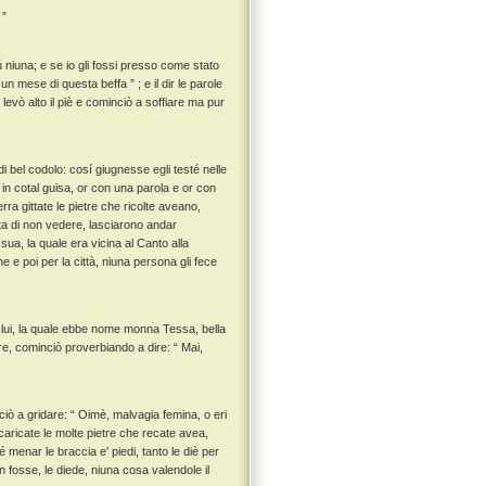
 ”
 niuna; e se io gli fossi presso come stato
un mese di questa beffa ” ; e il dir le parole
, levò alto il piè e cominciò a soffiare ma pur
 bel codolo: cosí giugnesse egli testé nelle
 in cotal guisa, or con una parola e or con
erra gittate le pietre che ricolte aveano,
ista di non vedere, lasciarono andar
ua, la quale era vicina al Canto alla
e e poi per la città, niuna persona gli fece
lui, la quale ebbe nome monna Tessa, bella
re, cominciò proverbiando a dire: “ Mai,
iò a gridare: “ Oimè, malvagia femina, o eri
 scaricate le molte pietre che recate avea,
té menar le braccia e' piedi, tanto le diè per
 fosse, le diede, niuna cosa valendole il