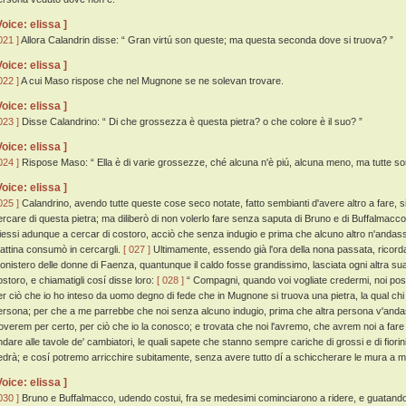
Voice: elissa ]
021 ]
Allora Calandrin disse: “ Gran virtú son queste; ma questa seconda dove si truova? ”
Voice: elissa ]
022 ]
A cui Maso rispose che nel Mugnone se ne solevan trovare.
Voice: elissa ]
023 ]
Disse Calandrino: “ Di che grossezza è questa pietra? o che colore è il suo? ”
Voice: elissa ]
024 ]
Rispose Maso: “ Ella è di varie grossezze, ché alcuna n'è piú, alcuna meno, ma tutte so
Voice: elissa ]
025 ]
Calandrino, avendo tutte queste cose seco notate, fatto sembianti d'avere altro a fare, 
ercare di questa pietra; ma diliberò di non volerlo fare senza saputa di Bruno e di Buffalmacc
iessi adunque a cercar di costoro, acciò che senza indugio e prima che alcuno altro n'andasser
attina consumò in cercargli.
[ 027 ]
Ultimamente, essendo già l'ora della nona passata, ricord
onistero delle donne di Faenza, quantunque il caldo fosse grandissimo, lasciata ogni altra s
ostoro, e chiamatigli cosí disse loro:
[ 028 ]
“ Compagni, quando voi vogliate credermi, noi possi
er ciò che io ho inteso da uomo degno di fede che in Mugnone si truova una pietra, la qual chi 
ersona; per che a me parrebbe che noi senza alcuno indugio, prima che altra persona v'and
roverem per certo, per ciò che io la conosco; e trovata che noi l'avremo, che avrem noi a fare 
ndare alle tavole de' cambiatori, le quali sapete che stanno sempre cariche di grossi e di fiori
edrà; e cosí potremo arricchire subitamente, senza avere tutto dí a schiccherare le mura a m
Voice: elissa ]
030 ]
Bruno e Buffalmacco, udendo costui, fra se medesimi cominciarono a ridere, e guatando l'