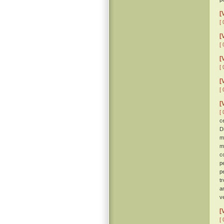
[
[ 
[
[ 
[
[ 
[
[ 
[
[ 
c
D
m
m
c
p
p
t
a
v
[
[ 