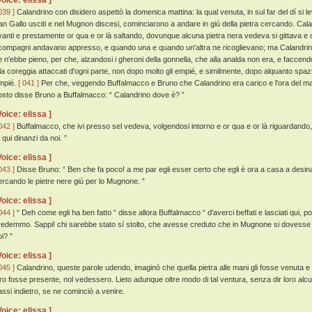
Voice: elissa ]
039 ]
Calandrino con disidero aspettò la domenica mattina: la qual venuta, in sul far del dí si l
an Gallo usciti e nel Mugnon discesi, cominciarono a andare in giú della pietra cercando. Ca
vanti e prestamente or qua e or là saltando, dovunque alcuna pietra nera vedeva si gittava e q
 compagni andavano appresso, e quando una e quando un'altra ne ricoglievano; ma Calandrino n
e n'ebbe pieno, per che, alzandosi i gheroni della gonnella, che alla analda non era, e faccen
lla coreggia attaccati d'ogni parte, non dopo molto gli empié, e similmente, dopo alquanto spazio
mpié.
[ 041 ]
Per che, veggendo Buffalmacco e Bruno che Calandrino era carico e l'ora del ma
osto disse Bruno a Buffalmacco: “ Calandrino dove è? ”
Voice: elissa ]
042 ]
Buffalmacco, che ivi presso sel vedeva, volgendosi intorno e or qua e or là riguardando,
 qui dinanzi da noi. ”
Voice: elissa ]
043 ]
Disse Bruno: “ Ben che fa poco! a me par egli esser certo che egli è ora a casa a desinar
ercando le pietre nere giú per lo Mugnone. ”
Voice: elissa ]
044 ]
“ Deh come egli ha ben fatto ” disse allora Buffalmacco “ d'averci beffati e lasciati qui, 
redemmo. Sappi! chi sarebbe stato sí stolto, che avesse creduto che in Mugnone si dovesse tr
i? ”
Voice: elissa ]
045 ]
Calandrino, queste parole udendo, imaginò che quella pietra alle mani gli fosse venuta e
oro fosse presente, nol vedessero. Lieto adunque oltre modo di tal ventura, senza dir loro alcun
assi indietro, se ne cominciò a venire.
Voice: elissa ]