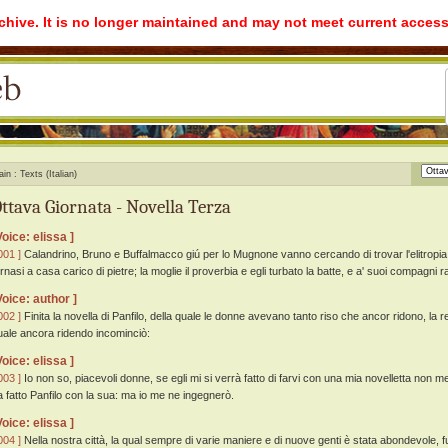
rchive. It is no longer maintained and may not meet current access
ain
Texts (Italian)
ttava Giornata - Novella Terza
Voice: elissa ]
001 ]
Calandrino, Bruno e Buffalmacco giú per lo Mugnone vanno cercando di trovar l'elitropia,
ornasi a casa carico di pietre; la moglie il proverbia e egli turbato la batte, e a' suoi compagni 
Voice: author ]
002 ]
Finita la novella di Panfilo, della quale le donne avevano tanto riso che ancor ridono, la
uale ancora ridendo incominciò:
Voice: elissa ]
003 ]
Io non so, piacevoli donne, se egli mi si verrà fatto di farvi con una mia novelletta non 
a fatto Panfilo con la sua: ma io me ne ingegnerò.
Voice: elissa ]
004 ]
Nella nostra città, la qual sempre di varie maniere e di nuove genti è stata abondevole, 