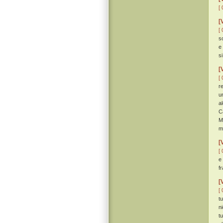
[ 
[
[ 
so
e 
s
[
[ 
r
u
a
C
M
m
[
[ 
e
fr
[
[ 
t
ni
t