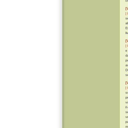
c
[
[ 
se
a
E
l
[
[ 
e
d
p
a
D
s
[
[ 
s
p
v
i
s
v
p
m