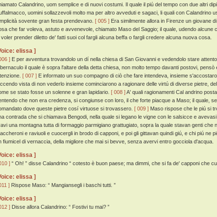
hiamato Calandrino, uom semplice e di nuovi costumi. Il quale il piú del tempo con due altri dipin
uffalmacco, uomini sollazzevoli molto ma per altro avveduti e sagaci, li quali con Calandrino 
implicità sovente gran festa prendevano.
[ 005 ]
Era similmente allora in Firenze un giovane d
osa che far voleva, astuto e avvenevole, chiamato Maso del Saggio; il quale, udendo alcune co
i voler prender diletto de' fatti suoi col fargli alcuna beffa o fargli credere alcuna nuova cosa.
Voice: elissa ]
006 ]
E per avventura trovandolo un dí nella chiesa di San Giovanni e vedendolo stare attento a r
abernaculo il quale è sopra l'altare della detta chiesa, non molto tempo davanti postovi, pensò
ntenzione.
[ 007 ]
E informato un suo compagno di ciò che fare intendeva, insieme s'accostaro
accendo vista di non vederlo insieme cominciarono a ragionare delle virtú di diverse pietre, d
ome se stato fosse un solenne e gran lapidario.
[ 008 ]
A' quali ragionamenti Cal andrino posta
entendo che non era credenza, si congiunse con loro, il che forte piacque a Maso; il quale, s
omandato dove queste pietre cosí virtuose si trovassero.
[ 009 ]
Maso rispose che le piú si tr
na contrada che si chiamava Bengodi, nella quale si legano le vigne con le salsicce e avevasi
ravi una montagna tutta di formaggio parmigiano grattugiato, sopra la quale stavan genti che 
accheroni e raviuoli e cuocergli in brodo di capponi, e poi gli gittavan quindi giú, e chi piú ne 
n fiumicel di vernaccia, della migliore che mai si bevve, senza avervi entro gocciola d'acqua.
Voice: elissa ]
010 ]
“ Oh! ” disse Calandrino “ cotesto è buon paese; ma dimmi, che si fa de' capponi che c
Voice: elissa ]
011 ]
Rispose Maso: “ Mangiansegli i baschi tutti. ”
Voice: elissa ]
012 ]
Disse allora Calandrino: “ Fostivi tu mai? ”